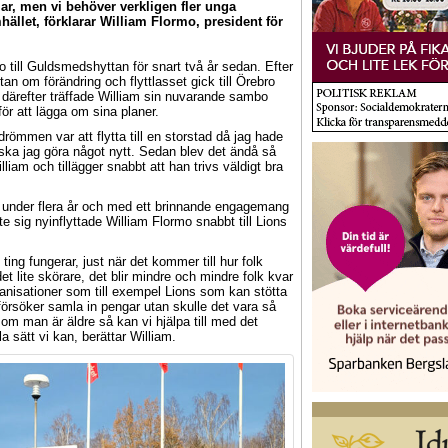
ar, men vi behöver verkligen fler unga
ället, förklarar William Flormo, president för
 till Guldsmedshyttan för snart två år sedan. Efter
an om förändring och flyttlasset gick till Örebro
 därefter träffade William sin nuvarande sambo
r att lägga om sina planer.
 drömmen var att flytta till en storstad då jag hade
ska jag göra något nytt. Sedan blev det ändå så
liam och tillägger snabbt att han trivs väldigt bra
under flera år och med ett brinnande engagemang
ökte sig nyinflyttade William Flormo snabbt till Lions
ting fungerar, just när det kommer till hur folk
et lite skörare, det blir mindre och mindre folk kvar
organisationer som till exempel Lions som kan stötta
 försöker samla in pengar utan skulle det vara så
om man är äldre så kan vi hjälpa till med det
a sätt vi kan, berättar William.