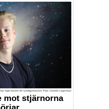
 har tagit honom till rymdgymnasiet. Foto: Camilla Lagerman
e mot stjärnorna
örjar