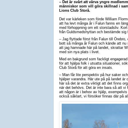
– Det är svårt att värva yngre medlemm
människor som vill göra skillnad i samh
Lions Club Storå.
Det var kärleken som förde William Flormo
att ha levt många år i Falun fanns en längt
med förhoppning om ett storstadsliv. Kort
från Guldsmedshyttan och bestämde sig fö
– Jag flyttade först från Falun till Örebro,
bott så många år Falun och kände att nu 
att jag hamnade här på landet, skrattar Wil
med sin nya plats i livet.
Med en bakgrund som fackligt engagerad 
för att hjälpa folk i utsatta situationer, s
Club Storå för att göra en insats.
– Man får lite perspektiv på hur saker och 
hjälper varandra. Här ute på på landet är d
här så det är extra viktigt att det finns 
när det behövs. Det är inte bara så att vi
att någon är i behov av hjälp, exempelvis 
också såklart, vi försöker finnas där på all