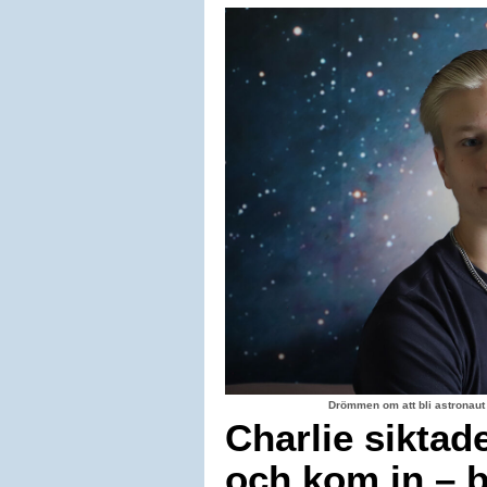
Drömmen om att bli astronaut
Charlie siktad
och kom in – b