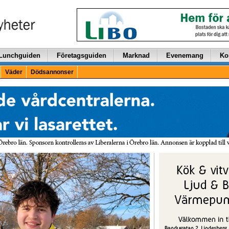
Lunchguiden
Företagsguiden
Marknad
Evenemang
Ko
Väder
Dödsannonser