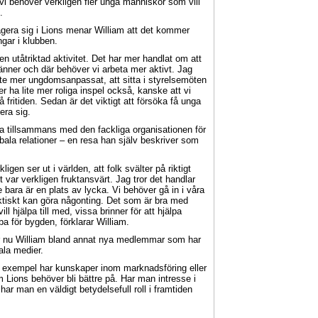
i behöver verkligen fler unga människor som vill
.
agera sig i Lions menar William att det kommer
gar i klubben.
n utåtriktad aktivitet. Det har mer handlat om att
änner och där behöver vi arbeta mer aktivt. Jag
t lite mer ungdomsanpassat, att sitta i styrelsemöten
 ha lite mer roliga inspel också, kanske att vi
 fritiden. Sedan är det viktigt att försöka få unga
era sig.
ka tillsammans med den fackliga organisationen för
bala relationer – en resa han själv beskriver som
ligen ser ut i världen, att folk svälter på riktigt
 var verkligen fruktansvärt. Jag tror det handlar
 bara är en plats av lycka. Vi behöver gå in i våra
 faktiskt kan göra någonting. Det som är bra med
l hjälpa till med, vissa brinner för att hjälpa
bba för bygden, förklarar William.
er nu William bland annat nya medlemmar som har
ala medier.
ll exempel har kunskaper inom marknadsföring eller
Lions behöver bli bättre på. Har man intresse i
 har man en väldigt betydelsefull roll i framtiden