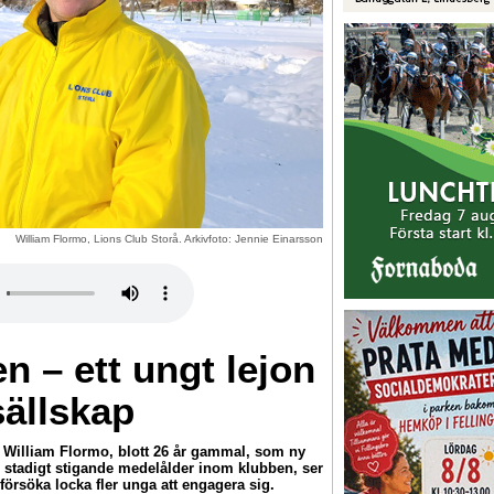
William Flormo, Lions Club Storå. Arkivfoto: Jennie Einarsson
n – ett ungt lejon
sällskap
e William Flormo, blott 26 år gammal, som ny
n stadigt stigande medelålder inom klubben, ser
försöka locka fler unga att engagera sig.