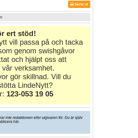
Skriv ut
om
r ert stöd!
tt vill passa på och tacka
r som genom swishgåvor
ttat och hjälpt oss att
 vår verksamhet.
or gör skillnad. Vill du
tötta LindeNytt?
r:
123-053 19 05
 inte redaktionen eller utgivaren för. Du är själv
ublicera här.