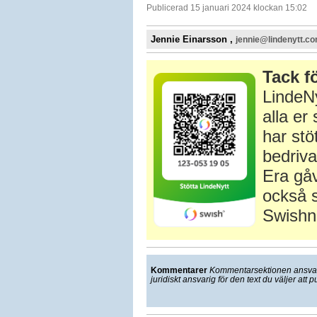
Publicerad 15 januari 2024 klockan 15:02
Jennie Einarsson ,
jennie@lindenytt.c
Tack fö
LindeNy
alla e
har stö
bedriva
Era gåv
också s
Swishn
Kommentarer
Kommentarsektionen ansvarar
juridiskt ansvarig för den text du väljer att p