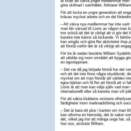
är svårt att värva yngre medlemmar men v
göra skillnad i samhället, förklarar William
För att locka en yngre generation att eng
krävas mycket arbete och en del förändrin
– Att värva nya medlemmar har inte varit e
man blir värvad till Lions av någon man k
tror också att det är viktigt att vi gör de
kanske inte känns så lockande. Vi behöver
kan umgås och göra fler aktiviteter ihop på
att förstå varför det är så viktigt att engag
För tre år sedan besökte William Sydafri
att utbilda sig inom området att bygga glo
en ögonöppnare.
– Det var då jag började förstå hur det verk
och att det inte finns några skyddsnät, det
mycket om att man förstår att världen inte
egna hjärtan och få fler att förstå att vi
Lions är att man kan välja själv vad man vil
internationellt eller så kanske man vill jo
För att säkra klubbens existens efterlys
färdigheter inom marknadsföring och soci
– Det är bara ett plus i kanten om man ti
kan utforma en hemsida, det är saker som 
det, vilket jag tror att många unga har, så
hos oss, avslutar William.