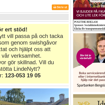
Skriv ut
r ert stöd!
tt vill passa på och tacka
r som genom swishgåvor
ttat och hjälpt oss att
 vår verksamhet.
or gör skillnad. Vill du
tötta LindeNytt?
r:
123-053 19 05