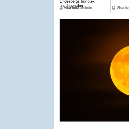
Lindesbergs bibliotek
onsdagen den ...
Visa hela artikeln
Visa he