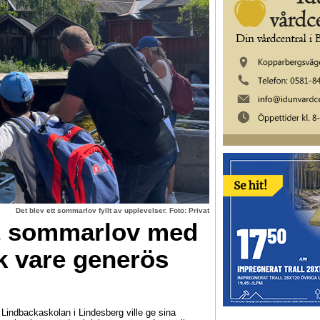
Det blev ett sommarlov fyllt av upplevelser. Foto: Privat
tt sommarlov med
k vare generös
indbackaskolan i Lindesberg ville ge sina