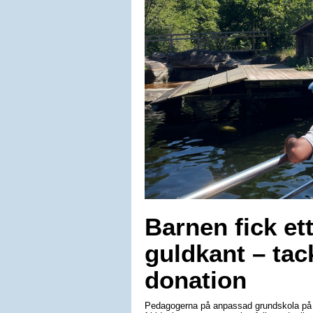
Barnen fick e
guldkant – tac
donation
Pedagogerna på anpassad grundskola på L