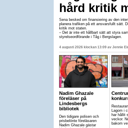
hård kritik 
Sena besked om finansiering av den interre
planera trafiken på ett ansvarsfullt sätt.
kritik mot staten.
– Det är inte ett hållbart sätt att styra sam
styrelseordförande i Tåg i Bergslagen.
4 augusti 2026 klockan 13:09 av
Jennie E
Nadim Ghazale
Centru
föreläser på
konkur
Lindesbergs
Restauran
bibliotek
Lagom i c
har hållit 
Den tidigare polisen och
veckor. N
prisbelönte föreläsaren
bakom ve
Nadim Ghazale gästar
...