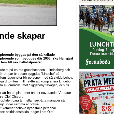
nde skapar
ruppboende byggas på den så kallade
ppboende som byggdes där 2006. Yxe Herrgård
m till sex heltidstjänster.
fördelat på en rad gruppboenden i Lindesberg och
För ett par år sedan byggdes ”Lindebo” på
 fem lägenheter för personer med särskilda behov.
rd tomten intill i syfte att komplettera Lindebo.
da av området, mot Siggebohyttevägen, och bli
 att ha en plats mer än det nuvarande. Vi pratar
Lars-Olof Olsson.
byggtiden bara är mellan sex-åtta månader så
rdigt under samma år också.
et kommer behöva nyanställa personal.
 sex heltidsanställda, säger Lars-Olof.