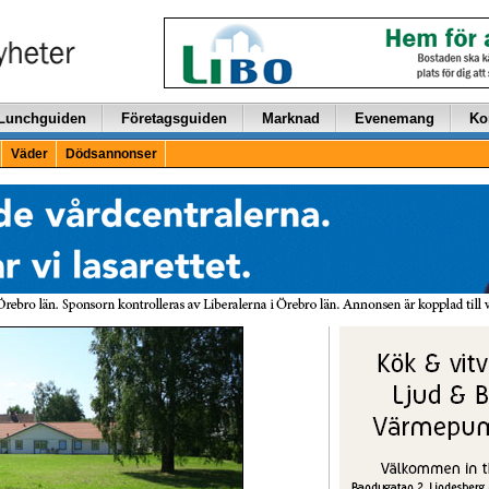
Lunchguiden
Företagsguiden
Marknad
Evenemang
Ko
Väder
Dödsannonser