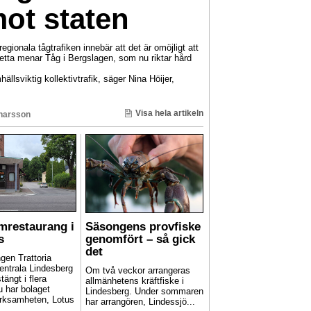
mot staten
gionala tågtrafiken innebär att det är omöjligt att
 Detta menar Tåg i Bergslagen, som nu riktar hård
hällsviktig kollektivtrafik, säger Nina Höijer,
Visa hela artikeln
inarsson
mrestaurang i
Säsongens provfiske
s
genomfört – så gick
det
gen Trattoria
entrala Lindesberg
Om två veckor arrangeras
stängt i flera
allmänhetens kräftfiske i
u har bolaget
Lindesberg. Under sommaren
rksamheten, Lotus
har arrangören, Lindessjö...