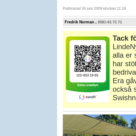
Publicerad 26 juni 2009 klockan 11:18
Fredrik Norman ,
0581-61 71 71
Tack fö
LindeNy
alla e
har stö
bedriva
Era gåv
också s
Swishn