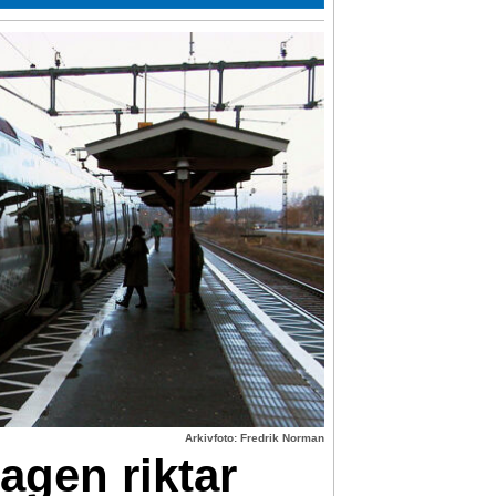
Arkivfoto: Fredrik Norman
agen riktar