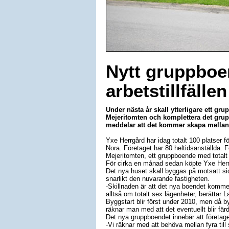
Nytt gruppboe
arbetstillfällen
Under nästa år skall ytterligare ett g
Mejeritomten och komplettera det gru
meddelar att det kommer skapa mellan fe
Yxe Herrgård har idag totalt 100 platser 
Nora. Företaget har 80 heltidsanställda. 
Mejeritomten, ett gruppboende med totalt
För cirka en månad sedan köpte Yxe Herrgå
Det nya huset skall byggas på motsatt si
snarlikt den nuvarande fastigheten.
-Skillnaden är att det nya boendet kommer
alltså om totalt sex lägenheter, berättar 
Byggstart blir först under 2010, men då 
räknar man med att det eventuellt blir fä
Det nya gruppboendet innebär att företag
-Vi räknar med att behöva mellan fyra till