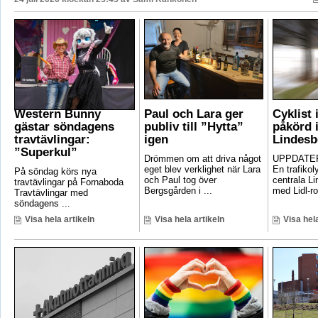
Western Bunny
Paul och Lara ger
Cyklist 
gästar söndagens
publiv till ”Hytta”
påkörd i
travtävlingar:
igen
Lindesb
”Superkul”
Drömmen om att driva något
UPPDATER
eget blev verklighet när Lara
En trafikoly
På söndag körs nya
och Paul tog över
centrala Li
travtävlingar på Fornaboda
Bergsgården i ...
med Lidl-ro
Travtävlingar med
söndagens ...
Visa hela artikeln
Visa hela artikeln
Visa hela