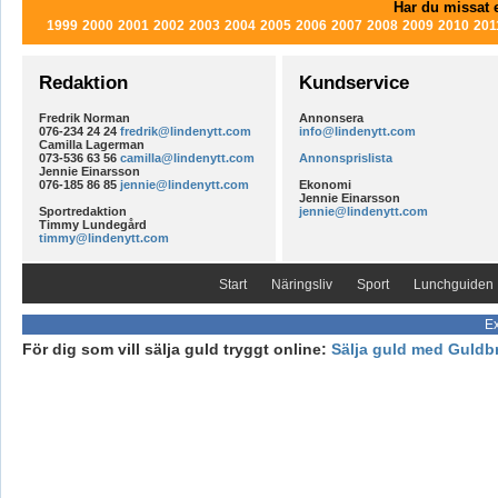
Har du missat e
1999
2000
2001
2002
2003
2004
2005
2006
2007
2008
2009
2010
201
Redaktion
Kundservice
Fredrik Norman
Annonsera
076-234 24 24
fredrik@lindenytt.com
info@lindenytt.com
Camilla Lagerman
073-536 63 56
camilla@lindenytt.com
Annonsprislista
Jennie Einarsson
076-185 86 85
jennie@lindenytt.com
Ekonomi
Jennie Einarsson
Sportredaktion
jennie@lindenytt.com
Timmy Lundegård
timmy@lindenytt.com
Start
Näringsliv
Sport
Lunchguiden
Ex
För dig som vill sälja guld tryggt online:
Sälja guld med Guldb