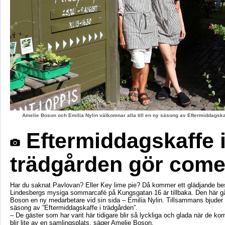
Amelie Boson och Emilia Nylin välkomnar alla till en ny säsong av Eftermiddagskaf
Eftermiddagskaffe 
trädgården gör com
Har du saknat Pavlovan? Eller Key lime pie? Då kommer ett glädjande be
Lindesbergs mysiga sommarcafé på Kungsgatan 16 är tillbaka. Den här g
Boson en ny medarbetare vid sin sida – Emilia Nylin. Tillsammans bjuder de
säsong av ”Eftermiddagskaffe i trädgården”.
– De gäster som har varit här tidigare blir så lyckliga och glada när de ko
blir lite av en samlingsplats, säger Amelie Boson.