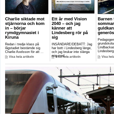
Charlie siktade mot
Ett år med Vision
Barnen f
stjärnorna och kom
2040 – och jag
sommar
in – börjar
känner att
guldkant
rymdgymnasiet i
Lindesberg rör på
generös
Kiruna
sig
Pedagoger
grundskola
Redan i tredje klass på
INSÄNDARE/DEBATT: Jag
Lindbackas
lågstadiet bestämde sig
har bott i Lindesberg länge,
Lindesberg 
Charlie Axelsson för att ...
och jag brukar inte slänga
mig med ...
Visa hela artikeln
Visa hela artikeln
Visa hela