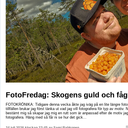
FotoFredag: Skogens guld och fåg
FOTOKRÖNIKA: Tidigare denna vecka åkte jag iväg på en lite längre foto
tillfällen brukar jag först tänka ut vad jag vill fotografera för typ av motiv. 
bestämt mig så skapar jag mig en rutt som är anpassad efter de motiv ja
fotografera. Häng med så får ni se hur det gick…
24 juli 2026 klockan 23:45 av
Sami Rahkonen