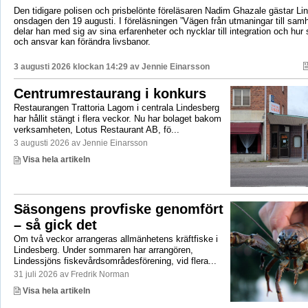
Den tidigare polisen och prisbelönte föreläsaren Nadim Ghazale gästar Lin
onsdagen den 19 augusti. I föreläsningen ”Vägen från utmaningar till sa
delar han med sig av sina erfarenheter och nycklar till integration och hur
och ansvar kan förändra livsbanor.
3 augusti 2026 klockan 14:29 av
Jennie Einarsson
Centrumrestaurang i konkurs
Restaurangen Trattoria Lagom i centrala Lindesberg
har hållit stängt i flera veckor. Nu har bolaget bakom
verksamheten, Lotus Restaurant AB, fö...
3 augusti 2026 av Jennie Einarsson
Visa hela artikeln
Säsongens provfiske genomfört
– så gick det
Om två veckor arrangeras allmänhetens kräftfiske i
Lindesberg. Under sommaren har arrangören,
Lindessjöns fiskevårdsområdesförening, vid flera...
31 juli 2026 av Fredrik Norman
Visa hela artikeln