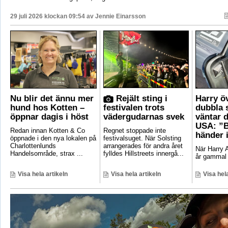
29 juli 2026 klockan 09:54 av
Jennie Einarsson
Nu blir det ännu mer
Rejält sting i
Harry ö
hund hos Kotten –
festivalen trots
dubbla 
öppnar dagis i höst
vädergudarnas svek
väntar d
USA: ”B
Redan innan Kotten & Co
Regnet stoppade inte
händer 
öppnade i den nya lokalen på
festivalsuget. När Solsting
Charlottenlunds
arrangerades för andra året
När Harry A
Handelsområde, strax ...
fylldes Hillstreets innergå...
år gammal 
Visa hela artikeln
Visa hela artikeln
Visa hela