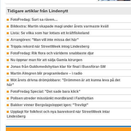
Tidigare artiklar från Lindenytt
FotoFredag: Surt sa räven…
Bildextra: Martin skapade magi under årets varmaste kväll
Lista: Se vilka som har lottats ett kräftfiskeland
Arrangören: ”Man vill inte missa det här”
Trippla rekord när StreetWeek intog Lindesberg
FotoFredag: Rik flora och världens snabbaste djur
Nu öppnar man för att sälja Gamla kirurgen
Jonas från Guldsmedshyttan klar för final i Bussförar-SM
Martin Almgren blir programledare – i radio
Möt årets drivna drömjobbare: ”Drömmen är att kunna leva på det
här”
FotoFredag Special: ”Det sade bara klick”
Polisen utreder misstänkt mordbrand i Fanthyttan
Bakker vinner Bergslagsloppet igen: ”Trevligt”
Upplagt för folkfest och nya banrekord när StreetWeek intar
Lindesberg