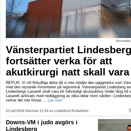
Genrebild.
Vänsterpartiet Lindesber
fortsätter verka för att
akutkirurgi natt skall vara
REPLIK: Vi vill förtydliga detta då vi inte stödjer den uppgörelse som Vänst
med den styrande minoriteten på regionnivå. Vänsterpartiet Lindesberg an
Lindesbergs Lasarett skall vara ett fullvärdigt akutsjukhus Under lång tid
Lasarett avlövats med nedläggning av olika delar inom vården i Lindesberg
verkar det inte finnas …
Läs mer!
21 juli 2026 klockan 11:50 av
LindeNytt Redaktion
Downs-VM i judo avgörs i
Lindesberg