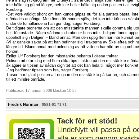
flera inslag i tv-programmet Efterlyst, så är det många som känner igen
inte hålla sig gömd längre, och inte heller hålla sig undan polisen i all evi
Forsberg.
-Det vore väldigt skönt om han kunde gripas nu för alla parters bästa, inte
mördades anhöriga. Men även för honom själv, det kan inte kännas särskilt
under de förhållandena han gör idag, säger Forsberg.
De tidigare teorierna om att den misstänkte mannen skulle gömma sig ut
helt förkastade. Några sådana indikationer finns inte. Tidigare fanns uppgi
uppehöll sig i Belgien – bland annat. Men den uppgiften har inte kunnat be
-Vi är ganska säkra på att han befinner sig i trakterna av Skellefteå och ha
längre tid. Bland annat med anledning av att vittnen har hört av sig och ber
honom.
Enligt Ulf Forsberg har den misstänkte bekanta i dessa trakter.
Polisen arbetar idag med flera olika tips i jakten på den misstänkte mördar
åklagare är tipsen av sådan dignitet att det kan leda till något mer konkret
-Jag bedömer tipsen som bra, säger Forsberg.
Tipsen har hjälpt polisen att ringa in den misstänkte på kartan, och därm
till ett mindre område.
Publicerad 17 januari 2006 klockan 10:59
Fredrik Norman ,
0581-61 71 71
Tack för ert stöd!
LindeNytt vill passa på o
alla er som genom swish