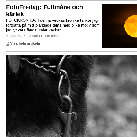
FotoFredag: Fullmåne och
kärlek
FOTOKRÖNIKA: I denna veckas krönika tänkte jag
fortsätta på mitt blandade tema med olika motiv som
jag lyckats fånga under veckan.
31 juli 2026 av Sami Rahkonen
Visa hela artikeln