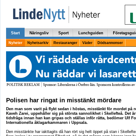
Start
Näringsliv
Sport
Lunchguiden
Företagsgui
Nyheter
Nyhetsarkiv
Restauranger
Väder
Dödsannonser
Polisen har ringat in misstänkt mördare
Den man som varit på flykt sedan i höstas, misstänkt för mordet på 
Kaveh Zarei, uppehåller sig på största sannolikhet i Skellefteå. Det ä
tidsfråga innan han kan gripas och ställas inför rätta, bedömer Ulf F
Internationella åklagarkammaren i Uppsala.
Den misstänkte har iakttagits då han rört sig helt öppet på stan i Skellefte