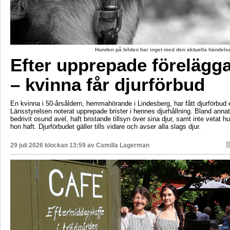
Hunden på bilden har inget med den aktuella händelse
Efter upprepade förelägg
– kvinna får djurförbud
En kvinna i 50-årsåldern, hemmahörande i Lindesberg, har fått djurförbud e
Länsstyrelsen noterat upprepade brister i hennes djurhållning. Bland anna
bedrivit osund avel, haft bristande tillsyn över sina djur, samt inte vetat 
hon haft. Djurförbudet gäller tills vidare och avser alla slags djur.
29 juli 2026 klockan 13:59 av
Camilla Lagerman