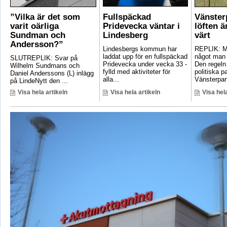
”Vilka är det som
Fullspäckad
Vänster
varit oärliga
Pridevecka väntar i
löften ä
Sundman och
Lindesberg
värt
Andersson?”
Lindesbergs kommun har
REPLIK: Ma
laddat upp för en fullspäckad
något man 
SLUTREPLIK: Svar på
Pridevecka under vecka 33 -
Den regeln
Wilhelm Sundmans och
fylld med aktiviteter för
politiska pa
Daniel Anderssons (L) inlägg
alla...
Vänsterpart
på LindeNytt den ...
Visa hela artikeln
Visa hela artikeln
Visa hela