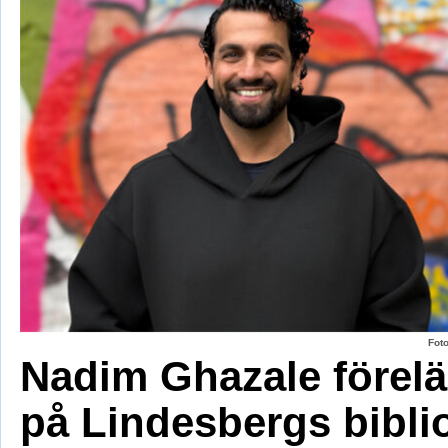
Fot
Nadim Ghazale förelä
på Lindesbergs bibli