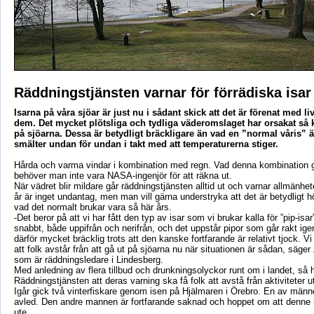
Räddningstjänsten varnar för förrädiska isar
Isarna på våra sjöar är just nu i sådant skick att det är förenat med liv
dem. Det mycket plötsliga och tydliga väderomslaget har orsakat så k
på sjöarna. Dessa är betydligt bräckligare än vad en ”normal våris” 
smälter undan för undan i takt med att temperaturerna stiger.
Hårda och varma vindar i kombination med regn. Vad denna kombination 
behöver man inte vara NASA-ingenjör för att räkna ut.
När vädret blir mildare går räddningstjänsten alltid ut och varnar allmänhete
år är inget undantag, men man vill gärna understryka att det är betydligt h
vad det normalt brukar vara så här års.
-Det beror på att vi har fått den typ av isar som vi brukar kalla för ”pip-isa
snabbt, både uppifrån och nerifrån, och det uppstår pipor som går rakt ige
därför mycket bräcklig trots att den kanske fortfarande är relativt tjock. V
att folk avstår från att gå ut på sjöarna nu när situationen är sådan, säg
som är räddningsledare i Lindesberg.
Med anledning av flera tillbud och drunkningsolyckor runt om i landet, s
Räddningstjänsten att deras varning ska få folk att avstå från aktiviteter u
Igår gick två vinterfiskare genom isen på Hjälmaren i Örebro. En av män
avled. Den andre mannen är fortfarande saknad och hoppet om att denne s
ute.