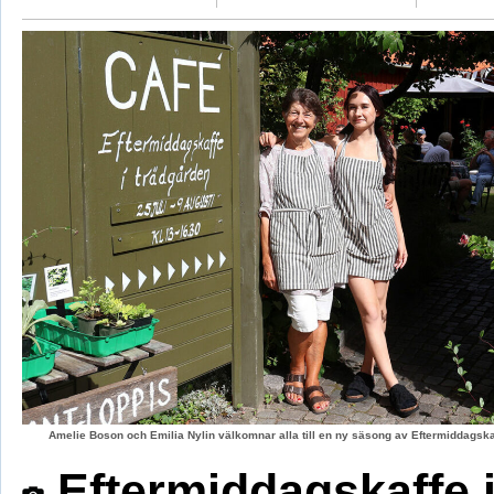
Amelie Boson och Emilia Nylin välkomnar alla till en ny säsong av Eftermiddagskaf
Eftermiddagskaffe 