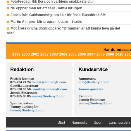
FotoFredag: Rik flora och världens snabbaste djur
Nu öppnar man för att sälja Gamla kirurgen
Jonas från Guldsmedshyttan klar för final i Bussförar-SM
Martin Almgren blir programledare – i radio
Möt årets drivna drömjobbare: ”Drömmen är att kunna leva på det
här”
Har du missat e
1999
2000
2001
2002
2003
2004
2005
2006
2007
2008
2009
2010
201
Redaktion
Kundservice
Fredrik Norman
Annonsera
076-234 24 24
fredrik@lindenytt.com
info@lindenytt.com
Camilla Lagerman
073-536 63 56
camilla@lindenytt.com
Annonsprislista
Jennie Einarsson
076-185 86 85
jennie@lindenytt.com
Ekonomi
Jennie Einarsson
Sportredaktion
jennie@lindenytt.com
Timmy Lundegård
timmy@lindenytt.com
Start
Näringsliv
Sport
Lunchguiden