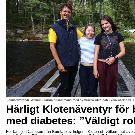
Zonordförande William Flormo tillsammans med systrarna Alva och Lydia Carlsson. F
Härligt Klotenäventyr för 
med diabetes: ”Väldigt rol
För familjen Carlsson från Kumla blev helgen i Kloten ett välkommet avbro