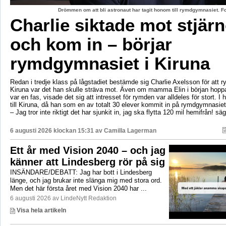
Drömmen om att bli astronaut har tagit honom till rymdgymnasiet. 
Charlie siktade mot stjär
och kom in – börjar
rymdgymnasiet i Kiruna
Redan i tredje klass på lågstadiet bestämde sig Charlie Axelsson för att 
Kiruna var det han skulle sträva mot. Även om mamma Elin i början hoppa
var en fas, visade det sig att intresset för rymden var alldeles för stort. I 
till Kiruna, då han som en av totalt 30 elever kommit in på rymdgymnasiet
– Jag tror inte riktigt det har sjunkit in, jag ska flytta 120 mil hemifrån! sä
6 augusti 2026 klockan 15:31 av
Camilla Lagerman
Ett år med Vision 2040 – och jag
känner att Lindesberg rör på sig
INSÄNDARE/DEBATT: Jag har bott i Lindesberg
länge, och jag brukar inte slänga mig med stora ord.
Men det här första året med Vision 2040 har ...
6 augusti 2026 av LindeNytt Redaktion
Visa hela artikeln