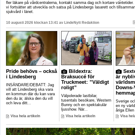
fler läkare på vårdcentralerna, kontakt samma dag och kortare väntetider. D
vi fortsätter att utveckla och satsa på Lindesbergs lasarett och tillsamm
sjukvård i länet.
10 augusti 2026 klockan 13:41 av
LindeNytt Redaktion
Pride behövs – också
Bildextra:
Sexto
i Lindesberg
Braksuccé för
är nybli
Truckmeet: ”Väldigt
världsm
INSÄNDARE/DEBATT: Jag
roligt”
Downs-V
vill att Lindesberg ska vara
hemmap
en kommun där du kan vara
Välpolerade lastbilar,
den du är, älska den du vill
tusentals besökare, Western
Sverige oc
och leva ditt...
Bunny och en spektakulär
en ny värl
ljusshow. När...
åriga Ellen
Visa hela artikeln
Visa hela artikeln
Visa hela