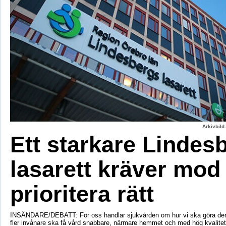
Arkivbild
Ett starkare Lindes
lasarett kräver mod 
prioritera rätt
INSÄNDARE/DEBATT: För oss handlar sjukvården om hur vi ska göra den bä
fler invånare ska få vård snabbare, närmare hemmet och med hög kvalitet. 