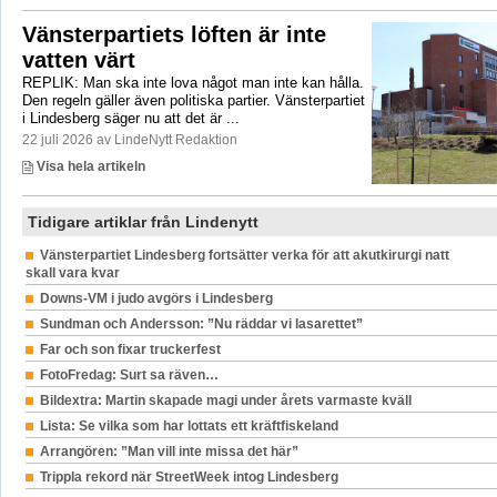
Vänsterpartiets löften är inte
vatten värt
REPLIK: Man ska inte lova något man inte kan hålla.
Den regeln gäller även politiska partier. Vänsterpartiet
i Lindesberg säger nu att det är ...
22 juli 2026 av LindeNytt Redaktion
Visa hela artikeln
Tidigare artiklar från Lindenytt
Vänsterpartiet Lindesberg fortsätter verka för att akutkirurgi natt
skall vara kvar
Downs-VM i judo avgörs i Lindesberg
Sundman och Andersson: ”Nu räddar vi lasarettet”
Far och son fixar truckerfest
FotoFredag: Surt sa räven…
Bildextra: Martin skapade magi under årets varmaste kväll
Lista: Se vilka som har lottats ett kräftfiskeland
Arrangören: ”Man vill inte missa det här”
Trippla rekord när StreetWeek intog Lindesberg