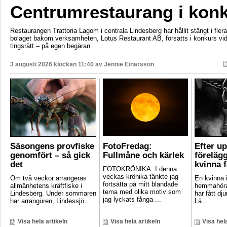
Centrumrestaurang i kon
Restaurangen Trattoria Lagom i centrala Lindesberg har hållit stängt i fler
bolaget bakom verksamheten, Lotus Restaurant AB, försatts i konkurs vi
tingsrätt – på egen begäran
3 augusti 2026 klockan 11:40 av
Jennie Einarsson
Säsongens provfiske
FotoFredag:
Efter u
genomfört – så gick
Fullmåne och kärlek
föreläg
det
kvinna 
FOTOKRÖNIKA: I denna
veckas krönika tänkte jag
Om två veckor arrangeras
En kvinna i
fortsätta på mitt blandade
allmänhetens kräftfiske i
hemmahöra
tema med olika motiv som
Lindesberg. Under sommaren
har fått dju
jag lyckats fånga ...
har arrangören, Lindessjö...
Lä...
Visa hela artikeln
Visa hela artikeln
Visa hela