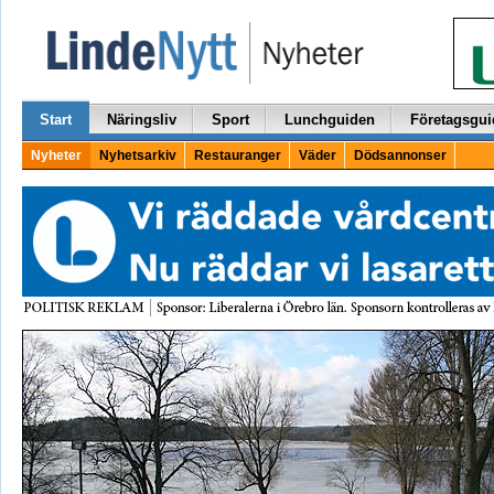
Start
Näringsliv
Sport
Lunchguiden
Företagsgui
Nyheter
Nyhetsarkiv
Restauranger
Väder
Dödsannonser