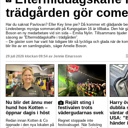
trädgården gör com
Har du saknat Pavlovan? Eller Key lime pie? Då kommer ett glädjande be
Lindesbergs mysiga sommarcafé på Kungsgatan 16 är tillbaka. Den här g
Boson en ny medarbetare vid sin sida – Emilia Nylin. Tillsammans bjuder de
säsong av ”Eftermiddagskaffe i trädgården”.
– De gäster som har varit här tidigare blir så lyckliga och glada när de ko
blir lite av en samlingsplats, säger Amelie Boson.
29 juli 2026 klockan 09:54 av
Jennie Einarsson
Nu blir det ännu mer
Rejält sting i
Harry ö
hund hos Kotten –
festivalen trots
dubbla 
öppnar dagis i höst
vädergudarnas svek
väntar d
USA: ”B
Redan innan Kotten & Co
Regnet stoppade inte
händer 
öppnade i den nya lokalen på
festivalsuget. När Solsting