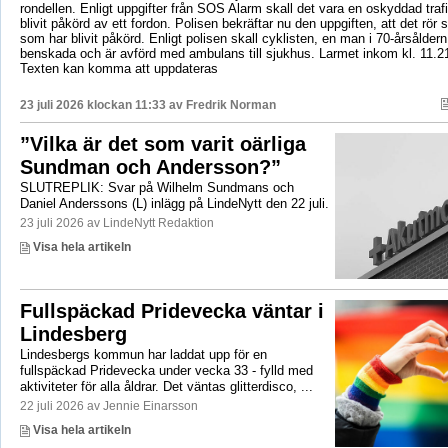
rondellen. Enligt uppgifter från SOS Alarm skall det vara en oskyddad tra
blivit påkörd av ett fordon. Polisen bekräftar nu den uppgiften, att det rör 
som har blivit påkörd. Enligt polisen skall cyklisten, en man i 70-årsåldern
benskada och är avförd med ambulans till sjukhus. Larmet inkom kl. 11.2
Texten kan komma att uppdateras
23 juli 2026 klockan 11:33 av
Fredrik Norman
”Vilka är det som varit oärliga
Sundman och Andersson?”
SLUTREPLIK: Svar på Wilhelm Sundmans och
Daniel Anderssons (L) inlägg på LindeNytt den 22 juli.
23 juli 2026 av LindeNytt Redaktion
Visa hela artikeln
Fullspäckad Pridevecka väntar i
Lindesberg
Lindesbergs kommun har laddat upp för en
fullspäckad Pridevecka under vecka 33 - fylld med
aktiviteter för alla åldrar. Det väntas glitterdisco, ...
22 juli 2026 av Jennie Einarsson
Visa hela artikeln