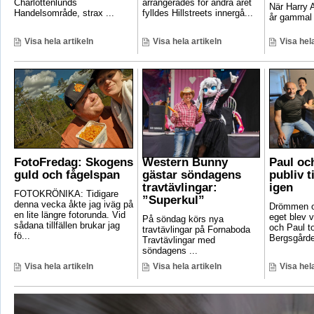
Charlottenlunds
arrangerades för andra året
När Harry A
Handelsområde, strax ...
fylldes Hillstreets innergå...
år gammal 
Visa hela artikeln
Visa hela artikeln
Visa hela
FotoFredag: Skogens
Western Bunny
Paul oc
guld och fågelspan
gästar söndagens
publiv t
travtävlingar:
igen
FOTOKRÖNIKA: Tidigare
”Superkul”
denna vecka åkte jag iväg på
Drömmen om
en lite längre fotorunda. Vid
eget blev v
På söndag körs nya
sådana tillfällen brukar jag
och Paul t
travtävlingar på Fornaboda
fö...
Bergsgården
Travtävlingar med
söndagens ...
Visa hela artikeln
Visa hela artikeln
Visa hela