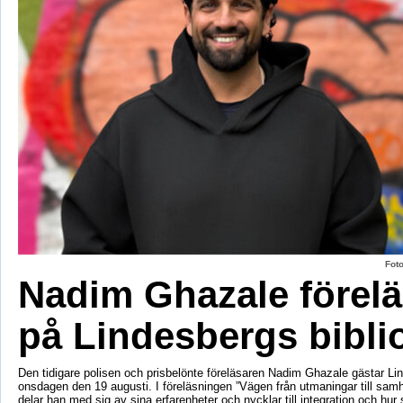
Fot
Nadim Ghazale förelä
på Lindesbergs bibli
Den tidigare polisen och prisbelönte föreläsaren Nadim Ghazale gästar Lin
onsdagen den 19 augusti. I föreläsningen ”Vägen från utmaningar till sa
delar han med sig av sina erfarenheter och nycklar till integration och hur