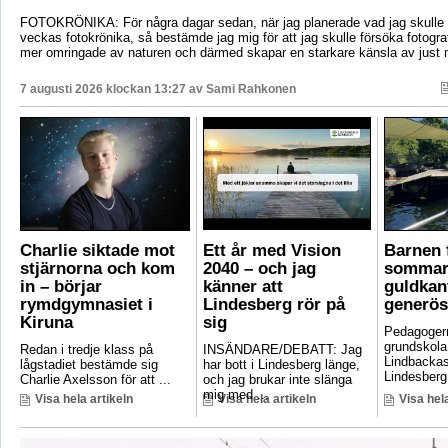
FOTOKRÖNIKA: För några dagar sedan, när jag planerade vad jag skulle s
veckas fotokrönika, så bestämde jag mig för att jag skulle försöka fotogr
mer omringade av naturen och därmed skapar en starkare känsla av just 
7 augusti 2026 klockan 13:27 av
Sami Rahkonen
Charlie siktade mot
Ett år med Vision
Barnen f
stjärnorna och kom
2040 – och jag
sommar
in – börjar
känner att
guldkant
rymdgymnasiet i
Lindesberg rör på
generös
Kiruna
sig
Pedagoger
grundskola
Redan i tredje klass på
INSÄNDARE/DEBATT: Jag
Lindbackas
lågstadiet bestämde sig
har bott i Lindesberg länge,
Lindesberg 
Charlie Axelsson för att ...
och jag brukar inte slänga
mig med ...
Visa hela artikeln
Visa hela artikeln
Visa hela