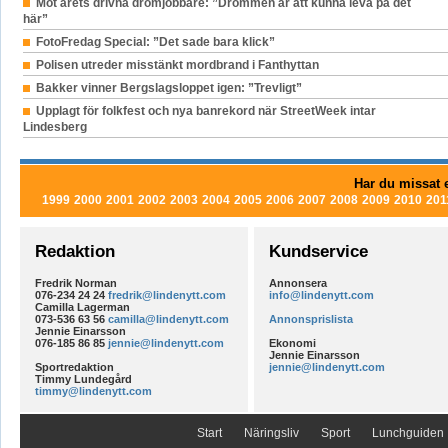
Möt årets drivna drömjobbare: ”Drömmen är att kunna leva på det
här”
FotoFredag Special: ”Det sade bara klick”
Polisen utreder misstänkt mordbrand i Fanthyttan
Bakker vinner Bergslagsloppet igen: ”Trevligt”
Upplagt för folkfest och nya banrekord när StreetWeek intar
Lindesberg
Har du missat e
1999
2000
2001
2002
2003
2004
2005
2006
2007
2008
2009
2010
201
Redaktion
Kundservice
Fredrik Norman
Annonsera
076-234 24 24
fredrik@lindenytt.com
info@lindenytt.com
Camilla Lagerman
073-536 63 56
camilla@lindenytt.com
Annonsprislista
Jennie Einarsson
076-185 86 85
jennie@lindenytt.com
Ekonomi
Jennie Einarsson
Sportredaktion
jennie@lindenytt.com
Timmy Lundegård
timmy@lindenytt.com
Start
Näringsliv
Sport
Lunchguiden