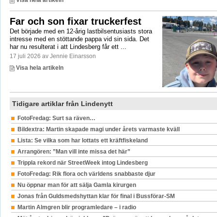
Visa hela artikeln
Far och son fixar truckerfest
Det började med en 12-årig lastbilsentusiasts stora
intresse med en stöttande pappa vid sin sida. Det
har nu resulterat i att Lindesberg får ett ...
17 juli 2026 av Jennie Einarsson
Visa hela artikeln
Tidigare artiklar från Lindenytt
FotoFredag: Surt sa räven…
Bildextra: Martin skapade magi under årets varmaste kväll
Lista: Se vilka som har lottats ett kräftfiskeland
Arrangören: ”Man vill inte missa det här”
Trippla rekord när StreetWeek intog Lindesberg
FotoFredag: Rik flora och världens snabbaste djur
Nu öppnar man för att sälja Gamla kirurgen
Jonas från Guldsmedshyttan klar för final i Bussförar-SM
Martin Almgren blir programledare – i radio