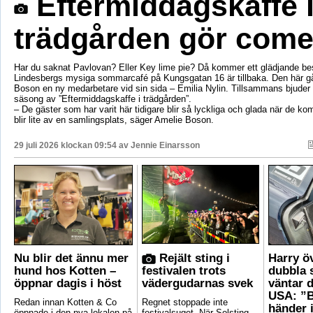
Eftermiddagskaffe 
trädgården gör com
Har du saknat Pavlovan? Eller Key lime pie? Då kommer ett glädjande be
Lindesbergs mysiga sommarcafé på Kungsgatan 16 är tillbaka. Den här g
Boson en ny medarbetare vid sin sida – Emilia Nylin. Tillsammans bjuder de
säsong av ”Eftermiddagskaffe i trädgården”.
– De gäster som har varit här tidigare blir så lyckliga och glada när de ko
blir lite av en samlingsplats, säger Amelie Boson.
29 juli 2026 klockan 09:54 av
Jennie Einarsson
Nu blir det ännu mer
Rejält sting i
Harry ö
hund hos Kotten –
festivalen trots
dubbla 
öppnar dagis i höst
vädergudarnas svek
väntar d
USA: ”B
Redan innan Kotten & Co
Regnet stoppade inte
händer 
öppnade i den nya lokalen på
festivalsuget. När Solsting