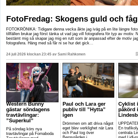
FotoFredag: Skogens guld och fåg
FOTOKRÖNIKA: Tidigare denna vecka åkte jag iväg på en lite längre foto
tillfällen brukar jag först tänka ut vad jag vill fotografera för typ av motiv. 
bestämt mig så skapar jag mig en rutt som är anpassad efter de motiv ja
fotografera. Häng med så får ni se hur det gick…
24 juli 2026 klockan 23:45 av
Sami Rahkonen
Western Bunny
Paul och Lara ger
Cyklist 
gästar söndagens
publiv till ”Hytta”
påkörd i
travtävlingar:
igen
Lindesb
”Superkul”
Drömmen om att driva något
UPPDATER
eget blev verklighet när Lara
En trafikoly
På söndag körs nya
och Paul tog över
centrala Li
travtävlingar på Fornaboda
Bergsgården i ...
med Lidl-ro