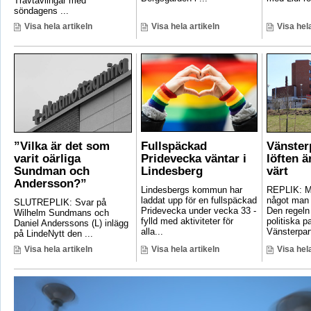
Travtävlingar med
söndagens ...
Visa hela artikeln
Visa hela artikeln
Visa hela
”Vilka är det som
Fullspäckad
Vänster
varit oärliga
Pridevecka väntar i
löften ä
Sundman och
Lindesberg
värt
Andersson?”
Lindesbergs kommun har
REPLIK: Ma
laddat upp för en fullspäckad
något man 
SLUTREPLIK: Svar på
Pridevecka under vecka 33 -
Den regeln
Wilhelm Sundmans och
fylld med aktiviteter för
politiska pa
Daniel Anderssons (L) inlägg
alla...
Vänsterpart
på LindeNytt den ...
Visa hela artikeln
Visa hela artikeln
Visa hela