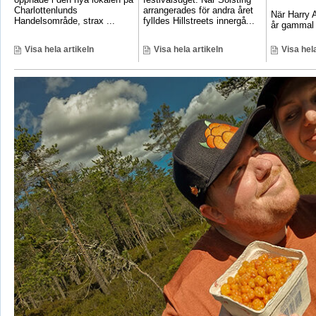
Charlottenlunds
arrangerades för andra året
När Harry A
Handelsområde, strax ...
fylldes Hillstreets innergå...
år gammal 
Visa hela artikeln
Visa hela artikeln
Visa hela