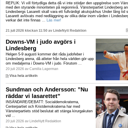
REPLIK: Vi vill förtydliga detta då vi inte stödjer den uppgörelse som Vänst
med den styrande minoriteten på regionnivå. Vänsterpartiet Lindesberg an
Lindesbergs Lasarett skall vara ett fullvärdigt akutsjukhus Under lång tid
Lasarett avlövats med nedläggning av olika delar inom vården i Lindesberg
verkar det inte finnas …
Läs mer!
21 juli 2026 klockan 11:50 av
LindeNytt Redaktion
Downs-VM i judo avgörs i
Lindesberg
Helgen 5-9 augusti kommer det råda judofeber i
Lindesberg arena, då atleter från hela världen gör upp
om medaljerna i Downs-VM i judo. Förutom ...
20 juli 2026 av Camilla Lagerman
Visa hela artikeln
Sundman och Andersson: ”Nu
räddar vi lasarettet”
INSÄNDARE/DEBATT: Socialdemokraterna,
Centerpartiet och Kristdemokraterna har med
Vänsterpartiets stöd beslutat att stänga kirurgakuten
vid ...
20 juli 2026 av LindeNytt Redaktion