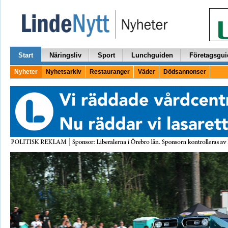
Start
Näringsliv
Sport
Lunchguiden
Företagsgui
Nyheter
Nyhetsarkiv
Restauranger
Väder
Dödsannonser