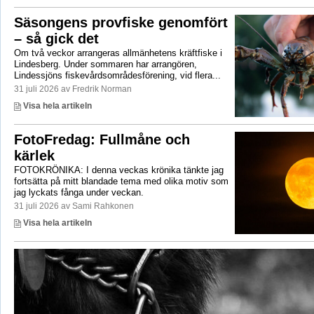
Säsongens provfiske genomfört
– så gick det
Om två veckor arrangeras allmänhetens kräftfiske i
Lindesberg. Under sommaren har arrangören,
Lindessjöns fiskevårdsområdesförening, vid flera...
31 juli 2026 av Fredrik Norman
Visa hela artikeln
FotoFredag: Fullmåne och
kärlek
FOTOKRÖNIKA: I denna veckas krönika tänkte jag
fortsätta på mitt blandade tema med olika motiv som
jag lyckats fånga under veckan.
31 juli 2026 av Sami Rahkonen
Visa hela artikeln