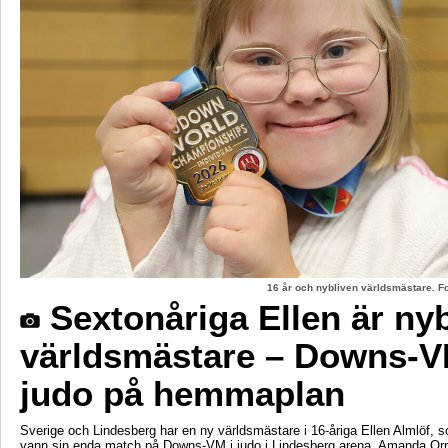
16 år och nybliven världsmästare. F
Sextonåriga Ellen är ny
världsmästare – Downs-V
judo på hemmaplan
Sverige och Lindesberg har en ny världsmästare i 16-åriga Ellen Almlöf, 
vann sin enda match på Downs-VM i judo i Lindesberg arena. Amanda Orr