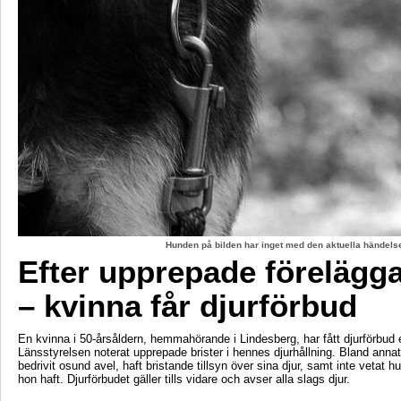
Hunden på bilden har inget med den aktuella händelse
Efter upprepade förelägg
– kvinna får djurförbud
En kvinna i 50-årsåldern, hemmahörande i Lindesberg, har fått djurförbud e
Länsstyrelsen noterat upprepade brister i hennes djurhållning. Bland anna
bedrivit osund avel, haft bristande tillsyn över sina djur, samt inte vetat 
hon haft. Djurförbudet gäller tills vidare och avser alla slags djur.