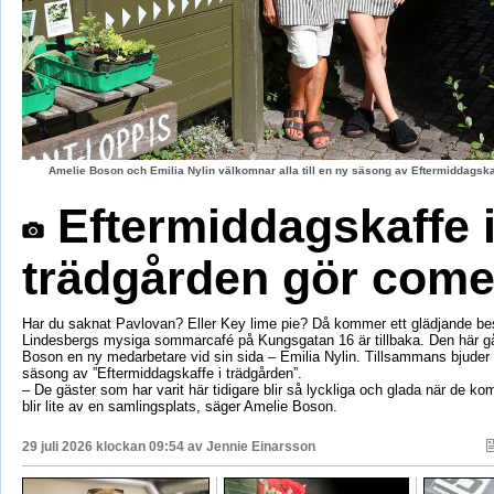
Amelie Boson och Emilia Nylin välkomnar alla till en ny säsong av Eftermiddagskaf
Eftermiddagskaffe 
trädgården gör com
Har du saknat Pavlovan? Eller Key lime pie? Då kommer ett glädjande be
Lindesbergs mysiga sommarcafé på Kungsgatan 16 är tillbaka. Den här g
Boson en ny medarbetare vid sin sida – Emilia Nylin. Tillsammans bjuder de
säsong av ”Eftermiddagskaffe i trädgården”.
– De gäster som har varit här tidigare blir så lyckliga och glada när de ko
blir lite av en samlingsplats, säger Amelie Boson.
29 juli 2026 klockan 09:54 av
Jennie Einarsson