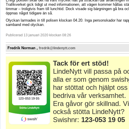
Enligt polisen skall det ha varit mycket halt på sträckan där avåkningen in
Trafikverket gick tidigt ut med informationen, att vägen kommer hållas stä
timmar – troligtvis fram till lunchtid. Dock visade sig bärgningen gå bra 
öppnas något tidigare än så.
Olyckan larmades in till polisen klockan 04.20. Inga personskador har rapp
samband med olyckan.
Publicerad 13 januari 2020 klockan 08:26
Fredrik Norman ,
fredrik@lindenytt.com
Tack för ert stöd!
LindeNytt vill passa på o
alla er som genom swish
har stöttat och hjälpt oss 
bedriva vår verksamhet.
Era gåvor gör skillnad. Vi
också stötta LindeNytt?
Swishnr:
123-053 19 05