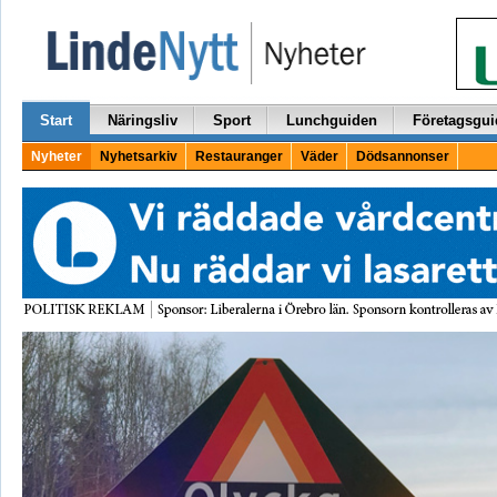
Start
Näringsliv
Sport
Lunchguiden
Företagsgui
Nyheter
Nyhetsarkiv
Restauranger
Väder
Dödsannonser