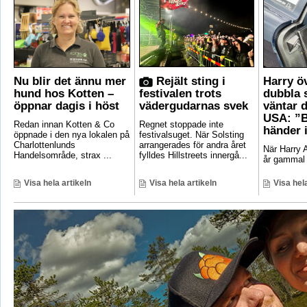
Nu blir det ännu mer
Rejält sting i
Harry ö
hund hos Kotten –
festivalen trots
dubbla 
öppnar dagis i höst
vädergudarnas svek
väntar d
USA: ”B
Redan innan Kotten & Co
Regnet stoppade inte
händer 
öppnade i den nya lokalen på
festivalsuget. När Solsting
Charlottenlunds
arrangerades för andra året
När Harry A
Handelsområde, strax ...
fylldes Hillstreets innergå...
år gammal 
Visa hela artikeln
Visa hela artikeln
Visa hela