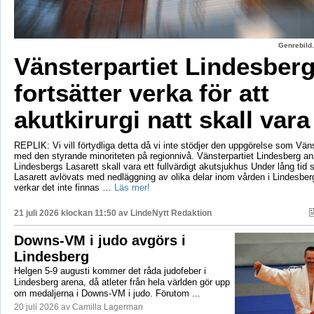
Genrebild.
Vänsterpartiet Lindesber
fortsätter verka för att
akutkirurgi natt skall vara
REPLIK: Vi vill förtydliga detta då vi inte stödjer den uppgörelse som Vänst
med den styrande minoriteten på regionnivå. Vänsterpartiet Lindesberg an
Lindesbergs Lasarett skall vara ett fullvärdigt akutsjukhus Under lång tid
Lasarett avlövats med nedläggning av olika delar inom vården i Lindesberg
verkar det inte finnas …
Läs mer!
21 juli 2026 klockan 11:50 av
LindeNytt Redaktion
Downs-VM i judo avgörs i
Lindesberg
Helgen 5-9 augusti kommer det råda judofeber i
Lindesberg arena, då atleter från hela världen gör upp
om medaljerna i Downs-VM i judo. Förutom ...
20 juli 2026 av Camilla Lagerman