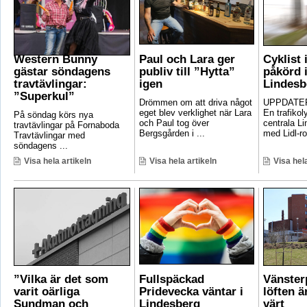
Western Bunny
Paul och Lara ger
Cyklist 
gästar söndagens
publiv till ”Hytta”
påkörd i
travtävlingar:
igen
Lindesb
”Superkul”
Drömmen om att driva något
UPPDATER
eget blev verklighet när Lara
En trafikoly
På söndag körs nya
och Paul tog över
centrala Li
travtävlingar på Fornaboda
Bergsgården i ...
med Lidl-ro
Travtävlingar med
söndagens ...
Visa hela artikeln
Visa hela artikeln
Visa hela
”Vilka är det som
Fullspäckad
Vänster
varit oärliga
Pridevecka väntar i
löften ä
Sundman och
Lindesberg
värt