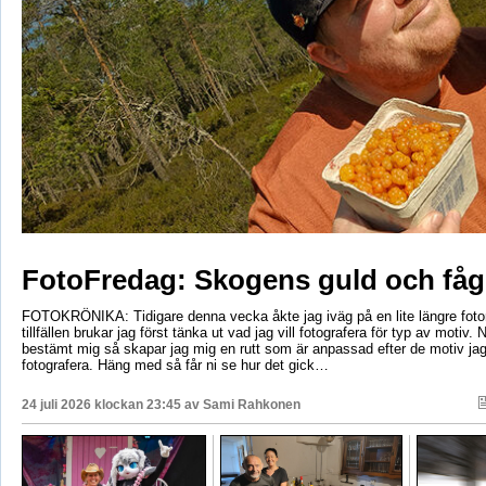
FotoFredag: Skogens guld och fåg
FOTOKRÖNIKA: Tidigare denna vecka åkte jag iväg på en lite längre foto
tillfällen brukar jag först tänka ut vad jag vill fotografera för typ av motiv. 
bestämt mig så skapar jag mig en rutt som är anpassad efter de motiv ja
fotografera. Häng med så får ni se hur det gick…
24 juli 2026 klockan 23:45 av
Sami Rahkonen