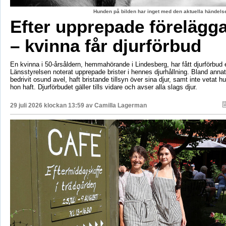
Hunden på bilden har inget med den aktuella händelse
Efter upprepade förelägg
– kvinna får djurförbud
En kvinna i 50-årsåldern, hemmahörande i Lindesberg, har fått djurförbud e
Länsstyrelsen noterat upprepade brister i hennes djurhållning. Bland anna
bedrivit osund avel, haft bristande tillsyn över sina djur, samt inte vetat 
hon haft. Djurförbudet gäller tills vidare och avser alla slags djur.
29 juli 2026 klockan 13:59 av
Camilla Lagerman