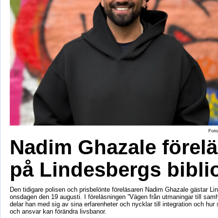
Fot
Nadim Ghazale förelä
på Lindesbergs bibli
Den tidigare polisen och prisbelönte föreläsaren Nadim Ghazale gästar Lin
onsdagen den 19 augusti. I föreläsningen ”Vägen från utmaningar till sa
delar han med sig av sina erfarenheter och nycklar till integration och hur
och ansvar kan förändra livsbanor.