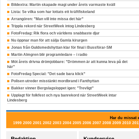
Bildextra: Martin skapade magi under årets varmaste kväll
Lista: Se vilka som har lottats ett kräftfiskeland
Arrangören: ”Man vill inte missa det här”
Trippla rekord när StreetWeek intog Lindesberg
FotoFredag: Rik flora och världens snabbaste djur
Nu öppnar man för att sälja Gamla kirurgen
Jonas från Guldsmedshyttan klar för final i Bussförar-SM
Martin Almgren blir programledare – i radio
Möt årets drivna drömjobbare: ”Drömmen är att kunna leva på det
här”
FotoFredag Special: ”Det sade bara klick”
Polisen utreder misstänkt mordbrand i Fanthyttan
Bakker vinner Bergslagsloppet igen: ”Trevligt”
Upplagt för folkfest och nya banrekord när StreetWeek intar
Lindesberg
Har du missat e
1999
2000
2001
2002
2003
2004
2005
2006
2007
2008
2009
2010
201
Redaktion
Kundservice