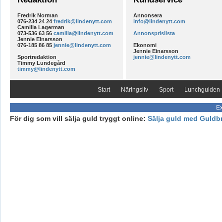
Fredrik Norman
Annonsera
076-234 24 24
fredrik@lindenytt.com
info@lindenytt.com
Camilla Lagerman
073-536 63 56
camilla@lindenytt.com
Annonsprislista
Jennie Einarsson
076-185 86 85
jennie@lindenytt.com
Ekonomi
Jennie Einarsson
Sportredaktion
jennie@lindenytt.com
Timmy Lundegård
timmy@lindenytt.com
Start
Näringsliv
Sport
Lunchguiden
Ex
För dig som vill sälja guld tryggt online:
Sälja guld med Guldb