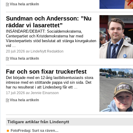
Visa hela artikeln
Sundman och Andersson: ”Nu
räddar vi lasarettet”
INSÄNDARE/DEBATT: Socialdemokraterna,
Centerpartiet och Kristdemokraterna har med
Vänsterpartiets stöd beslutat att stänga kirurgakuten
vid ...
20 juli 2026 av LindeNytt Redaktion
Visa hela artikeln
Far och son fixar truckerfest
Det började med en 12-årig lastbilsentusiasts stora
intresse med en stöttande pappa vid sin sida. Det
har nu resulterat i att Lindesberg får ett ...
17 juli 2026 av Jennie Einarsson
Visa hela artikeln
Tidigare artiklar från Lindenytt
FotoFredag: Surt sa räven…