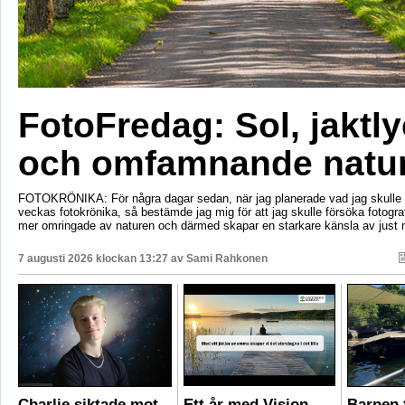
FotoFredag: Sol, jaktl
och omfamnande natu
FOTOKRÖNIKA: För några dagar sedan, när jag planerade vad jag skulle s
veckas fotokrönika, så bestämde jag mig för att jag skulle försöka fotogr
mer omringade av naturen och därmed skapar en starkare känsla av just 
7 augusti 2026 klockan 13:27 av
Sami Rahkonen
Charlie siktade mot
Ett år med Vision
Barnen f