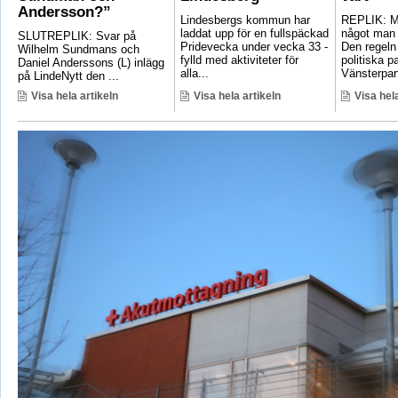
Andersson?”
Lindesbergs kommun har
REPLIK: Ma
laddat upp för en fullspäckad
något man 
SLUTREPLIK: Svar på
Pridevecka under vecka 33 -
Den regeln
Wilhelm Sundmans och
fylld med aktiviteter för
politiska pa
Daniel Anderssons (L) inlägg
alla...
Vänsterpart
på LindeNytt den ...
Visa hela artikeln
Visa hela artikeln
Visa hela