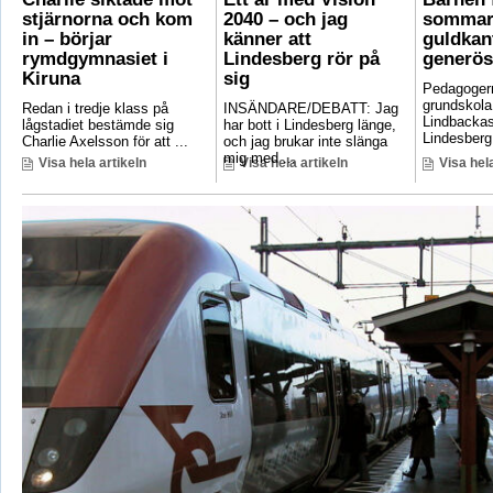
stjärnorna och kom
2040 – och jag
sommar
in – börjar
känner att
guldkant
rymdgymnasiet i
Lindesberg rör på
generös
Kiruna
sig
Pedagoger
grundskola
Redan i tredje klass på
INSÄNDARE/DEBATT: Jag
Lindbackas
lågstadiet bestämde sig
har bott i Lindesberg länge,
Lindesberg 
Charlie Axelsson för att ...
och jag brukar inte slänga
mig med ...
Visa hela artikeln
Visa hela artikeln
Visa hela