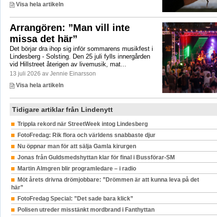
Visa hela artikeln
Arrangören: ”Man vill inte
missa det här”
Det börjar dra ihop sig inför sommarens musikfest i
Lindesberg - Solsting. Den 25 juli fylls innergården
vid Hillstreet återigen av livemusik, mat...
13 juli 2026 av Jennie Einarsson
Visa hela artikeln
Tidigare artiklar från Lindenytt
Trippla rekord när StreetWeek intog Lindesberg
FotoFredag: Rik flora och världens snabbaste djur
Nu öppnar man för att sälja Gamla kirurgen
Jonas från Guldsmedshyttan klar för final i Bussförar-SM
Martin Almgren blir programledare – i radio
Möt årets drivna drömjobbare: ”Drömmen är att kunna leva på det
här”
FotoFredag Special: ”Det sade bara klick”
Polisen utreder misstänkt mordbrand i Fanthyttan