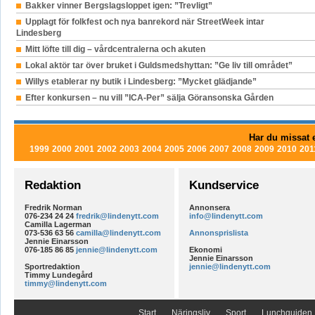
Bakker vinner Bergslagsloppet igen: ”Trevligt”
Upplagt för folkfest och nya banrekord när StreetWeek intar
Lindesberg
Mitt löfte till dig – vårdcentralerna och akuten
Lokal aktör tar över bruket i Guldsmedshyttan: ”Ge liv till området”
Willys etablerar ny butik i Lindesberg: ”Mycket glädjande”
Efter konkursen – nu vill ”ICA-Per” sälja Göransonska Gården
Har du missat e
1999
2000
2001
2002
2003
2004
2005
2006
2007
2008
2009
2010
201
Redaktion
Kundservice
Fredrik Norman
Annonsera
076-234 24 24
fredrik@lindenytt.com
info@lindenytt.com
Camilla Lagerman
073-536 63 56
camilla@lindenytt.com
Annonsprislista
Jennie Einarsson
076-185 86 85
jennie@lindenytt.com
Ekonomi
Jennie Einarsson
Sportredaktion
jennie@lindenytt.com
Timmy Lundegård
timmy@lindenytt.com
Start
Näringsliv
Sport
Lunchguiden