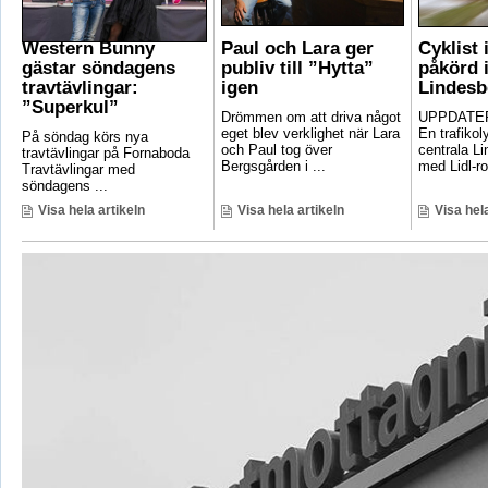
Western Bunny
Paul och Lara ger
Cyklist 
gästar söndagens
publiv till ”Hytta”
påkörd i
travtävlingar:
igen
Lindesb
”Superkul”
Drömmen om att driva något
UPPDATER
eget blev verklighet när Lara
En trafikoly
På söndag körs nya
och Paul tog över
centrala Li
travtävlingar på Fornaboda
Bergsgården i ...
med Lidl-ro
Travtävlingar med
söndagens ...
Visa hela artikeln
Visa hela artikeln
Visa hela