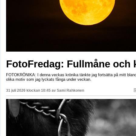
FotoFredag: Fullmåne och 
FOTOKRÖNIKA: I denna veckas krönika tänkte jag fortsätta på mitt bla
olika motiv som jag lyckats fånga under veckan.
31 juli 2026 klockan 10:45 av
Sami Rahkonen