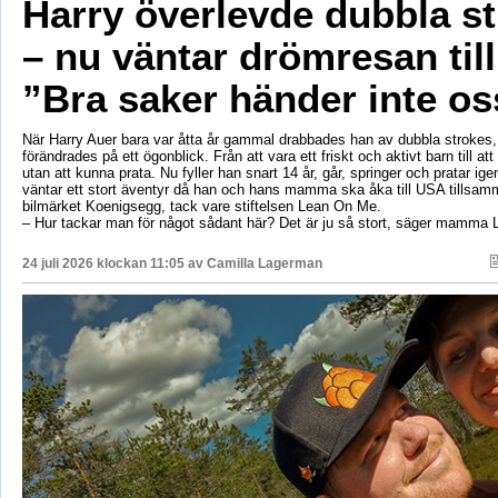
Harry överlevde dubbla s
– nu väntar drömresan til
”Bra saker händer inte os
När Harry Auer bara var åtta år gammal drabbades han av dubbla strokes, 
förändrades på ett ögonblick. Från att vara ett friskt och aktivt barn till att si
utan att kunna prata. Nu fyller han snart 14 år, går, springer och pratar ige
väntar ett stort äventyr då han och hans mamma ska åka till USA tillsa
bilmärket Koenigsegg, tack vare stiftelsen Lean On Me.
– Hur tackar man för något sådant här? Det är ju så stort, säger mamma 
24 juli 2026 klockan 11:05 av
Camilla Lagerman