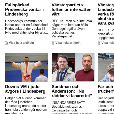
Fullspäckad
Vänsterpartiets
Vänster
Pridevecka väntar i
löften är inte vatten
Lindesb
Lindesberg
värt
verka fö
akutkiru
Lindesbergs kommun har
REPLIK: Man ska inte lova
vara kv
laddat upp för en fullspäckad
något man inte kan hålla.
Pridevecka under vecka 33 -
Den regeln gäller även
REPLIK: Vi 
fylld med aktiviteter för alla...
politiska partier.
detta då vi
Vänsterpartiet ...
uppgörelse
Visa hela artikeln
Visa hela artikeln
Visa hela
Downs-VM i judo
Sundman och
Far och 
avgörs i Lindesberg
Andersson: ”Nu
truckerf
räddar vi lasarettet”
Helgen 5-9 augusti kommer
Det börjad
det råda judofeber i
lastbilsent
INSÄNDARE/DEBATT:
Lindesberg arena, då atleter
intresse m
Socialdemokraterna,
från hela världen gör upp om
pappa vid s
Centerpartiet och
medaljerna i ...
nu resultera