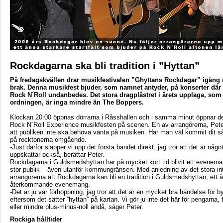
Rockdagarna ska bli tradition i ”Hyttan”
På fredagskvällen drar musikfestivalen ”Ghyttans Rockdagar” igån
brak. Denna musikfest bjuder, som namnet antyder, på konserter där a
Rock N´Roll undanbedes. Det stora dragplåstret i årets upplaga, som 
ordningen, är inga mindre än The Boppers.
Klockan 20:00 öppnas dörrarna i Råsshallen och i samma minut öppnar de
Rock N´Roll Experience musikfesten på scenen. En av arrangörerna, Pet
att publiken inte ska behöva vänta på musiken. Har man väl kommit dit s
på rocktonerna omgående.
-Just därför släpper vi upp det första bandet direkt, jag tror att det är någo
uppskattar också, berättar Peter.
Rockdagarna i Guldsmedshyttan har på mycket kort tid blivit ett evenem
stor publik – även utanför kommungränsen. Med anledning av det stora in
arrangörerna att Rockdagarna kan bli en tradition i Guldsmedshyttan, ett å
återkommande evenemang.
-Det är ju vår förhoppning, jag tror att det är en mycket bra händelse för 
eftersom det sätter ”hyttan” på kartan. Vi gör ju inte det här för pengarna, 
eller mindre plus-minus-noll ändå, säger Peter.
Rockiga hålltider