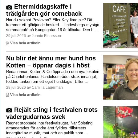
Eftermiddagskaffe i
trädgården gör comeback
Har du saknat Pavlovan? Eller Key lime pie? Då
kommer ett glädjande besked – Lindesbergs mysiga
sommarcafé på Kungsgatan 16 är tillbaka. Den h...
29 juli 2026 av Jennie Einarsson
Visa hela artikeln
Nu blir det ännu mer hund hos
Kotten – öppnar dagis i höst
Redan innan Kotten & Co öppnade i den nya lokalen
på Charlottenlunds Handelsområde, strax innan jul,
föddes tanken om ett eget hunddagis. Efter ...
28 juli 2026 av Camilla Lagerman
Visa hela artikeln
Rejält sting i festivalen trots
vädergudarnas svek
Regnet stoppade inte festivalsuget. När Solsting
arrangerades för andra året fylldes Hillstreets
innergård av musik, mat och en publik som ...