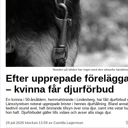
Hunden på bilden har inget med den aktuella händelse
Efter upprepade förelägg
– kvinna får djurförbud
En kvinna i 50-årsåldern, hemmahörande i Lindesberg, har fått djurförbud e
Länsstyrelsen noterat upprepade brister i hennes djurhållning. Bland anna
bedrivit osund avel, haft bristande tillsyn över sina djur, samt inte vetat 
hon haft. Djurförbudet gäller tills vidare och avser alla slags djur.
29 juli 2026 klockan 13:59 av
Camilla Lagerman