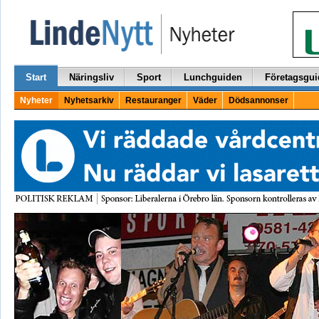
Start
Näringsliv
Sport
Lunchguiden
Företagsgui
Nyheter
Nyhetsarkiv
Restauranger
Väder
Dödsannonser