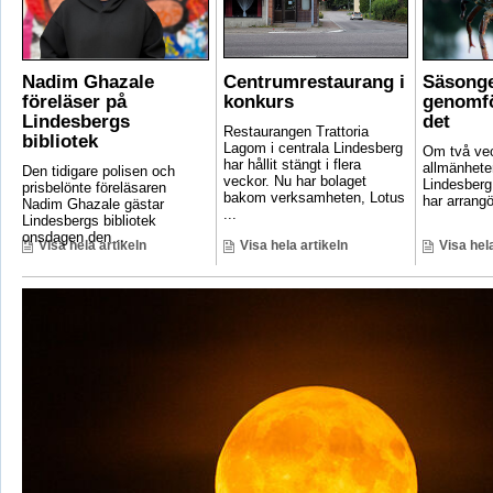
Nadim Ghazale
Centrumrestaurang i
Säsonge
föreläser på
konkurs
genomfö
Lindesbergs
det
Restaurangen Trattoria
bibliotek
Lagom i centrala Lindesberg
Om två vec
har hållit stängt i flera
allmänheten
Den tidigare polisen och
veckor. Nu har bolaget
Lindesber
prisbelönte föreläsaren
bakom verksamheten, Lotus
har arrangö
Nadim Ghazale gästar
...
Lindesbergs bibliotek
onsdagen den ...
Visa hela artikeln
Visa hela artikeln
Visa hela