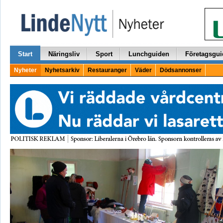
Start
Näringsliv
Sport
Lunchguiden
Företagsgui
Nyheter
Nyhetsarkiv
Restauranger
Väder
Dödsannonser