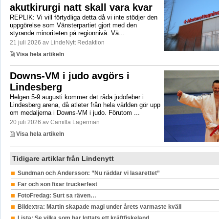
akutkirurgi natt skall vara kvar
REPLIK: Vi vill förtydliga detta då vi inte stödjer den
uppgörelse som Vänsterpartiet gjort med den
styrande minoriteten på regionnivå. Vä...
21 juli 2026 av LindeNytt Redaktion
Visa hela artikeln
Downs-VM i judo avgörs i
Lindesberg
Helgen 5-9 augusti kommer det råda judofeber i
Lindesberg arena, då atleter från hela världen gör upp
om medaljerna i Downs-VM i judo. Förutom ...
20 juli 2026 av Camilla Lagerman
Visa hela artikeln
Tidigare artiklar från Lindenytt
Sundman och Andersson: ”Nu räddar vi lasarettet”
Far och son fixar truckerfest
FotoFredag: Surt sa räven…
Bildextra: Martin skapade magi under årets varmaste kväll
Lista: Se vilka som har lottats ett kräftfiskeland