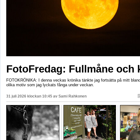
FotoFredag: Fullmåne och 
FOTOKRÖNIKA: I denna veckas krönika tänkte jag fortsätta på mitt bla
olika motiv som jag lyckats fånga under veckan.
31 juli 2026 klockan 10:45 av
Sami Rahkonen