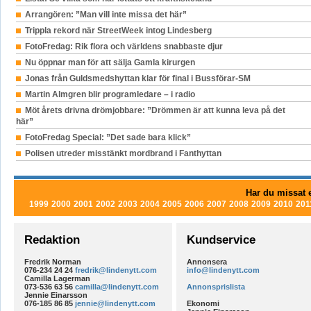
Arrangören: ”Man vill inte missa det här”
Trippla rekord när StreetWeek intog Lindesberg
FotoFredag: Rik flora och världens snabbaste djur
Nu öppnar man för att sälja Gamla kirurgen
Jonas från Guldsmedshyttan klar för final i Bussförar-SM
Martin Almgren blir programledare – i radio
Möt årets drivna drömjobbare: ”Drömmen är att kunna leva på det
här”
FotoFredag Special: ”Det sade bara klick”
Polisen utreder misstänkt mordbrand i Fanthyttan
Har du missat e
1999
2000
2001
2002
2003
2004
2005
2006
2007
2008
2009
2010
201
Redaktion
Kundservice
Fredrik Norman
Annonsera
076-234 24 24
fredrik@lindenytt.com
info@lindenytt.com
Camilla Lagerman
073-536 63 56
camilla@lindenytt.com
Annonsprislista
Jennie Einarsson
076-185 86 85
jennie@lindenytt.com
Ekonomi