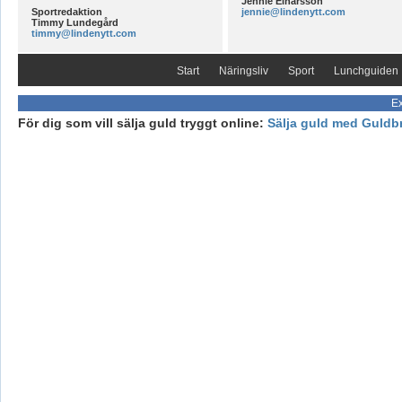
Jennie Einarsson
Sportredaktion
jennie@lindenytt.com
Timmy Lundegård
timmy@lindenytt.com
Start
Näringsliv
Sport
Lunchguiden
Ex
För dig som vill sälja guld tryggt online:
Sälja guld med Guldb