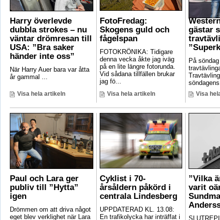
Harry överlevde
FotoFredag:
Wester
dubbla strokes – nu
Skogens guld och
gästar 
väntar drömresan till
fågelspan
travtävl
USA: ”Bra saker
”Superk
FOTOKRÖNIKA: Tidigare
händer inte oss”
denna vecka åkte jag iväg
På söndag
på en lite längre fotorunda.
travtävlin
När Harry Auer bara var åtta
Vid sådana tillfällen brukar
Travtävlin
år gammal ...
jag fö...
söndagens 
Visa hela artikeln
Visa hela artikeln
Visa hela
Paul och Lara ger
Cyklist i 70-
”Vilka 
publiv till ”Hytta”
årsåldern påkörd i
varit oä
igen
centrala Lindesberg
Sundma
Anders
Drömmen om att driva något
UPPDATERAD KL. 13.08:
eget blev verklighet när Lara
En trafikolycka har inträffat i
SLUTREPLI