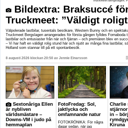
Truckmeet Bergslagen. F
Bildextra: Braksuccé fö
Truckmeet: ”Väldigt rolig
Välpolerade lastbilar, tusentals besökare, Western Bunny och en spektaku
Truckmeet Bergslagen arrangerades för första gången fylldes Fornaboda 
lastbilar och entusiaster från när och fjärran – och premiären blev en succ
– Vi har haft en väldigt rolig stund här och njutit av många fina lastbilar, s
Holland som stannar till på ett spontanbesök.
8 augusti 2026 klockan 20:50 av
Jennie Einarsson
Sextonåriga Ellen
FotoFredag: Sol,
Charlie
är nybliven
jaktlycka och
stjärno
världsmästare –
omfamnande natur
in – bör
Downs-VM i judo på
rymdgym
FOTOKRÖNIKA: För några
hemmaplan
Kiruna
dagar sedan, när jag