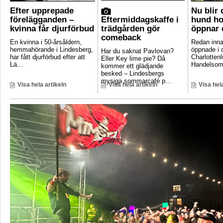
Efter upprepade
Nu blir
förelägganden –
Eftermiddagskaffe i
hund ho
kvinna får djurförbud
trädgården gör
öppnar 
comeback
En kvinna i 50-årsåldern,
Redan inna
hemmahörande i Lindesberg,
öppnade i 
Har du saknat Pavlovan?
har fått djurförbud efter att
Charlotten
Eller Key lime pie? Då
Lä...
Handelsomr
kommer ett glädjande
besked – Lindesbergs
mysiga sommarcafé p...
Visa hela artikeln
Visa hela artikeln
Visa hela