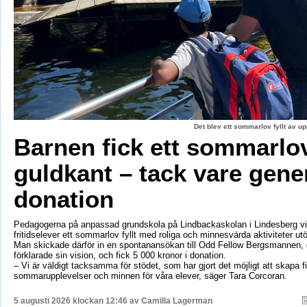
Det blev ett sommarlov fyllt av up
Barnen fick ett sommarl
guldkant – tack vare gene
donation
Pedagogerna på anpassad grundskola på Lindbackaskolan i Lindesberg vil
fritidselever ett sommarlov fyllt med roliga och minnesvärda aktiviteter utö
Man skickade därför in en spontanansökan till Odd Fellow Bergsmannen,
förklarade sin vision, och fick 5 000 kronor i donation.
– Vi är väldigt tacksamma för stödet, som har gjort det möjligt att skapa f
sommarupplevelser och minnen för våra elever, säger Tara Corcoran.
5 augusti 2026 klockan 12:46 av
Camilla Lagerman