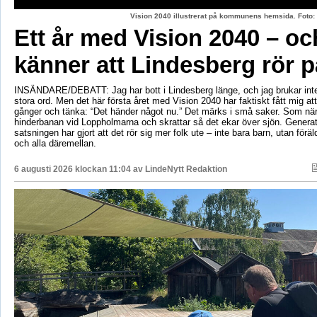
Vision 2040 illustrerat på kommunens hemsida. Fot
Ett år med Vision 2040 – oc
känner att Lindesberg rör p
INSÄNDARE/DEBATT: Jag har bott i Lindesberg länge, och jag brukar int
stora ord. Men det här första året med Vision 2040 har faktiskt fått mig at
gånger och tänka: “Det händer något nu.” Det märks i små saker. Som när
hinderbanan vid Loppholmarna och skrattar så det ekar över sjön. Genera
satsningen har gjort att det rör sig mer folk ute – inte bara barn, utan föräld
och alla däremellan.
6 augusti 2026 klockan 11:04 av
LindeNytt Redaktion