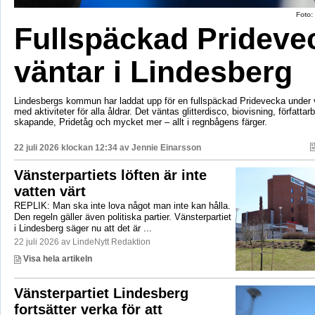
Foto
Fullspäckad Prideve
väntar i Lindesberg
Lindesbergs kommun har laddat upp för en fullspäckad Pridevecka under v
med aktiviteter för alla åldrar. Det väntas glitterdisco, biovisning, författar
skapande, Pridetåg och mycket mer – allt i regnbågens färger.
22 juli 2026 klockan 12:34 av
Jennie Einarsson
Vänsterpartiets löften är inte
vatten värt
REPLIK: Man ska inte lova något man inte kan hålla.
Den regeln gäller även politiska partier. Vänsterpartiet
i Lindesberg säger nu att det är ...
22 juli 2026 av LindeNytt Redaktion
Visa hela artikeln
Vänsterpartiet Lindesberg
fortsätter verka för att