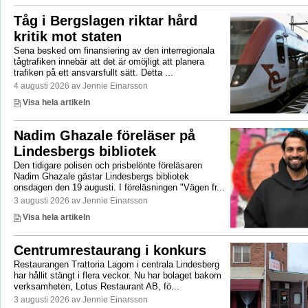
Tåg i Bergslagen riktar hård
kritik mot staten
Sena besked om finansiering av den interregionala
tågtrafiken innebär att det är omöjligt att planera
trafiken på ett ansvarsfullt sätt. Detta ...
4 augusti 2026 av Jennie Einarsson
Visa hela artikeln
Nadim Ghazale föreläser på
Lindesbergs bibliotek
Den tidigare polisen och prisbelönte föreläsaren
Nadim Ghazale gästar Lindesbergs bibliotek
onsdagen den 19 augusti. I föreläsningen "Vägen fr...
3 augusti 2026 av Jennie Einarsson
Visa hela artikeln
Centrumrestaurang i konkurs
Restaurangen Trattoria Lagom i centrala Lindesberg
har hållit stängt i flera veckor. Nu har bolaget bakom
verksamheten, Lotus Restaurant AB, fö...
3 augusti 2026 av Jennie Einarsson