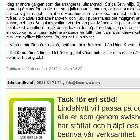
Idag är andra gången som det arrangeras julmarknad i Stripa Gruvmiljö. Sj
tomten på plats för att dela ut små julklappar till barnen, och dessutom hö
önskar sig för något till julafton. Flera försäljare var också med och hade 
tvålar, ullplädar, stickade hantverk och ljus. I puben fanns det möjlighet a
soppa, och hos Bergslagspraliner var det lång kö. Många ville passa på att
hembakad kanelbulle, mjuk pepparkaka eller köpa med sig lite praliner, oc
en kopp kaffe. Stripasmederna skapade för fullt i den varma smidesverk
publiken nyfiket kikandes. Ja, det är full aktivitet.
– Vi stod här förra året också, berättar Laila Ramberg, från Röda Korset 
– Det är bra än så länge. Det är roligt, det växer och är fler som säljer i å
kommer hit är glada!
Publicerad 12 december 2015 klockan 14:25
Ida Lindkvist ,
,
0581-61 71 71
info@lindenytt.com
Tack för ert stöd!
LindeNytt vill passa på o
alla er som genom swish
har stöttat och hjälpt oss 
bedriva vår verksamhet.