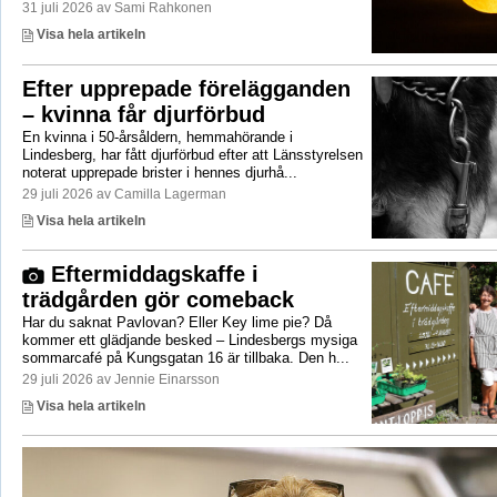
31 juli 2026 av Sami Rahkonen
Visa hela artikeln
Efter upprepade förelägganden
– kvinna får djurförbud
En kvinna i 50-årsåldern, hemmahörande i
Lindesberg, har fått djurförbud efter att Länsstyrelsen
noterat upprepade brister i hennes djurhå...
29 juli 2026 av Camilla Lagerman
Visa hela artikeln
Eftermiddagskaffe i
trädgården gör comeback
Har du saknat Pavlovan? Eller Key lime pie? Då
kommer ett glädjande besked – Lindesbergs mysiga
sommarcafé på Kungsgatan 16 är tillbaka. Den h...
29 juli 2026 av Jennie Einarsson
Visa hela artikeln