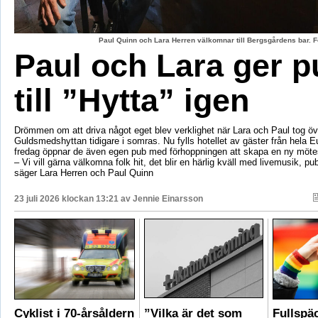
Paul Quinn och Lara Herren välkomnar till Bergsgårdens bar. F
Paul och Lara ger p
till ”Hytta” igen
Drömmen om att driva något eget blev verklighet när Lara och Paul tog öv
Guldsmedshyttan tidigare i somras. Nu fylls hotellet av gäster från hela 
fredag öppnar de även egen pub med förhoppningen att skapa en ny mötes
– Vi vill gärna välkomna folk hit, det blir en härlig kväll med livemusik, p
säger Lara Herren och Paul Quinn
23 juli 2026 klockan 13:21 av
Jennie Einarsson
Cyklist i 70-årsåldern
”Vilka är det som
Fullspä