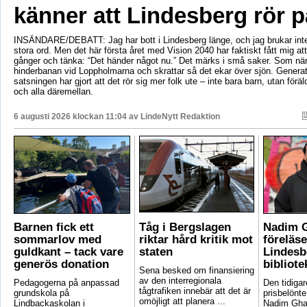
känner att Lindesberg rör p
INSÄNDARE/DEBATT: Jag har bott i Lindesberg länge, och jag brukar int
stora ord. Men det här första året med Vision 2040 har faktiskt fått mig at
gånger och tänka: “Det händer något nu.” Det märks i små saker. Som när
hinderbanan vid Loppholmarna och skrattar så det ekar över sjön. Genera
satsningen har gjort att det rör sig mer folk ute – inte bara barn, utan föräld
och alla däremellan.
6 augusti 2026 klockan 11:04 av
LindeNytt Redaktion
Barnen fick ett
Tåg i Bergslagen
Nadim 
sommarlov med
riktar hård kritik mot
föreläse
guldkant – tack vare
staten
Lindesb
generös donation
bibliote
Sena besked om finansiering
av den interregionala
Pedagogerna på anpassad
Den tidigar
tågtrafiken innebär att det är
grundskola på
prisbelönte
omöjligt att planera ...
Lindbackaskolan i
Nadim Gha