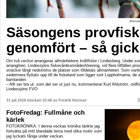
Arkivbi
Säsongens provfisk
genomfört – så gick
Om två veckor arrangeras allmänhetens kräftfiske i Lindesberg. Under s
arrangören, Lindessjöns fiskevårdsområdesförening, vid flera tillfällen prov
sträckor långt nedströms de platser som tilldelats allmänheten. Som vanli
sedermera flyttats upp till de fiskeland som ligger runt Loppholmarna, de 
barnlanden.
– Allt ser bra ut, som det ser ut just nu, kommenterar Kurt Ahlström, ordfö
Lindessjöns FVO.
31 juli 2026 klockan 10:46 av
Fredrik Norman
FotoFredag: Fullmåne och
kärlek
FOTOKRÖNIKA: I denna veckas krönika tänkte jag
fortsätta på mitt blandade tema med olika motiv som
jag lyckats fånga under veckan.