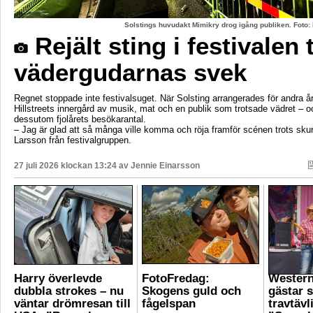
Solstings huvudakt Mimikry drog igång publiken. Foto:
Rejält sting i festivalen 
vädergudarnas svek
Regnet stoppade inte festivalsuget. När Solsting arrangerades för andra år
Hillstreets innergård av musik, mat och en publik som trotsade vädret – o
dessutom fjolårets besökarantal.
– Jag är glad att så många ville komma och röja framför scénen trots sku
Larsson från festivalgruppen.
27 juli 2026 klockan 13:24 av
Jennie Einarsson
Harry överlevde
FotoFredag:
Wester
dubbla strokes – nu
Skogens guld och
gästar 
väntar drömresan till
fågelspan
travtävl