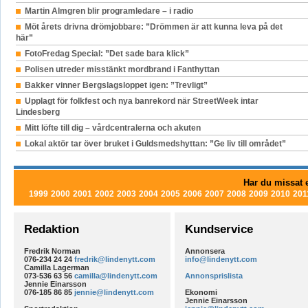
Martin Almgren blir programledare – i radio
Möt årets drivna drömjobbare: ”Drömmen är att kunna leva på det
här”
FotoFredag Special: ”Det sade bara klick”
Polisen utreder misstänkt mordbrand i Fanthyttan
Bakker vinner Bergslagsloppet igen: ”Trevligt”
Upplagt för folkfest och nya banrekord när StreetWeek intar
Lindesberg
Mitt löfte till dig – vårdcentralerna och akuten
Lokal aktör tar över bruket i Guldsmedshyttan: ”Ge liv till området”
Har du missat e
1999
2000
2001
2002
2003
2004
2005
2006
2007
2008
2009
2010
201
Redaktion
Kundservice
Fredrik Norman
Annonsera
076-234 24 24
fredrik@lindenytt.com
info@lindenytt.com
Camilla Lagerman
073-536 63 56
camilla@lindenytt.com
Annonsprislista
Jennie Einarsson
076-185 86 85
jennie@lindenytt.com
Ekonomi
Jennie Einarsson