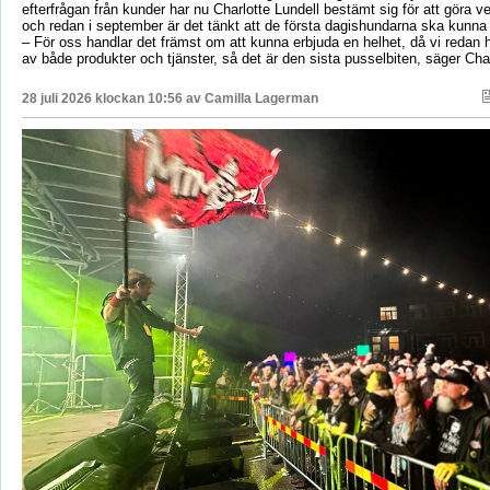
efterfrågan från kunder har nu Charlotte Lundell bestämt sig för att göra ve
och redan i september är det tänkt att de första dagishundarna ska kunna
– För oss handlar det främst om att kunna erbjuda en helhet, då vi redan h
av både produkter och tjänster, så det är den sista pusselbiten, säger Char
28 juli 2026 klockan 10:56 av
Camilla Lagerman