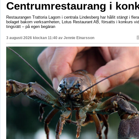
Centrumrestaurang i kon
Restaurangen Trattoria Lagom i centrala Lindesberg har hållit stängt i fler
bolaget bakom verksamheten, Lotus Restaurant AB, försatts i konkurs vi
tingsrätt – på egen begäran
3 augusti 2026 klockan 11:40 av
Jennie Einarsson