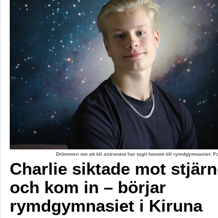
Drömmen om att bli astronaut har tagit honom till rymdgymnasiet. 
Charlie siktade mot stjär
och kom in – börjar
rymdgymnasiet i Kiruna