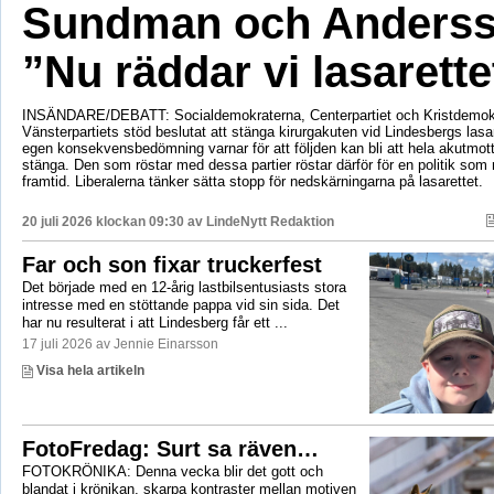
Sundman och Anderss
”Nu räddar vi lasarette
INSÄNDARE/DEBATT: Socialdemokraterna, Centerpartiet och Kristdemok
Vänsterpartiets stöd beslutat att stänga kirurgakuten vid Lindesbergs lasa
egen konsekvensbedömning varnar för att följden kan bli att hela akutmo
stänga. Den som röstar med dessa partier röstar därför för en politik som r
framtid. Liberalerna tänker sätta stopp för nedskärningarna på lasarettet.
20 juli 2026 klockan 09:30 av
LindeNytt Redaktion
Far och son fixar truckerfest
Det började med en 12-årig lastbilsentusiasts stora
intresse med en stöttande pappa vid sin sida. Det
har nu resulterat i att Lindesberg får ett ...
17 juli 2026 av Jennie Einarsson
Visa hela artikeln
FotoFredag: Surt sa räven…
FOTOKRÖNIKA: Denna vecka blir det gott och
blandat i krönikan, skarpa kontraster mellan motiven