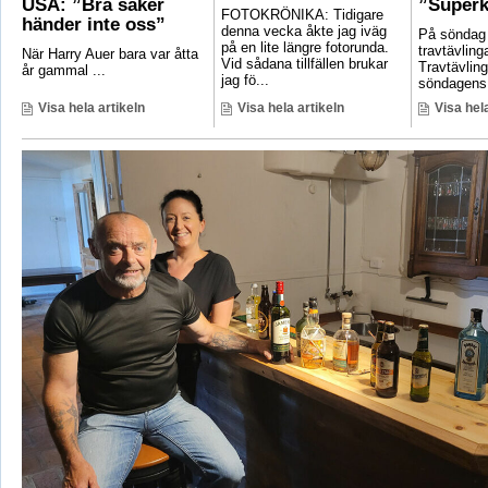
USA: ”Bra saker
”Superk
FOTOKRÖNIKA: Tidigare
händer inte oss”
denna vecka åkte jag iväg
På söndag
på en lite längre fotorunda.
travtävlin
När Harry Auer bara var åtta
Vid sådana tillfällen brukar
Travtävlin
år gammal ...
jag fö...
söndagens 
Visa hela artikeln
Visa hela artikeln
Visa hela