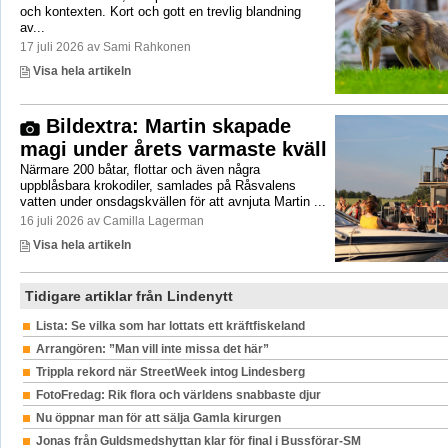
och kontexten. Kort och gott en trevlig blandning
av...
17 juli 2026 av Sami Rahkonen
Visa hela artikeln
Bildextra: Martin skapade
magi under årets varmaste kväll
Närmare 200 båtar, flottar och även några
uppblåsbara krokodiler, samlades på Råsvalens
vatten under onsdagskvällen för att avnjuta Martin ...
16 juli 2026 av Camilla Lagerman
Visa hela artikeln
Tidigare artiklar från Lindenytt
Lista: Se vilka som har lottats ett kräftfiskeland
Arrangören: ”Man vill inte missa det här”
Trippla rekord när StreetWeek intog Lindesberg
FotoFredag: Rik flora och världens snabbaste djur
Nu öppnar man för att sälja Gamla kirurgen
Jonas från Guldsmedshyttan klar för final i Bussförar-SM