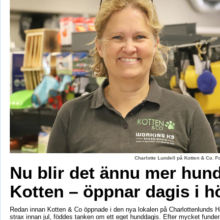
Charlotte Lundell på Kotten & Co. 
Nu blir det ännu mer hun
Kotten – öppnar dagis i h
Redan innan Kotten & Co öppnade i den nya lokalen på Charlottenlunds 
strax innan jul, föddes tanken om ett eget hunddagis. Efter mycket fund