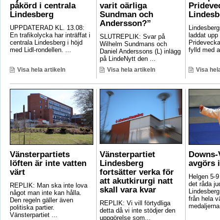
påkörd i centrala
varit oärliga
Pridevec
Lindesberg
Sundman och
Lindesb
Andersson?”
UPPDATERAD KL. 13.08:
Lindesber
En trafikolycka har inträffat i
laddat upp 
SLUTREPLIK: Svar på
centrala Lindesberg i höjd
Pridevecka
Wilhelm Sundmans och
med Lidl-rondellen. ...
fylld med ak
Daniel Anderssons (L) inlägg
på LindeNytt den ...
Visa hela artikeln
Visa hela artikeln
Visa hela
Vänsterpartiets
Vänsterpartiet
Downs-V
löften är inte vatten
Lindesberg
avgörs 
värt
fortsätter verka för
Helgen 5-9
att akutkirurgi natt
det råda ju
REPLIK: Man ska inte lova
skall vara kvar
Lindesberg 
något man inte kan hålla.
från hela 
Den regeln gäller även
REPLIK: Vi vill förtydliga
medaljerna 
politiska partier.
detta då vi inte stödjer den
Vänsterpartiet ...
uppgörelse som...