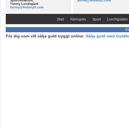
Sportredaktion
jennie@lindenytt.com
Timmy Lundegård
timmy@lindenytt.com
Start
Näringsliv
Sport
Lunchguiden
Ex
För dig som vill sälja guld tryggt online:
Sälja guld med Guldb