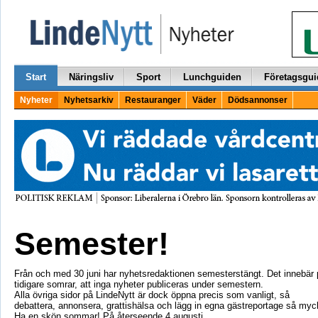
Start
Näringsliv
Sport
Lunchguiden
Företagsgui
Nyheter
Nyhetsarkiv
Restauranger
Väder
Dödsannonser
Semester!
Från och med 30 juni har nyhetsredaktionen semesterstängt. Det innebär
tidigare somrar, att inga nyheter publiceras under semestern.
Alla övriga sidor på LindeNytt är dock öppna precis som vanligt, så
debattera, annonsera, grattishälsa och lägg in egna gästreportage så myck
Ha en skön sommar! På återseende 4 augusti.