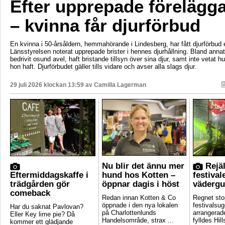
Efter upprepade förelägg
– kvinna får djurförbud
En kvinna i 50-årsåldern, hemmahörande i Lindesberg, har fått djurförbud e
Länsstyrelsen noterat upprepade brister i hennes djurhållning. Bland anna
bedrivit osund avel, haft bristande tillsyn över sina djur, samt inte vetat 
hon haft. Djurförbudet gäller tills vidare och avser alla slags djur.
29 juli 2026 klockan 13:59 av
Camilla Lagerman
Nu blir det ännu mer
Rejäl
Eftermiddagskaffe i
hund hos Kotten –
festival
trädgården gör
öppnar dagis i höst
vädergu
comeback
Redan innan Kotten & Co
Regnet sto
öppnade i den nya lokalen
festivalsug
Har du saknat Pavlovan?
på Charlottenlunds
arrangerade
Eller Key lime pie? Då
Handelsområde, strax ...
fylldes Hill
kommer ett glädjande