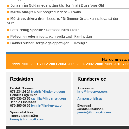
Jonas från Guldsmedshyttan klar för final i Bussförar-SM
Martin Almgren blir programledare – i radio
Möt årets drivna drömjobbare: ”Drömmen är att kunna leva på det
här”
FotoFredag Special: ”Det sade bara klick”
Polisen utreder misstänkt mordbrand i Fanthyttan
Bakker vinner Bergslagsloppet igen: ”Trevligt”
Har du missat e
1999
2000
2001
2002
2003
2004
2005
2006
2007
2008
2009
2010
201
Redaktion
Kundservice
Fredrik Norman
Annonsera
076-234 24 24
fredrik@lindenytt.com
info@lindenytt.com
Camilla Lagerman
073-536 63 56
camilla@lindenytt.com
Annonsprislista
Jennie Einarsson
076-185 86 85
jennie@lindenytt.com
Ekonomi
Jennie Einarsson
Sportredaktion
jennie@lindenytt.com
Timmy Lundegård
timmy@lindenytt.com