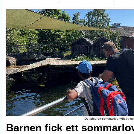
Det blev ett sommarlov fyllt av up
Barnen fick ett sommarl