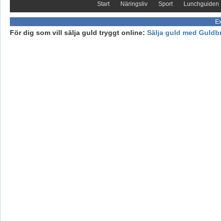
Start
Näringsliv
Sport
Lunchguiden
Ex
För dig som vill sälja guld tryggt online:
Sälja guld med Guldb