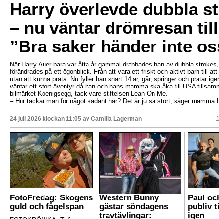
Harry överlevde dubbla s
– nu väntar drömresan til
”Bra saker händer inte os
När Harry Auer bara var åtta år gammal drabbades han av dubbla strokes, 
förändrades på ett ögonblick. Från att vara ett friskt och aktivt barn till att si
utan att kunna prata. Nu fyller han snart 14 år, går, springer och pratar ige
väntar ett stort äventyr då han och hans mamma ska åka till USA tillsa
bilmärket Koenigsegg, tack vare stiftelsen Lean On Me.
– Hur tackar man för något sådant här? Det är ju så stort, säger mamma 
24 juli 2026 klockan 11:05 av
Camilla Lagerman
FotoFredag: Skogens
Western Bunny
Paul oc
guld och fågelspan
gästar söndagens
publiv t
travtävlingar:
igen