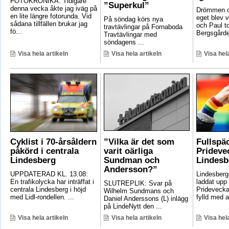
FOTOKRÖNIKA: Tidigare
”Superkul”
denna vecka åkte jag iväg på
Drömmen om
en lite längre fotorunda. Vid
eget blev v
På söndag körs nya
sådana tillfällen brukar jag
och Paul t
travtävlingar på Fornaboda
fö...
Bergsgården
Travtävlingar med
söndagens ...
Visa hela artikeln
Visa hela artikeln
Visa hela
Cyklist i 70-årsåldern
”Vilka är det som
Fullspä
påkörd i centrala
varit oärliga
Pridevec
Lindesberg
Sundman och
Lindesb
Andersson?”
UPPDATERAD KL. 13.08:
Lindesber
En trafikolycka har inträffat i
laddat upp 
SLUTREPLIK: Svar på
centrala Lindesberg i höjd
Pridevecka
Wilhelm Sundmans och
med Lidl-rondellen. ...
fylld med ak
Daniel Anderssons (L) inlägg
på LindeNytt den ...
Visa hela artikeln
Visa hela artikeln
Visa hela