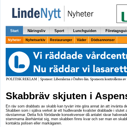
Start
Näringsliv
Sport
Lunchguiden
Företagsgui
Nyheter
Nyhetsarkiv
Restauranger
Väder
Dödsannonser
Skabbräv skjuten i Aspe
En räv som drabbats av skabb kan tyvärr inte göra annat än att invänta de
Skabben som i själva verket är ett hudlevande kvalster drabbade i slutet a
rävstammar. Detta fick förödande konsekvenser då antalet rävar halverad
stammarna återhämtat sig, men skabben finns kvar och ser man en skab
kontakta polisen eller markägaren.