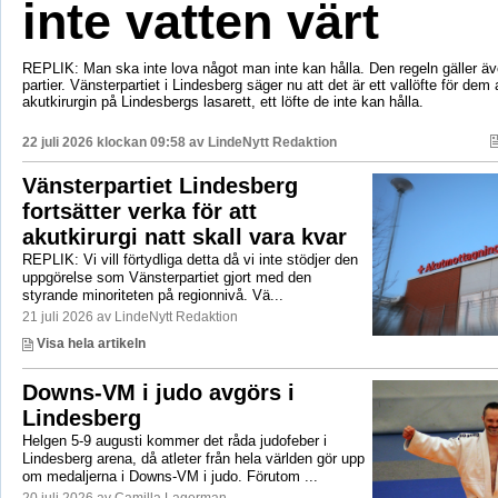
inte vatten värt
REPLIK: Man ska inte lova något man inte kan hålla. Den regeln gäller äve
partier. Vänsterpartiet i Lindesberg säger nu att det är ett vallöfte för dem 
akutkirurgin på Lindesbergs lasarett, ett löfte de inte kan hålla.
22 juli 2026 klockan 09:58 av
LindeNytt Redaktion
Vänsterpartiet Lindesberg
fortsätter verka för att
akutkirurgi natt skall vara kvar
REPLIK: Vi vill förtydliga detta då vi inte stödjer den
uppgörelse som Vänsterpartiet gjort med den
styrande minoriteten på regionnivå. Vä...
21 juli 2026 av LindeNytt Redaktion
Visa hela artikeln
Downs-VM i judo avgörs i
Lindesberg
Helgen 5-9 augusti kommer det råda judofeber i
Lindesberg arena, då atleter från hela världen gör upp
om medaljerna i Downs-VM i judo. Förutom ...
20 juli 2026 av Camilla Lagerman