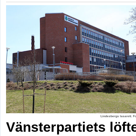
Lindesbergs lasarett. F
Vänsterpartiets löft