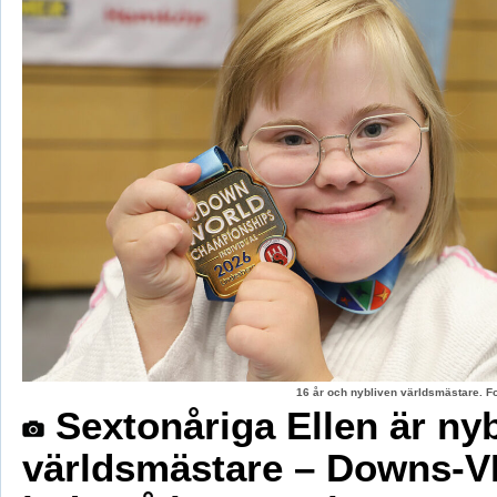
16 år och nybliven världsmästare. F
Sextonåriga Ellen är ny
världsmästare – Downs-V