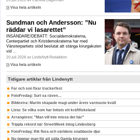
Visa hela artikeln
Sundman och Andersson: ”Nu
räddar vi lasarettet”
INSÄNDARE/DEBATT: Socialdemokraterna,
Centerpartiet och Kristdemokraterna har med
Vänsterpartiets stöd beslutat att stänga kirurgakuten
vid ...
20 juli 2026 av LindeNytt Redaktion
Visa hela artikeln
Tidigare artiklar från Lindenytt
Far och son fixar truckerfest
FotoFredag: Surt sa räven…
Bildextra: Martin skapade magi under årets varmaste kväll
Lista: Se vilka som har lottats ett kräftfiskeland
Arrangören: ”Man vill inte missa det här”
Trippla rekord när StreetWeek intog Lindesberg
FotoFredag: Rik flora och världens snabbaste djur
Nu öppnar man för att sälja Gamla kirurgen