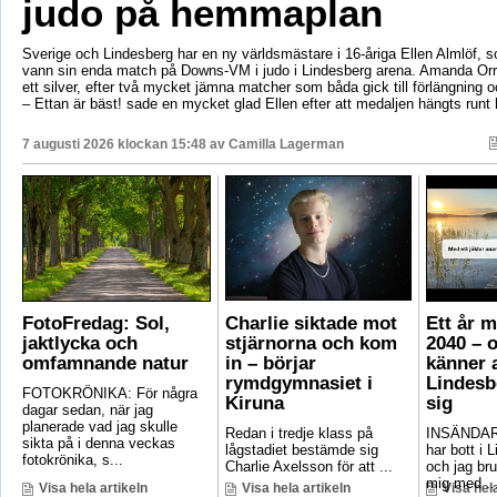
judo på hemmaplan
Sverige och Lindesberg har en ny världsmästare i 16-åriga Ellen Almlöf, 
vann sin enda match på Downs-VM i judo i Lindesberg arena. Amanda Orr
ett silver, efter två mycket jämna matcher som båda gick till förlängning
– Ettan är bäst! sade en mycket glad Ellen efter att medaljen hängts runt
7 augusti 2026 klockan 15:48 av
Camilla Lagerman
FotoFredag: Sol,
Charlie siktade mot
Ett år 
jaktlycka och
stjärnorna och kom
2040 – 
omfamnande natur
in – börjar
känner a
rymdgymnasiet i
Lindesb
FOTOKRÖNIKA: För några
Kiruna
sig
dagar sedan, när jag
planerade vad jag skulle
Redan i tredje klass på
INSÄNDAR
sikta på i denna veckas
lågstadiet bestämde sig
har bott i 
fotokrönika, s...
Charlie Axelsson för att ...
och jag bru
mig med ..
Visa hela artikeln
Visa hela artikeln
Visa hela