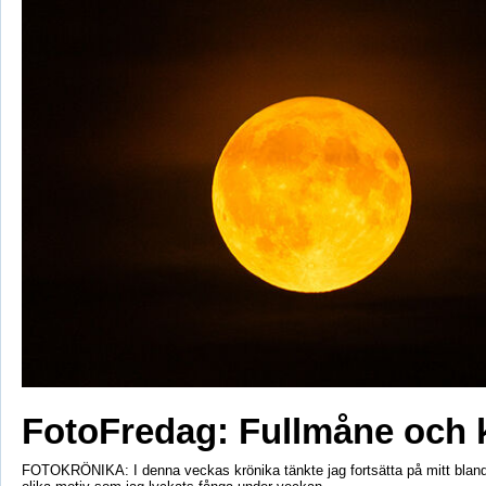
FotoFredag: Fullmåne och 
FOTOKRÖNIKA: I denna veckas krönika tänkte jag fortsätta på mitt bla