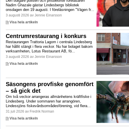
Den tidigare polisen och prisbelönte föreläsaren
Nadim Ghazale gästar Lindesbergs bibliotek
onsdagen den 19 augusti. I föreläsningen "Vägen fr...
3 augusti 2026 av Jennie Einarsson
Visa hela artikeln
Centrumrestaurang i konkurs
Restaurangen Trattoria Lagom i centrala Lindesberg
har hållit stängt i flera veckor. Nu har bolaget bakom
verksamheten, Lotus Restaurant AB, fö...
3 augusti 2026 av Jennie Einarsson
Visa hela artikeln
Säsongens provfiske genomfört
– så gick det
Om två veckor arrangeras allmänhetens kräftfiske i
Lindesberg. Under sommaren har arrangören,
Lindessjöns fiskevårdsområdesförening, vid flera...
31 juli 2026 av Fredrik Norman
Visa hela artikeln