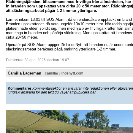
Räddningstjänsten, tillsammans med frivilliga från allmänheten, har 
in branden som uppskattas vara cirka 20 x 50 meter stor. Räddningst
att släckningsarbetet pågår 1-2 timmar ytterligare.
Larmet inkom 18.01 till SOS Alarm, då en enduroåkare upptäckt en brand i
Branden uppskattades då vara ungefär 10×10 meter stor. När räddningstjän
platsen hade elden spridit sig, men med hjälp av frivilliga krafter från al
man ringa in branden och påbörja släckning. Man uppskattar att brandens 
cirka 20×50 meter.
Operatör på SOS Alarm uppger för LindeNytt att branden nu är under kontro
släckningsarbetet beräknas pågå omkring ytterligare 1-2 timmar.
Publicerad 28 april 2026 klockan 19:07
Camilla Lagerman ,
camilla@lindenytt.com
Kommentarer
Kommentarsektionen ansvarar inte redaktionen eller utgivaren f
juridiskt ansvarig för den text du väljer att publicera här.