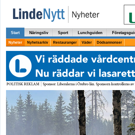
Start
Näringsliv
Sport
Lunchguiden
Företagsgui
Nyheter
Nyhetsarkiv
Restauranger
Väder
Dödsannonser