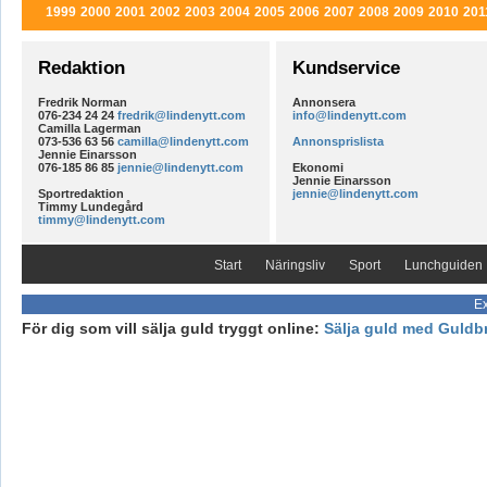
1999
2000
2001
2002
2003
2004
2005
2006
2007
2008
2009
2010
201
Redaktion
Kundservice
Fredrik Norman
Annonsera
076-234 24 24
fredrik@lindenytt.com
info@lindenytt.com
Camilla Lagerman
073-536 63 56
camilla@lindenytt.com
Annonsprislista
Jennie Einarsson
076-185 86 85
jennie@lindenytt.com
Ekonomi
Jennie Einarsson
Sportredaktion
jennie@lindenytt.com
Timmy Lundegård
timmy@lindenytt.com
Start
Näringsliv
Sport
Lunchguiden
Ex
För dig som vill sälja guld tryggt online:
Sälja guld med Guldb