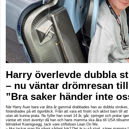
Harry överlevde dubbla s
– nu väntar drömresan til
”Bra saker händer inte os
När Harry Auer bara var åtta år gammal drabbades han av dubbla strokes, 
förändrades på ett ögonblick. Från att vara ett friskt och aktivt barn till att si
utan att kunna prata. Nu fyller han snart 14 år, går, springer och pratar ige
väntar ett stort äventyr då han och hans mamma ska åka till USA tillsa
bilmärket Koenigsegg, tack vare stiftelsen Lean On Me.
– Hur tackar man för något sådant här? Det är ju så stort, säger mamma 