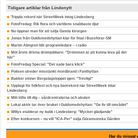
Tidigare artiklar från Lindenytt
Trippla rekord när StreetWeek intog Lindesberg
FotoFredag: Rik flora och världens snabbaste djur
Nu öppnar man för att sälja Gamla kirurgen
Jonas från Guldsmedshyttan klar för final i Bussförar-SM
Martin Almgren blir programledare – i radio
Möt årets drivna drömjobbare: ”Drömmen är att kunna leva på det
här”
FotoFredag Special: ”Det sade bara klick”
Polisen utreder misstänkt mordbrand i Fanthyttan
Bakker vinner Bergslagsloppet igen: ”Trevligt”
Upplagt för folkfest och nya banrekord när StreetWeek intar
Lindesberg
Mitt löfte till dig – vårdcentralerna och akuten
Lokal aktör tar över bruket i Guldsmedshyttan: ”Ge liv till området”
Willys etablerar ny butik i Lindesberg: ”Mycket glädjande”
Efter konkursen – nu vill ”ICA-Per” sälja Göransonska Gården
Har du missat e