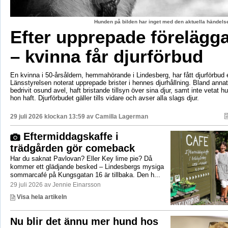
Hunden på bilden har inget med den aktuella händelse
Efter upprepade förelägg
– kvinna får djurförbud
En kvinna i 50-årsåldern, hemmahörande i Lindesberg, har fått djurförbud e
Länsstyrelsen noterat upprepade brister i hennes djurhållning. Bland anna
bedrivit osund avel, haft bristande tillsyn över sina djur, samt inte vetat 
hon haft. Djurförbudet gäller tills vidare och avser alla slags djur.
29 juli 2026 klockan 13:59 av
Camilla Lagerman
Eftermiddagskaffe i
trädgården gör comeback
Har du saknat Pavlovan? Eller Key lime pie? Då
kommer ett glädjande besked – Lindesbergs mysiga
sommarcafé på Kungsgatan 16 är tillbaka. Den h...
29 juli 2026 av Jennie Einarsson
Visa hela artikeln
Nu blir det ännu mer hund hos