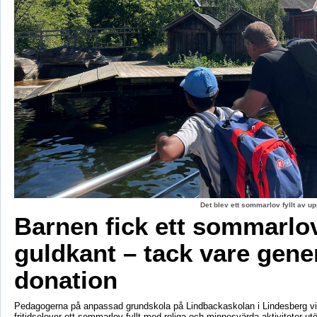
Det blev ett sommarlov fyllt av up
Barnen fick ett sommarl
guldkant – tack vare gene
donation
Pedagogerna på anpassad grundskola på Lindbackaskolan i Lindesberg vil
fritidselever ett sommarlov fyllt med roliga och minnesvärda aktiviteter utö