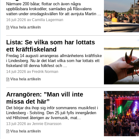
Närmare 200 båtar, flottar och även några
uppblåsbara krokodiler, samlades på Råsvalens
vatten under onsdagskvällen för att avnjuta Martin ...
16 juli 2026 av Camilla Lagerman
Visa hela artikeln
Lista: Se vilka som har lottats
ett kräftfiskeland
Fredag 14 augusti arrangeras allmänhetens kräftfiske
i Lindesberg. Nu är det klart vilka som har lottats ett
fiskeland till denna folkfest och ...
14 juli 2026 av Fredrik Norman
Visa hela artikeln
Arrangören: ”Man vill inte
missa det här”
Det börjar dra ihop sig inför sommarens musikfest i
Lindesberg - Solsting. Den 25 juli fylls innergården
vid Hillstreet återigen av livemusik, mat...
13 juli 2026 av Jennie Einarsson
Visa hela artikeln