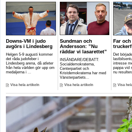
Downs-VM i judo
Sundman och
Far och 
avgörs i Lindesberg
Andersson: ”Nu
truckerf
räddar vi lasarettet”
Helgen 5-9 augusti kommer
Det börjad
det råda judofeber i
lastbilsent
INSÄNDARE/DEBATT:
Lindesberg arena, då atleter
intresse m
Socialdemokraterna,
från hela världen gör upp om
pappa vid s
Centerpartiet och
medaljerna i ...
nu resultera
Kristdemokraterna har med
Vänsterpartiets...
Visa hela artikeln
Visa hela artikeln
Visa hela