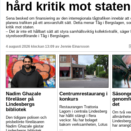
hård kritik mot staten
Sena besked om finansiering av den interregionala tågtrafiken innebär att d
planera trafiken på ett ansvarsfullt sätt. Detta menar Tåg i Bergslagen, so
kritik mot staten.
– Det är inte ett hållbart sätt att styra samhällsviktig kollektivtrafik, säger 
styrelseordförande i Tåg i Bergslagen.
4 augusti 2026 klockan 13:09 av
Jennie Einarsson
Nadim Ghazale
Centrumrestaurang i
Säsonge
föreläser på
konkurs
genomfö
Lindesbergs
det
Restaurangen Trattoria
bibliotek
Lagom i centrala Lindesberg
Om två vec
har hållit stängt i flera
allmänheten
Den tidigare polisen och
veckor. Nu har bolaget
Lindesber
prisbelönte föreläsaren
bakom verksamheten, Lotus
har arrangö
Nadim Ghazale gästar
...
Lindesbergs bibliotek