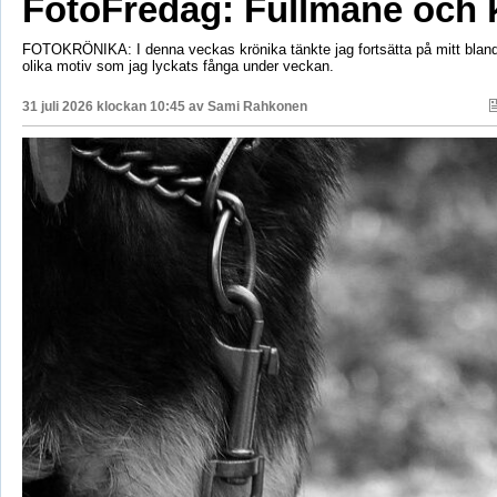
FotoFredag: Fullmåne och 
FOTOKRÖNIKA: I denna veckas krönika tänkte jag fortsätta på mitt bla
olika motiv som jag lyckats fånga under veckan.
31 juli 2026 klockan 10:45 av
Sami Rahkonen