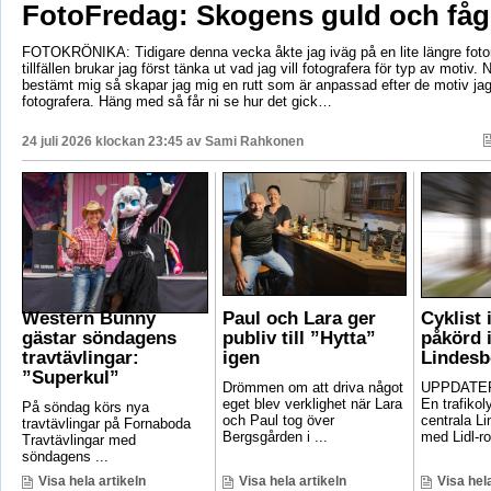
FotoFredag: Skogens guld och fåg
FOTOKRÖNIKA: Tidigare denna vecka åkte jag iväg på en lite längre foto
tillfällen brukar jag först tänka ut vad jag vill fotografera för typ av motiv. 
bestämt mig så skapar jag mig en rutt som är anpassad efter de motiv ja
fotografera. Häng med så får ni se hur det gick…
24 juli 2026 klockan 23:45 av
Sami Rahkonen
Western Bunny
Paul och Lara ger
Cyklist 
gästar söndagens
publiv till ”Hytta”
påkörd i
travtävlingar:
igen
Lindesb
”Superkul”
Drömmen om att driva något
UPPDATER
eget blev verklighet när Lara
En trafikoly
På söndag körs nya
och Paul tog över
centrala Li
travtävlingar på Fornaboda
Bergsgården i ...
med Lidl-ro
Travtävlingar med
söndagens ...
Visa hela artikeln
Visa hela artikeln
Visa hela