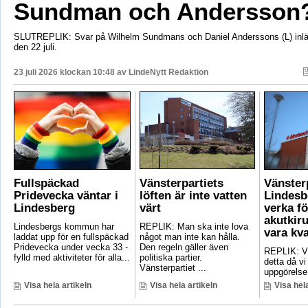
Sundman och Andersson
SLUTREPLIK: Svar på Wilhelm Sundmans och Daniel Anderssons (L) inlä
den 22 juli.
23 juli 2026 klockan 10:48 av
LindeNytt Redaktion
Fullspäckad
Vänsterpartiets
Vänster
Pridevecka väntar i
löften är inte vatten
Lindesb
Lindesberg
värt
verka fö
akutkiru
Lindesbergs kommun har
REPLIK: Man ska inte lova
vara kv
laddat upp för en fullspäckad
något man inte kan hålla.
Pridevecka under vecka 33 -
Den regeln gäller även
REPLIK: Vi 
fylld med aktiviteter för alla...
politiska partier.
detta då vi
Vänsterpartiet ...
uppgörelse
Visa hela artikeln
Visa hela artikeln
Visa hela