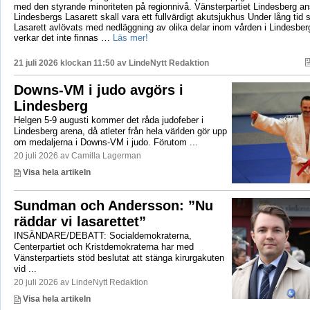
med den styrande minoriteten på regionnivå. Vänsterpartiet Lindesberg an
Lindesbergs Lasarett skall vara ett fullvärdigt akutsjukhus Under lång tid
Lasarett avlövats med nedläggning av olika delar inom vården i Lindesberg
verkar det inte finnas …
Läs mer!
21 juli 2026 klockan 11:50 av
LindeNytt Redaktion
Downs-VM i judo avgörs i
Lindesberg
Helgen 5-9 augusti kommer det råda judofeber i
Lindesberg arena, då atleter från hela världen gör upp
om medaljerna i Downs-VM i judo. Förutom ...
20 juli 2026 av Camilla Lagerman
Visa hela artikeln
Sundman och Andersson: ”Nu
räddar vi lasarettet”
INSÄNDARE/DEBATT: Socialdemokraterna,
Centerpartiet och Kristdemokraterna har med
Vänsterpartiets stöd beslutat att stänga kirurgakuten
vid ...
20 juli 2026 av LindeNytt Redaktion
Visa hela artikeln