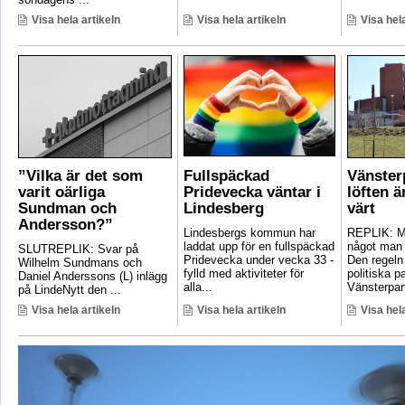
Visa hela artikeln
Visa hela artikeln
Visa hela
”Vilka är det som
Fullspäckad
Vänster
varit oärliga
Pridevecka väntar i
löften ä
Sundman och
Lindesberg
värt
Andersson?”
Lindesbergs kommun har
REPLIK: Ma
laddat upp för en fullspäckad
något man 
SLUTREPLIK: Svar på
Pridevecka under vecka 33 -
Den regeln
Wilhelm Sundmans och
fylld med aktiviteter för
politiska pa
Daniel Anderssons (L) inlägg
alla...
Vänsterpart
på LindeNytt den ...
Visa hela artikeln
Visa hela artikeln
Visa hela