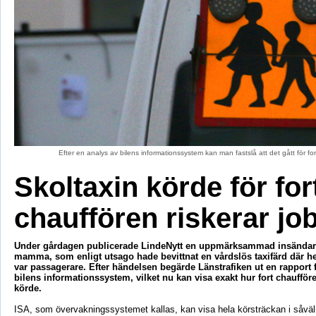
Efter en analys av bilens informationssystem kan man fastslå att det gått för fo
Skoltaxin körde för for
chauffören riskerar jo
Under gårdagen publicerade LindeNytt en uppmärksammad insändare
mamma, som enligt utsago hade bevittnat en vårdslös taxifärd där h
var passagerare. Efter händelsen begärde Länstrafiken ut en rapport 
bilens informationssystem, vilket nu kan visa exakt hur fort chaufför
körde.
ISA, som övervakningssystemet kallas, kan visa hela körsträckan i såväl 