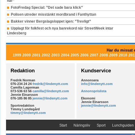
här”
FotoFredag Special: ”Det sade bara klick”
Polisen utreder misstänkt mordbrand i Fanthyttan
Bakker vinner Bergslagsloppet igen: ”Trevligt”
Upplagt för folkfest och nya banrekord när StreetWeek intar
Lindesberg
Har du missat e
1999
2000
2001
2002
2003
2004
2005
2006
2007
2008
2009
2010
201
Redaktion
Kundservice
Fredrik Norman
Annonsera
076-234 24 24
fredrik@lindenytt.com
info@lindenytt.com
Camilla Lagerman
073-536 63 56
camilla@lindenytt.com
Annonsprislista
Jennie Einarsson
076-185 86 85
jennie@lindenytt.com
Ekonomi
Jennie Einarsson
Sportredaktion
jennie@lindenytt.com
Timmy Lundegård
timmy@lindenytt.com
Start
Näringsliv
Sport
Lunchguiden