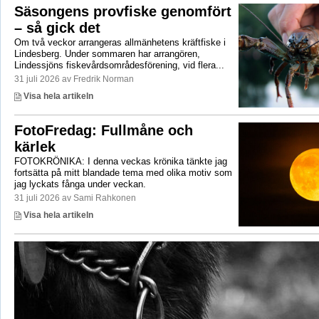
Säsongens provfiske genomfört
– så gick det
Om två veckor arrangeras allmänhetens kräftfiske i
Lindesberg. Under sommaren har arrangören,
Lindessjöns fiskevårdsområdesförening, vid flera...
31 juli 2026 av Fredrik Norman
Visa hela artikeln
FotoFredag: Fullmåne och
kärlek
FOTOKRÖNIKA: I denna veckas krönika tänkte jag
fortsätta på mitt blandade tema med olika motiv som
jag lyckats fånga under veckan.
31 juli 2026 av Sami Rahkonen
Visa hela artikeln