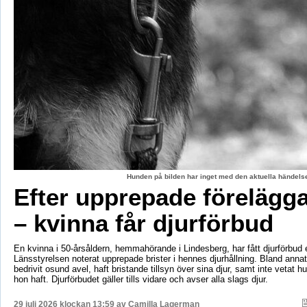
Hunden på bilden har inget med den aktuella händelse
Efter upprepade förelägg
– kvinna får djurförbud
En kvinna i 50-årsåldern, hemmahörande i Lindesberg, har fått djurförbud e
Länsstyrelsen noterat upprepade brister i hennes djurhållning. Bland anna
bedrivit osund avel, haft bristande tillsyn över sina djur, samt inte vetat 
hon haft. Djurförbudet gäller tills vidare och avser alla slags djur.
29 juli 2026 klockan 13:59 av
Camilla Lagerman