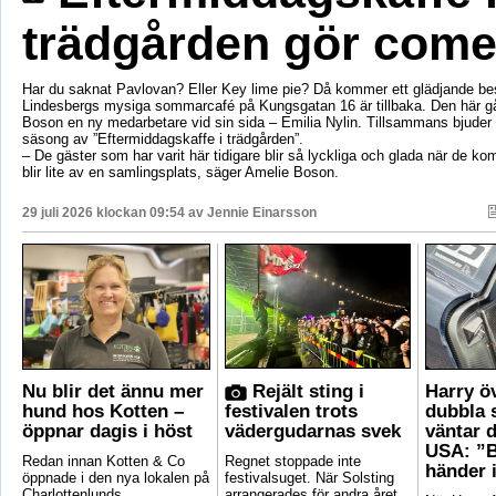
trädgården gör com
Har du saknat Pavlovan? Eller Key lime pie? Då kommer ett glädjande be
Lindesbergs mysiga sommarcafé på Kungsgatan 16 är tillbaka. Den här g
Boson en ny medarbetare vid sin sida – Emilia Nylin. Tillsammans bjuder de
säsong av ”Eftermiddagskaffe i trädgården”.
– De gäster som har varit här tidigare blir så lyckliga och glada när de ko
blir lite av en samlingsplats, säger Amelie Boson.
29 juli 2026 klockan 09:54 av
Jennie Einarsson
Nu blir det ännu mer
Rejält sting i
Harry ö
hund hos Kotten –
festivalen trots
dubbla 
öppnar dagis i höst
vädergudarnas svek
väntar d
USA: ”B
Redan innan Kotten & Co
Regnet stoppade inte
händer 
öppnade i den nya lokalen på
festivalsuget. När Solsting
Charlottenlunds
arrangerades för andra året