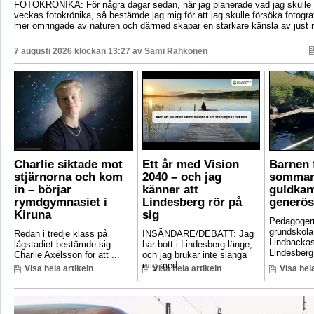
FOTOKRÖNIKA: För några dagar sedan, när jag planerade vad jag skulle s
veckas fotokrönika, så bestämde jag mig för att jag skulle försöka fotogr
mer omringade av naturen och därmed skapar en starkare känsla av just 
7 augusti 2026 klockan 13:27 av
Sami Rahkonen
Charlie siktade mot
Ett år med Vision
Barnen f
stjärnorna och kom
2040 – och jag
sommar
in – börjar
känner att
guldkant
rymdgymnasiet i
Lindesberg rör på
generös
Kiruna
sig
Pedagoger
grundskola
Redan i tredje klass på
INSÄNDARE/DEBATT: Jag
Lindbackas
lågstadiet bestämde sig
har bott i Lindesberg länge,
Lindesberg 
Charlie Axelsson för att ...
och jag brukar inte slänga
mig med ...
Visa hela artikeln
Visa hela artikeln
Visa hela