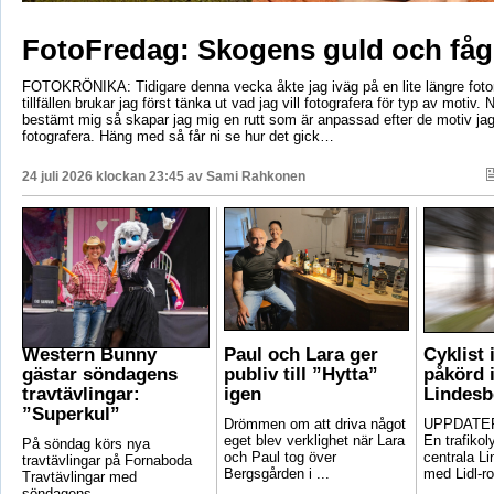
FotoFredag: Skogens guld och fåg
FOTOKRÖNIKA: Tidigare denna vecka åkte jag iväg på en lite längre foto
tillfällen brukar jag först tänka ut vad jag vill fotografera för typ av motiv. 
bestämt mig så skapar jag mig en rutt som är anpassad efter de motiv ja
fotografera. Häng med så får ni se hur det gick…
24 juli 2026 klockan 23:45 av
Sami Rahkonen
Western Bunny
Paul och Lara ger
Cyklist 
gästar söndagens
publiv till ”Hytta”
påkörd i
travtävlingar:
igen
Lindesb
”Superkul”
Drömmen om att driva något
UPPDATER
eget blev verklighet när Lara
En trafikoly
På söndag körs nya
och Paul tog över
centrala Li
travtävlingar på Fornaboda
Bergsgården i ...
med Lidl-ro
Travtävlingar med
söndagens ...