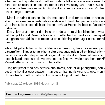
efterhand, och gör det möjligt att som i detta fall kunna analysera exakt h
kört. Den aktuella bilen och chauffören tillhör Vasselhyttans Taxi & Bus
går som underentreprenörer åt Länstrafiken som numera ansvarar för den b
Lindesbergs kommun.
– Man kan aldrig ändra en historia, men man kan däremot göra en analys
skett. Systemet visar både tidsangivelser och hastighet på den gällande
visar inte anledningen till hastigheten, berättar Heino Lindberg på Vasselh
fortsätter:
– Det vi kan utläsa är att det finns en sträcka, som vi har identifierat vara
det har gått för fort. Men både innan och efter har han varit inom hastigh
hastighetsöverträdelsen berodde på en omkörning eller något annat kan vi
utröna.
– När det gäller bilbarnstolar och liknande utrustning har vi vissa krav på v
Länstrafiken. Kravet är att bilarna ska vara utrustade med en bilstol eller 
fler än så ska det stå på beställningen till Länstrafiken. Men det bästa är
egen bilkudde med sig, då vet man att det finns vid varje resa, berättar 
Vasselhyttans Taxi & Buss, och fortsätter:
– Jag har pratat med den berörda chauffören, som är djupt ångerfull, och vi
det är fullkomligt oacceptabelt. Han vet att han nu riskerar sitt jobb, men h
till Länstrafiken att besluta. Vi kan bara beklaga det inträffade.
Publicerad 10 oktober 2019 klockan 14:38
Camilla Lagerman ,
camilla@lindenytt.com