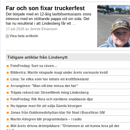
Far och son fixar truckerfest
Det började med en 12-årig lastbilsentusiasts stora
intresse med en stöttande pappa vid sin sida. Det
har nu resulterat i att Lindesberg får ett ...
17 juli 2026 av Jennie Einarsson
Visa hela artikeln
Tidigare artiklar från Lindenytt
FotoFredag: Surt sa räven…
Bildextra: Martin skapade magi under årets varmaste kväll
Lista: Se vilka som har lottats ett kräftfiskeland
Arrangören: ”Man vill inte missa det här”
Trippla rekord när StreetWeek intog Lindesberg
FotoFredag: Rik flora och världens snabbaste djur
Nu öppnar man för att sälja Gamla kirurgen
Jonas från Guldsmedshyttan klar för final i Bussförar-SM
Martin Almgren blir programledare – i radio
Möt årets drivna drömjobbare: ”Drömmen är att kunna leva på det