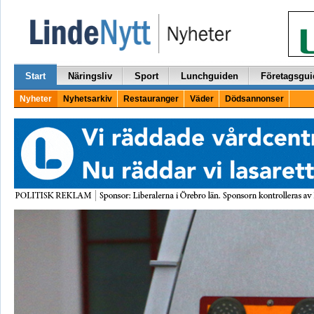
Start
Näringsliv
Sport
Lunchguiden
Företagsgui
Nyheter
Nyhetsarkiv
Restauranger
Väder
Dödsannonser