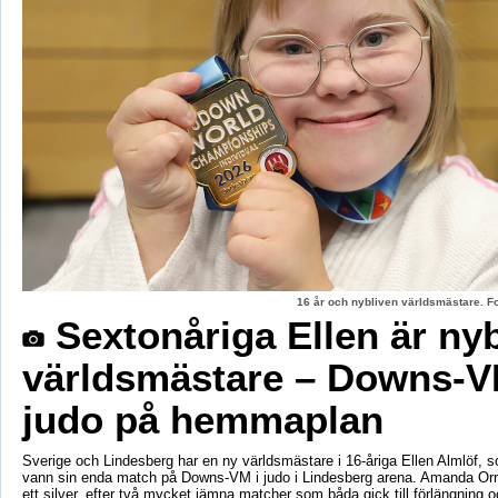
16 år och nybliven världsmästare. F
Sextonåriga Ellen är ny
världsmästare – Downs-V
judo på hemmaplan
Sverige och Lindesberg har en ny världsmästare i 16-åriga Ellen Almlöf, 
vann sin enda match på Downs-VM i judo i Lindesberg arena. Amanda Orr
ett silver, efter två mycket jämna matcher som båda gick till förlängning