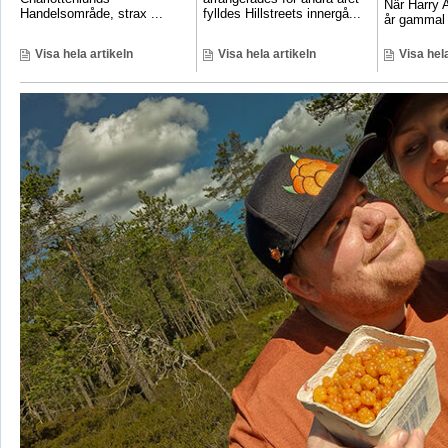
När Harry A
Handelsområde, strax ...
fylldes Hillstreets innergå...
år gammal 
Visa hela artikeln
Visa hela artikeln
Visa hela