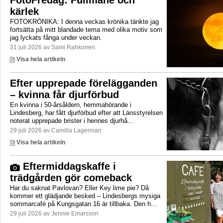
kärlek
FOTOKRÖNIKA: I denna veckas krönika tänkte jag
fortsätta på mitt blandade tema med olika motiv som
jag lyckats fånga under veckan.
31 juli 2026 av Sami Rahkonen
Visa hela artikeln
Efter upprepade förelägganden
– kvinna får djurförbud
En kvinna i 50-årsåldern, hemmahörande i
Lindesberg, har fått djurförbud efter att Länsstyrelsen
noterat upprepade brister i hennes djurhå...
29 juli 2026 av Camilla Lagerman
Visa hela artikeln
Eftermiddagskaffe i
trädgården gör comeback
Har du saknat Pavlovan? Eller Key lime pie? Då
kommer ett glädjande besked – Lindesbergs mysiga
sommarcafé på Kungsgatan 16 är tillbaka. Den h...
29 juli 2026 av Jennie Einarsson