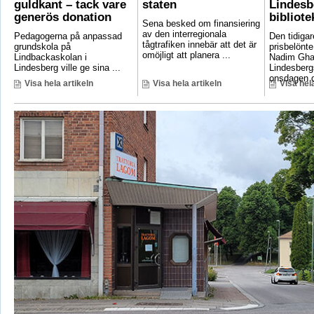
guldkant – tack vare
staten
Lindesb
generös donation
bibliote
Sena besked om finansiering
av den interregionala
Pedagogerna på anpassad
Den tidigar
tågtrafiken innebär att det är
grundskola på
prisbelönte
omöjligt att planera ...
Lindbackaskolan i
Nadim Gha
Lindesberg ville ge sina ...
Lindesbergs
onsdagen d
Visa hela artikeln
Visa hela artikeln
Visa hela