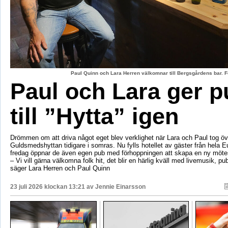
Paul Quinn och Lara Herren välkomnar till Bergsgårdens bar. F
Paul och Lara ger p
till ”Hytta” igen
Drömmen om att driva något eget blev verklighet när Lara och Paul tog öv
Guldsmedshyttan tidigare i somras. Nu fylls hotellet av gäster från hela 
fredag öppnar de även egen pub med förhoppningen att skapa en ny mötes
– Vi vill gärna välkomna folk hit, det blir en härlig kväll med livemusik, p
säger Lara Herren och Paul Quinn
23 juli 2026 klockan 13:21 av
Jennie Einarsson