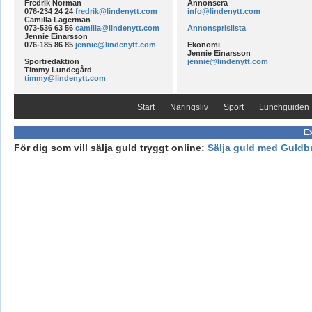
Fredrik Norman
Annonsera
076-234 24 24
fredrik@lindenytt.com
info@lindenytt.com
Camilla Lagerman
073-536 63 56
camilla@lindenytt.com
Annonsprislista
Jennie Einarsson
076-185 86 85
jennie@lindenytt.com
Ekonomi
Jennie Einarsson
Sportredaktion
jennie@lindenytt.com
Timmy Lundegård
timmy@lindenytt.com
Start
Näringsliv
Sport
Lunchguiden
Ex
För dig som vill sälja guld tryggt online:
Sälja guld med Guldb