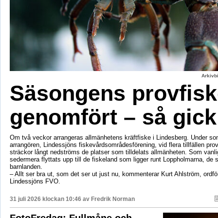
Arkivbi
Säsongens provfisk
genomfört – så gick
Om två veckor arrangeras allmänhetens kräftfiske i Lindesberg. Under s
arrangören, Lindessjöns fiskevårdsområdesförening, vid flera tillfällen prov
sträckor långt nedströms de platser som tilldelats allmänheten. Som vanli
sedermera flyttats upp till de fiskeland som ligger runt Loppholmarna, de 
barnlanden.
– Allt ser bra ut, som det ser ut just nu, kommenterar Kurt Ahlström, ordfö
Lindessjöns FVO.
31 juli 2026 klockan 10:46 av
Fredrik Norman
FotoFredag: Fullmåne och