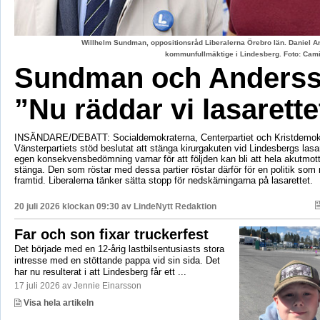
Willhelm Sundman, oppositionsråd Liberalerna Örebro län. Daniel An
kommunfullmäktige i Lindesberg. Foto: Cami
Sundman och Anderss
”Nu räddar vi lasarette
INSÄNDARE/DEBATT: Socialdemokraterna, Centerpartiet och Kristdemok
Vänsterpartiets stöd beslutat att stänga kirurgakuten vid Lindesbergs lasa
egen konsekvensbedömning varnar för att följden kan bli att hela akutmo
stänga. Den som röstar med dessa partier röstar därför för en politik som r
framtid. Liberalerna tänker sätta stopp för nedskärningarna på lasarettet.
20 juli 2026 klockan 09:30 av
LindeNytt Redaktion
Far och son fixar truckerfest
Det började med en 12-årig lastbilsentusiasts stora
intresse med en stöttande pappa vid sin sida. Det
har nu resulterat i att Lindesberg får ett ...
17 juli 2026 av Jennie Einarsson
Visa hela artikeln