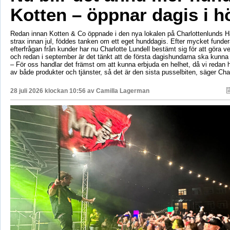
Kotten – öppnar dagis i h
Redan innan Kotten & Co öppnade i den nya lokalen på Charlottenlunds 
strax innan jul, föddes tanken om ett eget hunddagis. Efter mycket fund
efterfrågan från kunder har nu Charlotte Lundell bestämt sig för att göra ve
och redan i september är det tänkt att de första dagishundarna ska kunna
– För oss handlar det främst om att kunna erbjuda en helhet, då vi redan h
av både produkter och tjänster, så det är den sista pusselbiten, säger Char
28 juli 2026 klockan 10:56 av
Camilla Lagerman