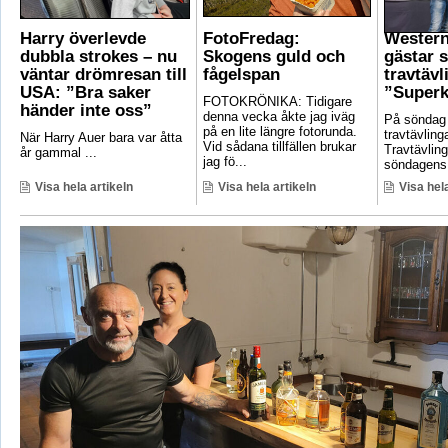
Harry överlevde
FotoFredag:
Wester
dubbla strokes – nu
Skogens guld och
gästar 
väntar drömresan till
fågelspan
travtävl
USA: ”Bra saker
”Superk
FOTOKRÖNIKA: Tidigare
händer inte oss”
denna vecka åkte jag iväg
På söndag
på en lite längre fotorunda.
travtävlin
När Harry Auer bara var åtta
Vid sådana tillfällen brukar
Travtävlin
år gammal ...
jag fö...
söndagens 
Visa hela artikeln
Visa hela artikeln
Visa hela