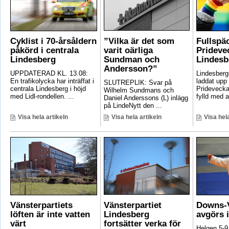
Cyklist i 70-årsåldern
”Vilka är det som
Fullspä
påkörd i centrala
varit oärliga
Pridevec
Lindesberg
Sundman och
Lindesb
Andersson?”
UPPDATERAD KL. 13.08:
Lindesber
En trafikolycka har inträffat i
laddat upp 
SLUTREPLIK: Svar på
centrala Lindesberg i höjd
Pridevecka
Wilhelm Sundmans och
med Lidl-rondellen. ...
fylld med ak
Daniel Anderssons (L) inlägg
på LindeNytt den ...
Visa hela artikeln
Visa hela artikeln
Visa hela
Vänsterpartiets
Vänsterpartiet
Downs-V
löften är inte vatten
Lindesberg
avgörs 
värt
fortsätter verka för
Helgen 5-9