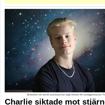
Drömmen om att bli astronaut har tagit honom till rymdgymnasiet. 
Charlie siktade mot stjär