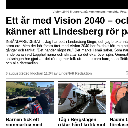
Vision 2040 illustrerat på kommunens hemsida. Fot
Ett år med Vision 2040 – oc
känner att Lindesberg rör p
INSÄNDARE/DEBATT: Jag har bott i Lindesberg länge, och jag brukar int
stora ord. Men det här första året med Vision 2040 har faktiskt fått mig at
gånger och tänka: “Det händer något nu.” Det märks i små saker. Som när
hinderbanan vid Loppholmarna och skrattar så det ekar över sjön. Genera
satsningen har gjort att det rör sig mer folk ute – inte bara barn, utan föräld
och alla däremellan.
6 augusti 2026 klockan 11:04 av
LindeNytt Redaktion
Barnen fick ett
Tåg i Bergslagen
Nadim 
sommarlov med
riktar hård kritik mot
föreläse