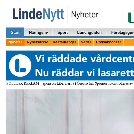
Start
Näringsliv
Sport
Lunchguiden
Företagsgui
Nyheter
Nyhetsarkiv
Restauranger
Väder
Dödsannonser