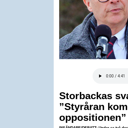
Storbackas sva
”Styråran kom
oppositionen”
INSÄNDARE/DEBATT: Under ca två decenn