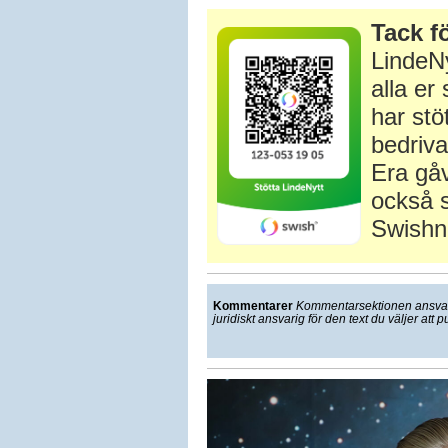
Tack fö
LindeNy
alla e
har stö
bedriva
Era gåv
också s
Swishn
Kommentarer
Kommentarsektionen ansvarar
juridiskt ansvarig för den text du väljer att p