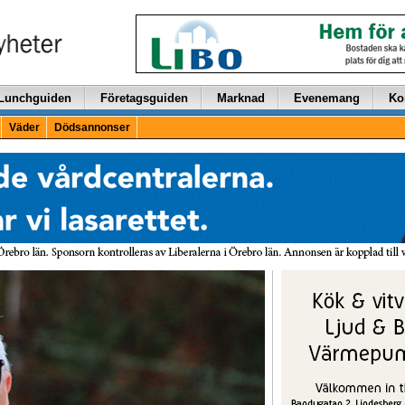
Lunchguiden
Företagsguiden
Marknad
Evenemang
Ko
Väder
Dödsannonser