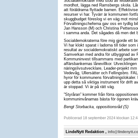
Socialdemokrater med stöd av Moderatern
mordhot, lägga ned Ramsbergs skola. Lån
att föräldrarna flyttade barnen. Effektivis
resurser vi har. Tyvärr är kommunen fortfa
skuggbudget föreslog vi en väg mot minsk
Förvaltningscheferna gav oss en tydlig bi
Jan Hansson (M) och Christina Pettersson
i samma anda. Det sågades då men det be
Socialdemokraterna före mig gjorde ett br
Vi har klokt sparat i ladorna till tider s
resultat av socialdemokratiskt arbete som 
Samverkan med andra för utbyggnad av RV 
Kommuninvest tillsammans med partikamrat
affärsbankernas lånevillkor. Utvecklingen
näringslivsutvecklare, Leader-projekt mm 
Vedevåg, Ullersätter och Fellingsbro. FALA
hyror för kommunens förvaltningslokaler. D
upp detta så viktiga instrument för drift a
är stoppad. Vi är på rätt väg.
”Styråran” kommer från förra oppositionen
kommuninvånarnas bästa för ögonen krävs
Bengt Storbacka, oppositionsråd (S)
Publicerad 18 september 2024 klockan 12:4
LindeNytt Redaktion ,
info@lindenytt.c