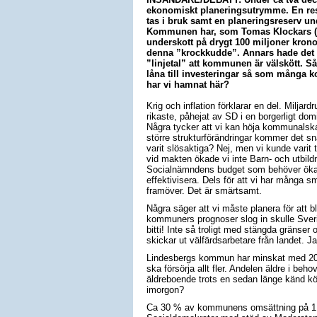
ekonomiskt planeringsutrymme. En res
tas i bruk samt en planeringsreserv u
Kommunen har, som Tomas Klockars (M) 
underskott på drygt 100 miljoner kronor
denna ”krockkudde”. Annars hade det var
”linjetal” att kommunen är välskött. S
låna till investeringar så som många 
har vi hamnat här?
Krig och inflation förklarar en del. Miljardr
rikaste, påhejat av SD i en borgerligt dom
Några tycker att vi kan höja kommunalskatt
större strukturförändringar kommer det sn
varit slösaktiga? Nej, men vi kunde varit t
vid makten ökade vi inte Barn- och utbil
Socialnämndens budget som behöver öka
effektivisera. Dels för att vi har många s
framöver. Det är smärtsamt.
Några säger att vi måste planera för att bl
kommuners prognoser slog in skulle Sveri
bitti! Inte så troligt med stängda gränser
skickar ut välfärdsarbetare från landet. J
Lindesbergs kommun har minskat med 2000 
ska försörja allt fler. Andelen äldre i beh
äldreboende trots en sedan länge känd kö. 
imorgon?
Ca 30 % av kommunens omsättning på 1.6 mi