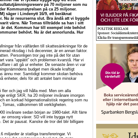
ultatutjämningsreserv på 70 miljoner som nu
nder Kommunstyrelsen på ca 25 miljoner.
säger i Lindenytt 16/9, ett beräknat
. Nu är resurserna slut. Bra ändå att vi byggde
it värre. När Tomas tillträdde sa han i sitt
å är det. Kommun har till exempel inte behövt
kommuner behövt. Nu är det annorlunda. Hur
ullningar från välfärden till skattesänkningar för de
inerad riksdag i två decennier, är en annan faktor.
en. Personligen tror jag inte på det för utan
art vara ”uppätit” och problemen kvarstå. Har vi
uffare i att gå ur enheter. De senaste åren vi var
dningsnämndens budget men ökade kraftigt
s ännu mer. Samtidigt kommer skolan behöva
må enheter, dels för att antalet barn minskar
i fler och jag vill hålla med. Men om alla
ge enligt SKR, ha 20 miljoner invånare imorgon
 och en korkad högernationalistisk regering som nu
a, Tomas, välkommen till verkligheten.
invånare sedan början av 1980-talet. Allt färre
ov av omsorg växer. SD vill inte bygga nytt
Det är pausat. Kanske de tror det blir billigare
ljarder är statliga transfereringar. Vi