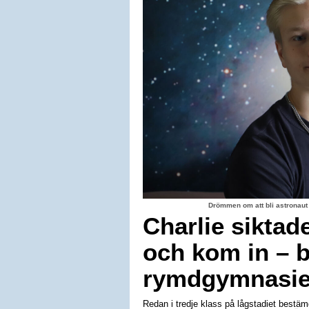
Drömmen om att bli astronaut
Charlie siktad
och kom in – b
rymdgymnasiet
Redan i tredje klass på lågstadiet bestäm