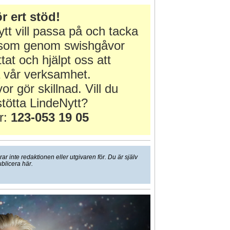
r ert stöd!
tt vill passa på och tacka
r som genom swishgåvor
ttat och hjälpt oss att
 vår verksamhet.
or gör skillnad. Vill du
tötta LindeNytt?
r:
123-053 19 05
 inte redaktionen eller utgivaren för. Du är själv
ublicera här.