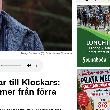
Bengt Storbacka (S). Foto: Jennie Einarsson
r till Klockars:
mer från förra
ier har vi lyckats bygga upp ett visst