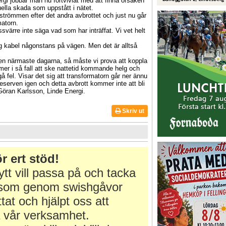
gi jobbar man nu förtvivlat med att finna orsaken
tuella skada som uppstått i nätet.
strömmen efter det andra avbrottet och just nu går
matorn.
ssvärre inte säga vad som har inträffat. Vi vet helt
ig kabel någonstans på vägen. Men det är alltså
 den närmaste dagarna, så måste vi prova att koppla
er i så fall att ske nattetid kommande helg och
 gå fel. Visar det sig att transformatorn går ner ännu
serven igen och detta avbrott kommer inte att bli
 Göran Karlsson, Linde Energi.
Skriv ut
r ert stöd!
tt vill passa på och tacka
r som genom swishgåvor
ttat och hjälpt oss att
 vår verksamhet.