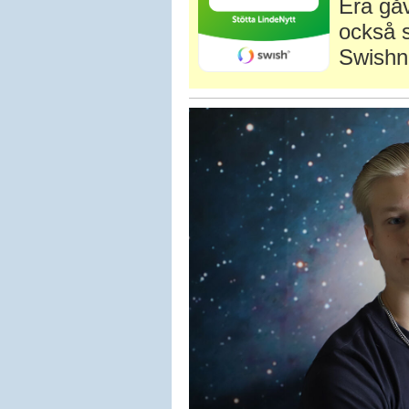
Era gåv
också s
Swishn