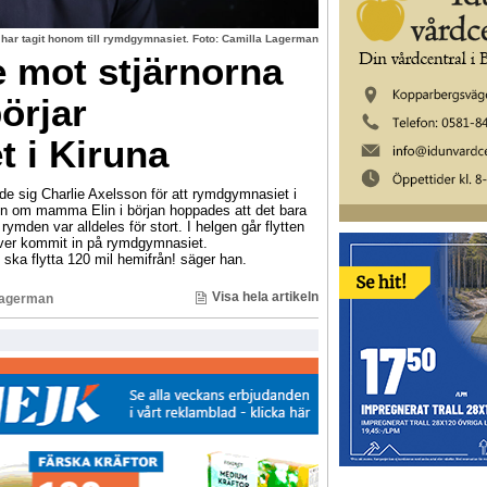
 har tagit honom till rymdgymnasiet. Foto: Camilla Lagerman
e mot stjärnorna
örjar
 i Kiruna
de sig Charlie Axelsson för att rymdgymnasiet i
en om mamma Elin i början hoppades att det bara
 rymden var alldeles för stort. I helgen går flytten
lever kommit in på rymdgymnasiet.
jag ska flytta 120 mil hemifrån! säger han.
Visa hela artikeln
Lagerman