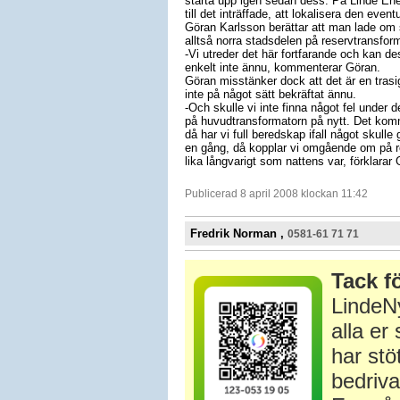
starta upp igen sedan dess. På Linde Ener
till det inträffade, att lokalisera den even
Göran Karlsson berättar att man lade om 
alltså norra stadsdelen på reservtransfor
-Vi utreder det här fortfarande och kan de
enkelt inte ännu, kommenterar Göran.
Göran misstänker dock att det är en tras
inte på något sätt bekräftat ännu.
-Och skulle vi inte finna något fel under
på huvudtransformatorn på nytt. Det komm
då har vi full beredskap ifall något skulle
en gång, då kopplar vi omgående om på re
lika långvarigt som nattens var, förklarar
Publicerad 8 april 2008 klockan 11:42
Fredrik Norman ,
0581-61 71 71
Tack fö
LindeNy
alla e
har stö
bedriva