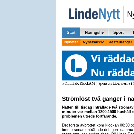
Start
Näringsliv
Sport
Nyheter
Nyhetsarkiv
Restauranger
Strömlöst två gånger i na
Natten till tisdag inträffade två ströma
minuter var mellan 1200-1500 hushåll 
problemen utreds fortfarande.
Det första avbrottet kom klockan 00:30 o
timme senare inträffade det igen: samma h