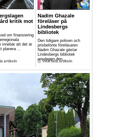
Bergslagen
Nadim Ghazale
hård kritik mot
föreläser på
Lindesbergs
bibliotek
ed om finansiering
erregionala
Den tidigare polisen och
n innebär att det är
prisbelönte föreläsaren
t planera ...
Nadim Ghazale gästar
Lindesbergs bibliotek
onsdagen den ...
la artikeln
Visa hela artikeln