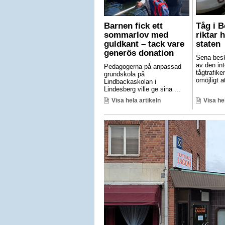
Barnen fick ett
Tåg i 
sommarlov med
riktar 
guldkant – tack vare
staten
generös donation
Sena besk
av den int
Pedagogerna på anpassad
tågtrafike
grundskola på
omöjligt at
Lindbackaskolan i
Lindesberg ville ge sina ...
Visa hela artikeln
Visa he