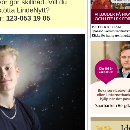
or gör skillnad. Vill du
tötta LindeNytt?
r:
123-053 19 05