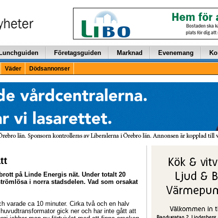
Lunchguiden
Företagsguiden
Marknad
Evenemang
Ko
Väder
Dödsannonser
tt
vbrott på Linde Energis nät. Under totalt 20
strömlösa i norra stadsdelen. Vad som orsakat
ch varade ca 10 minuter. Cirka två och en halv
uvudtransformator gick ner och har inte gått att