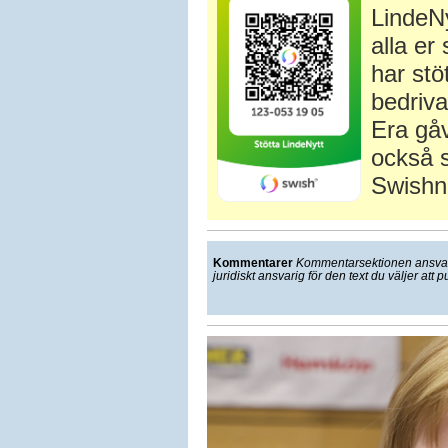
LindeNy
alla e
har stö
bedriva
Era gåv
också s
Swishn
Kommentarer
Kommentarsektionen ansvarar
juridiskt ansvarig för den text du väljer att p