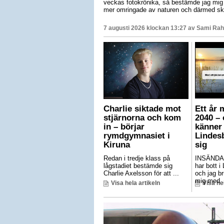
veckas fotokrönika, så bestämde jag mig f
mer omringade av naturen och därmed ska
7 augusti 2026 klockan 13:27 av
Sami Rah
Charlie siktade mot
Ett år 
stjärnorna och kom
2040 – 
in – börjar
känner 
rymdgymnasiet i
Lindes
Kiruna
sig
Redan i tredje klass på
INSÄNDA
lågstadiet bestämde sig
har bott i
Charlie Axelsson för att ...
och jag br
mig med .
Visa hela artikeln
Visa he