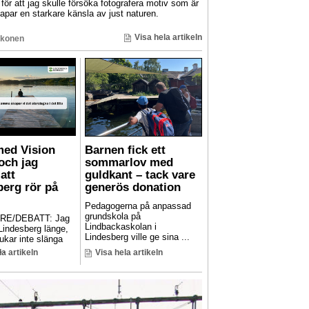
ör att jag skulle försöka fotografera motiv som är
par en starkare känsla av just naturen.
Visa hela artikeln
konen
med Vision
Barnen fick ett
och jag
sommarlov med
att
guldkant – tack vare
berg rör på
generös donation
Pedagogerna på anpassad
grundskola på
RE/DEBATT: Jag
Lindbackaskolan i
 Lindesberg länge,
Lindesberg ville ge sina ...
ukar inte slänga
..
la artikeln
Visa hela artikeln