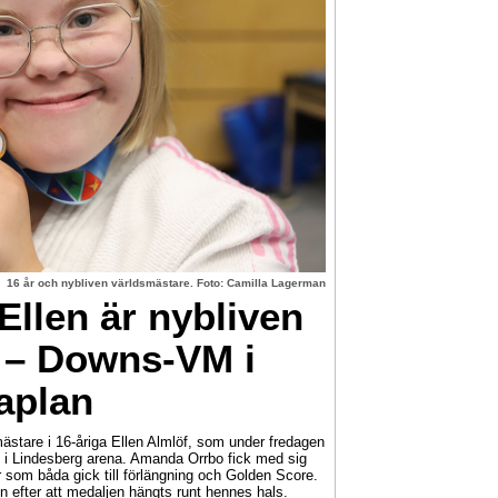
16 år och nybliven världsmästare. Foto: Camilla Lagerman
llen är nybliven
 – Downs-VM i
aplan
ästare i 16-åriga Ellen Almlöf, som under fredagen
i Lindesberg arena. Amanda Orrbo fick med sig
r som båda gick till förlängning och Golden Score.
n efter att medaljen hängts runt hennes hals.