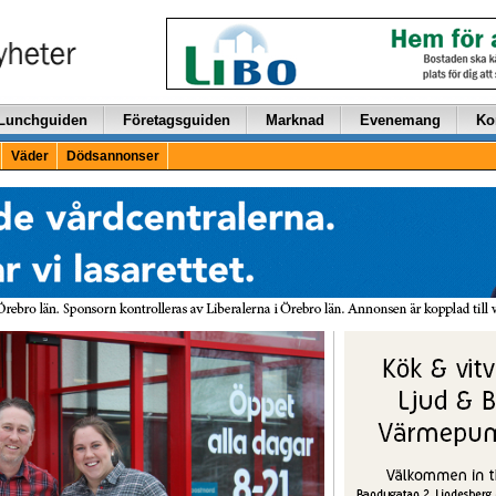
Lunchguiden
Företagsguiden
Marknad
Evenemang
Ko
Väder
Dödsannonser