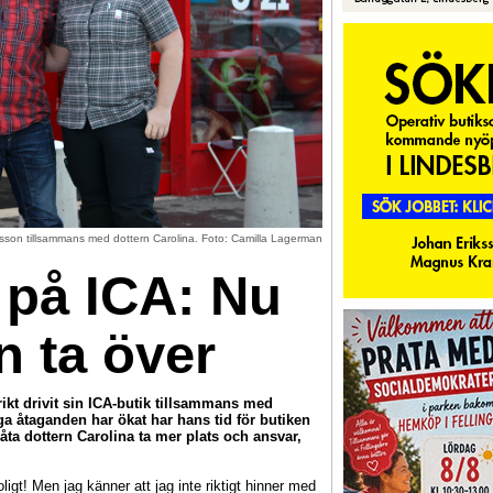
iksson tillsammans med dottern Carolina. Foto: Camilla Lagerman
 på ICA: Nu
n ta över
ikt drivit sin ICA-butik tillsammans med
iga åtaganden har ökat har hans tid för butiken
låta dottern Carolina ta mer plats och ansvar,
ligt! Men jag känner att jag inte riktigt hinner med