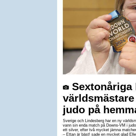
Sextonåriga E
världsmästare
judo på hemm
Sverige och Lindesberg har en ny världsm
vann sin enda match på Downs-VM i judo 
ett silver, efter två mycket jämna matche
– Ettan är bäst! sade en mycket glad Elle