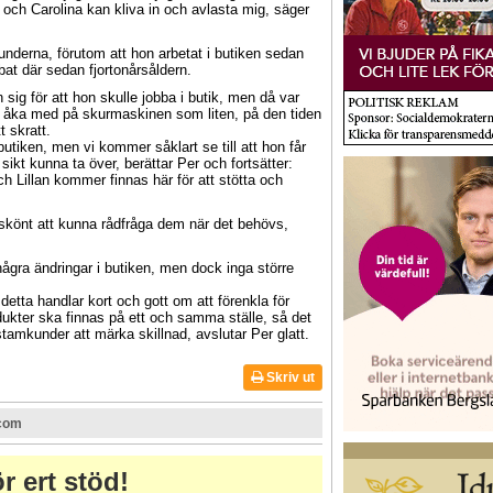
lan och Carolina kan kliva in och avlasta mig, säger
kunderna, förutom att hon arbetat i butiken sedan
bat där sedan fjortonårsåldern.
sig för att hon skulle jobba i butik, men då var
 åka med på skurmaskinen som liten, på den tiden
t skratt.
butiken, men vi kommer såklart se till att hon får
sikt kunna ta över, berättar Per och fortsätter:
ch Lillan kommer finnas här för att stötta och
t skönt att kunna rådfråga dem när det behövs,
ra ändringar i butiken, men dock inga större
detta handlar kort och gott om att förenkla för
odukter ska finnas på ett och samma ställe, så det
stamkunder att märka skillnad, avslutar Per glatt.
Skriv ut
.com
r ert stöd!