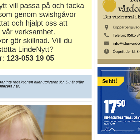
tt vill passa på och tacka
r som genom swishgåvor
ttat och hjälpt oss att
 vår verksamhet.
or gör skillnad. Vill du
tötta LindeNytt?
r:
123-053 19 05
 inte redaktionen eller utgivaren för. Du är själv
ublicera här.