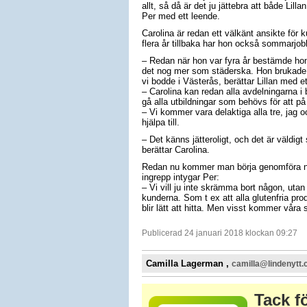
allt, så då är det ju jättebra att både Lil
Per med ett leende.
Carolina är redan ett välkänt ansikte för 
flera år tillbaka har hon också sommarjob
– Redan när hon var fyra år bestämde hon 
det nog mer som städerska. Hon brukade
vi bodde i Västerås, berättar Lillan med et
– Carolina kan redan alla avdelningarna i 
gå alla utbildningar som behövs för att på 
– Vi kommer vara delaktiga alla tre, jag o
hjälpa till.
– Det känns jätteroligt, och det är väldig
berättar Carolina.
Redan nu kommer man börja genomföra någ
ingrepp intygar Per:
– Vi vill ju inte skrämma bort någon, utan 
kunderna. Som t ex att alla glutenfria pr
blir lätt att hitta. Men visst kommer våra 
Publicerad 24 januari 2018 klockan 09:27
Camilla Lagerman ,
camilla@lindenytt
Tack fö