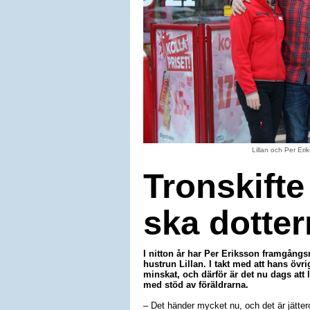
Lillan och Per Er
Tronskifte
ska dotter
I nitton år har Per Eriksson framgångsr
hustrun Lillan. I takt med att hans övr
minskat, och därför är det nu dags att 
med stöd av föräldrarna.
– Det händer mycket nu, och det är jättero