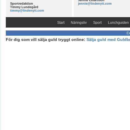
Sportredaktion
jennie@lindenytt.com
Timmy Lundegård
timmy@lindenytt.com
Start
Näringsliv
Sport
Lunchguiden
Ex
För dig som vill sälja guld tryggt online:
Sälja guld med Guldb