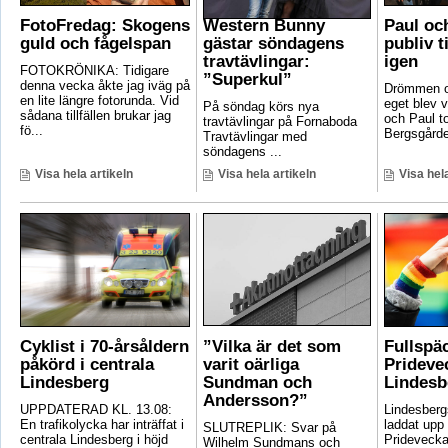
FotoFredag: Skogens
Western Bunny
Paul oc
guld och fågelspan
gästar söndagens
publiv t
travtävlingar:
igen
FOTOKRÖNIKA: Tidigare
”Superkul”
denna vecka åkte jag iväg på
Drömmen om
en lite längre fotorunda. Vid
eget blev v
På söndag körs nya
sådana tillfällen brukar jag
och Paul t
travtävlingar på Fornaboda
fö...
Bergsgården
Travtävlingar med
söndagens ...
Visa hela artikeln
Visa hela artikeln
Visa hela
Cyklist i 70-årsåldern
”Vilka är det som
Fullspä
påkörd i centrala
varit oärliga
Pridevec
Lindesberg
Sundman och
Lindesb
Andersson?”
UPPDATERAD KL. 13.08:
Lindesber
En trafikolycka har inträffat i
laddat upp 
SLUTREPLIK: Svar på
centrala Lindesberg i höjd
Pridevecka
Wilhelm Sundmans och