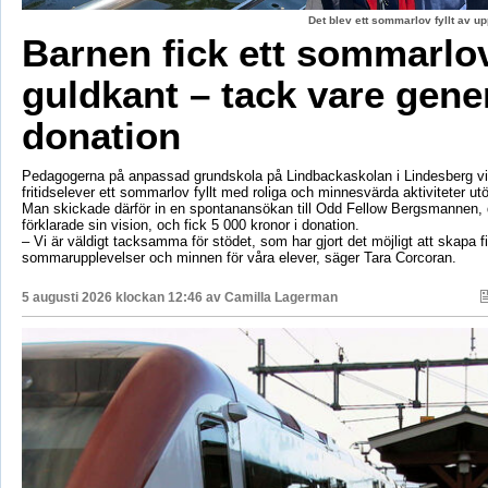
Det blev ett sommarlov fyllt av up
Barnen fick ett sommarl
guldkant – tack vare gene
donation
Pedagogerna på anpassad grundskola på Lindbackaskolan i Lindesberg vil
fritidselever ett sommarlov fyllt med roliga och minnesvärda aktiviteter utö
Man skickade därför in en spontanansökan till Odd Fellow Bergsmannen,
förklarade sin vision, och fick 5 000 kronor i donation.
– Vi är väldigt tacksamma för stödet, som har gjort det möjligt att skapa f
sommarupplevelser och minnen för våra elever, säger Tara Corcoran.
5 augusti 2026 klockan 12:46 av
Camilla Lagerman