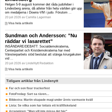
Helgen 5-9 augusti kommer det råda judofeber i
Lindesberg arena, då atleter från hela världen gör upp
om medaljerna i Downs-VM i judo. Förutom ...
20 juli 2026 av Camilla Lagerman
Visa hela artikeln
Sundman och Andersson: ”Nu
räddar vi lasarettet”
INSÄNDARE/DEBATT: Socialdemokraterna,
Centerpartiet och Kristdemokraterna har med
Vänsterpartiets stöd beslutat att stänga kirurgakuten
vid ...
20 juli 2026 av LindeNytt Redaktion
Visa hela artikeln
Tidigare artiklar från Lindenytt
Far och son fixar truckerfest
FotoFredag: Surt sa räven…
Bildextra: Martin skapade magi under årets varmaste kväll
Lista: Se vilka som har lottats ett kräftfiskeland
Arrangören: ”Man vill inte missa det här”