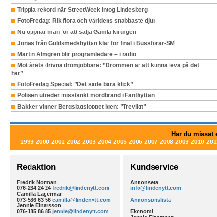
Trippla rekord när StreetWeek intog Lindesberg
FotoFredag: Rik flora och världens snabbaste djur
Nu öppnar man för att sälja Gamla kirurgen
Jonas från Guldsmedshyttan klar för final i Bussförar-SM
Martin Almgren blir programledare – i radio
Möt årets drivna drömjobbare: ”Drömmen är att kunna leva på det
här”
FotoFredag Special: ”Det sade bara klick”
Polisen utreder misstänkt mordbrand i Fanthyttan
Bakker vinner Bergslagsloppet igen: ”Trevligt”
Har du missat e
1999
2000
2001
2002
2003
2004
2005
2006
2007
2008
2009
2010
201
Redaktion
Kundservice
Fredrik Norman
Annonsera
076-234 24 24
fredrik@lindenytt.com
info@lindenytt.com
Camilla Lagerman
073-536 63 56
camilla@lindenytt.com
Annonsprislista
Jennie Einarsson
076-185 86 85
jennie@lindenytt.com
Ekonomi
Jennie Einarsson