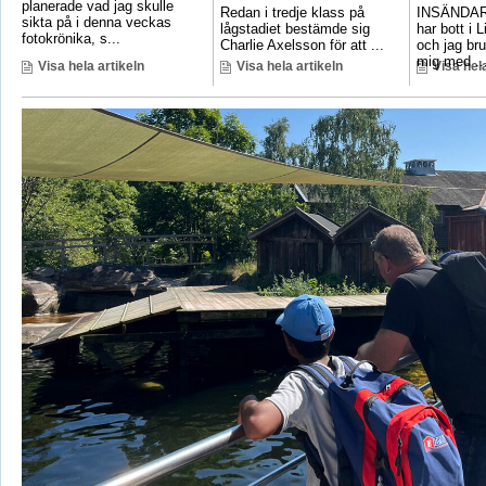
planerade vad jag skulle
Redan i tredje klass på
INSÄNDAR
sikta på i denna veckas
lågstadiet bestämde sig
har bott i 
fotokrönika, s...
Charlie Axelsson för att ...
och jag bru
mig med ..
Visa hela artikeln
Visa hela artikeln
Visa hela