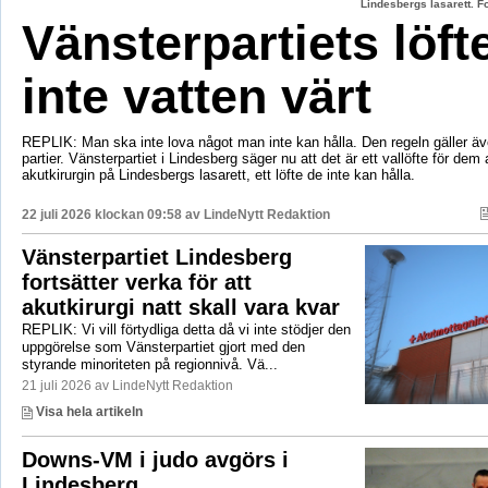
Lindesbergs lasarett. F
Vänsterpartiets löft
inte vatten värt
REPLIK: Man ska inte lova något man inte kan hålla. Den regeln gäller äve
partier. Vänsterpartiet i Lindesberg säger nu att det är ett vallöfte för dem 
akutkirurgin på Lindesbergs lasarett, ett löfte de inte kan hålla.
22 juli 2026 klockan 09:58 av
LindeNytt Redaktion
Vänsterpartiet Lindesberg
fortsätter verka för att
akutkirurgi natt skall vara kvar
REPLIK: Vi vill förtydliga detta då vi inte stödjer den
uppgörelse som Vänsterpartiet gjort med den
styrande minoriteten på regionnivå. Vä...
21 juli 2026 av LindeNytt Redaktion
Visa hela artikeln
Downs-VM i judo avgörs i
Lindesberg