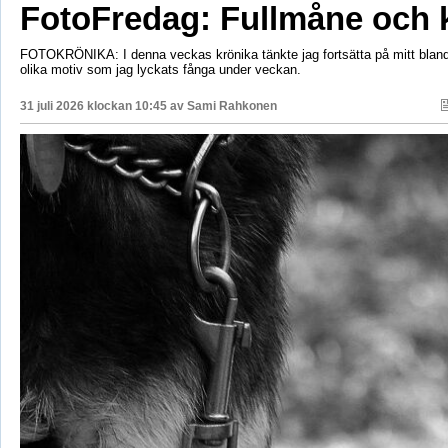
FotoFredag: Fullmåne och 
FOTOKRÖNIKA: I denna veckas krönika tänkte jag fortsätta på mitt bla
olika motiv som jag lyckats fånga under veckan.
31 juli 2026 klockan 10:45 av
Sami Rahkonen