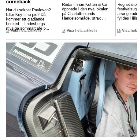
comeback
Redan innan Kotten & Co
Regnet sto
öppnade i den nya lokalen
festivalsug
Har du saknat Pavlovan?
på Charlottenlunds
arrangerade
Eller Key lime pie? Då
Handelsområde, strax ...
fylldes Hill
kommer ett glädjande
besked – Lindesbergs
mysiga sommarcafé p...
Visa hela artikeln
Visa hela artikeln
Visa hela