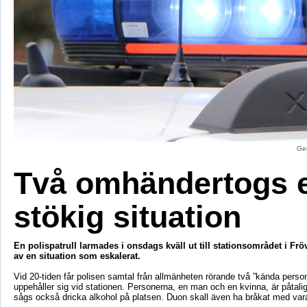
Gen
Två omhändertogs e
stökig situation
En polispatrull larmades i onsdags kväll ut till stationsområdet i Fr
av en situation som eskalerat.
Vid 20-tiden får polisen samtal från allmänheten rörande två ”kända perso
uppehåller sig vid stationen. Personerna, en man och en kvinna, är påtali
sågs också dricka alkohol på platsen. Duon skall även ha bråkat med var