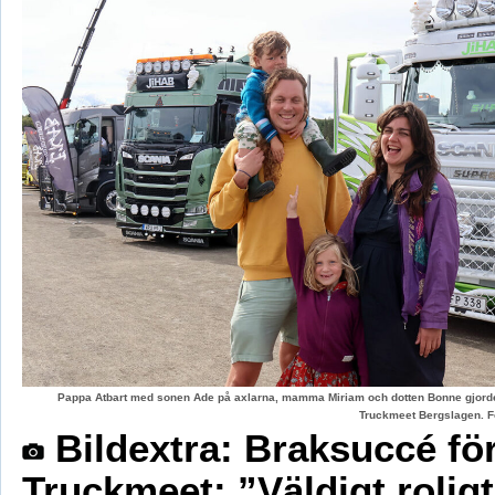
Pappa Atbart med sonen Ade på axlarna, mamma Miriam och dotten Bonne gjord
Truckmeet Bergslagen. F
Bildextra: Braksuccé fö
Truckmeet: ”Väldigt rolig