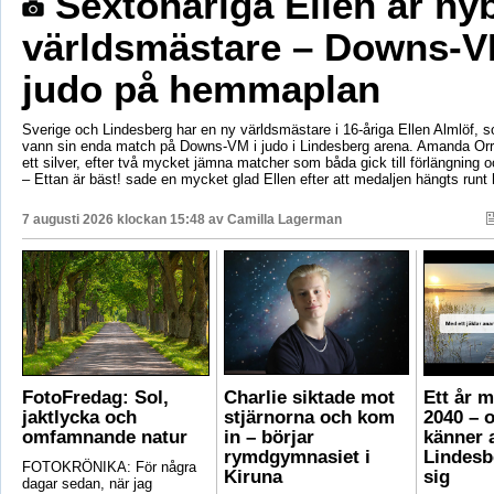
Sextonåriga Ellen är ny
världsmästare – Downs-V
judo på hemmaplan
Sverige och Lindesberg har en ny världsmästare i 16-åriga Ellen Almlöf, 
vann sin enda match på Downs-VM i judo i Lindesberg arena. Amanda Orr
ett silver, efter två mycket jämna matcher som båda gick till förlängning
– Ettan är bäst! sade en mycket glad Ellen efter att medaljen hängts runt
7 augusti 2026 klockan 15:48 av
Camilla Lagerman
FotoFredag: Sol,
Charlie siktade mot
Ett år 
jaktlycka och
stjärnorna och kom
2040 – 
omfamnande natur
in – börjar
känner a
rymdgymnasiet i
Lindesb
FOTOKRÖNIKA: För några
Kiruna
sig
dagar sedan, när jag