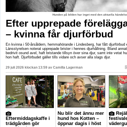
Hunden på bilden har inget med den aktuella händelse
Efter upprepade förelägg
– kvinna får djurförbud
En kvinna i 50-årsåldern, hemmahörande i Lindesberg, har fått djurförbud e
Länsstyrelsen noterat upprepade brister i hennes djurhållning. Bland anna
bedrivit osund avel, haft bristande tillsyn över sina djur, samt inte vetat 
hon haft. Djurförbudet gäller tills vidare och avser alla slags djur.
29 juli 2026 klockan 13:59 av
Camilla Lagerman
Nu blir det ännu mer
Rejäl
Eftermiddagskaffe i
hund hos Kotten –
festival
trädgården gör
öppnar dagis i höst
vädergu