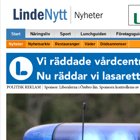
Start
Näringsliv
Sport
Lunchguiden
Företagsgui
Nyheter
Nyhetsarkiv
Restauranger
Väder
Dödsannonser