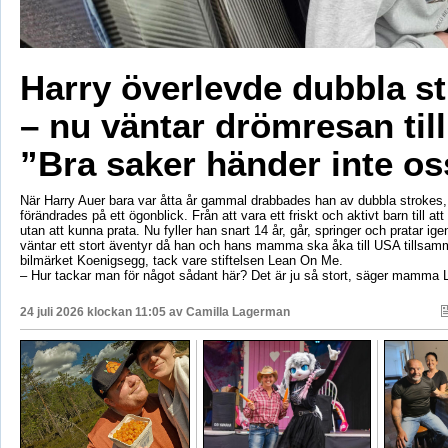
Harry överlevde dubbla s
– nu väntar drömresan til
”Bra saker händer inte os
När Harry Auer bara var åtta år gammal drabbades han av dubbla strokes, 
förändrades på ett ögonblick. Från att vara ett friskt och aktivt barn till att si
utan att kunna prata. Nu fyller han snart 14 år, går, springer och pratar ige
väntar ett stort äventyr då han och hans mamma ska åka till USA tillsa
bilmärket Koenigsegg, tack vare stiftelsen Lean On Me.
– Hur tackar man för något sådant här? Det är ju så stort, säger mamma 
24 juli 2026 klockan 11:05 av
Camilla Lagerman