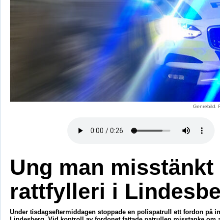
Genrebild. 
Ung man misstänkt 
rattfylleri i Lindesb
Under tisdagseftermiddagen stoppade en polispatrull ett fordon på i
Lindesberg. Vid kontroll av fordonet fattade patrullen misstanke om