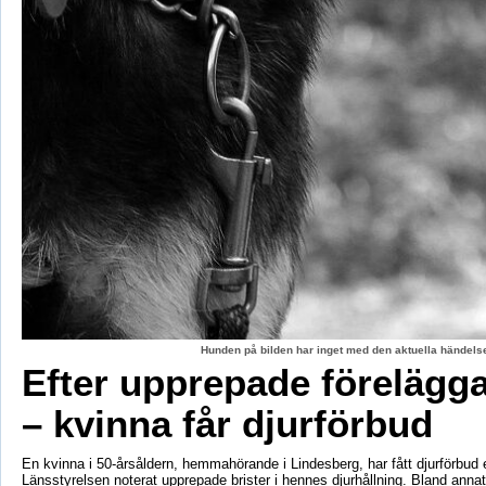
Hunden på bilden har inget med den aktuella händelse
Efter upprepade förelägg
– kvinna får djurförbud
En kvinna i 50-årsåldern, hemmahörande i Lindesberg, har fått djurförbud e
Länsstyrelsen noterat upprepade brister i hennes djurhållning. Bland anna