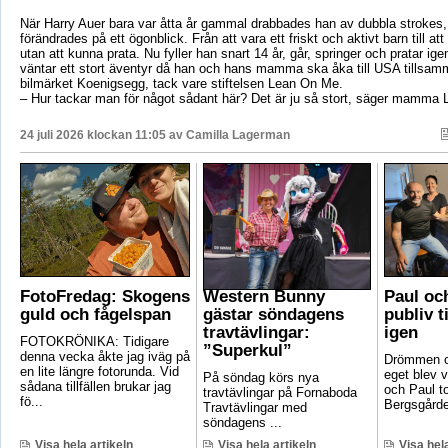
När Harry Auer bara var åtta år gammal drabbades han av dubbla strokes, 
förändrades på ett ögonblick. Från att vara ett friskt och aktivt barn till att si
utan att kunna prata. Nu fyller han snart 14 år, går, springer och pratar ige
väntar ett stort äventyr då han och hans mamma ska åka till USA tillsa
bilmärket Koenigsegg, tack vare stiftelsen Lean On Me.
– Hur tackar man för något sådant här? Det är ju så stort, säger mamma 
24 juli 2026 klockan 11:05 av
Camilla Lagerman
FotoFredag: Skogens
Western Bunny
Paul oc
guld och fågelspan
gästar söndagens
publiv t
travtävlingar:
igen
FOTOKRÖNIKA: Tidigare
”Superkul”
denna vecka åkte jag iväg på
Drömmen om
en lite längre fotorunda. Vid
eget blev v
På söndag körs nya
sådana tillfällen brukar jag
och Paul t
travtävlingar på Fornaboda
fö...
Bergsgården
Travtävlingar med
söndagens ...
Visa hela artikeln
Visa hela artikeln
Visa hela