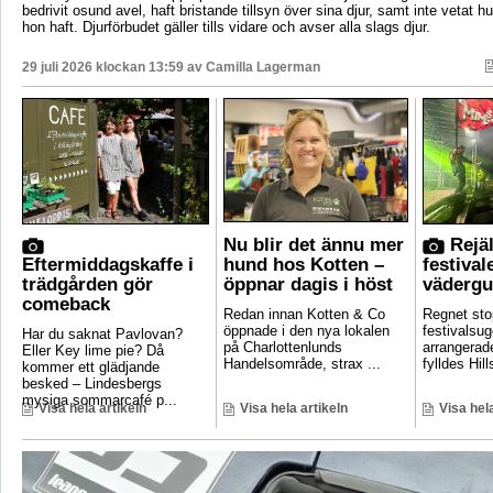
bedrivit osund avel, haft bristande tillsyn över sina djur, samt inte vetat 
hon haft. Djurförbudet gäller tills vidare och avser alla slags djur.
29 juli 2026 klockan 13:59 av
Camilla Lagerman
Nu blir det ännu mer
Rejäl
Eftermiddagskaffe i
hund hos Kotten –
festival
trädgården gör
öppnar dagis i höst
vädergu
comeback
Redan innan Kotten & Co
Regnet sto
öppnade i den nya lokalen
festivalsug
Har du saknat Pavlovan?
på Charlottenlunds
arrangerade
Eller Key lime pie? Då
Handelsområde, strax ...
fylldes Hill
kommer ett glädjande
besked – Lindesbergs
mysiga sommarcafé p...
Visa hela artikeln
Visa hela artikeln
Visa hela