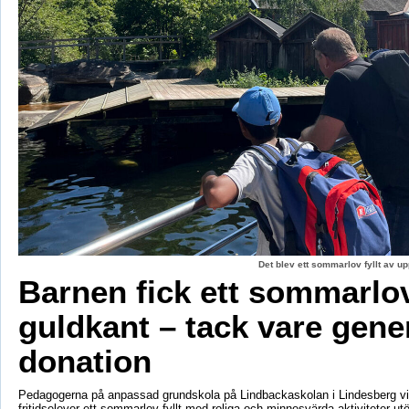
Det blev ett sommarlov fyllt av up
Barnen fick ett sommarl
guldkant – tack vare gene
donation
Pedagogerna på anpassad grundskola på Lindbackaskolan i Lindesberg vil
fritidselever ett sommarlov fyllt med roliga och minnesvärda aktiviteter utö