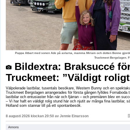
Pappa Atbart med sonen Ade på axlarna, mamma Miriam och dotten Bonne gjord
Truckmeet Bergslagen. F
Bildextra: Braksuccé fö
Truckmeet: ”Väldigt rolig
Välpolerade lastbilar, tusentals besökare, Western Bunny och en spektaku
Truckmeet Bergslagen arrangerades för första gången fylldes Fornaboda 
lastbilar och entusiaster från när och fjärran – och premiären blev en succ
– Vi har haft en väldigt rolig stund här och njutit av många fina lastbilar, s
Holland som stannar till på ett spontanbesök.
8 augusti 2026 klockan 20:50 av
Jennie Einarsson
Annons