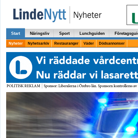
Start
Näringsliv
Sport
Lunchguiden
Företagsgui
Nyheter
Nyhetsarkiv
Restauranger
Väder
Dödsannonser