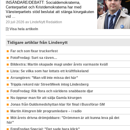
INSÄNDARE/DEBATT: Socialdemokraterna,
Centerpartiet och Kristdemokraterna har med
Vänsterpartiets stöd beslutat att stänga kirurgakuten
vid ...
20 juli 2026 av LindeNytt Redaktion
Visa hela artikeln
Tidigare artiklar från Lindenytt
Far och son fixar truckerfest
FotoFredag: Surt sa räven…
Bildextra: Martin skapade magi under årets varmaste kväll
Lista: Se vilka som har lottats ett kräftfiskeland
Arrangören: ”Man vill inte missa det här”
Trippla rekord när StreetWeek intog Lindesberg
FotoFredag: Rik flora och världens snabbaste djur
Nu öppnar man för att sälja Gamla kirurgen
Jonas från Guldsmedshyttan klar för final i Bussförar-SM
Martin Almgren blir programledare – i radio
Möt årets drivna drömjobbare: ”Drömmen är att kunna leva på det
här”
FotoFredag Special: ”Det sade bara klick”