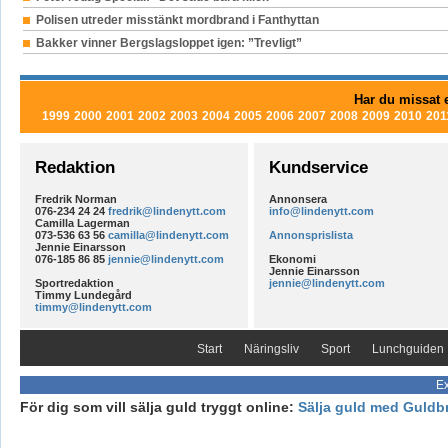
Polisen utreder misstänkt mordbrand i Fanthyttan
Bakker vinner Bergslagsloppet igen: ”Trevligt”
Har du missat e
1999
2000
2001
2002
2003
2004
2005
2006
2007
2008
2009
2010
201
Redaktion
Kundservice
Fredrik Norman
Annonsera
076-234 24 24
fredrik@lindenytt.com
info@lindenytt.com
Camilla Lagerman
073-536 63 56
camilla@lindenytt.com
Annonsprislista
Jennie Einarsson
076-185 86 85
jennie@lindenytt.com
Ekonomi
Jennie Einarsson
Sportredaktion
jennie@lindenytt.com
Timmy Lundegård
timmy@lindenytt.com
Start
Näringsliv
Sport
Lunchguiden
Ex
För dig som vill sälja guld tryggt online:
Sälja guld med Guldb