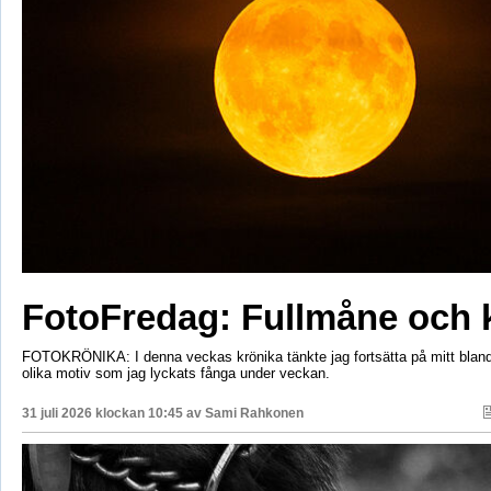
FotoFredag: Fullmåne och 
FOTOKRÖNIKA: I denna veckas krönika tänkte jag fortsätta på mitt bla
olika motiv som jag lyckats fånga under veckan.
31 juli 2026 klockan 10:45 av
Sami Rahkonen