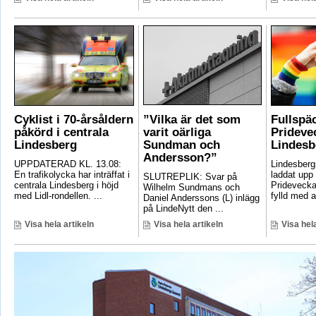
Cyklist i 70-årsåldern
”Vilka är det som
Fullspä
påkörd i centrala
varit oärliga
Pridevec
Lindesberg
Sundman och
Lindesb
Andersson?”
UPPDATERAD KL. 13.08:
Lindesber
En trafikolycka har inträffat i
laddat upp 
SLUTREPLIK: Svar på
centrala Lindesberg i höjd
Pridevecka
Wilhelm Sundmans och
med Lidl-rondellen. ...
fylld med ak
Daniel Anderssons (L) inlägg
på LindeNytt den ...
Visa hela artikeln
Visa hela artikeln
Visa hela