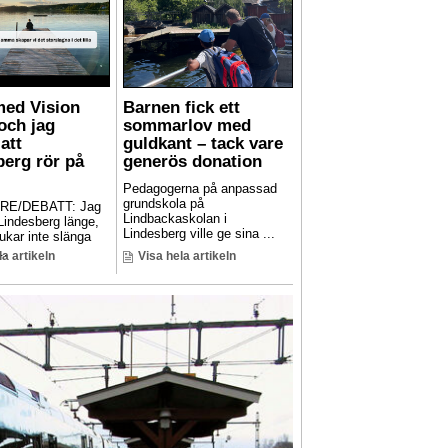
med Vision
Barnen fick ett
och jag
sommarlov med
att
guldkant – tack vare
berg rör på
generös donation
Pedagogerna på anpassad
grundskola på
RE/DEBATT: Jag
Lindbackaskolan i
 Lindesberg länge,
Lindesberg ville ge sina ...
ukar inte slänga
..
la artikeln
Visa hela artikeln