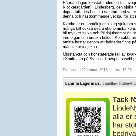
På måndagen konstaterades ett fall av sj
Klockarsgården) i Lindesberg, den sjuka h
dagen fattades beslut i samråd med veter
denna och nästkommande vecka, för att mi
Kvarka är en anmälningspliktig sjukdom s
många fall också svåra ekonomiska konse
bli mycket sjuka och följdsjukdomar är int
inre organ och orsaka bölder. Kontaktsmit
smitta hästar genom att bakterier finns på
människor insjukna.
Misstänkta och konstaterade fall av kvark
i Smittoinfo på Svensk Travsports webbpl
Publicerad 22 januari 2018 klockan 16:25
Camilla Lagerman ,
camilla@lindenytt
Tack fö
LindeNy
alla e
har stö
bedriva