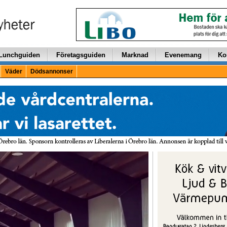
Lunchguiden
Företagsguiden
Marknad
Evenemang
Ko
Väder
Dödsannonser