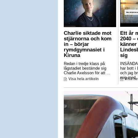
Charlie siktade mot
Ett år 
stjärnorna och kom
2040 – 
in – börjar
känner 
rymdgymnasiet i
Lindes
Kiruna
sig
Redan i tredje klass på
INSÄNDA
lågstadiet bestämde sig
har bott i
Charlie Axelsson för att ...
och jag br
mig med .
Visa hela artikeln
Visa he