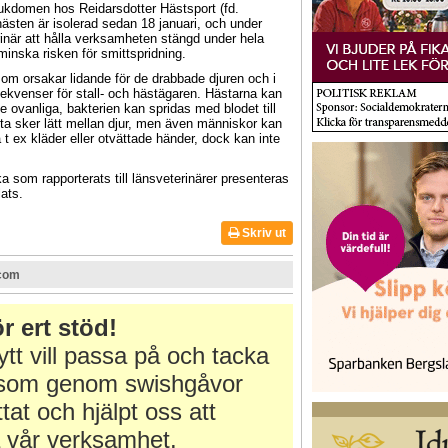
ukdomen hos Reidarsdotter Hästsport (fd.
ästen är isolerad sedan 18 januari, och under
inär att hålla verksamheten stängd under hela
nska risken för smittspridning.
om orsakar lidande för de drabbade djuren och i
kvenser för stall- och hästägaren. Hästarna kan
e ovanliga, bakterien kan spridas med blodet till
ta sker lätt mellan djur, men även människor kan
 t ex kläder eller otvättade händer, dock kan inte
a som rapporterats till länsveterinärer presenteras
ats.
Skriv ut
.com
r ert stöd!
tt vill passa på och tacka
r som genom swishgåvor
ttat och hjälpt oss att
 vår verksamhet.