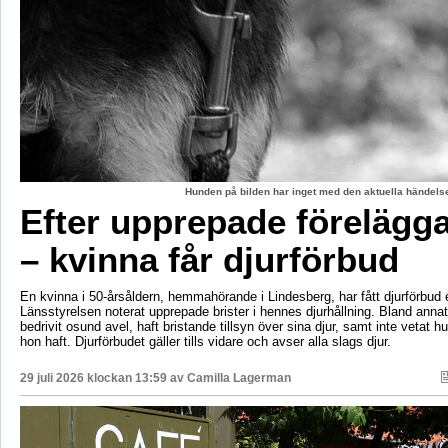
Hunden på bilden har inget med den aktuella händelse
Efter upprepade förelägg
– kvinna får djurförbud
En kvinna i 50-årsåldern, hemmahörande i Lindesberg, har fått djurförbud e
Länsstyrelsen noterat upprepade brister i hennes djurhållning. Bland anna
bedrivit osund avel, haft bristande tillsyn över sina djur, samt inte vetat 
hon haft. Djurförbudet gäller tills vidare och avser alla slags djur.
29 juli 2026 klockan 13:59 av
Camilla Lagerman