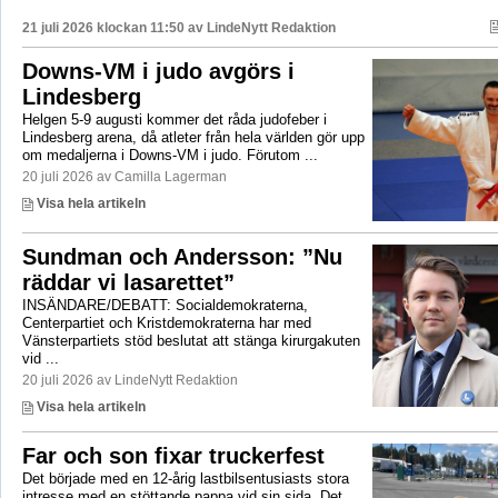
21 juli 2026 klockan 11:50 av
LindeNytt Redaktion
Downs-VM i judo avgörs i
Lindesberg
Helgen 5-9 augusti kommer det råda judofeber i
Lindesberg arena, då atleter från hela världen gör upp
om medaljerna i Downs-VM i judo. Förutom ...
20 juli 2026 av Camilla Lagerman
Visa hela artikeln
Sundman och Andersson: ”Nu
räddar vi lasarettet”
INSÄNDARE/DEBATT: Socialdemokraterna,
Centerpartiet och Kristdemokraterna har med
Vänsterpartiets stöd beslutat att stänga kirurgakuten
vid ...
20 juli 2026 av LindeNytt Redaktion
Visa hela artikeln
Far och son fixar truckerfest
Det började med en 12-årig lastbilsentusiasts stora
intresse med en stöttande pappa vid sin sida. Det