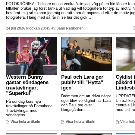
FOTOKRÖNIKA: Tidigare denna vecka åkte jag iväg på en lite längre foto
tillfällen brukar jag först tänka ut vad jag vill fotografera för typ av motiv. 
bestämt mig så skapar jag mig en rutt som är anpassad efter de motiv ja
fotografera. Häng med så får ni se hur det gick…
24 juli 2026 klockan 23:45 av
Sami Rahkonen
Western Bunny
Paul och Lara ger
Cyklist 
gästar söndagens
publiv till ”Hytta”
påkörd i
travtävlingar:
igen
Lindesb
”Superkul”
Drömmen om att driva något
UPPDATER
eget blev verklighet när Lara
En trafikoly
På söndag körs nya
och Paul tog över
centrala Li
travtävlingar på Fornaboda
Bergsgården i ...
med Lidl-ro
Travtävlingar med
söndagens ...
Visa hela artikeln
Visa hela artikeln
Visa hela