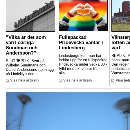
”Vilka är det som
Fullspäckad
Vänster
varit oärliga
Pridevecka väntar i
löften ä
Sundman och
Lindesberg
värt
Andersson?”
Lindesbergs kommun har
REPLIK: Ma
laddat upp för en fullspäckad
något man 
SLUTREPLIK: Svar på
Pridevecka under vecka 33 -
Den regeln
Wilhelm Sundmans och
fylld med aktiviteter för
politiska pa
Daniel Anderssons (L) inlägg
alla...
Vänsterpart
på LindeNytt den ...
Visa hela artikeln
Visa hela artikeln
Visa hela