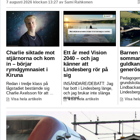
7 augusti 2026 klockan 13:27 av
Sami Rahkonen
Charlie siktade mot
Ett år med Vision
Barnen f
stjärnorna och kom
2040 – och jag
sommar
in – börjar
känner att
guldkant
rymdgymnasiet i
Lindesberg rör på
generös
Kiruna
sig
Pedagoger
grundskola
Redan i tredje klass på
INSÄNDARE/DEBATT: Jag
Lindbackas
lågstadiet bestämde sig
har bott i Lindesberg länge,
Lindesberg 
Charlie Axelsson för att ...
och jag brukar inte slänga
mig med ...
Visa hela artikeln
Visa hela artikeln
Visa hela