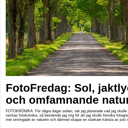
FotoFredag: Sol, jaktl
och omfamnande natu
FOTOKRÖNIKA: För några dagar sedan, när jag planerade vad jag skulle s
veckas fotokrönika, så bestämde jag mig för att jag skulle försöka fotogr
mer omringade av naturen och därmed skapar en starkare känsla av just 