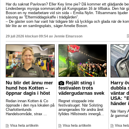
Har du saknat Pavlovan? Eller Key lime pie? Då kommer ett glädjande be
Lindesbergs mysiga sommarcafé på Kungsgatan 16 är tillbaka. Den här g
Boson en ny medarbetare vid sin sida – Emilia Nylin. Tillsammans bjuder de
säsong av ”Eftermiddagskaffe i trädgården”.
– De gäster som har varit här tidigare blir så lyckliga och glada när de ko
blir lite av en samlingsplats, säger Amelie Boson.
29 juli 2026 klockan 09:54 av
Jennie Einarsson
Nu blir det ännu mer
Rejält sting i
Harry ö
hund hos Kotten –
festivalen trots
dubbla 
öppnar dagis i höst
vädergudarnas svek
väntar d
USA: ”B
Redan innan Kotten & Co
Regnet stoppade inte
händer 
öppnade i den nya lokalen på
festivalsuget. När Solsting
Charlottenlunds
arrangerades för andra året
När Harry A
Handelsområde, strax ...
fylldes Hillstreets innergå...
år gammal 
Visa hela artikeln
Visa hela artikeln
Visa hela