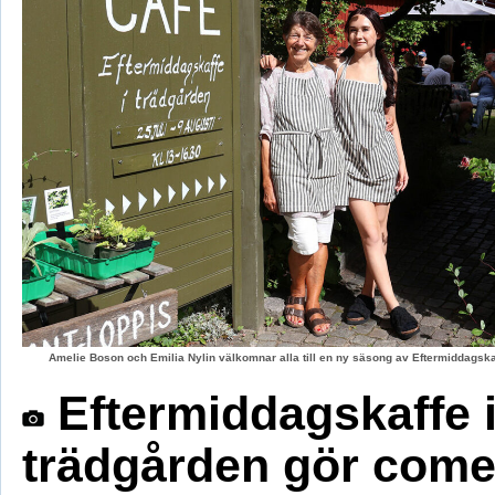
Amelie Boson och Emilia Nylin välkomnar alla till en ny säsong av Eftermiddagskaf
Eftermiddagskaffe 
trädgården gör com