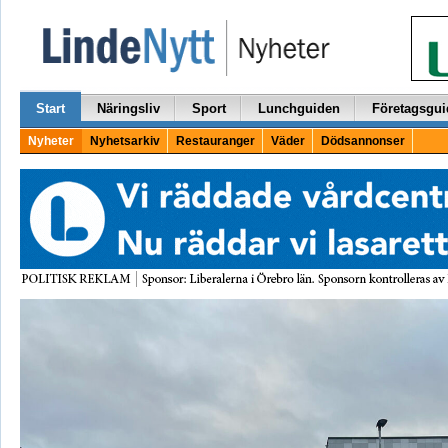
Start
Näringsliv
Sport
Lunchguiden
Företagsgui
Nyheter
Nyhetsarkiv
Restauranger
Väder
Dödsannonser