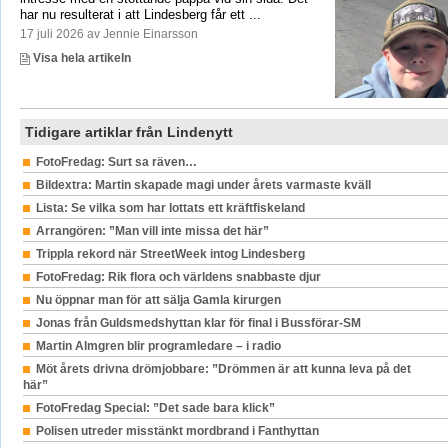
har nu resulterat i att Lindesberg får ett ...
17 juli 2026 av Jennie Einarsson
Visa hela artikeln
Tidigare artiklar från Lindenytt
FotoFredag: Surt sa räven…
Bildextra: Martin skapade magi under årets varmaste kväll
Lista: Se vilka som har lottats ett kräftfiskeland
Arrangören: ”Man vill inte missa det här”
Trippla rekord när StreetWeek intog Lindesberg
FotoFredag: Rik flora och världens snabbaste djur
Nu öppnar man för att sälja Gamla kirurgen
Jonas från Guldsmedshyttan klar för final i Bussförar-SM
Martin Almgren blir programledare – i radio
Möt årets drivna drömjobbare: ”Drömmen är att kunna leva på det
här”
FotoFredag Special: ”Det sade bara klick”
Polisen utreder misstänkt mordbrand i Fanthyttan