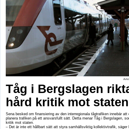
Ark
Tåg i Bergslagen rikt
hård kritik mot staten
Sena besked om finansiering av den interregionala tågtrafiken innebär att d
planera trafiken på ett ansvarsfullt sätt. Detta menar Tåg i Bergslagen, so
kritik mot staten.
– Det är inte ett hållbart sätt att styra samhällsviktig kollektivtrafik, säger 