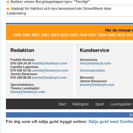
Bakker vinner Bergslagsloppet igen: ”Trevligt”
Upplagt för folkfest och nya banrekord när StreetWeek intar
Lindesberg
Har du missat e
1999
2000
2001
2002
2003
2004
2005
2006
2007
2008
2009
2010
201
Redaktion
Kundservice
Fredrik Norman
Annonsera
076-234 24 24
fredrik@lindenytt.com
info@lindenytt.com
Camilla Lagerman
073-536 63 56
camilla@lindenytt.com
Annonsprislista
Jennie Einarsson
076-185 86 85
jennie@lindenytt.com
Ekonomi
Jennie Einarsson
Sportredaktion
jennie@lindenytt.com
Timmy Lundegård
timmy@lindenytt.com
Start
Näringsliv
Sport
Lunchguiden
Ex
För dig som vill sälja guld tryggt online:
Sälja guld med Guldb