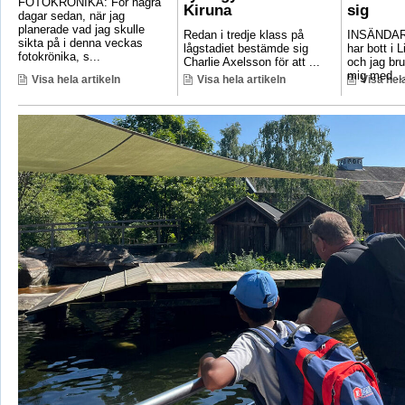
FOTOKRÖNIKA: För några
Kiruna
sig
dagar sedan, när jag
planerade vad jag skulle
Redan i tredje klass på
INSÄNDAR
sikta på i denna veckas
lågstadiet bestämde sig
har bott i 
fotokrönika, s...
Charlie Axelsson för att ...
och jag bru
mig med ..
Visa hela artikeln
Visa hela artikeln
Visa hela