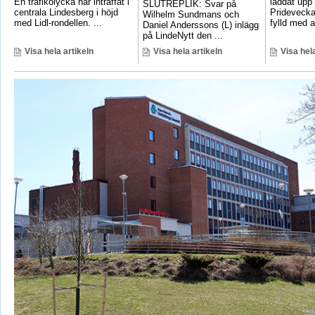
En trafikolycka har inträffat i
laddat upp 
SLUTREPLIK: Svar på
centrala Lindesberg i höjd
Pridevecka
Wilhelm Sundmans och
med Lidl-rondellen. ...
fylld med ak
Daniel Anderssons (L) inlägg
på LindeNytt den ...
Visa hela artikeln
Visa hela artikeln
Visa hela