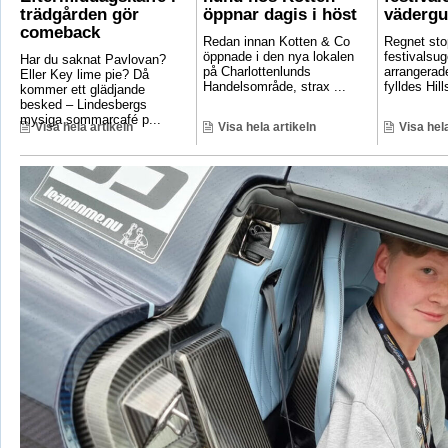
trädgården gör
öppnar dagis i höst
vädergu
comeback
Redan innan Kotten & Co
Regnet sto
öppnade i den nya lokalen
festivalsug
Har du saknat Pavlovan?
på Charlottenlunds
arrangerade
Eller Key lime pie? Då
Handelsområde, strax ...
fylldes Hill
kommer ett glädjande
besked – Lindesbergs
mysiga sommarcafé p...
Visa hela artikeln
Visa hela artikeln
Visa hela