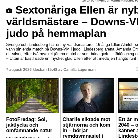
16 år och nybliven världsmästare. F
Sextonåriga Ellen är ny
världsmästare – Downs-V
judo på hemmaplan
Sverige och Lindesberg har en ny världsmästare i 16-åriga Ellen Almlöf, 
vann sin enda match på Downs-VM i judo i Lindesberg arena. Amanda Orr
ett silver, efter två mycket jämna matcher som båda gick till förlängning
– Ettan är bäst! sade en mycket glad Ellen efter att medaljen hängts runt
7 augusti 2026 klockan 15:48 av
Camilla Lagerman
FotoFredag: Sol,
Charlie siktade mot
Ett år 
jaktlycka och
stjärnorna och kom
2040 – 
omfamnande natur
in – börjar
känner a
rymdgymnasiet i
Lindesb