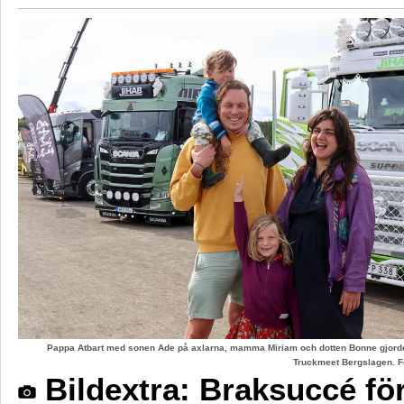
Pappa Atbart med sonen Ade på axlarna, mamma Miriam och dotten Bonne gjord
Truckmeet Bergslagen. F
Bildextra: Braksuccé fö