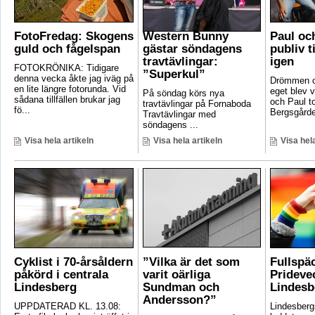
FotoFredag: Skogens
Western Bunny
Paul oc
guld och fågelspan
gästar söndagens
publiv t
travtävlingar:
igen
FOTOKRÖNIKA: Tidigare
”Superkul”
denna vecka åkte jag iväg på
Drömmen om
en lite längre fotorunda. Vid
eget blev v
På söndag körs nya
sådana tillfällen brukar jag
och Paul t
travtävlingar på Fornaboda
fö...
Bergsgården
Travtävlingar med
söndagens ...
Visa hela artikeln
Visa hela artikeln
Visa hela
Cyklist i 70-årsåldern
”Vilka är det som
Fullspä
påkörd i centrala
varit oärliga
Pridevec
Lindesberg
Sundman och
Lindesb
Andersson?”
UPPDATERAD KL. 13.08:
Lindesber