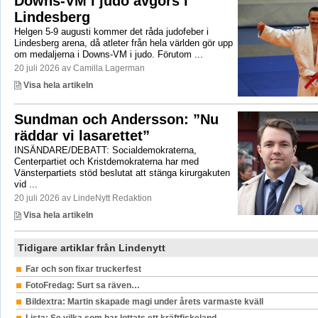
Downs-VM i judo avgörs i
Lindesberg
Helgen 5-9 augusti kommer det råda judofeber i
Lindesberg arena, då atleter från hela världen gör upp
om medaljerna i Downs-VM i judo. Förutom ...
20 juli 2026 av Camilla Lagerman
Visa hela artikeln
Sundman och Andersson: ”Nu
räddar vi lasarettet”
INSÄNDARE/DEBATT: Socialdemokraterna,
Centerpartiet och Kristdemokraterna har med
Vänsterpartiets stöd beslutat att stänga kirurgakuten
vid ...
20 juli 2026 av LindeNytt Redaktion
Visa hela artikeln
Tidigare artiklar från Lindenytt
Far och son fixar truckerfest
FotoFredag: Surt sa räven…
Bildextra: Martin skapade magi under årets varmaste kväll
Lista: Se vilka som har lottats ett kräftfiskeland