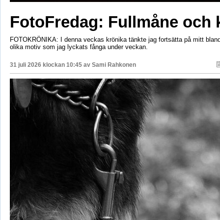
FotoFredag: Fullmåne och 
FOTOKRÖNIKA: I denna veckas krönika tänkte jag fortsätta på mitt bla
olika motiv som jag lyckats fånga under veckan.
31 juli 2026 klockan 10:45 av
Sami Rahkonen