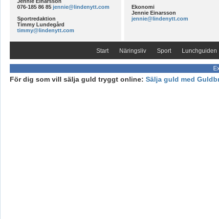
Jennie Einarsson
076-185 86 85
jennie@lindenytt.com
Ekonomi
Jennie Einarsson
Sportredaktion
jennie@lindenytt.com
Timmy Lundegård
timmy@lindenytt.com
Start
Näringsliv
Sport
Lunchguiden
Ex
För dig som vill sälja guld tryggt online:
Sälja guld med Guldb