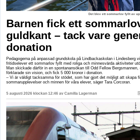
Det blev ett sommarlov fyllt av up
Barnen fick ett sommarl
guldkant – tack vare gene
donation
Pedagogerna på anpassad grundskola på Lindbackaskolan i Lindesberg vil
fritidselever ett sommarlov fyllt med roliga och minnesvärda aktiviteter utö
Man skickade därför in en spontanansökan till Odd Fellow Bergsmannen,
förklarade sin vision, och fick 5 000 kronor i donation.
– Vi är väldigt tacksamma för stödet, som har gjort det möjligt att skapa f
sommarupplevelser och minnen för våra elever, säger Tara Corcoran.
5 augusti 2026 klockan 12:46 av
Camilla Lagerman