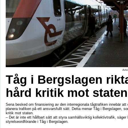
Ark
Tåg i Bergslagen rikt
hård kritik mot staten
Sena besked om finansiering av den interregionala tågtrafiken innebär att d
planera trafiken på ett ansvarsfullt sätt. Detta menar Tåg i Bergslagen, so
kritik mot staten.
– Det är inte ett hållbart sätt att styra samhällsviktig kollektivtrafik, säger 
styrelseordförande i Tåg i Bergslagen.