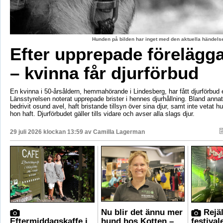
Hunden på bilden har inget med den aktuella händelse
Efter upprepade förelägg
– kvinna får djurförbud
En kvinna i 50-årsåldern, hemmahörande i Lindesberg, har fått djurförbud e
Länsstyrelsen noterat upprepade brister i hennes djurhållning. Bland anna
bedrivit osund avel, haft bristande tillsyn över sina djur, samt inte vetat 
hon haft. Djurförbudet gäller tills vidare och avser alla slags djur.
29 juli 2026 klockan 13:59 av
Camilla Lagerman
Nu blir det ännu mer
Rejäl
Eftermiddagskaffe i
hund hos Kotten –
festival