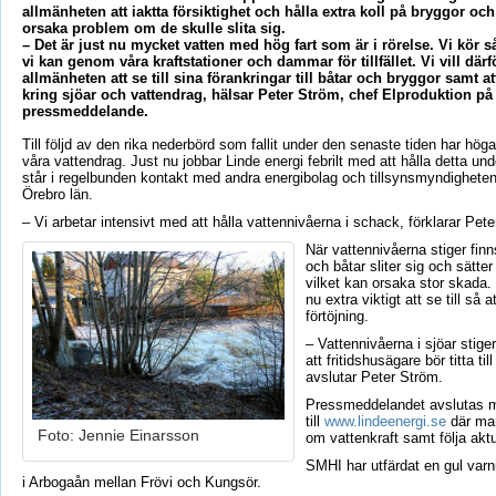
allmänheten att iaktta försiktighet och hålla extra koll på bryggor oc
orsaka problem om de skulle slita sig.
– Det är just nu mycket vatten med hög fart som är i rörelse. Vi kör s
vi kan genom våra kraftstationer och dammar för tillfället. Vi vill dä
allmänheten att se till sina förankringar till båtar och bryggor samt at
kring sjöar och vattendrag, hälsar Peter Ström, chef Elproduktion på 
pressmeddelande.
Till följd av den rika nederbörd som fallit under den senaste tiden har höga
våra vattendrag. Just nu jobbar Linde energi febrilt med att hålla detta und
står i regelbunden kontakt med andra energibolag och tillsynsmyndigheten
Örebro län.
– Vi arbetar intensivt med att hålla vattennivåerna i schack, förklarar Pet
När vattennivåerna stiger finn
och båtar sliter sig och sätte
vilket kan orsaka stor skada. 
nu extra viktigt att se till så 
förtöjning.
– Vattennivåerna i sjöar stiger 
att fritidshusägare bör titta til
avslutar Peter Ström.
Pressmeddelandet avslutas m
till
www.lindeenergi.se
där man
Foto: Jennie Einarsson
om vattenkraft samt följa aktu
SMHI har utfärdat en gul varn
i Arbogaån mellan Frövi och Kungsör.