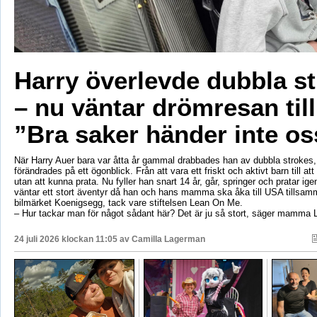
Harry överlevde dubbla s
– nu väntar drömresan til
”Bra saker händer inte os
När Harry Auer bara var åtta år gammal drabbades han av dubbla strokes, 
förändrades på ett ögonblick. Från att vara ett friskt och aktivt barn till att si
utan att kunna prata. Nu fyller han snart 14 år, går, springer och pratar ige
väntar ett stort äventyr då han och hans mamma ska åka till USA tillsa
bilmärket Koenigsegg, tack vare stiftelsen Lean On Me.
– Hur tackar man för något sådant här? Det är ju så stort, säger mamma 
24 juli 2026 klockan 11:05 av
Camilla Lagerman