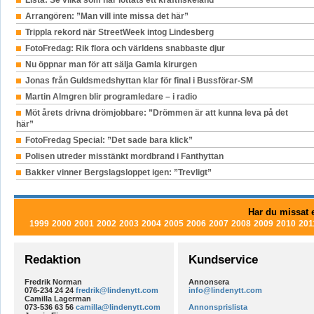
Arrangören: ”Man vill inte missa det här”
Trippla rekord när StreetWeek intog Lindesberg
FotoFredag: Rik flora och världens snabbaste djur
Nu öppnar man för att sälja Gamla kirurgen
Jonas från Guldsmedshyttan klar för final i Bussförar-SM
Martin Almgren blir programledare – i radio
Möt årets drivna drömjobbare: ”Drömmen är att kunna leva på det
här”
FotoFredag Special: ”Det sade bara klick”
Polisen utreder misstänkt mordbrand i Fanthyttan
Bakker vinner Bergslagsloppet igen: ”Trevligt”
Har du missat e
1999
2000
2001
2002
2003
2004
2005
2006
2007
2008
2009
2010
201
Redaktion
Kundservice
Fredrik Norman
Annonsera
076-234 24 24
fredrik@lindenytt.com
info@lindenytt.com
Camilla Lagerman
073-536 63 56
camilla@lindenytt.com
Annonsprislista