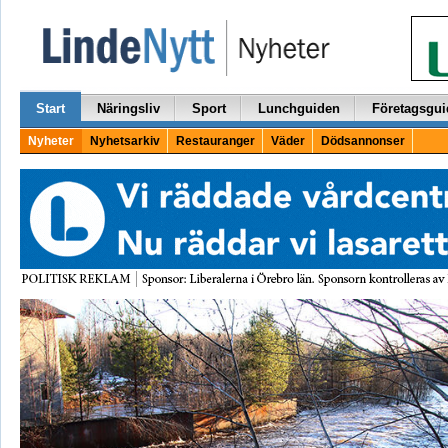
Start
Näringsliv
Sport
Lunchguiden
Företagsgui
Nyheter
Nyhetsarkiv
Restauranger
Väder
Dödsannonser