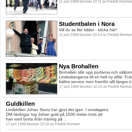
11 juni 1999 klockan 10:11 av Fredrik Norma
Studentbalen i Nora
Vill du se fler bilder - klicka här!
11 juni 1999 klockan 10:14 av Fredrik Norma
Nya Brohallen
Brohallen slår upp portarna och välko
Lindesbergarna till en helt ny affär. Fr
bättre service men framför allt längre ö.
17 juni 1999 klockan 10:15 av Fredrik Norma
Guldkillen
Lindekillen Johan Stunz har gjort det igen. I onsdagens
DM-tävlingar tog Johan guld på 1500 meter trots att
han varit borta ifrån träning på ...
17 juni 1999 klockan 10:16 av Fredrik Norman