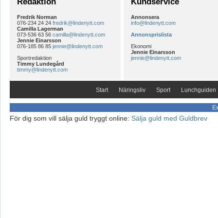
Redaktion
Kundservice
Fredrik Norman
Annonsera
076-234 24 24
fredrik@lindenytt.com
info@lindenytt.com
Camilla Lagerman
073-536 63 56
camilla@lindenytt.com
Annonsprislista
Jennie Einarsson
076-185 86 85
jennie@lindenytt.com
Ekonomi
Jennie Einarsson
Sportredaktion
jennie@lindenytt.com
Timmy Lundegård
timmy@lindenytt.com
Start
Näringsliv
Sport
Lunchguiden
Ex
För dig som vill sälja guld tryggt online:
Sälja guld med Guldbrev