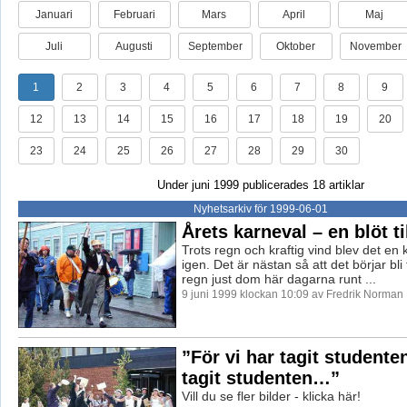
Januari
Februari
Mars
April
Maj
Juli
Augusti
September
Oktober
November
1
2
3
4
5
6
7
8
9
12
13
14
15
16
17
18
19
20
23
24
25
26
27
28
29
30
Under juni 1999 publicerades 18 artiklar
Nyhetsarkiv för 1999-06-01
Årets karneval – en blöt ti
Trots regn och kraftig vind blev det en 
igen. Det är nästan så att det börjar bli
regn just dom här dagarna runt ...
9 juni 1999 klockan 10:09 av Fredrik Norman
”För vi har tagit studenten
tagit studenten…”
Vill du se fler bilder - klicka här!