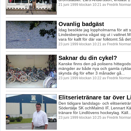
21 juni 1999 klockan 10:21 av Fredrik Norma
Ovanlig badgäst
Idag besökte jag loppholmarna för att 
Lindesbergarna vågat sig ut i vattnet.M
vara för kallt för där var folktomt.Så det 
23 juni 1999 klockan 10:21 av Fredrik Norma
Saknar du din cykel?
Kanske finns den på polisens hittegodsf
mängder av både nya och gamla cykla
skynda dig för efter 3 månader gå...
23 juni 1999 klockan 10:22 av Fredrik Norma
Elitserietränare tar över 
Den tidigare landslags- och elitserieträ
Södertälje SK ochMalmö IF, Lennart Käll
tränare för Lindlövens hockeylag. Käll..
23 juni 1999 klockan 10:25 av Fredrik Norma