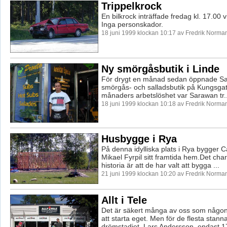
Trippelkrock
En bilkrock inträffade fredag kl. 17.00 v
Inga personskador.
18 juni 1999 klockan 10:17 av Fredrik Norma
Ny smörgåsbutik i Linde
För drygt en månad sedan öppnade S
smörgås- och salladsbutik på Kungsgata
månaders arbetslöshet var Sarawan tr..
18 juni 1999 klockan 10:18 av Fredrik Norma
Husbygge i Rya
På denna idylliska plats i Rya bygger C
Mikael Fyrpil sitt framtida hem.Det cha
historia är att de har valt att bygga ...
21 juni 1999 klockan 10:20 av Fredrik Norma
Allt i Tele
Det är säkert många av oss som någo
att starta eget. Men för de flesta stanna
drömstadiet. Lars Andersson, endast 17