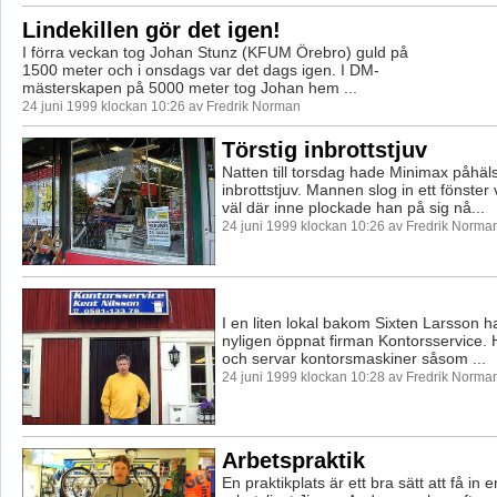
Lindekillen gör det igen!
I förra veckan tog Johan Stunz (KFUM Örebro) guld på
1500 meter och i onsdags var det dags igen. I DM-
mästerskapen på 5000 meter tog Johan hem ...
24 juni 1999 klockan 10:26 av Fredrik Norman
Törstig inbrottstjuv
Natten till torsdag hade Minimax påhäl
inbrottstjuv. Mannen slog in ett fönster
väl där inne plockade han på sig nå...
24 juni 1999 klockan 10:26 av Fredrik Norma
I en liten lokal bakom Sixten Larsson h
nyligen öppnat firman Kontorsservice. 
och servar kontorsmaskiner såsom ...
24 juni 1999 klockan 10:28 av Fredrik Norma
Arbetspraktik
En praktikplats är ett bra sätt att få in en