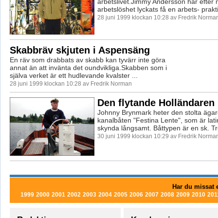
arbetslivet.Jimmy Andersson har efter
arbetslöshet lyckats få en arbets- prakti
28 juni 1999 klockan 10:28 av Fredrik Norma
Skabbräv skjuten i Aspensäng
En räv som drabbats av skabb kan tyvärr inte göra
annat än att invänta det oundvikliga.Skabben som i
själva verket är ett hudlevande kvalster ...
28 juni 1999 klockan 10:28 av Fredrik Norman
Den flytande Holländaren
Johnny Brynmark heter den stolta äga
kanalbåten "Festina Lente", som är lat
skynda långsamt. Båttypen är en sk. Tre
30 juni 1999 klockan 10:29 av Fredrik Norma
Har du missat e
1999
2000
2001
2002
2003
2004
2005
2006
2007
2008
2009
2010
201