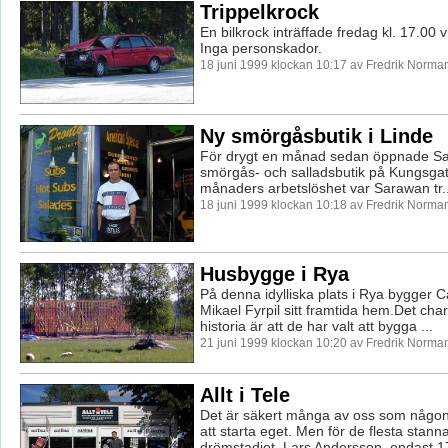
Trippelkrock
En bilkrock inträffade fredag kl. 17.00 v
Inga personskador.
18 juni 1999 klockan 10:17 av Fredrik Norma
Ny smörgåsbutik i Linde
För drygt en månad sedan öppnade S
smörgås- och salladsbutik på Kungsgata
månaders arbetslöshet var Sarawan tr..
18 juni 1999 klockan 10:18 av Fredrik Norma
Husbygge i Rya
På denna idylliska plats i Rya bygger C
Mikael Fyrpil sitt framtida hem.Det cha
historia är att de har valt att bygga ...
21 juni 1999 klockan 10:20 av Fredrik Norma
Allt i Tele
Det är säkert många av oss som någo
att starta eget. Men för de flesta stanna
drömstadiet. Lars Andersson, endast 17