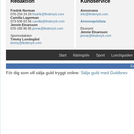
Redaktion
Kundservice
Fredrik Norman
Annonsera
076-234 24 24
fredrik@lindenytt.com
info@lindenytt.com
Camilla Lagerman
073-536 63 56
camilla@lindenytt.com
Annonsprislista
Jennie Einarsson
076-185 86 85
jennie@lindenytt.com
Ekonomi
Jennie Einarsson
Sportredaktion
jennie@lindenytt.com
Timmy Lundegård
timmy@lindenytt.com
Start
Näringsliv
Sport
Lunchguiden
Ex
För dig som vill sälja guld tryggt online:
Sälja guld med Guldbrev