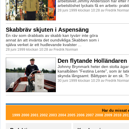
arbetslivet.Jimmy Andersson har efter
arbetslöshet lyckats få en arbets- prakti
28 juni 1999 klockan 10:28 av Fredrik Norma
Skabbräv skjuten i Aspensäng
En räv som drabbats av skabb kan tyvärr inte göra
annat än att invänta det oundvikliga.Skabben som i
själva verket är ett hudlevande kvalster ...
28 juni 1999 klockan 10:28 av Fredrik Norman
Den flytande Holländaren
Johnny Brynmark heter den stolta äga
kanalbåten "Festina Lente", som är lat
skynda långsamt. Båttypen är en sk. Tre
30 juni 1999 klockan 10:29 av Fredrik Norma
Har du missat e
1999
2000
2001
2002
2003
2004
2005
2006
2007
2008
2009
2010
201