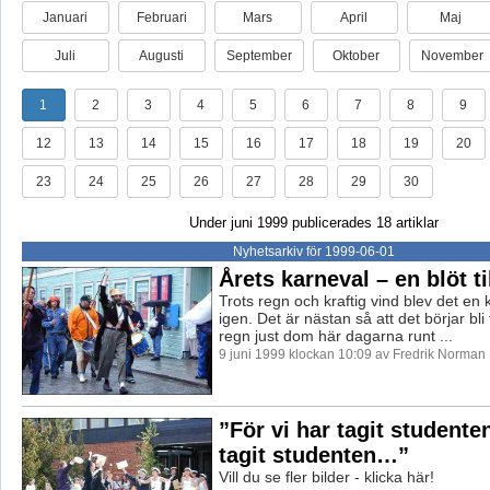
Januari
Februari
Mars
April
Maj
Juli
Augusti
September
Oktober
November
1
2
3
4
5
6
7
8
9
12
13
14
15
16
17
18
19
20
23
24
25
26
27
28
29
30
Under juni 1999 publicerades 18 artiklar
Nyhetsarkiv för 1999-06-01
Årets karneval – en blöt ti
Trots regn och kraftig vind blev det en 
igen. Det är nästan så att det börjar bli
regn just dom här dagarna runt ...
9 juni 1999 klockan 10:09 av Fredrik Norman
”För vi har tagit studenten
tagit studenten…”
Vill du se fler bilder - klicka här!