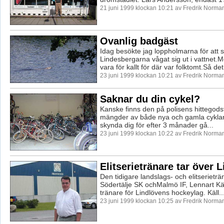
21 juni 1999 klockan 10:21 av Fredrik Norma
Ovanlig badgäst
Idag besökte jag loppholmarna för att 
Lindesbergarna vågat sig ut i vattnet.M
vara för kallt för där var folktomt.Så det 
23 juni 1999 klockan 10:21 av Fredrik Norma
Saknar du din cykel?
Kanske finns den på polisens hittegodsf
mängder av både nya och gamla cykla
skynda dig för efter 3 månader gå...
23 juni 1999 klockan 10:22 av Fredrik Norma
Elitserietränare tar över 
Den tidigare landslags- och elitserieträ
Södertälje SK ochMalmö IF, Lennart Käll
tränare för Lindlövens hockeylag. Käll..
23 juni 1999 klockan 10:25 av Fredrik Norma