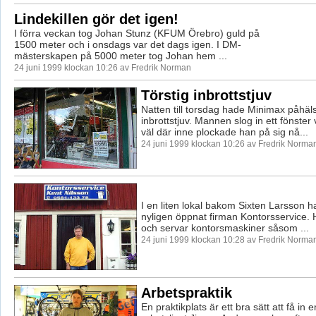
Lindekillen gör det igen!
I förra veckan tog Johan Stunz (KFUM Örebro) guld på
1500 meter och i onsdags var det dags igen. I DM-
mästerskapen på 5000 meter tog Johan hem ...
24 juni 1999 klockan 10:26 av Fredrik Norman
Törstig inbrottstjuv
Natten till torsdag hade Minimax påhäl
inbrottstjuv. Mannen slog in ett fönster
väl där inne plockade han på sig nå...
24 juni 1999 klockan 10:26 av Fredrik Norma
I en liten lokal bakom Sixten Larsson h
nyligen öppnat firman Kontorsservice. 
och servar kontorsmaskiner såsom ...
24 juni 1999 klockan 10:28 av Fredrik Norma
Arbetspraktik
En praktikplats är ett bra sätt att få in en