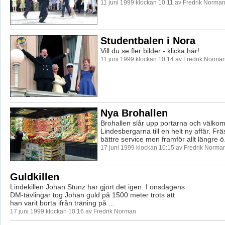
11 juni 1999 klockan 10:11 av Fredrik Norma
Studentbalen i Nora
Vill du se fler bilder - klicka här!
11 juni 1999 klockan 10:14 av Fredrik Norma
Nya Brohallen
Brohallen slår upp portarna och välko
Lindesbergarna till en helt ny affär. Fr
bättre service men framför allt längre ö.
17 juni 1999 klockan 10:15 av Fredrik Norma
Guldkillen
Lindekillen Johan Stunz har gjort det igen. I onsdagens
DM-tävlingar tog Johan guld på 1500 meter trots att
han varit borta ifrån träning på ...
17 juni 1999 klockan 10:16 av Fredrik Norman