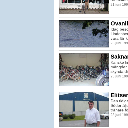
21 juni 19
Ovanl
Idag besö
Lindesber
vara för k
23 juni 19
Saknar
Kanske fi
mängder 
skynda di
23 juni 19
Elitse
Den tidig
Södertälj
tränare fö
23 juni 19