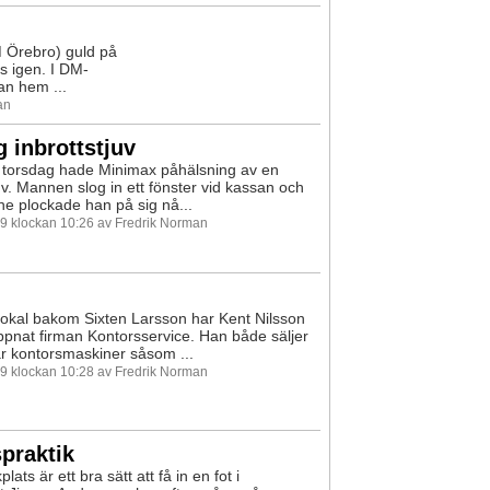
 Örebro) guld på
s igen. I DM-
n hem ...
an
g inbrottstjuv
ll torsdag hade Minimax påhälsning av en
juv. Mannen slog in ett fönster vid kassan och
nne plockade han på sig nå...
99 klockan 10:26 av Fredrik Norman
n lokal bakom Sixten Larsson har Kent Nilsson
ppnat firman Kontorsservice. Han både säljer
r kontorsmaskiner såsom ...
99 klockan 10:28 av Fredrik Norman
praktik
plats är ett bra sätt att få in en fot i