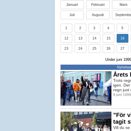
Januari
Februari
Mars
Juli
Augusti
Septembe
1
2
3
4
5
12
13
14
15
16
23
24
25
26
27
Under juni 1999
Nyhetsar
Årets 
Trots regn
igen. Det 
regn just
9 juni 199
”För v
tagit
Vill du se 