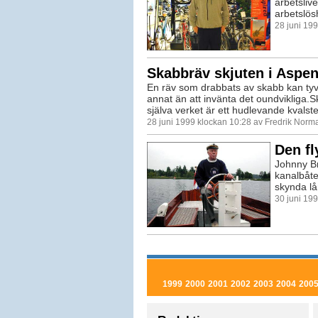
arbetsliv
arbetslösh
28 juni 19
Skabbräv skjuten i Aspe
En räv som drabbats av skabb kan tyv
annat än att invänta det oundvikliga.
själva verket är ett hudlevande kvalster
28 juni 1999 klockan 10:28 av Fredrik Norm
Den fl
Johnny Br
kanalbåte
skynda lå
30 juni 19
1999
2000
2001
2002
2003
2004
200