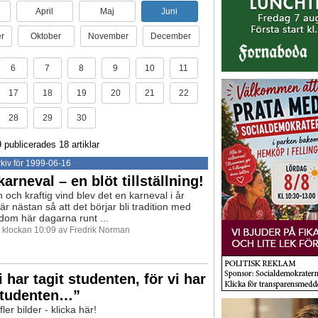
April
Maj
Juni
r
Oktober
November
December
6
7
8
9
10
11
17
18
19
20
21
22
28
29
30
 publicerades 18 artiklar
kiv för 1999-06-16
karneval – en blöt tillställning!
 och kraftig vind blev det en karneval i år
är nästan så att det börjar bli tradition med
 dom här dagarna runt ...
9 klockan 10:09 av Fredrik Norman
i har tagit studenten, för vi har
 studenten…”
fler bilder - klicka här!