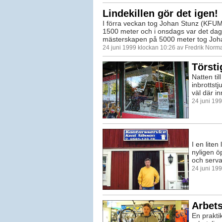
Lindekillen gör det igen!
I förra veckan tog Johan Stunz (KFUM
1500 meter och i onsdags var det dag
mästerskapen på 5000 meter tog Joha
24 juni 1999 klockan 10:26 av Fredrik Norm
Törsti
Natten ti
inbrottst
väl där i
24 juni 19
I en lite
nyligen ö
och serva
24 juni 19
Arbets
En praktik