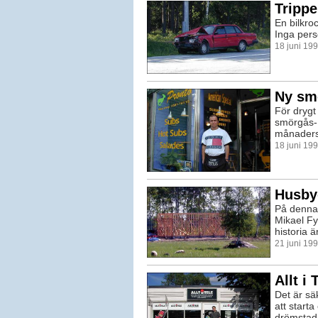
Trippe
En bilkroc
Inga pers
18 juni 19
Ny smö
För dryg
smörgås- 
månaders 
18 juni 19
Husby
På denna 
Mikael Fy
historia ä
21 juni 19
Allt i 
Det är s
att starta
drömstadi