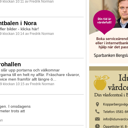
99 klockan 10:11 av Fredrik Norman
tbalen i Nora
fler bilder - klicka här!
99 klockan 10:14 av Fredrik Norman
rohallen
 slår upp portarna och välkomnar
arna till en helt ny affär. Fräschare råvaror,
vice men framför allt längre ö...
99 klockan 10:15 av Fredrik Norman
igen. I onsdagens
eter trots att
an