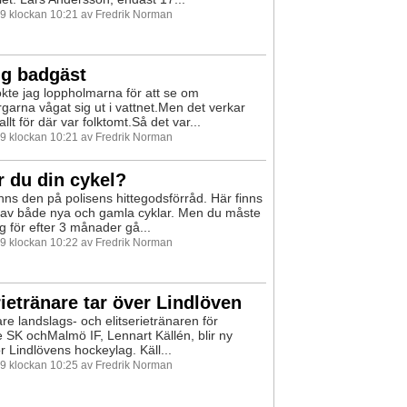
99 klockan 10:21 av Fredrik Norman
ig badgäst
kte jag loppholmarna för att se om
garna vågat sig ut i vattnet.Men det verkar
allt för där var folktomt.Så det var...
99 klockan 10:21 av Fredrik Norman
 du din cykel?
nns den på polisens hittegodsförråd. Här finns
av både nya och gamla cyklar. Men du måste
g för efter 3 månader gå...
99 klockan 10:22 av Fredrik Norman
rietränare tar över Lindlöven
are landslags- och elitserietränaren för
e SK ochMalmö IF, Lennart Källén, blir ny
r Lindlövens hockeylag. Käll...
99 klockan 10:25 av Fredrik Norman