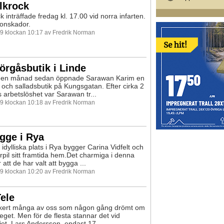
lkrock
k inträffade fredag kl. 17.00 vid norra infarten.
onskador.
99 klockan 10:17 av Fredrik Norman
rgåsbutik i Linde
t en månad sedan öppnade Sarawan Karim en
och salladsbutik på Kungsgatan. Efter cirka 2
arbetslöshet var Sarawan tr...
99 klockan 10:18 av Fredrik Norman
gge i Rya
idylliska plats i Rya bygger Carina Vidfelt och
rpil sitt framtida hem.Det charmiga i denna
r att de har valt att bygga ...
99 klockan 10:20 av Fredrik Norman
Tele
äkert många av oss som någon gång drömt om
 eget. Men för de flesta stannar det vid
et. Lars Andersson, endast 17...