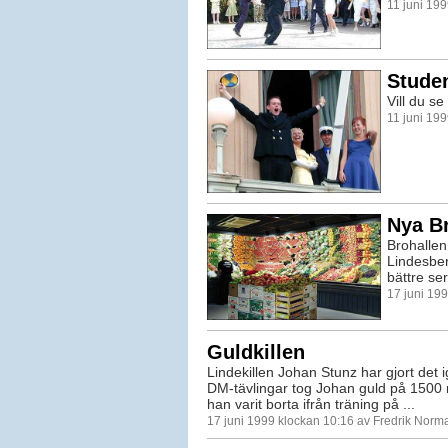
11 juni 19
Studen
Vill du se 
11 juni 19
Nya B
Brohallen
Lindesberg
bättre ser
17 juni 19
Guldkillen
Lindekillen Johan Stunz har gjort det 
DM-tävlingar tog Johan guld på 1500 m
han varit borta ifrån träning på ...
17 juni 1999 klockan 10:16 av Fredrik Norm