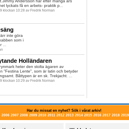
et.Jimmy Andersson har efter många års
et lyckats få en arbets- praktik p...
99 klockan 10:28 av Fredrik Norman
nsäng
ärr inte göra
Skabben som i
 ...
an
ytande Holländaren
ynmark heter den stolta ägaren av
n "Festina Lente", som är latin och betyder
ngsamt. Båttypen är en sk. Trekjacht. ...
99 klockan 10:29 av Fredrik Norman
Har du missat en nyhet? Sök i vårat arkiv!
5
2006
2007
2008
2009
2010
2011
2012
2013
2014
2015
2016
2017
2018
2019