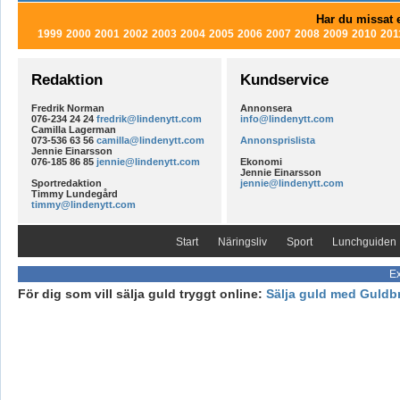
Har du missat e
1999
2000
2001
2002
2003
2004
2005
2006
2007
2008
2009
2010
201
Redaktion
Kundservice
Fredrik Norman
Annonsera
076-234 24 24
fredrik@lindenytt.com
info@lindenytt.com
Camilla Lagerman
073-536 63 56
camilla@lindenytt.com
Annonsprislista
Jennie Einarsson
076-185 86 85
jennie@lindenytt.com
Ekonomi
Jennie Einarsson
Sportredaktion
jennie@lindenytt.com
Timmy Lundegård
timmy@lindenytt.com
Start
Näringsliv
Sport
Lunchguiden
Ex
För dig som vill sälja guld tryggt online:
Sälja guld med Guldb