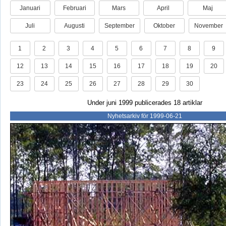
Januari
Februari
Mars
April
Maj
Juli
Augusti
September
Oktober
November
1
2
3
4
5
6
7
8
9
12
13
14
15
16
17
18
19
20
23
24
25
26
27
28
29
30
Under juni 1999 publicerades 18 artiklar
Nyhetsarkiv för 1999-06-21