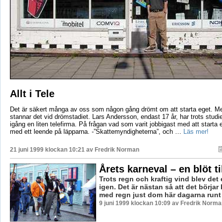
Allt i Tele
Det är säkert många av oss som någon gång drömt om att starta eget. Men
stannar det vid drömstadiet. Lars Andersson, endast 17 år, har trots studi
igång en liten telefirma. På frågan vad som varit jobbigast med att starta 
med ett leende på läpparna. -”Skattemyndigheterna”, och …
Läs mer!
21 juni 1999 klockan 10:21 av
Fredrik Norman
Årets karneval – en blöt ti
Trots regn och kraftig vind blev det 
igen. Det är nästan så att det börjar b
med regn just dom här dagarna runt .
9 juni 1999 klockan 10:09 av Fredrik Norma