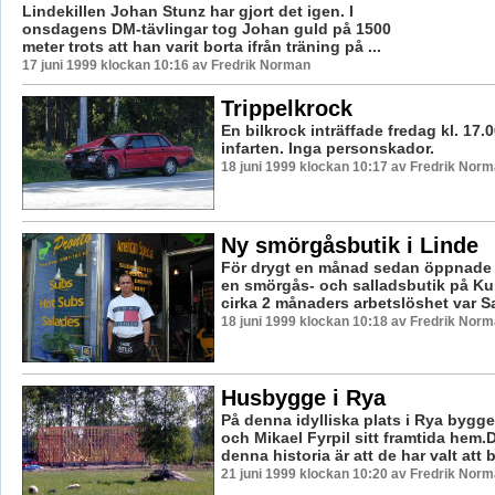
Lindekillen Johan Stunz har gjort det igen. I
onsdagens DM-tävlingar tog Johan guld på 1500
meter trots att han varit borta ifrån träning på ...
17 juni 1999 klockan 10:16 av Fredrik Norman
Trippelkrock
En bilkrock inträffade fredag kl. 17.0
infarten. Inga personskador.
18 juni 1999 klockan 10:17 av Fredrik Nor
Ny smörgåsbutik i Linde
För drygt en månad sedan öppnade
en smörgås- och salladsbutik på Ku
cirka 2 månaders arbetslöshet var Sa
18 juni 1999 klockan 10:18 av Fredrik Nor
Husbygge i Rya
På denna idylliska plats i Rya bygge
och Mikael Fyrpil sitt framtida hem.
denna historia är att de har valt att b
21 juni 1999 klockan 10:20 av Fredrik Nor