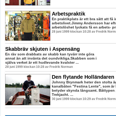
Arbetspraktik
En praktikplats är ett bra sätt att få i
arbetslivet.Jimmy Andersson har ef
arbetslöshet lyckats få en arbets- pra
28 juni 1999 klockan 10:28 av Fredrik Nor
Skabbräv skjuten i Aspensäng
En räv som drabbats av skabb kan tyvärr inte göra
annat än att invänta det oundvikliga.Skabben som i
själva verket är ett hudlevande kvalster ...
28 juni 1999 klockan 10:28 av Fredrik Norman
Den flytande Holländaren
Johnny Brynmark heter den stolta ä
kanalbåten "Festina Lente", som är 
betyder skynda långsamt. Båttypen ä
Trekjacht. ...
30 juni 1999 klockan 10:29 av Fredrik Nor