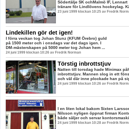
Södertälje SK ochMalmö IF, Lennart K
tränare för Lindlövens hockeylag. Käl
23 juni 1999 klockan 10:25 av Fredrik Nor
Lindekillen gör det igen!
I förra veckan tog Johan Stunz (KFUM Örebro) guld
på 1500 meter och i onsdags var det dags igen. I
DM-mästerskapen på 5000 meter tog Johan hem ...
24 juni 1999 klockan 10:26 av Fredrik Norman
Törstig inbrottstjuv
Natten till torsdag hade Minimax på
inbrottstjuv. Mannen slog in ett fön
och väl där inne plockade han på sig
24 juni 1999 klockan 10:26 av Fredrik Nor
I en liten lokal bakom Sixten Larsso
Nilsson nyligen öppnat firman Kont
både säljer och servar kontorsmaski
24 juni 1999 klockan 10:28 av Fredrik Nor