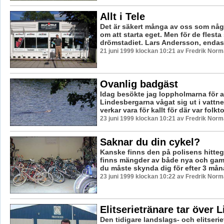
Allt i Tele
Det är säkert många av oss som nå
om att starta eget. Men för de flesta
drömstadiet. Lars Andersson, endast
21 juni 1999 klockan 10:21 av Fredrik Nor
Ovanlig badgäst
Idag besökte jag loppholmarna för a
Lindesbergarna vågat sig ut i vattn
verkar vara för kallt för där var folkt
23 juni 1999 klockan 10:21 av Fredrik Nor
Saknar du din cykel?
Kanske finns den på polisens hitteg
finns mängder av både nya och gaml
du måste skynda dig för efter 3 måna
23 juni 1999 klockan 10:22 av Fredrik Nor
Elitserietränare tar över 
Den tidigare landslags- och elitserie