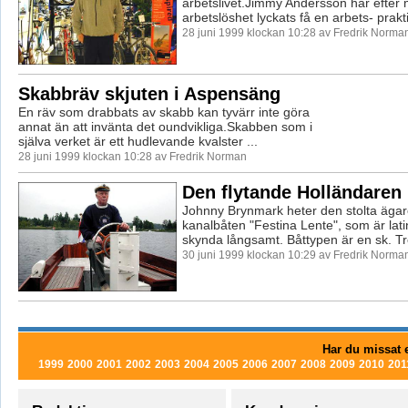
arbetslivet.Jimmy Andersson har efter
arbetslöshet lyckats få en arbets- prakti
28 juni 1999 klockan 10:28 av Fredrik Norma
Skabbräv skjuten i Aspensäng
En räv som drabbats av skabb kan tyvärr inte göra
annat än att invänta det oundvikliga.Skabben som i
själva verket är ett hudlevande kvalster ...
28 juni 1999 klockan 10:28 av Fredrik Norman
Den flytande Holländaren
Johnny Brynmark heter den stolta äga
kanalbåten "Festina Lente", som är lat
skynda långsamt. Båttypen är en sk. Tre
30 juni 1999 klockan 10:29 av Fredrik Norma
Har du missat e
1999
2000
2001
2002
2003
2004
2005
2006
2007
2008
2009
2010
201