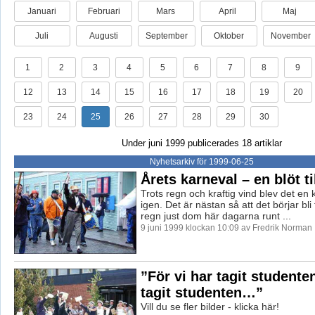
Januari
Februari
Mars
April
Maj
Juli
Augusti
September
Oktober
November
1
2
3
4
5
6
7
8
9
12
13
14
15
16
17
18
19
20
23
24
25
26
27
28
29
30
Under juni 1999 publicerades 18 artiklar
Nyhetsarkiv för 1999-06-25
Årets karneval – en blöt ti
Trots regn och kraftig vind blev det en 
igen. Det är nästan så att det börjar bli
regn just dom här dagarna runt ...
9 juni 1999 klockan 10:09 av Fredrik Norman
”För vi har tagit studenten
tagit studenten…”
Vill du se fler bilder - klicka här!