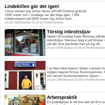
Lindekillen gör det igen!
I förra veckan tog Johan Stunz (KFUM Örebro) guld på
1500 meter och i onsdags var det dags igen. I DM-
mästerskapen på 5000 meter tog Johan hem ...
24 juni 1999 klockan 10:26 av Fredrik Norman
Törstig inbrottstjuv
Natten till torsdag hade Minimax påhäl
inbrottstjuv. Mannen slog in ett fönster
väl där inne plockade han på sig nå...
24 juni 1999 klockan 10:26 av Fredrik Norma
I en liten lokal bakom Sixten Larsson h
nyligen öppnat firman Kontorsservice. 
och servar kontorsmaskiner såsom ...
24 juni 1999 klockan 10:28 av Fredrik Norma
Arbetspraktik
En praktikplats är ett bra sätt att få in en