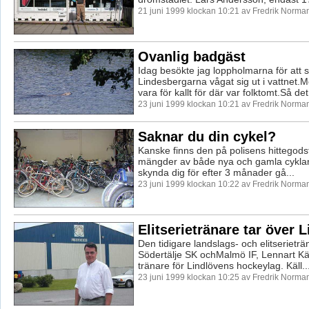
21 juni 1999 klockan 10:21 av Fredrik Norma
Ovanlig badgäst
Idag besökte jag loppholmarna för att 
Lindesbergarna vågat sig ut i vattnet.M
vara för kallt för där var folktomt.Så det 
23 juni 1999 klockan 10:21 av Fredrik Norma
Saknar du din cykel?
Kanske finns den på polisens hittegodsf
mängder av både nya och gamla cykla
skynda dig för efter 3 månader gå...
23 juni 1999 klockan 10:22 av Fredrik Norma
Elitserietränare tar över 
Den tidigare landslags- och elitserieträ
Södertälje SK ochMalmö IF, Lennart Käll
tränare för Lindlövens hockeylag. Käll..
23 juni 1999 klockan 10:25 av Fredrik Norma