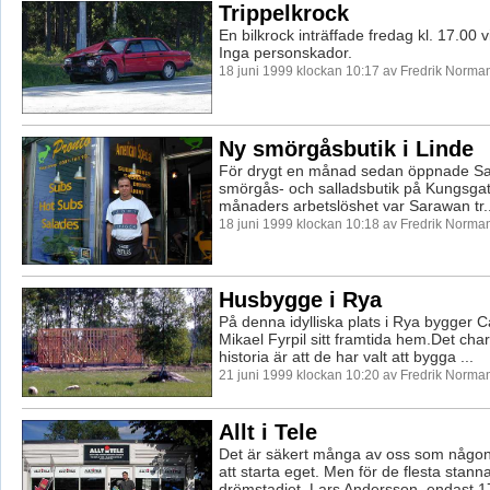
Trippelkrock
En bilkrock inträffade fredag kl. 17.00 v
Inga personskador.
18 juni 1999 klockan 10:17 av Fredrik Norma
Ny smörgåsbutik i Linde
För drygt en månad sedan öppnade S
smörgås- och salladsbutik på Kungsgata
månaders arbetslöshet var Sarawan tr..
18 juni 1999 klockan 10:18 av Fredrik Norma
Husbygge i Rya
På denna idylliska plats i Rya bygger C
Mikael Fyrpil sitt framtida hem.Det cha
historia är att de har valt att bygga ...
21 juni 1999 klockan 10:20 av Fredrik Norma
Allt i Tele
Det är säkert många av oss som någo
att starta eget. Men för de flesta stanna
drömstadiet. Lars Andersson, endast 17