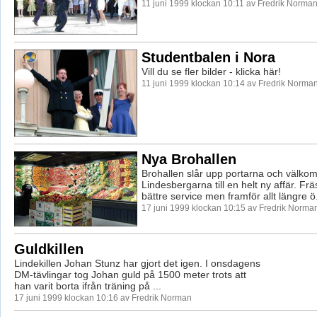
11 juni 1999 klockan 10:11 av Fredrik Norma
Studentbalen i Nora
Vill du se fler bilder - klicka här!
11 juni 1999 klockan 10:14 av Fredrik Norma
Nya Brohallen
Brohallen slår upp portarna och välko
Lindesbergarna till en helt ny affär. Fr
bättre service men framför allt längre ö.
17 juni 1999 klockan 10:15 av Fredrik Norma
Guldkillen
Lindekillen Johan Stunz har gjort det igen. I onsdagens
DM-tävlingar tog Johan guld på 1500 meter trots att
han varit borta ifrån träning på ...
17 juni 1999 klockan 10:16 av Fredrik Norman