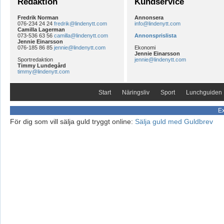
Redaktion
Kundservice
Fredrik Norman
Annonsera
076-234 24 24
fredrik@lindenytt.com
info@lindenytt.com
Camilla Lagerman
073-536 63 56
camilla@lindenytt.com
Annonsprislista
Jennie Einarsson
076-185 86 85
jennie@lindenytt.com
Ekonomi
Jennie Einarsson
Sportredaktion
jennie@lindenytt.com
Timmy Lundegård
timmy@lindenytt.com
Start
Näringsliv
Sport
Lunchguiden
Ex
För dig som vill sälja guld tryggt online:
Sälja guld med Guldbrev