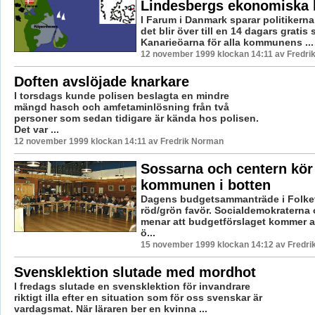
Lindesbergs ekonomiska k
I Farum i Danmark sparar politikerna
det blir över till en 14 dagars gratis 
Kanarieöarna för alla kommunens ...
12 november 1999 klockan 14:11 av Fredr
Doften avslöjade knarkare
I torsdags kunde polisen beslagta en mindre
mängd hasch och amfetaminlösning från två
personer som sedan tidigare är kända hos polisen.
Det var ...
12 november 1999 klockan 14:11 av Fredrik Norman
Sossarna och centern kör
kommunen i botten
Dagens budgetsammanträde i Folket
röd/grön favör. Socialdemokraterna
menar att budgetförslaget kommer att
ö...
15 november 1999 klockan 14:12 av Fredr
Svensklektion slutade med mordhot
I fredags slutade en svensklektion för invandrare
riktigt illa efter en situation som för oss svenskar är
vardagsmat. När läraren ber en kvinna ...