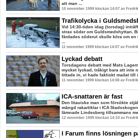
att man ...
10 november 1999 klockan 14:07 av Fredr
Trafikolycka i Guldsmeds
Vid 14:30-tiden idag (torsdag) inträ
strax söder om Guldsmedshyttan. B
färdades söderut skulle köra om en 
...
11 november 1999 klockan 14:07 av Fredr
Lyckad debatt
Torsdagens debatt med Mats Lager
mycket lyckad, tråkigt bara att inte n
tittade in, vi hade faktiskt mailat till 
11 november 1999 klockan 14:08 av Fredr
ICA-snattaren är fast
Den litauiske man som försökte stjäl
mängd rakartiklar i ICA Stadsskogen 
lämnade Lindesberg tillsammans med
12 november 1999 klockan 14:10 av Fredr
I Farum finns lösningen p