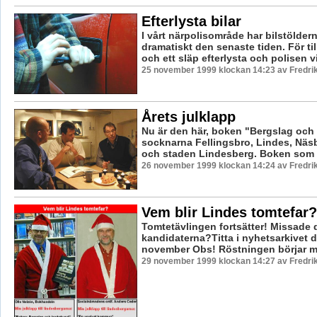
Efterlysta bilar
I vårt närpolisområde har bilstölder
dramatiskt den senaste tiden. För tillf
och ett släp efterlysta och polisen vil
25 november 1999 klockan 14:23 av Fredr
Årets julklapp
Nu är den här, boken "Bergslag och
socknarna Fellingsbro, Lindes, Nä
och staden Lindesberg. Boken som är
26 november 1999 klockan 14:24 av Fredr
Vem blir Lindes tomtefar?
Tomtetävlingen fortsätter! Missade d
kandidaterna?Titta i nyhetsarkivet 
november Obs! Röstningen börjar må
29 november 1999 klockan 14:27 av Fredr