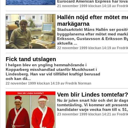
Eurocard American Express har lovat a
21 november 1999 klockan 14:18 av Fredr
Hallén nöjd efter mötet m
markägarna
Stadsarkitekt Måns Hallén ser positi
byggplanerna efter mötet med mark
Eriksson, Gustavsson & Eriksson B
aktuella ...
22 november 1999 klockan 14:19 av Fredr
Fick tand utslagen
I helgen blev en yngling hemmahörande i
Kopparberg misshandlad utanför Musikhuset i
Lindesberg. Han var vid tillfället kraftigt berusad
och kan dä...
22 november 1999 klockan 14:19 av Fredrik Norman
Vem blir Lindes tomtefar?
Nu är julen snart här och det är dag
tomtetävling. Vi kommer att present
kandidater varje vecka fram till v. 51, 
23 november 1999 klockan 14:21 av Fredr