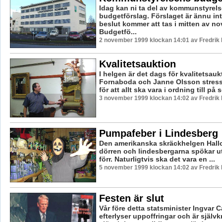
Idag kan ni ta del av kommunstyrel
budgetförslag. Förslaget är ännu inte 
beslut kommer att tas i mitten av n
Budgetfö...
2 november 1999 klockan 14:01 av Fredri
Kvalitetsauktion
I helgen är det dags för kvalitetsauk
Fornaboda och Janne Olsson stressar
för att allt ska vara i ordning till på 
3 november 1999 klockan 14:02 av Fredri
Pumpafeber i Lindesberg
Den amerikanska skräckhelgen Hallo
dörren och lindesbergarna spökar ut
förr. Naturligtvis ska det vara en ...
5 november 1999 klockan 14:02 av Fredri
Festen är slut
Vår före detta statsminister Ingvar 
efterlyser uppoffringar och är självk