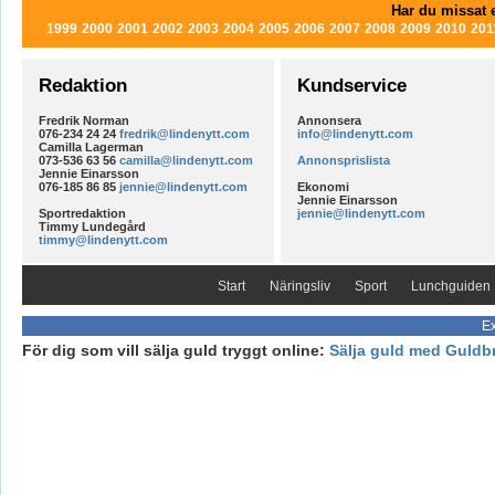
Har du missat e
1999
2000
2001
2002
2003
2004
2005
2006
2007
2008
2009
2010
201
Redaktion
Kundservice
Fredrik Norman
Annonsera
076-234 24 24
fredrik@lindenytt.com
info@lindenytt.com
Camilla Lagerman
073-536 63 56
camilla@lindenytt.com
Annonsprislista
Jennie Einarsson
076-185 86 85
jennie@lindenytt.com
Ekonomi
Jennie Einarsson
Sportredaktion
jennie@lindenytt.com
Timmy Lundegård
timmy@lindenytt.com
Start
Näringsliv
Sport
Lunchguiden
Ex
För dig som vill sälja guld tryggt online:
Sälja guld med Guldb