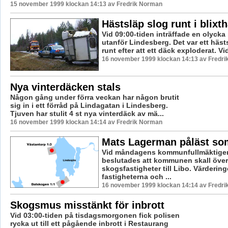
15 november 1999 klockan 14:13 av Fredrik Norman
Hästsläp slog runt i blixt
Vid 09:00-tiden inträffade en olycka 
utanför Lindesberg. Det var ett häst
runt efter att ett däck exploderat. Vid
16 november 1999 klockan 14:13 av Fredr
Nya vinterdäcken stals
Någon gång under förra veckan har någon brutit
sig in i ett förråd på Lindagatan i Lindesberg.
Tjuven har stulit 4 st nya vinterdäck av mä...
16 november 1999 klockan 14:14 av Fredrik Norman
Mats Lagerman påläst som
Vid måndagens kommunfullmäktige
beslutades att kommunen skall över
skogsfastigheter till Libo. Värderin
fastigheterna och ...
16 november 1999 klockan 14:14 av Fredr
Skogsmus misstänkt för inbrott
Vid 03:00-tiden på tisdagsmorgonen fick polisen
rycka ut till ett pågående inbrott i Restaurang