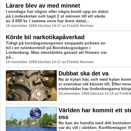
Lärare blev av med minnet
I onsdags har någon eller några brutit upp en dator
på Lindeskolan och tagit 2 st minnen till ett värde
av 3 000 kr. I samma veva har även datal...
18 november 1999 klockan 14:17 av Fredrik Norman
Körde bil narkotikapåverkad
Tidigt på torsdagsmorgonen stoppade polisen en
bil i en rutinkontroll på Bondskogsvägen i
Lindesberg. Man misstänkte genast att föraren var
på...
18 november 1999 klockan 14:17 av Fredrik Norman
Dubbat ska det va
Nu är kylan här, och med kylan ko
vi svenskar väl känner till. Efter to
vinterväder har lindesbergarna börjat
19 november 1999 klockan 14:18 av Fredr
Världen har kommit ett s
oss
Nu kan du handla med ditt kontokort
var du vill i världen. Kortföretagen 