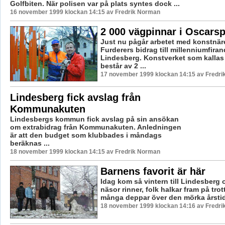
Golfbiten. När polisen var på plats syntes dock ...
16 november 1999 klockan 14:15 av Fredrik Norman
2 000 vägpinnar i Oscars
Just nu pågår arbetet med konstnär
Furderers bidrag till millenniumfiran
Lindesberg. Konstverket som kallas
består av 2 ...
17 november 1999 klockan 14:15 av Fredr
Lindesberg fick avslag från
Kommunakuten
Lindesbergs kommun fick avslag på sin ansökan
om extrabidrag från Kommunakuten. Anledningen
är att den budget som klubbades i måndags
beräknas ...
18 november 1999 klockan 14:15 av Fredrik Norman
Barnens favorit är här
Idag kom så vintern till Lindesberg oc
näsor rinner, folk halkar fram på tro
många deppar över den mörka årstid
18 november 1999 klockan 14:16 av Fredr