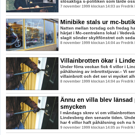
slösaktiga s-politiken som lärde oss a
7 november 1999 klockan 14:03 av Fredri
Minibike stals ur mc-buti
Natten mellan torsdag och fredag ha
härjat i Mc-centralens lokal i Vedev
slagit sönder skyltfönstret och sedan
8 november 1999 klockan 14:04 av Fredri
Villainbrotten ökar i Lind
Under förra veckan fick 4 villor i Li
påhälsning av inbrottstjuvar.– Vi se
villainbrott och det ser vi mycket allv
8 november 1999 klockan 14:04 av Fredri
Ännu en villa blev länsad
smycken
I måndags skrev vi om villainbrotten
Lindesberg den senaste tiden. Unde
har 4 villor haft påhälsning och nu ha
9 november 1999 klockan 14:05 av Fredri