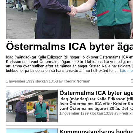
Östermalms ICA byter äg
Idag (måndag) tar Kalle Eriksson (till höger i bild) över Östermalms ICA eft
Karlsson som varit Östermalms ägare i 20 år. Det känns lite vemodigt me
att lämna över butiken efter så många år, säger Krister. Kalle har tidigare
butikschef på Lindehallen så hans ansikte är inte helt okänt för …
Läs me
1 november 1999 klockan 13:58 av
Fredrik Norman
Östermalms ICA byter äg
Idag (måndag) tar Kalle Eriksson (till
över Östermalms ICA efter Krister K
varit Östermalms ägare i 20 år. Det kä
1 november 1999 klockan 13:58 av Fredri
Kommunstyrelsens budge