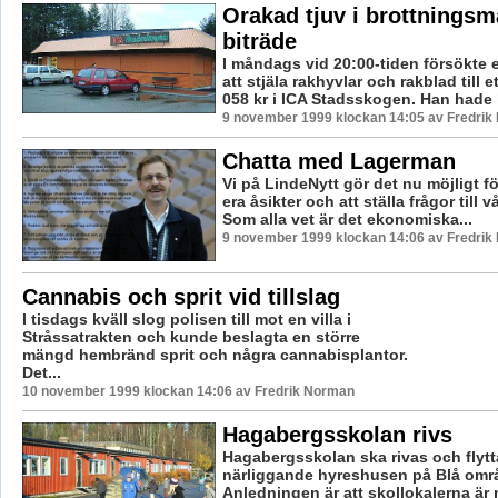
Orakad tjuv i brottnings
biträde
I måndags vid 20:00-tiden försökte 
att stjäla rakhyvlar och rakblad till e
058 kr i ICA Stadsskogen. Han hade l
9 november 1999 klockan 14:05 av Fredri
Chatta med Lagerman
Vi på LindeNytt gör det nu möjligt fö
era åsikter och att ställa frågor till vå
Som alla vet är det ekonomiska...
9 november 1999 klockan 14:06 av Fredri
Cannabis och sprit vid tillslag
I tisdags kväll slog polisen till mot en villa i
Stråssatrakten och kunde beslagta en större
mängd hembränd sprit och några cannabisplantor.
Det...
10 november 1999 klockan 14:06 av Fredrik Norman
Hagabergsskolan rivs
Hagabergsskolan ska rivas och flytta
närliggande hyreshusen på Blå omr
Anledningen är att skollokalerna är