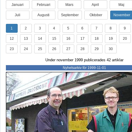
Januari
Februari
Mars
April
Maj
Juli
Augusti
September
Oktober
November
1
2
3
4
5
6
7
8
9
12
13
14
15
16
17
18
19
20
23
24
25
26
27
28
29
30
Under november 1999 publicerades 42 artiklar
Nyhetsarkiv för 1999-11-01