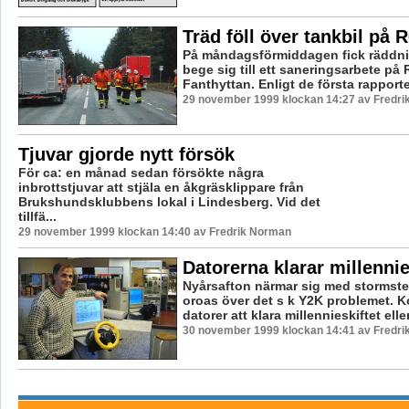
Träd föll över tankbil på 
På måndagsförmiddagen fick räddni
bege sig till ett saneringsarbete på
Fanthyttan. Enligt de första rapporte
29 november 1999 klockan 14:27 av Fredr
Tjuvar gjorde nytt försök
För ca: en månad sedan försökte några
inbrottstjuvar att stjäla en åkgräsklippare från
Brukshundsklubbens lokal i Lindesberg. Vid det
tillfä...
29 november 1999 klockan 14:40 av Fredrik Norman
Datorerna klarar millennie
Nyårsafton närmar sig med stormst
oroas över det s k Y2K problemet. 
datorer att klara millennieskiftet eller 
30 november 1999 klockan 14:41 av Fredr