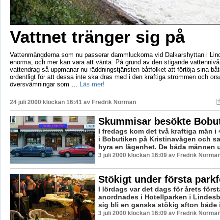
Vattnet tränger sig på
Vattenmängderna som nu passerar dammluckorna vid Dalkarshyttan i Lin
enorma, och mer kan vara att vänta. På grund av den stigande vattennivån
vattendrag så uppmanar nu räddningstjänsten båtfolket att förtöja sina bå
ordentligt för att dessa inte ska dras med i den kraftiga strömmen och o
översvämningar som …
Läs mer!
24 juli 2000 klockan 16:41 av
Fredrik Norman
Skummisar besökte Bobu
I fredags kom det två kraftiga män i 
i Bobutiken på Kristinavägen och sad
hyra en lägenhet. De båda männen u
3 juli 2000 klockan 16:09 av Fredrik Norma
Stökigt under första park
I lördags var det dags för årets förs
anordnades i Hotellparken i Lindesb
sig bli en ganska stökig afton både i
3 juli 2000 klockan 16:09 av Fredrik Norma