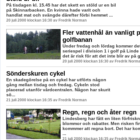
På tisdagen kl. 15.45 har det skett en stöld ur en bil
på Skinnarbacken. En kvinna hade varit och
handlat mat och svängde därefter förbi hemmet ...
20 juli 2000 klockan 16:30 av Fredrik Norman
Fler vattenhål än vanligt 
golfbanan
Under fredag och lördag kommer det
seriespel i division 1 i golf på Lind
det är risk för att det inte blir av på 
20 juli 2000 klockan 16:30 av Fredrik Norm
Sönderskuren cykel
En skadegörelse på en cykel har utförts någon
gång mellan tisdag och fredag. Cykeln stod
placerad utanför vårdcentralen. Någon har skurit
sö...
21 juli 2000 klockan 16:35 av Fredrik Norman
Regn, regn och åter regn
Lindesberg har fått en liten förfrisk
blommor och rabatter. Men risken finn
kommmer att regna bort. Det har kom
...
21 juli 2000 klockan 16:35 av Fredrik Norm