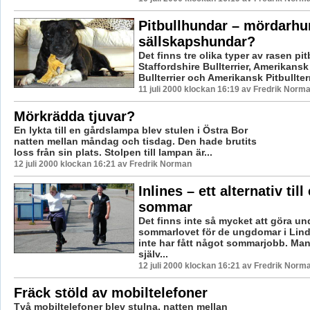
Pitbullhundar – mördarhun
sällskapshundar?
Det finns tre olika typer av rasen pit
Staffordshire Bullterrier, Amerikansk
Bullterrier och Amerikansk Pitbullterr
11 juli 2000 klockan 16:19 av Fredrik Norm
Mörkrädda tjuvar?
En lykta till en gårdslampa blev stulen i Östra Bor
natten mellan måndag och tisdag. Den hade brutits
loss från sin plats. Stolpen till lampan är...
12 juli 2000 klockan 16:21 av Fredrik Norman
Inlines – ett alternativ till
sommar
Det finns inte så mycket att göra un
sommarlovet för de ungdomar i Lin
inte har fått något sommarjobb. Man 
själv...
12 juli 2000 klockan 16:21 av Fredrik Norm
Fräck stöld av mobiltelefoner
Två mobiltelefoner blev stulna, natten mellan