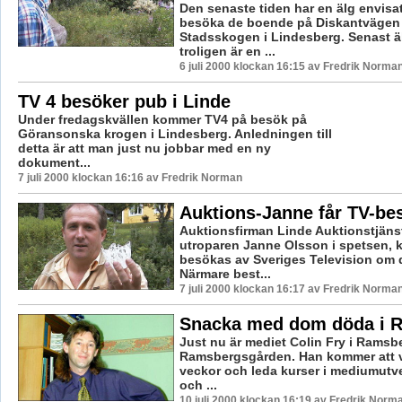
Den senaste tiden har en älg envisa
besöka de boende på Diskantvägen
Stadsskogen i Lindesberg. Senast ä
troligen är en ...
6 juli 2000 klockan 16:15 av Fredrik Norma
TV 4 besöker pub i Linde
Under fredagskvällen kommer TV4 på besök på
Göransonska krogen i Lindesberg. Anledningen till
detta är att man just nu jobbar med en ny
dokument...
7 juli 2000 klockan 16:16 av Fredrik Norman
Auktions-Janne får TV-be
Auktionsfirman Linde Auktionstjän
utroparen Janne Olsson i spetsen, 
besökas av Sveriges Television om 
Närmare best...
7 juli 2000 klockan 16:17 av Fredrik Norma
Snacka med dom döda i 
Just nu är mediet Colin Fry i Ramsb
Ramsbergsgården. Han kommer att va
veckor och leda kurser i mediumutve
och ...
10 juli 2000 klockan 16:19 av Fredrik Norm