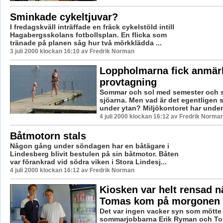
Sminkade cykeltjuvar?
I fredagskväll inträffade en fräck cykelstöld intill
Hagabergsskolans fotbollsplan. En flicka som
tränade på planen såg hur två mörkklädda ...
3 juli 2000 klockan 16:10 av Fredrik Norman
Loppholmarna fick anmärk
provtagning
Sommar och sol med semester och s
sjöarna. Men vad är det egentligen 
under ytan? Miljökontoret har under j
4 juli 2000 klockan 16:12 av Fredrik Norma
Båtmotorn stals
Någon gång under söndagen har en båtägare i
Lindesberg blivit bestulen på sin båtmotor. Båten
var förankrad vid södra viken i Stora Lindesj...
4 juli 2000 klockan 16:12 av Fredrik Norman
Kiosken var helt rensad n
Tomas kom på morgonen
Det var ingen vacker syn som mötte
sommarjobbarna Erik Ryman och To