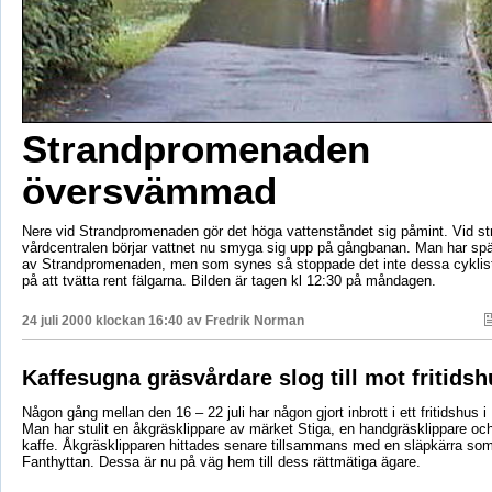
Strandpromenaden
översvämmad
Nere vid Strandpromenaden gör det höga vattenståndet sig påmint. Vid st
vårdcentralen börjar vattnet nu smyga sig upp på gångbanan. Man har spä
av Strandpromenaden, men som synes så stoppade det inte dessa cykli
på att tvätta rent fälgarna. Bilden är tagen kl 12:30 på måndagen.
24 juli 2000 klockan 16:40 av
Fredrik Norman
Kaffesugna gräsvårdare slog till mot fritidsh
Någon gång mellan den 16 – 22 juli har någon gjort inbrott i ett fritidshus
Man har stulit en åkgräsklippare av märket Stiga, en handgräsklippare och 
kaffe. Åkgräsklipparen hittades senare tillsammans med en släpkärra som 
Fanthyttan. Dessa är nu på väg hem till dess rättmätiga ägare.