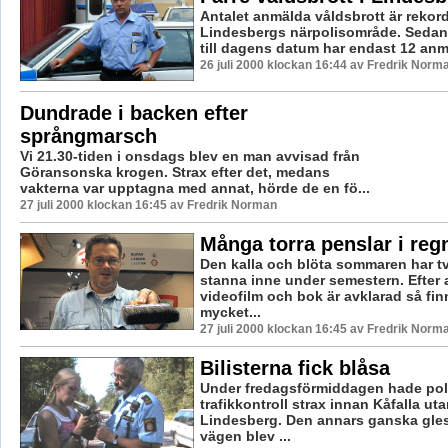
Antalet anmälda våldsbrott är rekord
Lindesbergs närpolisområde. Sedan 
till dagens datum har endast 12 anmä
26 juli 2000 klockan 16:44 av Fredrik Norm
Dundrade i backen efter
språngmarsch
Vi 21.30-tiden i onsdags blev en man avvisad från
Göransonska krogen. Strax efter det, medans
vakterna var upptagna med annat, hörde de en fö...
27 juli 2000 klockan 16:45 av Fredrik Norman
Många torra penslar i reg
Den kalla och blöta sommaren har tvi
stanna inne under semestern. Efter 
videofilm och bok är avklarad så fin
mycket...
27 juli 2000 klockan 16:45 av Fredrik Norm
Bilisterna fick blåsa
Under fredagsförmiddagen hade pol
trafikkontroll strax innan Kåfalla uta
Lindesberg. Den annars ganska glest
vägen blev ...