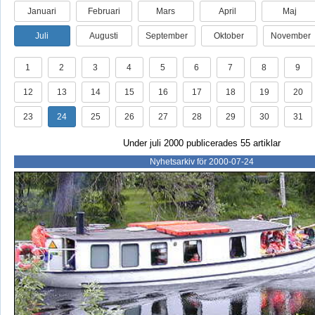
Januari
Februari
Mars
April
Maj
Juli
Augusti
September
Oktober
November
1
2
3
4
5
6
7
8
9
12
13
14
15
16
17
18
19
20
23
24
25
26
27
28
29
30
31
Under juli 2000 publicerades 55 artiklar
Nyhetsarkiv för 2000-07-24