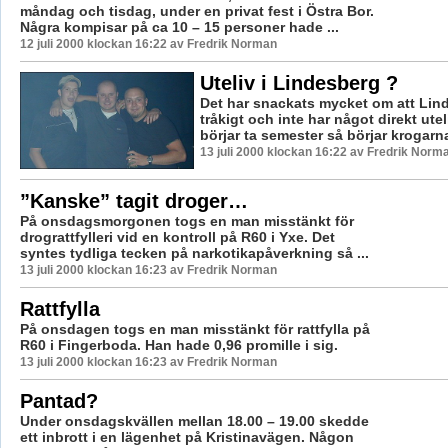
måndag och tisdag, under en privat fest i Östra Bor.
Några kompisar på ca 10 – 15 personer hade ...
12 juli 2000 klockan 16:22 av Fredrik Norman
Uteliv i Lindesberg ?
Det har snackats mycket om att Lin
tråkigt och inte har något direkt utel
börjar ta semester så börjar krogarna 
13 juli 2000 klockan 16:22 av Fredrik Norm
”Kanske” tagit droger…
På onsdagsmorgonen togs en man misstänkt för
drograttfylleri vid en kontroll på R60 i Yxe. Det
syntes tydliga tecken på narkotikapåverkning så ...
13 juli 2000 klockan 16:23 av Fredrik Norman
Rattfylla
På onsdagen togs en man misstänkt för rattfylla på
R60 i Fingerboda. Han hade 0,96 promille i sig.
13 juli 2000 klockan 16:23 av Fredrik Norman
Pantad?
Under onsdagskvällen mellan 18.00 – 19.00 skedde
ett inbrott i en lägenhet på Kristinavägen. Någon