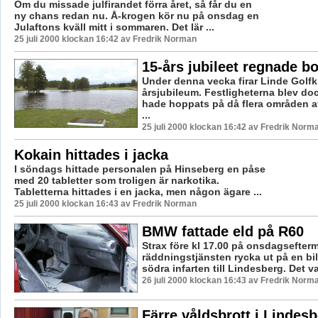
Om du missade julfirandet förra året, så får du en
ny chans redan nu. Å-krogen kör nu på onsdag en
Julaftons kväll mitt i sommaren. Det lär ...
25 juli 2000 klockan 16:42 av Fredrik Norman
15-års jubileet regnade bo
Under denna vecka firar Linde Golfk
årsjubileum. Festligheterna blev do
hade hoppats på då flera områden a
...
25 juli 2000 klockan 16:42 av Fredrik Norm
Kokain hittades i jacka
I söndags hittade personalen på Hinseberg en påse
med 20 tabletter som troligen är narkotika.
Tabletterna hittades i en jacka, men någon ägare ...
25 juli 2000 klockan 16:43 av Fredrik Norman
BMW fattade eld på R60
Strax före kl 17.00 på onsdagsefter
räddningstjänsten rycka ut på en bi
södra infarten till Lindesberg. Det v
26 juli 2000 klockan 16:43 av Fredrik Norm
Färre våldsbrott i Lindes