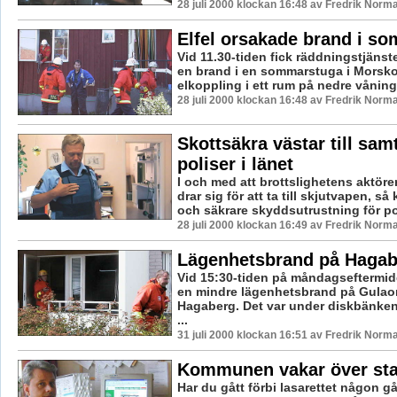
28 juli 2000 klockan 16:48 av Fredrik Norm
Elfel orsakade brand i s
Vid 11.30-tiden fick räddningstjänst
en brand i en sommarstuga i Morsko
elkoppling i ett rum på nedre våninge
28 juli 2000 klockan 16:48 av Fredrik Norm
Skottsäkra västar till sam
poliser i länet
I och med att brottslighetens aktöre
drar sig för att ta till skjutvapen, så
och säkrare skyddsutrustning för pol
28 juli 2000 klockan 16:49 av Fredrik Norm
Lägenhetsbrand på Hagab
Vid 15:30-tiden på måndagseftermi
en mindre lägenhetsbrand på Gulao
Hagaberg. Det var under diskbänke
...
31 juli 2000 klockan 16:51 av Fredrik Norm
Kommunen vakar över st
Har du gått förbi lasarettet någon 