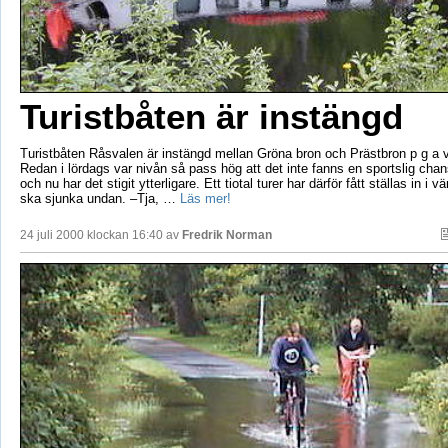
Turistbåten är instängd
Turistbåten Råsvalen är instängd mellan Gröna bron och Prästbron p g a 
Redan i lördags var nivån så pass hög att det inte fanns en sportslig chans
och nu har det stigit ytterligare. Ett tiotal turer har därför fått ställas in i v
ska sjunka undan. –Tja, …
Läs mer!
24 juli 2000 klockan 16:40 av
Fredrik Norman