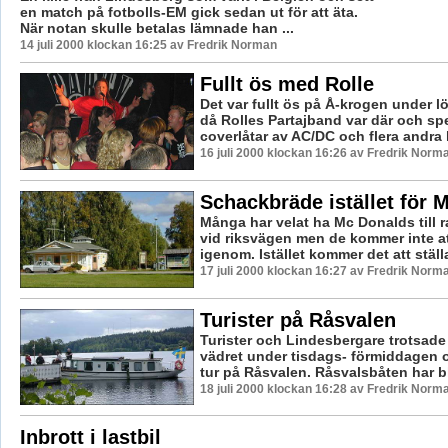
en match på fotbolls-EM gick sedan ut för att äta.
När notan skulle betalas lämnade han ...
14 juli 2000 klockan 16:25 av Fredrik Norman
Fullt ös med Rolle
Det var fullt ös på Å-krogen under l
då Rolles Partajband var där och sp
coverlåtar av AC/DC och flera andra k
16 juli 2000 klockan 16:26 av Fredrik Norm
Schackbräde istället för 
Många har velat ha Mc Donalds till r
vid riksvägen men de kommer inte at
igenom. Istället kommer det att ställa
17 juli 2000 klockan 16:27 av Fredrik Norm
Turister på Råsvalen
Turister och Lindesbergare trotsade 
vädret under tisdags- förmiddagen 
tur på Råsvalen. Råsvalsbåten har bli
18 juli 2000 klockan 16:28 av Fredrik Norm
Inbrott i lastbil