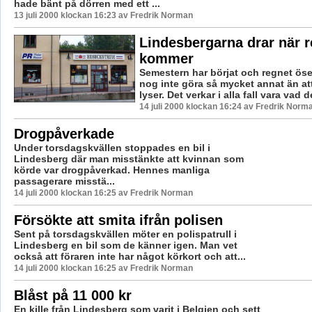
hade bänt på dörren med ett ...
13 juli 2000 klockan 16:23 av Fredrik Norman
Lindesbergarna drar när 
kommer
Semestern har börjat och regnet öse
nog inte göra så mycket annat än att
lyser. Det verkar i alla fall vara vad de
14 juli 2000 klockan 16:24 av Fredrik Norm
Drogpåverkade
Under torsdagskvällen stoppades en bil i
Lindesberg där man misstänkte att kvinnan som
körde var drogpåverkad. Hennes manliga
passagerare misstä...
14 juli 2000 klockan 16:25 av Fredrik Norman
Försökte att smita ifrån polisen
Sent på torsdagskvällen möter en polispatrull i
Lindesberg en bil som de känner igen. Man vet
också att föraren inte har något körkort och att...
14 juli 2000 klockan 16:25 av Fredrik Norman
Blåst på 11 000 kr
En kille från Lindesberg som varit i Belgien och sett