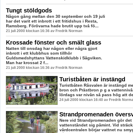
Tungt stöldgods
Någon gång mellan den 30 september och 19 juli
har det varit ett inbrott i ett fritidshus i Resta,
Ramsberg. Förövarna hade brutit upp två fö...
21 juli 2000 klockan 16:36 av Fredrik Norman
Krossade fönster och smält glass
Natten till onsdag har någon eller några gjort
inbrott i ett klubbhus som tillhör
Guldsmedshyttans Vattenskidklubb i Sågviken.
Man har krossat 2 f...
21 juli 2000 klockan 16:36 av Fredrik Norman
Turistbåten är instängd
Turistbåten Råsvalen är instängd m
bron och Prästbron p g a vattennivå
lördags var nivån så pass hög att det
24 juli 2000 klockan 16:40 av Fredrik Norm
Strandpromenaden över
Nere vid Strandpromenaden gör det
vattenståndet sig påmint. Vid sträc
vårdcentralen börjar vattnet nu smy