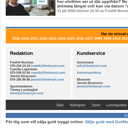
hur utsikten ser ut där uppifrån? Nu
drömma längre och kan via datorn "g
31 juli 2000 klockan 16:56 av Fredrik Norm
Har du missat e
1999
2000
2001
2002
2003
2004
2005
2006
2007
2008
2009
2010
201
Redaktion
Kundservice
Fredrik Norman
Annonsera
076-234 24 24
fredrik@lindenytt.com
info@lindenytt.com
Camilla Lagerman
073-536 63 56
camilla@lindenytt.com
Annonsprislista
Jennie Einarsson
076-185 86 85
jennie@lindenytt.com
Ekonomi
Jennie Einarsson
Sportredaktion
jennie@lindenytt.com
Timmy Lundegård
timmy@lindenytt.com
Start
Näringsliv
Sport
Lunchguiden
Ex
För dig som vill sälja guld tryggt online:
Sälja guld med Guldb