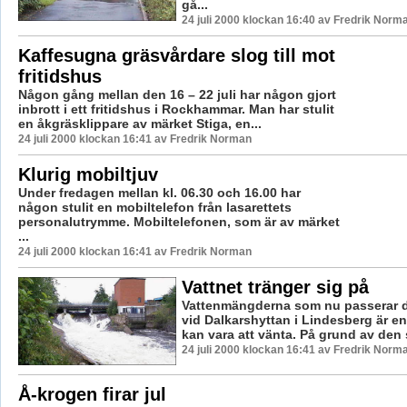
gå...
24 juli 2000 klockan 16:40 av Fredrik Norm
Kaffesugna gräsvårdare slog till mot
fritidshus
Någon gång mellan den 16 – 22 juli har någon gjort
inbrott i ett fritidshus i Rockhammar. Man har stulit
en åkgräsklippare av märket Stiga, en...
24 juli 2000 klockan 16:41 av Fredrik Norman
Klurig mobiltjuv
Under fredagen mellan kl. 06.30 och 16.00 har
någon stulit en mobiltelefon från lasarettets
personalutrymme. Mobiltelefonen, som är av märket
...
24 juli 2000 klockan 16:41 av Fredrik Norman
Vattnet tränger sig på
Vattenmängderna som nu passerar
vid Dalkarshyttan i Lindesberg är e
kan vara att vänta. På grund av den s
24 juli 2000 klockan 16:41 av Fredrik Norm
Å-krogen firar jul