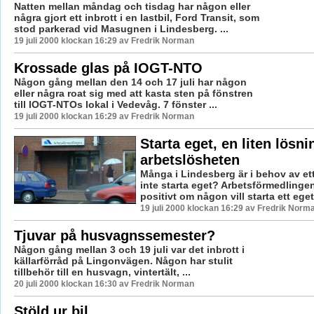
Natten mellan måndag och tisdag har någon eller
några gjort ett inbrott i en lastbil, Ford Transit, som
stod parkerad vid Masugnen i Lindesberg. ...
19 juli 2000 klockan 16:29 av Fredrik Norman
Krossade glas på IOGT-NTO
Någon gång mellan den 14 och 17 juli har någon
eller några roat sig med att kasta sten på fönstren
till IOGT-NTOs lokal i Vedevåg. 7 fönster ...
19 juli 2000 klockan 16:29 av Fredrik Norman
Starta eget, en liten lösnin
arbetslösheten
Många i Lindesberg är i behov av ett
inte starta eget? Arbetsförmedlingen
positivt om någon vill starta ett eget 
19 juli 2000 klockan 16:29 av Fredrik Norm
Tjuvar på husvagnssemester?
Någon gång mellan 3 och 19 juli var det inbrott i
källarförråd på Lingonvägen. Någon har stulit
tillbehör till en husvagn, vintertält, ...
20 juli 2000 klockan 16:30 av Fredrik Norman
Stöld ur bil