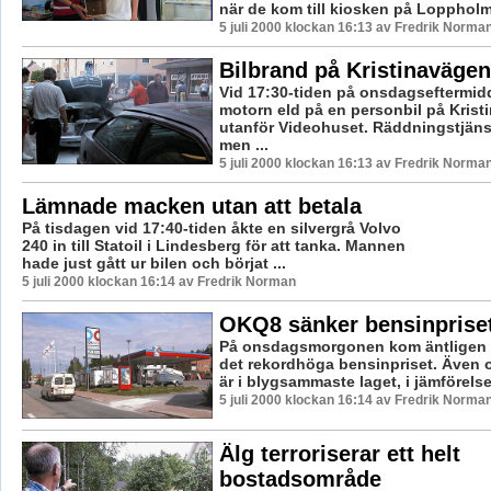
när de kom till kiosken på Loppholma
5 juli 2000 klockan 16:13 av Fredrik Norma
Bilbrand på Kristinavägen
Vid 17:30-tiden på onsdagseftermid
motorn eld på en personbil på Krist
utanför Videohuset. Räddningstjäns
men ...
5 juli 2000 klockan 16:13 av Fredrik Norma
Lämnade macken utan att betala
På tisdagen vid 17:40-tiden åkte en silvergrå Volvo
240 in till Statoil i Lindesberg för att tanka. Mannen
hade just gått ur bilen och börjat ...
5 juli 2000 klockan 16:14 av Fredrik Norman
OKQ8 sänker bensinprise
På onsdagsmorgonen kom äntligen 
det rekordhöga bensinpriset. Även
är i blygsammaste laget, i jämförels
5 juli 2000 klockan 16:14 av Fredrik Norma
Älg terroriserar ett helt
bostadsområde