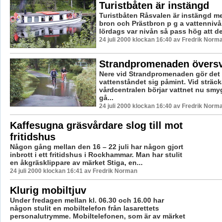
Turistbåten är instängd
Turistbåten Råsvalen är instängd m
bron och Prästbron p g a vattennivå
lördags var nivån så pass hög att det
24 juli 2000 klockan 16:40 av Fredrik Norm
Strandpromenaden över
Nere vid Strandpromenaden gör det
vattenståndet sig påmint. Vid sträc
vårdcentralen börjar vattnet nu smy
gå...
24 juli 2000 klockan 16:40 av Fredrik Norm
Kaffesugna gräsvårdare slog till mot
fritidshus
Någon gång mellan den 16 – 22 juli har någon gjort
inbrott i ett fritidshus i Rockhammar. Man har stulit
en åkgräsklippare av märket Stiga, en...
24 juli 2000 klockan 16:41 av Fredrik Norman
Klurig mobiltjuv
Under fredagen mellan kl. 06.30 och 16.00 har
någon stulit en mobiltelefon från lasarettets
personalutrymme. Mobiltelefonen, som är av märket