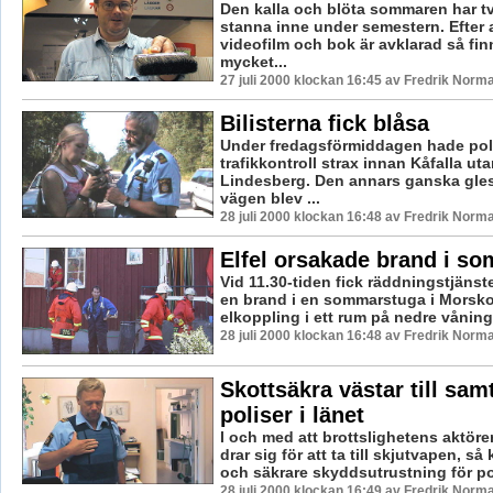
Den kalla och blöta sommaren har tvi
stanna inne under semestern. Efter 
videofilm och bok är avklarad så fin
mycket...
27 juli 2000 klockan 16:45 av Fredrik Norm
Bilisterna fick blåsa
Under fredagsförmiddagen hade pol
trafikkontroll strax innan Kåfalla uta
Lindesberg. Den annars ganska glest
vägen blev ...
28 juli 2000 klockan 16:48 av Fredrik Norm
Elfel orsakade brand i s
Vid 11.30-tiden fick räddningstjänst
en brand i en sommarstuga i Morsko
elkoppling i ett rum på nedre våninge
28 juli 2000 klockan 16:48 av Fredrik Norm
Skottsäkra västar till sam
poliser i länet
I och med att brottslighetens aktöre
drar sig för att ta till skjutvapen, så
och säkrare skyddsutrustning för pol
28 juli 2000 klockan 16:49 av Fredrik Norm