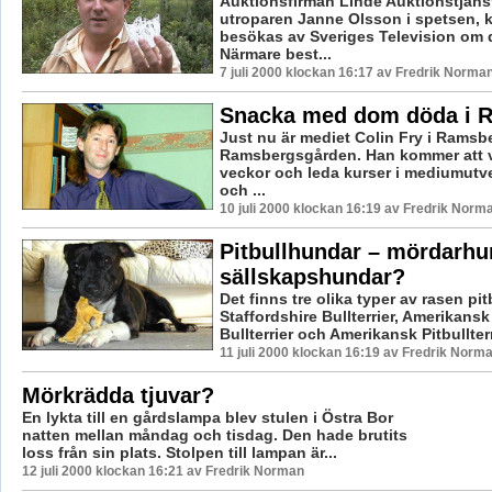
Auktionsfirman Linde Auktionstjän
utroparen Janne Olsson i spetsen, 
besökas av Sveriges Television om 
Närmare best...
7 juli 2000 klockan 16:17 av Fredrik Norma
Snacka med dom döda i 
Just nu är mediet Colin Fry i Ramsb
Ramsbergsgården. Han kommer att va
veckor och leda kurser i mediumutve
och ...
10 juli 2000 klockan 16:19 av Fredrik Norm
Pitbullhundar – mördarhun
sällskapshundar?
Det finns tre olika typer av rasen pit
Staffordshire Bullterrier, Amerikansk
Bullterrier och Amerikansk Pitbullterr
11 juli 2000 klockan 16:19 av Fredrik Norm
Mörkrädda tjuvar?
En lykta till en gårdslampa blev stulen i Östra Bor
natten mellan måndag och tisdag. Den hade brutits
loss från sin plats. Stolpen till lampan är...
12 juli 2000 klockan 16:21 av Fredrik Norman