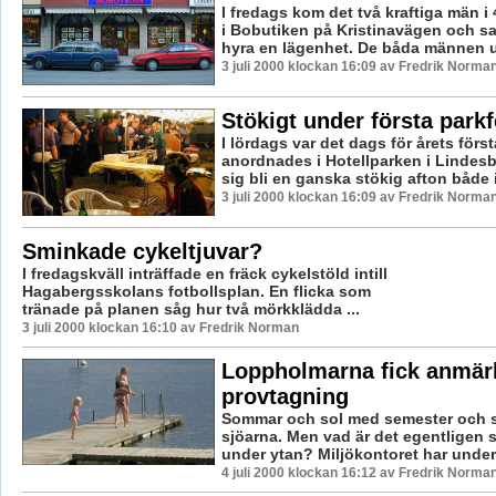
I fredags kom det två kraftiga män i 
i Bobutiken på Kristinavägen och sad
hyra en lägenhet. De båda männen u
3 juli 2000 klockan 16:09 av Fredrik Norma
Stökigt under första park
I lördags var det dags för årets förs
anordnades i Hotellparken i Lindesb
sig bli en ganska stökig afton både i
3 juli 2000 klockan 16:09 av Fredrik Norma
Sminkade cykeltjuvar?
I fredagskväll inträffade en fräck cykelstöld intill
Hagabergsskolans fotbollsplan. En flicka som
tränade på planen såg hur två mörkklädda ...
3 juli 2000 klockan 16:10 av Fredrik Norman
Loppholmarna fick anmärk
provtagning
Sommar och sol med semester och s
sjöarna. Men vad är det egentligen 
under ytan? Miljökontoret har under j
4 juli 2000 klockan 16:12 av Fredrik Norma