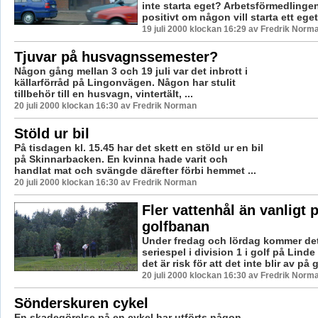
inte starta eget? Arbetsförmedlingen
positivt om någon vill starta ett eget 
19 juli 2000 klockan 16:29 av Fredrik Norm
Tjuvar på husvagnssemester?
Någon gång mellan 3 och 19 juli var det inbrott i
källarförråd på Lingonvägen. Någon har stulit
tillbehör till en husvagn, vintertält, ...
20 juli 2000 klockan 16:30 av Fredrik Norman
Stöld ur bil
På tisdagen kl. 15.45 har det skett en stöld ur en bil
på Skinnarbacken. En kvinna hade varit och
handlat mat och svängde därefter förbi hemmet ...
20 juli 2000 klockan 16:30 av Fredrik Norman
Fler vattenhål än vanligt 
golfbanan
Under fredag och lördag kommer det
seriespel i division 1 i golf på Lind
det är risk för att det inte blir av på 
20 juli 2000 klockan 16:30 av Fredrik Norm
Sönderskuren cykel
En skadegörelse på en cykel har utförts någon