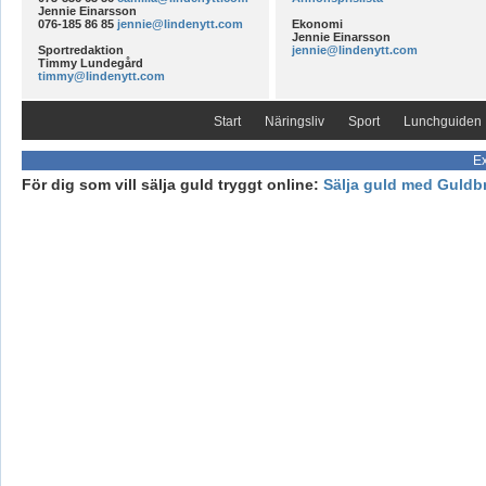
Jennie Einarsson
076-185 86 85
jennie@lindenytt.com
Ekonomi
Jennie Einarsson
Sportredaktion
jennie@lindenytt.com
Timmy Lundegård
timmy@lindenytt.com
Start
Näringsliv
Sport
Lunchguiden
Ex
För dig som vill sälja guld tryggt online:
Sälja guld med Guldb