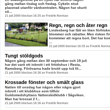
gång mellan tisdag och fredag. Cykeln stod
placerad utanför vårdcentralen. Någon har skurit
sö...
21 juli 2000 klockan 16:35 av Fredrik Norman
Regn, regn och åter regn
Lindesberg har fått en liten förfrisk
blommor och rabatter. Men risken finn
kommmer att regna bort. Det har kom
...
21 juli 2000 klockan 16:35 av Fredrik Norm
Tungt stöldgods
Någon gång mellan den 30 september och 19 juli
har det varit ett inbrott i ett fritidshus i Resta,
Ramsberg. Förövarna hade brutit upp två fö...
21 juli 2000 klockan 16:36 av Fredrik Norman
Krossade fönster och smält glass
Natten till onsdag har någon eller några gjort
inbrott i ett klubbhus som tillhör
Guldsmedshyttans Vattenskidklubb i Sågviken.
Man har krossat 2 f...
21 juli 2000 klockan 16:36 av Fredrik Norman