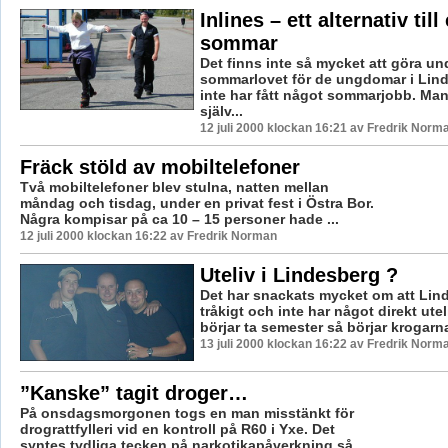
Inlines – ett alternativ till
sommar
Det finns inte så mycket att göra un
sommarlovet för de ungdomar i Lin
inte har fått något sommarjobb. Man 
själv...
12 juli 2000 klockan 16:21 av Fredrik Norm
Fräck stöld av mobiltelefoner
Två mobiltelefoner blev stulna, natten mellan
måndag och tisdag, under en privat fest i Östra Bor.
Några kompisar på ca 10 – 15 personer hade ...
12 juli 2000 klockan 16:22 av Fredrik Norman
Uteliv i Lindesberg ?
Det har snackats mycket om att Lin
tråkigt och inte har något direkt utel
börjar ta semester så börjar krogarna 
13 juli 2000 klockan 16:22 av Fredrik Norm
”Kanske” tagit droger…
På onsdagsmorgonen togs en man misstänkt för
drograttfylleri vid en kontroll på R60 i Yxe. Det
syntes tydliga tecken på narkotikapåverkning så ...