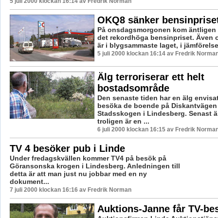
5 juli 2000 klockan 16:14 av Fredrik Norman
OKQ8 sänker bensinprise
På onsdagsmorgonen kom äntligen 
det rekordhöga bensinpriset. Även
är i blygsammaste laget, i jämförels
5 juli 2000 klockan 16:14 av Fredrik Norma
Älg terroriserar ett helt
bostadsområde
Den senaste tiden har en älg envisa
besöka de boende på Diskantvägen
Stadsskogen i Lindesberg. Senast ä
troligen är en ...
6 juli 2000 klockan 16:15 av Fredrik Norma
TV 4 besöker pub i Linde
Under fredagskvällen kommer TV4 på besök på
Göransonska krogen i Lindesberg. Anledningen till
detta är att man just nu jobbar med en ny
dokument...
7 juli 2000 klockan 16:16 av Fredrik Norman
Auktions-Janne får TV-be