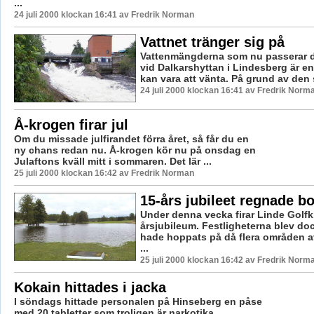
...
24 juli 2000 klockan 16:41 av Fredrik Norman
Vattnet tränger sig på
Vattenmängderna som nu passerar
vid Dalkarshyttan i Lindesberg är e
kan vara att vänta. På grund av den s
24 juli 2000 klockan 16:41 av Fredrik Norm
Å-krogen firar jul
Om du missade julfirandet förra året, så får du en
ny chans redan nu. Å-krogen kör nu på onsdag en
Julaftons kväll mitt i sommaren. Det lär ...
25 juli 2000 klockan 16:42 av Fredrik Norman
15-års jubileet regnade bo
Under denna vecka firar Linde Golfk
årsjubileum. Festligheterna blev do
hade hoppats på då flera områden a
...
25 juli 2000 klockan 16:42 av Fredrik Norm
Kokain hittades i jacka
I söndags hittade personalen på Hinseberg en påse
med 20 tabletter som troligen är narkotika.