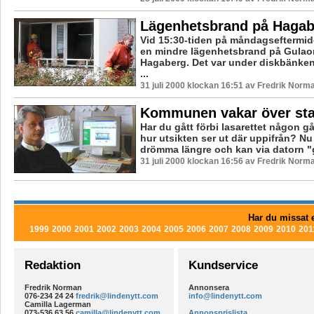
Lägenhetsbrand på Hagab
Vid 15:30-tiden på måndagseftermi
en mindre lägenhetsbrand på Gulao
Hagaberg. Det var under diskbänke
...
31 juli 2000 klockan 16:51 av Fredrik Norm
Kommunen vakar över st
Har du gått förbi lasarettet någon 
hur utsikten ser ut där uppifrån? Nu
drömma längre och kan via datorn "g
31 juli 2000 klockan 16:56 av Fredrik Norm
Har du missat e
1999
2000
2001
2002
2003
2004
2005
2006
2007
2008
2009
2010
201
Redaktion
Kundservice
Fredrik Norman
Annonsera
076-234 24 24
fredrik@lindenytt.com
info@lindenytt.com
Camilla Lagerman
073-536 63 56
camilla@lindenytt.com
Annonsprislista