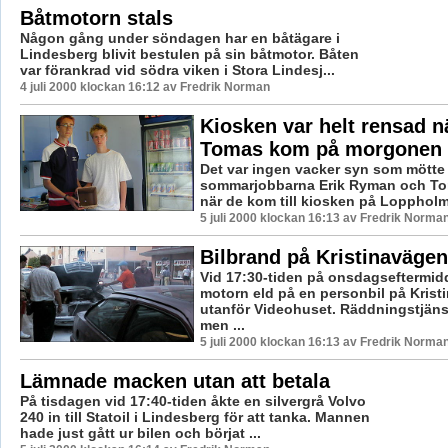
Båtmotorn stals
Någon gång under söndagen har en båtägare i
Lindesberg blivit bestulen på sin båtmotor. Båten
var förankrad vid södra viken i Stora Lindesj...
4 juli 2000 klockan 16:12 av Fredrik Norman
Kiosken var helt rensad n
Tomas kom på morgonen
Det var ingen vacker syn som mötte
sommarjobbarna Erik Ryman och To
när de kom till kiosken på Loppholma
5 juli 2000 klockan 16:13 av Fredrik Norma
Bilbrand på Kristinavägen
Vid 17:30-tiden på onsdagseftermid
motorn eld på en personbil på Krist
utanför Videohuset. Räddningstjäns
men ...
5 juli 2000 klockan 16:13 av Fredrik Norma
Lämnade macken utan att betala
På tisdagen vid 17:40-tiden åkte en silvergrå Volvo
240 in till Statoil i Lindesberg för att tanka. Mannen
hade just gått ur bilen och börjat ...