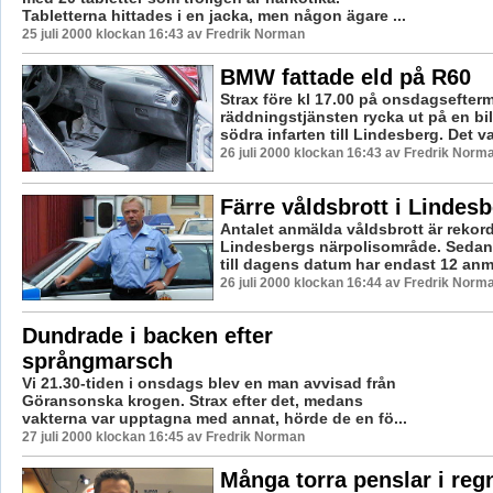
Tabletterna hittades i en jacka, men någon ägare ...
25 juli 2000 klockan 16:43 av Fredrik Norman
BMW fattade eld på R60
Strax före kl 17.00 på onsdagsefter
räddningstjänsten rycka ut på en bi
södra infarten till Lindesberg. Det v
26 juli 2000 klockan 16:43 av Fredrik Norm
Färre våldsbrott i Lindes
Antalet anmälda våldsbrott är rekord
Lindesbergs närpolisområde. Sedan 
till dagens datum har endast 12 anmä
26 juli 2000 klockan 16:44 av Fredrik Norm
Dundrade i backen efter
språngmarsch
Vi 21.30-tiden i onsdags blev en man avvisad från
Göransonska krogen. Strax efter det, medans
vakterna var upptagna med annat, hörde de en fö...
27 juli 2000 klockan 16:45 av Fredrik Norman
Många torra penslar i reg