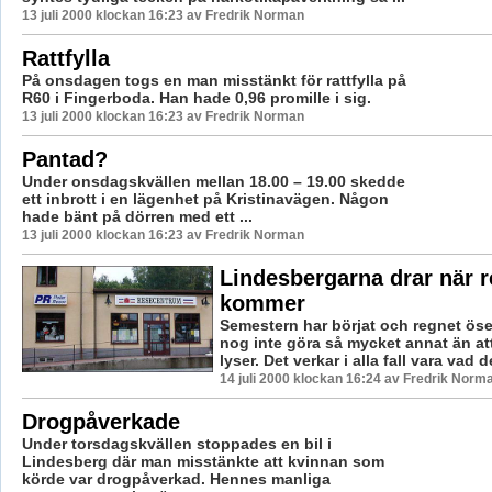
13 juli 2000 klockan 16:23 av Fredrik Norman
Rattfylla
På onsdagen togs en man misstänkt för rattfylla på
R60 i Fingerboda. Han hade 0,96 promille i sig.
13 juli 2000 klockan 16:23 av Fredrik Norman
Pantad?
Under onsdagskvällen mellan 18.00 – 19.00 skedde
ett inbrott i en lägenhet på Kristinavägen. Någon
hade bänt på dörren med ett ...
13 juli 2000 klockan 16:23 av Fredrik Norman
Lindesbergarna drar när 
kommer
Semestern har börjat och regnet öse
nog inte göra så mycket annat än att
lyser. Det verkar i alla fall vara vad de
14 juli 2000 klockan 16:24 av Fredrik Norm
Drogpåverkade
Under torsdagskvällen stoppades en bil i
Lindesberg där man misstänkte att kvinnan som
körde var drogpåverkad. Hennes manliga