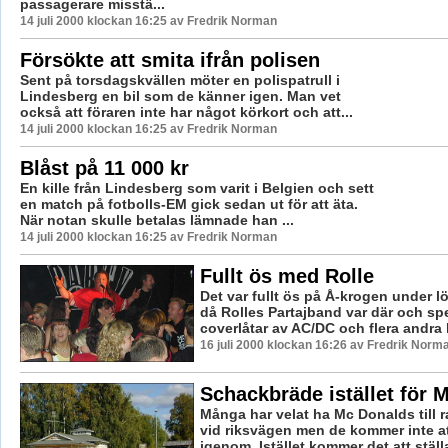
passagerare misstä...
14 juli 2000 klockan 16:25 av Fredrik Norman
Försökte att smita ifrån polisen
Sent på torsdagskvällen möter en polispatrull i
Lindesberg en bil som de känner igen. Man vet
också att föraren inte har något körkort och att...
14 juli 2000 klockan 16:25 av Fredrik Norman
Blåst på 11 000 kr
En kille från Lindesberg som varit i Belgien och sett
en match på fotbolls-EM gick sedan ut för att äta.
När notan skulle betalas lämnade han ...
14 juli 2000 klockan 16:25 av Fredrik Norman
Fullt ös med Rolle
Det var fullt ös på Å-krogen under l
då Rolles Partajband var där och sp
coverlåtar av AC/DC och flera andra k
16 juli 2000 klockan 16:26 av Fredrik Norm
Schackbräde istället för 
Många har velat ha Mc Donalds till r
vid riksvägen men de kommer inte at
igenom. Istället kommer det att ställa