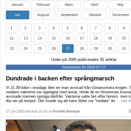
Januari
Februari
Mars
April
Maj
Juli
Augusti
September
Oktober
November
1
2
3
4
5
6
7
8
9
12
13
14
15
16
17
18
19
20
23
24
25
26
27
28
29
30
31
Under juli 2000 publicerades 55 artiklar
Nyhetsarkiv för 2000-07-27
Dundrade i backen efter språngmarsch
Vi 21.30-tiden i onsdags blev en man avvisad från Göransonska krogen. St
medans vakterna var upptagna med annat, hörde de en fönsterruta kross
avvisade mannen springa därifrån. Vakterna satte fart efter honom, men 
dra ner på tempot. Det visade sig att hans fötter var ”rundare” än …
Läs m
27 juli 2000 klockan 16:45 av
Fredrik Norman