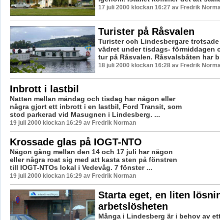
17 juli 2000 klockan 16:27 av Fredrik Norm
Turister på Råsvalen
Turister och Lindesbergare trotsade 
vädret under tisdags- förmiddagen 
tur på Råsvalen. Råsvalsbåten har bli
18 juli 2000 klockan 16:28 av Fredrik Norm
Inbrott i lastbil
Natten mellan måndag och tisdag har någon eller
några gjort ett inbrott i en lastbil, Ford Transit, som
stod parkerad vid Masugnen i Lindesberg. ...
19 juli 2000 klockan 16:29 av Fredrik Norman
Krossade glas på IOGT-NTO
Någon gång mellan den 14 och 17 juli har någon
eller några roat sig med att kasta sten på fönstren
till IOGT-NTOs lokal i Vedevåg. 7 fönster ...
19 juli 2000 klockan 16:29 av Fredrik Norman
Starta eget, en liten lösnin
arbetslösheten
Många i Lindesberg är i behov av ett