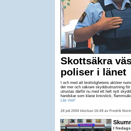
Skottsäkra väst
poliser i länet
I och med att brottslighetens aktörer numer
det mer och säkrare skyddsutrustning för
utrustas därför nu med ett helt nytt sky
handskar som klarar knivstick, flammsäk
Läs mer!
28 juli 2000 klockan 16:49 av
Fredrik Nor
Skumm
I fredags