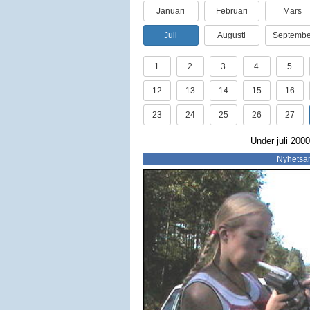
Januari
Februari
Mars
Juli
Augusti
Septembe
1
2
3
4
5
12
13
14
15
16
23
24
25
26
27
Under juli 2000
Nyhetsar