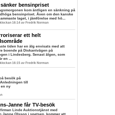
sänker bensinpriset
agsmorgonen kom äntligen en sänkning på
rdhöga bensinpriset. Även om den kanske
sammaste laget, i jämförelse med hö...
0 klockan 16:14 av Fredrik Norman
rroriserar ett helt
dsområde
ste tiden har en älg envisats med att
e boende på Diskantvägen på
gen i Lindesberg. Senast älgen, som
r en ...
0 klockan 16:15 av Fredrik Norman
på besök på
Anledningen till
 en ny
an
ns-Janne får TV-besök
firman Linde Auktionstjänst med
n Janne Olsson i spetsen, kommer att