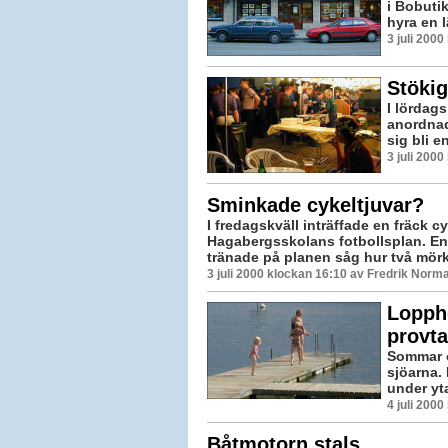
i Bobuti
hyra en 
3 juli 200
Stökig
I lördags
anordnad
sig bli e
3 juli 200
Sminkade cykeltjuvar?
I fredagskväll inträffade en fräck cyk
Hagabergsskolans fotbollsplan. En
tränade på planen såg hur två mörk
3 juli 2000 klockan 16:10 av Fredrik Norm
Lopph
provt
Sommar o
sjöarna.
under yta
4 juli 200
Båtmotorn stals