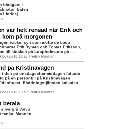
 båtägare i
båtmotor. Båten
a Lindesj...
an
n var helt rensad när Erik och
 kom på morgonen
ingen vacker syn som mötte de båda
bbarna Erik Ryman och Tomas Eriksson,
om till kiosken på Loppholmarna på ...
0 klockan 16:13 av Fredrik Norman
nd på Kristinavägen
0-tiden på onsdagseftermiddagen fattade
ld på en personbil på Kristinavägen
Videohuset. Räddningstjänsten kallades
0 klockan 16:13 av Fredrik Norman
 betala
 silvergrå Volvo
att tanka. Mannen
an