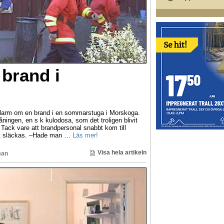
 brand i
tt larm om en brand i en sommarstuga i Morskoga.
åningen, en s k kulodosa, som det troligen blivit
. Tack vare att brandpersonal snabbt kom till
bt släckas. –Hade man …
Läs mer!
Visa hela artikeln
man