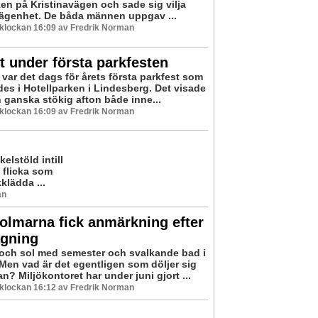
ken på Kristinavägen och sade sig vilja
lägenhet. De båda männen uppgav ...
0 klockan 16:09 av Fredrik Norman
t under första parkfesten
 var det dags för årets första parkfest som
es i Hotellparken i Lindesberg. Det visade
n ganska stökig afton både inne...
0 klockan 16:09 av Fredrik Norman
elstöld intill
 flicka som
klädda ...
an
olmarna fick anmärkning efter
agning
ch sol med semester och svalkande bad i
 Men vad är det egentligen som döljer sig
n? Miljökontoret har under juni gjort ...
0 klockan 16:12 av Fredrik Norman