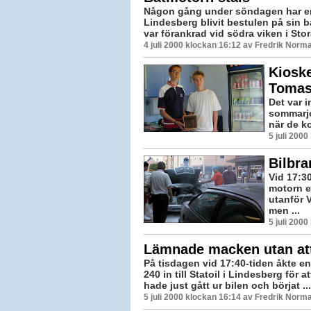
Någon gång under söndagen har en
Lindesberg blivit bestulen på sin 
var förankrad vid södra viken i Stor
4 juli 2000 klockan 16:12 av Fredrik Norm
Kioske
Tomas
Det var 
sommarjo
när de k
5 juli 200
Bilbra
Vid 17:3
motorn e
utanför 
men ...
5 juli 200
Lämnade macken utan att
På tisdagen vid 17:40-tiden åkte en
240 in till Statoil i Lindesberg för 
hade just gått ur bilen och börjat ...
5 juli 2000 klockan 16:14 av Fredrik Norm