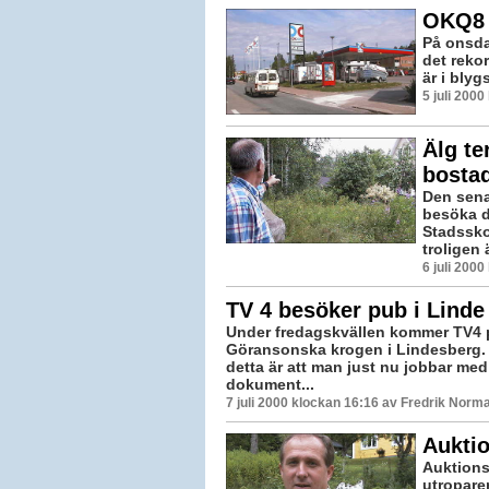
OKQ8 
På onsd
det reko
är i blyg
5 juli 200
Älg te
bosta
Den sena
besöka d
Stadssko
troligen ä
6 juli 200
TV 4 besöker pub i Linde
Under fredagskvällen kommer TV4 
Göransonska krogen i Lindesberg. 
detta är att man just nu jobbar med
dokument...
7 juli 2000 klockan 16:16 av Fredrik Norm
Auktio
Auktions
utropare