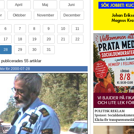
April
Maj
Juni
r
Oktober
November
December
6
7
8
9
10
11
17
18
19
20
21
22
28
29
30
31
 publicerades 55 artiklar
kiv för 2000-07-28