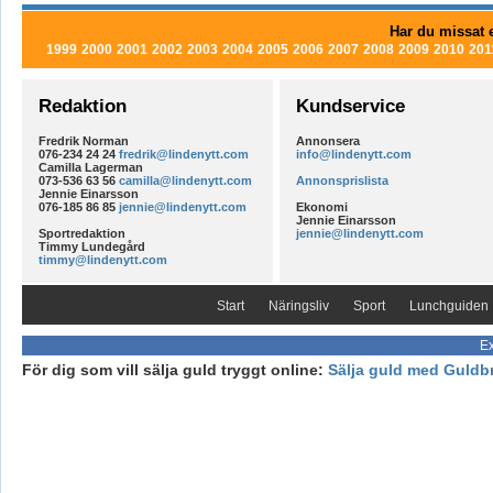
Har du missat e
1999
2000
2001
2002
2003
2004
2005
2006
2007
2008
2009
2010
201
Redaktion
Kundservice
Fredrik Norman
Annonsera
076-234 24 24
fredrik@lindenytt.com
info@lindenytt.com
Camilla Lagerman
073-536 63 56
camilla@lindenytt.com
Annonsprislista
Jennie Einarsson
076-185 86 85
jennie@lindenytt.com
Ekonomi
Jennie Einarsson
Sportredaktion
jennie@lindenytt.com
Timmy Lundegård
timmy@lindenytt.com
Start
Näringsliv
Sport
Lunchguiden
Ex
För dig som vill sälja guld tryggt online:
Sälja guld med Guldb