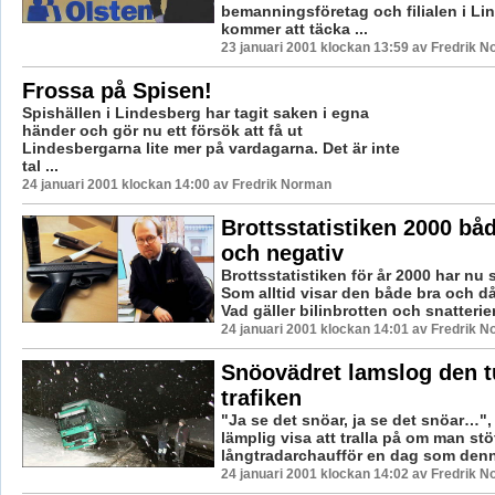
bemanningsföretag och filialen i Li
kommer att täcka ...
23 januari 2001 klockan 13:59 av Fredrik 
Frossa på Spisen!
Spishällen i Lindesberg har tagit saken i egna
händer och gör nu ett försök att få ut
Lindesbergarna lite mer på vardagarna. Det är inte
tal ...
24 januari 2001 klockan 14:00 av Fredrik Norman
Brottsstatistiken 2000 båd
och negativ
Brottsstatistiken för år 2000 har nu
Som alltid visar den både bra och dål
Vad gäller bilinbrotten och snatterier 
24 januari 2001 klockan 14:01 av Fredrik 
Snöovädret lamslog den 
trafiken
"Ja se det snöar, ja se det snöar…",
lämplig visa att tralla på om man stö
långtradarchaufför en dag som denna
24 januari 2001 klockan 14:02 av Fredrik 