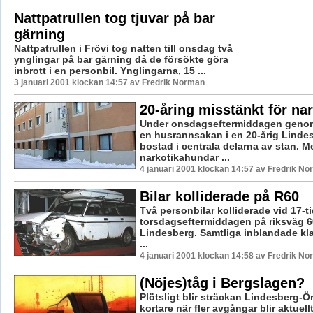
Nattpatrullen tog tjuvar på bar
gärning
Nattpatrullen i Frövi tog natten till onsdag två
ynglingar på bar gärning då de försökte göra
inbrott i en personbil. Ynglingarna, 15 ...
3 januari 2001 klockan 14:57 av Fredrik Norman
20-åring misstänkt för nar
Under onsdagseftermiddagen genom
en husrannsakan i en 20-årig Linde
bostad i centrala delarna av stan. M
narkotikahundar ...
4 januari 2001 klockan 14:57 av Fredrik N
Bilar kolliderade på R60
Två personbilar kolliderade vid 17-t
torsdagseftermiddagen på riksväg 60
Lindesberg. Samtliga inblandade kl
...
4 januari 2001 klockan 14:58 av Fredrik N
(Nöjes)tåg i Bergslagen?
Plötsligt blir sträckan Lindesberg-Ö
kortare när fler avgångar blir aktuel