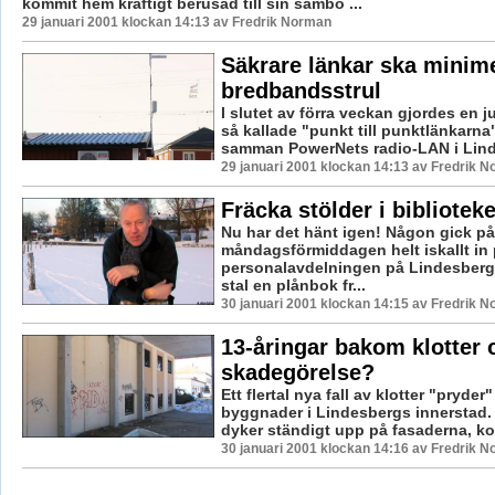
kommit hem kraftigt berusad till sin sambo ...
29 januari 2001 klockan 14:13 av Fredrik Norman
Säkrare länkar ska minim
bredbandsstrul
I slutet av förra veckan gjordes en j
så kallade "punkt till punktlänkarn
samman PowerNets radio-LAN i Linde
29 januari 2001 klockan 14:13 av Fredrik 
Fräcka stölder i biblioteke
Nu har det hänt igen! Någon gick på
måndagsförmiddagen helt iskallt in
personalavdelningen på Lindesberg
stal en plånbok fr...
30 januari 2001 klockan 14:15 av Fredrik 
13-åringar bakom klotter 
skadegörelse?
Ett flertal nya fall av klotter "pryder
byggnader i Lindesbergs innerstad.
dyker ständigt upp på fasaderna, kon
30 januari 2001 klockan 14:16 av Fredrik 