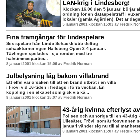
LAN-krig i Lindesberg!
Klockan 16.00 den 5 januari börjar al
ordning för en dataspelsträff i vux
lokaler (gamla Ågården). Det är dags 
5 januari 2001 klockan 15:03 av Fredrik N
Fina framgångar för lindespelare
Sex spelare från Linde Schackklubb deltog i
schackturneringen Hallsberg Open 2-4 januari.
Tävlingen spelades i sju ronder, med tre
halvtimmespartier...
8 januari 2001 klockan 15:06 av Fredrik Norman
Julbelysning låg bakom villabrand
Ett elfel var orsaken till att en brand utbröt i en villa
i Frövi vid 16-tiden i fredags i förra veckan. En
koppling i en elkabel som gick via kä...
8 januari 2001 klockan 15:07 av Fredrik Norman
43-årig kvinna efterlyst a
Polisen och anhöriga till en 43-årig 
Ullesäter, Frövi, som är fösvunnen 
januari vänder sig nu till allmänheten
8 januari 2001 klockan 15:07 av Fredrik N