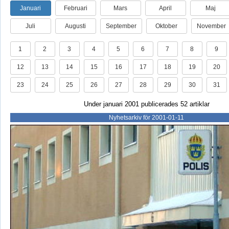
Januari
Februari
Mars
April
Maj
Juli
Augusti
September
Oktober
November
1
2
3
4
5
6
7
8
9
12
13
14
15
16
17
18
19
20
23
24
25
26
27
28
29
30
31
Under januari 2001 publicerades 52 artiklar
Nyhetsarkiv för 2001-01-11