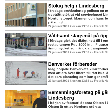
Stökig helg i Lindesberg
I fredags omhändertog polisen en 
uppträtt stökigt vid servicehuset L
Norrtullstorget. Mannen och hans b
påtagligt ...
22 januari 2001 klockan 13:56 av Fredrik 
Våldsamt slagsmål på öp
I lördags gick det riktigt hett till i o
restaurangen Pub 2000 intill Flugpar
ännu mycket som är oklart angående 
22 januari 2001 klockan 13:57 av Fredrik 
Banverket förbereder
Idag började Banverkets killar förbe
med att dra över fibern till rätt hus, 
det bara planering som kan genomför
23 januari 2001 klockan 13:58 av Fredrik 
Bemanningsföretag på gå
Lindesberg
I början av februari öppnar Olsten i
Olsten är ett av Nordens största