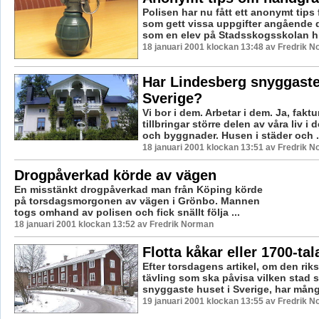
Polisen har nu fått ett anonymt tips
som gett vissa uppgifter angående
som en elev på Stadsskogsskolan hitt
18 januari 2001 klockan 13:48 av Fredrik 
Har Lindesberg snyggaste
Sverige?
Vi bor i dem. Arbetar i dem. Ja, faktu
tillbringar större delen av våra liv i
och byggnader. Husen i städer och .
18 januari 2001 klockan 13:51 av Fredrik 
Drogpåverkad körde av vägen
En misstänkt drogpåverkad man från Köping körde
på torsdagsmorgonen av vägen i Grönbo. Mannen
togs omhand av polisen och fick snällt följa ...
18 januari 2001 klockan 13:52 av Fredrik Norman
Flotta kåkar eller 1700-tal
Efter torsdagens artikel, om den ri
tävling som ska påvisa vilken stad 
snyggaste huset i Sverige, har många s
19 januari 2001 klockan 13:55 av Fredrik 