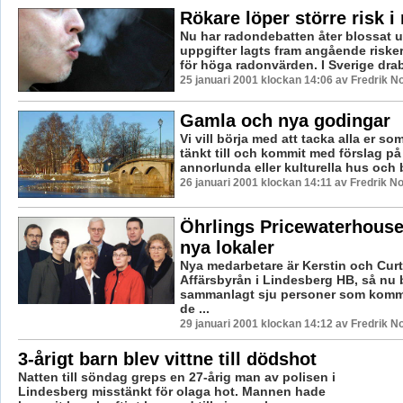
Rökare löper större risk 
Nu har radondebatten åter blossat u
uppgifter lagts fram angående risker
för höga radonvärden. I Sverige drab
25 januari 2001 klockan 14:06 av Fredrik 
Gamla och nya godingar
Vi vill börja med att tacka alla er so
tänkt till och kommit med förslag på
annorlunda eller kulturella hus och 
26 januari 2001 klockan 14:11 av Fredrik 
Öhrlings Pricewaterhouse
nya lokaler
Nya medarbetare är Kerstin och Cur
Affärsbyrån i Lindesberg HB, så nu b
sammanlagt sju personer som kommer
de ...
29 januari 2001 klockan 14:12 av Fredrik 
3-årigt barn blev vittne till dödshot
Natten till söndag greps en 27-årig man av polisen i
Lindesberg misstänkt för olaga hot. Mannen hade