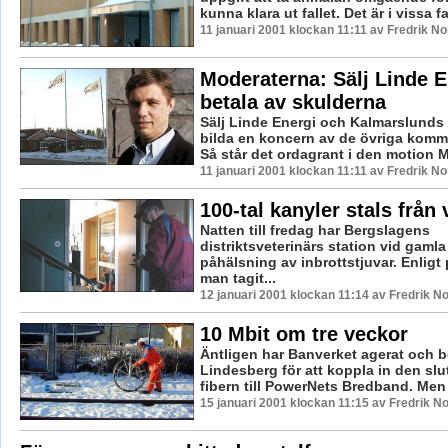
kunna klara ut fallet. Det är i vissa fal
11 januari 2001 klockan 11:11 av Fredrik N
Moderaterna: Sälj Linde E
betala av skulderna
Sälj Linde Energi och Kalmarslunds 
bilda en koncern av de övriga komm
Så står det ordagrant i den motion M
11 januari 2001 klockan 11:11 av Fredrik N
100-tal kanyler stals från 
Natten till fredag har Bergslagens
distriktsveterinärs station vid gaml
påhälsning av inbrottstjuvar. Enligt 
man tagit...
12 januari 2001 klockan 11:14 av Fredrik 
10 Mbit om tre veckor
Äntligen har Banverket agerat och beg
Lindesberg för att koppla in den slu
fibern till PowerNets Bredband. Men 
15 januari 2001 klockan 11:15 av Fredrik 