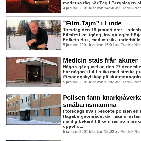
moderna tåg när Tåg i Bergslagen blir
4 januari 2001 klockan 14:58 av Fredrik N
”Film-Tajm” i Linde
Torsdag den 18 januari drar Lindes
Filmfestival igång. Invigningen börjar
Folkets Hus, med musik- underhållnin
5 januari 2001 klockan 15:01 av Fredrik N
Medicin stals från akuten
Någon gång mellan den 27 december t
har någon stulit olika medicinska pre
förvaringskylskåp på akutmottagning
5 januari 2001 klockan 15:02 av Fredrik N
Polisen fann knarkpåverk
småbarnsmamma
I torsdags kväll besökte polisen en
Hagabergsområdet där man misstänk
manlig bekant till kvinnan som bruk
uppehö...
5 januari 2001 klockan 15:02 av Fredrik N