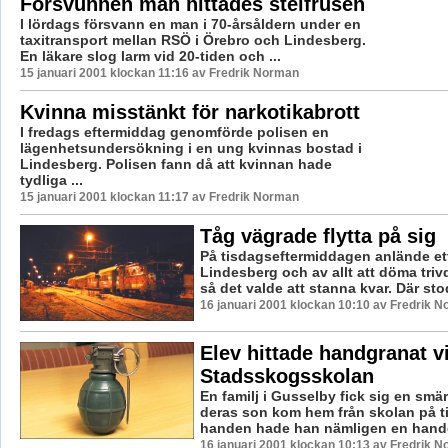
Försvunnen man hittades stelfrusen
I lördags försvann en man i 70-årsåldern under en
taxitransport mellan RSÖ i Örebro och Lindesberg.
En läkare slog larm vid 20-tiden och ...
15 januari 2001 klockan 11:16 av Fredrik Norman
Kvinna misstänkt för narkotikabrott
I fredags eftermiddag genomförde polisen en
lägenhetsundersökning i en ung kvinnas bostad i
Lindesberg. Polisen fann då att kvinnan hade
tydliga ...
15 januari 2001 klockan 11:17 av Fredrik Norman
Tåg vägrade flytta på sig
På tisdagseftermiddagen anlände ett 
Lindesberg och av allt att döma triv
så det valde att stanna kvar. Där stod
16 januari 2001 klockan 10:10 av Fredrik 
Elev hittade handgranat v
Stadsskogsskolan
En familj i Gusselby fick sig en smä
deras son kom hem från skolan på ti
handen hade han nämligen en handg
16 januari 2001 klockan 10:13 av Fredrik 