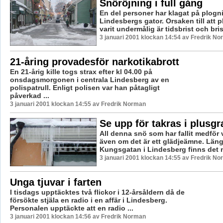
Snöröjning i full gång
En del personer har klagat på plogn
Lindesbergs gator. Orsaken till att 
varit undermålig är tidsbrist och bris
3 januari 2001 klockan 14:54 av Fredrik N
21-åring provadesför narkotikabrott
En 21-årig kille togs strax efter kl 04.00 på
onsdagsmorgonen i centrala Lindesberg av en
polispatrull. Enligt polisen var han påtagligt
påverkad ...
3 januari 2001 klockan 14:55 av Fredrik Norman
Se upp för takras i plusg
All denna snö som har fallit medför
även om det är ett glädjeämne. Län
Kungsgatan i Lindesberg finns det m
3 januari 2001 klockan 14:55 av Fredrik N
Unga tjuvar i farten
I tisdags upptäcktes två flickor i 12-årsåldern då de
försökte stjäla en radio i en affär i Lindesberg.
Personalen upptäckte att en radio ...
3 januari 2001 klockan 14:56 av Fredrik Norman