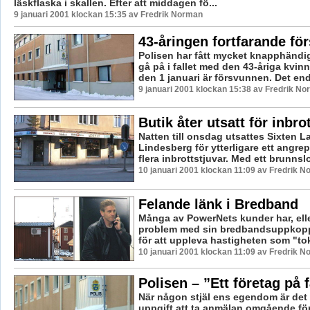
läskflaska i skallen. Efter att middagen fö...
9 januari 2001 klockan 15:35 av Fredrik Norman
43-åringen fortfarande fö
Polisen har fått mycket knapphändig
gå på i fallet med den 43-åriga kvi
den 1 januari är försvunnen. Det enda
9 januari 2001 klockan 15:38 av Fredrik N
Butik åter utsatt för inbro
Natten till onsdag utsattes Sixten L
Lindesberg för ytterligare ett angrep
flera inbrottstjuvar. Med ett brunnslo
10 januari 2001 klockan 11:09 av Fredrik 
Felande länk i Bredband
Många av PowerNets kunder har, elle
problem med sin bredbandsuppkoppli
för att uppleva hastigheten som "tokf
10 januari 2001 klockan 11:09 av Fredrik 
Polisen – ”Ett företag på f
När någon stjäl ens egendom är det
uppgift att ta anmälan omgående för