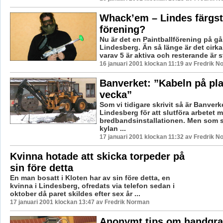
Whack’em – Lindes färgst
förening?
Nu är det en Paintballförening på gå
Lindesberg. Än så länge är det cir
varav 5 är aktiva och resterande är st
16 januari 2001 klockan 11:19 av Fredrik 
Banverket: ”Kabeln på pla
vecka”
Som vi tidigare skrivit så är Banverke
Lindesberg för att slutföra arbetet 
bredbandsinstallationen. Men som s
kylan ...
17 januari 2001 klockan 11:32 av Fredrik 
Kvinna hotade att skicka torpeder på
sin före detta
En man bosatt i Kloten har av sin före detta, en
kvinna i Lindesberg, ofredats via telefon sedan i
oktober då paret skildes efter sex år ...
17 januari 2001 klockan 13:47 av Fredrik Norman
Anonymt tips om handgra