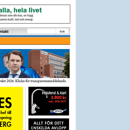
ntakt
Sök