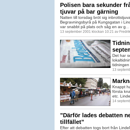
Polisen bara sekunder frå
tjuvar på bar gärning
Natten till torsdag bröt sig inbrottstjuva
Begravningsbyrå på Kungsgatan i Lin
var snabbt på plats och såg en av g...
13 september 2001 klockan 10:21 av Fredr
Tidnin
septe
Det har s
lokaltidn
tidningen 
13 septemb
Markn
Knappt ha
första k
etc. Lind
14 septemb
”Därför lades debatten n
tillfället”
Efter att debatten togs bort från Linde