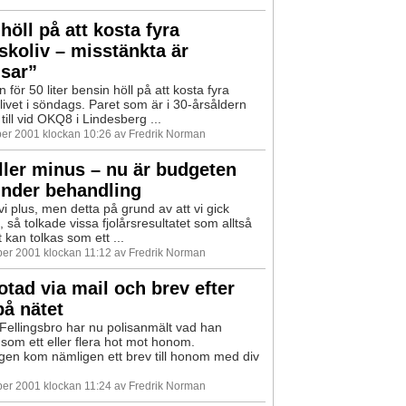
höll på att kosta fyra
koliv – misstänkta är
sar”
för 50 liter bensin höll på att kosta fyra
livet i söndags. Paret som är i 30-årsåldern
ill vid OKQ8 i Lindesberg ...
er 2001 klockan 10:26 av Fredrik Norman
ller minus – nu är budgeten
under behandling
k vi plus, men detta på grund av att vi gick
 så tolkade vissa fjolårsresultatet som alltså
t kan tolkas som ett ...
er 2001 klockan 11:12 av Fredrik Norman
tad via mail och brev efter
på nätet
Fellingsbro har nu polisanmält vad han
 som ett eller flera hot mot honom.
n kom nämligen ett brev till honom med div
er 2001 klockan 11:24 av Fredrik Norman