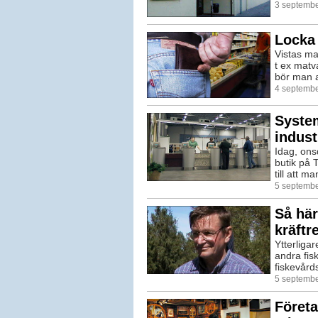
3 septembe
Locka 
Vistas ma
t ex matv
bör man al
4 septembe
Syste
indust
Idag, ons
butik på 
till att m
5 septembe
Så här
kräftr
Ytterligar
andra fis
fiskevård
5 septembe
Företa