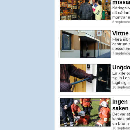
missar
Näringsli
ett sådan
montrar m
6 septembe
Vittne
Flera inbr
centrum s
dessutom
7 septembe
Ungdom
En kille o
sig in i 
tagit sig i
10 septemb
Ingen 
saken 
Det var s
kontaktade
en brunn 
10 septemb