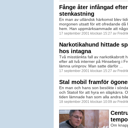
Fånge åter infångad efter
stenkastning
En man av utländsk härkomst blev tidi
morgonen utsatt för ett ofredande då
hem. Han uppmärksammade att någon 
17 september 2001 klockan 15:27 av Fredr
Narkotikahund hittade sp
hos intagna
Två misstänkta fall av narkotikabrott 
efter att två interner på Hinseberg i F
lämna urinprov. Man satte därför ...
17 september 2001 klockan 15:27 av Fredr
Stal mobil framför ögon
En man och hans son besökte i sön
och Statoil för att hyra en släpkärra.
tiden lämnade han som alla andra bilen
18 september 2001 klockan 10:09 av Fredr
Centr
tempor
Om knappt