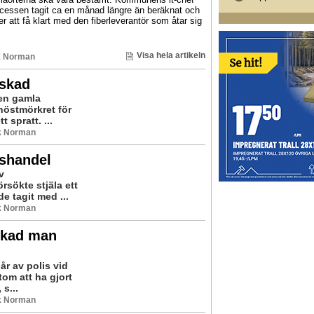
cessen tagit ca en månad längre än beräknat och
 att få klart med den fiberleverantör som åtar sig
Visa hela artikeln
k Norman
lskad
den gamla
höstmörkret för
 spratt. ...
ik Norman
eshandel
v
rsökte stjäla ett
e tagit med ...
ik Norman
rkad man
r av polis vid
tom att ha gjort
 s...
ik Norman