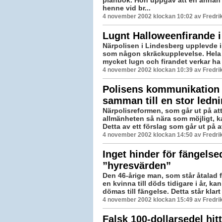
henne vid br...
4 november 2002 klockan 10:02 av Fredr
Lugnt Halloweenfirande i
Närpolisen i Lindesberg upplevde 
som någon skräckupplevelse. Hela 
mycket lugn och firandet verkar ha gå
4 november 2002 klockan 10:39 av Fredr
Polisens kommunikation 
samman till en stor ledn
Närpolisreformen, som går ut på att
allmänheten så nära som möjligt, ka
Detta av ett förslag som går ut på att
4 november 2002 klockan 14:50 av Fredr
Inget hinder för fängels
”hyresvärden”
Den 46-årige man, som står åtalad fö
en kvinna till döds tidigare i år, k
dömas till fängelse. Detta står klart 
4 november 2002 klockan 15:49 av Fredr
Falsk 100-dollarsedel hit