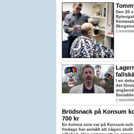
Tommy 
Den 20 
Bytesgat
Kemasalo
Skogstor
1 novembe
Lagerm
fallsk
I en deb
det förs
angående 
Socialde
1 novembe
Brödsnack på Konsum ko
700 kr
En kvinna som var på Konsum och 
fredags har anmält att någon stuli
plånbok. Hon uppgav att en annan