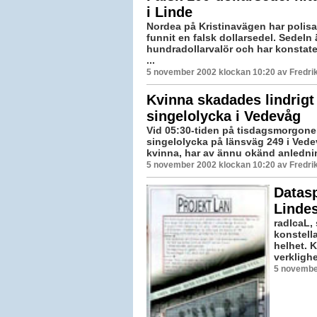
i Linde
Nordea på Kristinavägen har polis
funnit en falsk dollarsedel. Sedeln 
hundradollarvalör och har konstater
...
5 november 2002 klockan 10:20 av Fredr
Kvinna skadades lindrigt 
singelolycka i Vedevåg
Vid 05:30-tiden på tisdagsmorgonen
singelolycka på länsväg 249 i Vede
kvinna, har av ännu okänd anlednin
5 november 2002 klockan 10:20 av Fredr
Datas
Linde
radIcaL, 
konstell
helhet. 
verklighe
5 novembe