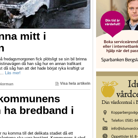
nna mitt i
n
på fredagsmorgonen fick plötsligt se sin bil brinna
istinavägen då han såg hur en annan trafikant
st då såg han att det hade börjat ryka kraftigt ur
a …
Läs mer!
Visa hela artikeln
 Norman
v kommunens
 ha bredband i
 nu komma till det delikata stadiet då ett
småorterna ska vara bestämt. Kommunens it-chef