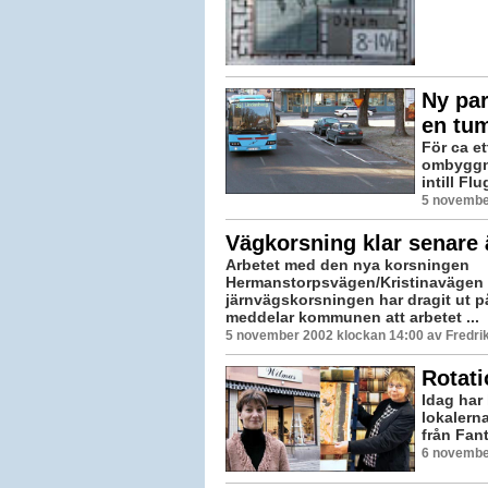
Ny par
en tu
För ca e
ombyggna
intill Fl
5 novembe
Vägkorsning klar senare 
Arbetet med den nya korsningen
Hermanstorpsvägen/Kristinavägen
järnvägskorsningen har dragit ut p
meddelar kommunen att arbetet ...
5 november 2002 klockan 14:00 av Fredr
Rotati
Idag har
lokalern
från Fant
6 novembe