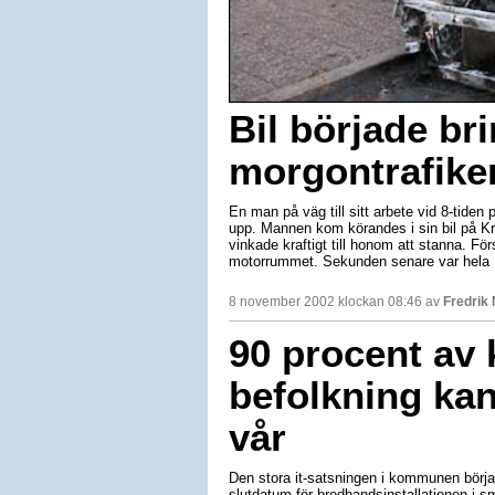
Bil började bri
morgontrafike
En man på väg till sitt arbete vid 8-tiden 
upp. Mannen kom körandes i sin bil på Kr
vinkade kraftigt till honom att stanna. För
motorrummet. Sekunden senare var hel
8 november 2002 klockan 08:46 av
Fredrik
90 procent a
befolkning kan
vår
Den stora it-satsningen i kommunen börjar
slutdatum för bredbandsinstallationen i 