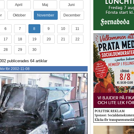
April
Maj
Juni
r
Oktober
November
December
6
7
8
9
10
11
17
18
19
20
21
22
28
29
30
02 publicerades 64 artiklar
kiv för 2002-11-08