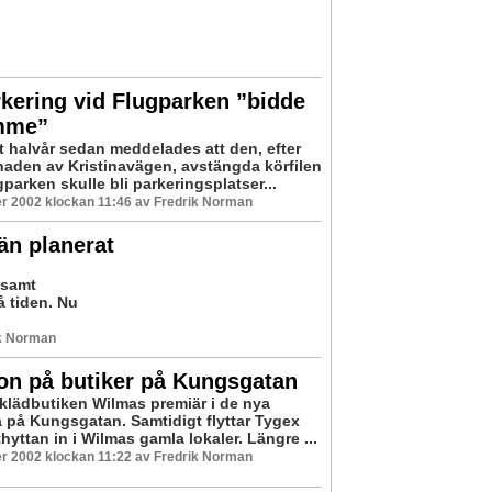
kering vid Flugparken ”bidde
mme”
tt halvår sedan meddelades att den, efter
den av Kristinavägen, avstängda körfilen
ugparken skulle bli parkeringsplatser...
r 2002 klockan 11:46 av Fredrik Norman
än planerat
 samt
å tiden. Nu
ik Norman
on på butiker på Kungsgatan
 klädbutiken Wilmas premiär i de nya
a på Kungsgatan. Samtidigt flyttar Tygex
hyttan in i Wilmas gamla lokaler. Längre ...
r 2002 klockan 11:22 av Fredrik Norman