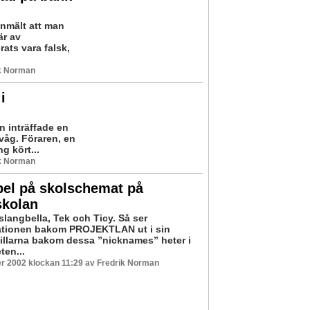
anmält att man
är av
ats vara falsk,
ik Norman
i
 inträffade en
våg. Föraren, en
g kört...
ik Norman
pel på skolschemat på
skolan
slangbella, Tek och Ticy. Så ser
ationen bakom PROJEKTLAN ut i sin
Killarna bakom dessa ”nicknames” heter i
ten...
r 2002 klockan 11:29 av Fredrik Norman