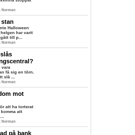
ik Norman
 stan
inte Halloween
helgen har varit
tt till p...
ik Norman
slås
ingscentral?
 vara
n få sig en törn.
 slå ...
ik Norman
edom mot
r att ha torterat
an komma att
...
ik Norman
tad på bank