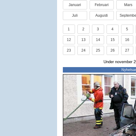
Januari
Februari
Mars
Juli
Augusti
Septembe
1
2
3
4
5
12
13
14
15
16
23
24
25
26
27
Under november 20
Nyhetsar