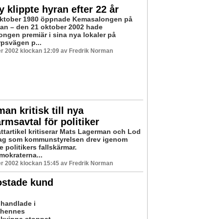
klippte hyran efter 22 år
oktober 1980 öppnade Kemasalongen på
an – den 21 oktober 2002 hade
ngen premiär i sina nya lokaler på
psvägen p...
r 2002 klockan 12:09 av Fredrik Norman
an kritisk till nya
ärmsavtal för politiker
attartikel kritiserar Mats Lagerman och Lod
lag som kommunstyrelsen drev igenom
politikers fallskärmar.
mokraterna...
r 2002 klockan 15:45 av Fredrik Norman
stade kund
handlade i
t hennes
 kvinna stoppat