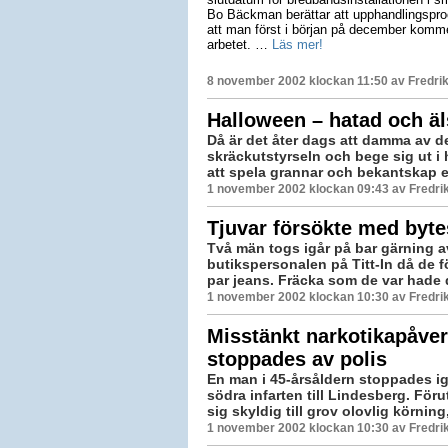
Bo Bäckman berättar att upphandlingspro
att man först i början på december kommer
arbetet. …
Läs mer!
8 november 2002 klockan 11:50 av
Fredri
Halloween – hatad och ä
Då är det åter dags att damma av 
skräckutstyrseln och bege sig ut i 
att spela grannar och bekantskap ett
1 november 2002 klockan 09:43 av Fredr
Tjuvar försökte med byt
Två män togs igår på bar gärning a
butikspersonalen på Titt-In då de fö
par jeans. Fräcka som de var hade d
1 november 2002 klockan 10:30 av Fredr
Misstänkt narkotikapåve
stoppades av polis
En man i 45-årsåldern stoppades igå
södra infarten till Lindesberg. Föru
sig skyldig till grov olovlig körning,
1 november 2002 klockan 10:30 av Fredr