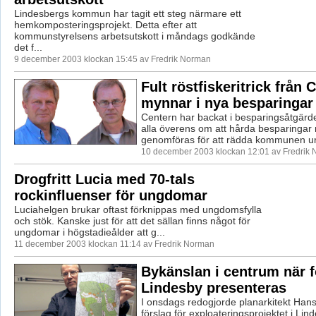
Lindesbergs kommun har tagit ett steg närmare ett
hemkomposteringsprojekt. Detta efter att
kommunstyrelsens arbetsutskott i måndags godkände
det f...
9 december 2003 klockan 15:45 av Fredrik Norman
Fult röstfiskeritrick från 
mynnar i nya besparingar
Centern har backat i besparingsåtgärde
alla överens om att hårda besparingar
genomföras för att rädda kommunen ur 
10 december 2003 klockan 12:01 av Fredrik
Drogfritt Lucia med 70-tals
rockinfluenser för ungdomar
Luciahelgen brukar oftast förknippas med ungdomsfylla
och stök. Kanske just för att det sällan finns något för
ungdomar i högstadieålder att g...
11 december 2003 klockan 11:14 av Fredrik Norman
Bykänslan i centrum när f
Lindesby presenteras
I onsdags redogjorde planarkitekt Hans
förslag för exploateringsprojektet i Lin