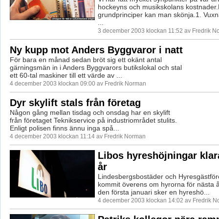
hockeyns och musikskolans kostnader
grundprinciper kan man skönja.1. Vuxn
...
3 december 2003 klockan 11:52 av Fredrik 
Ny kupp mot Anders Byggvaror i natt
För bara en månad sedan bröt sig ett okänt antal
gärningsmän in i Anders Byggvarors butikslokal och stal
ett 60-tal maskiner till ett värde av ...
4 december 2003 klockan 09:00 av Fredrik Norman
Dyr skylift stals från företag
Någon gång mellan tisdag och onsdag har en skylift
från företaget Teknikservice på industriområdet stulits.
Enligt polisen finns ännu inga spå...
4 december 2003 klockan 11:14 av Fredrik Norman
Libos hyreshöjningar klar
år
Lindesbergsbostäder och Hyresgästför
kommit överens om hyrorna för nästa 
den första januari sker en hyreshö...
4 december 2003 klockan 14:02 av Fredrik 