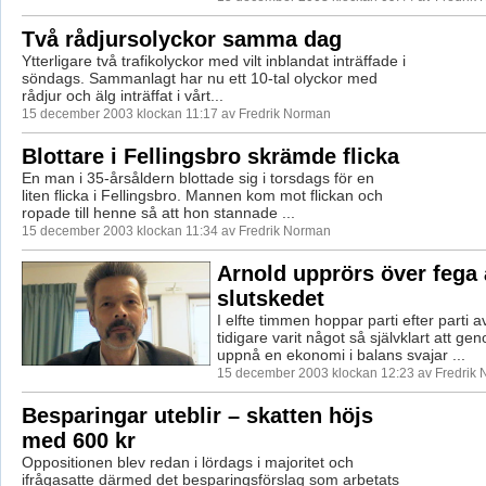
Två rådjursolyckor samma dag
Ytterligare två trafikolyckor med vilt inblandat inträffade i
söndags. Sammanlagt har nu ett 10-tal olyckor med
rådjur och älg inträffat i vårt...
15 december 2003 klockan 11:17 av Fredrik Norman
Blottare i Fellingsbro skrämde flicka
En man i 35-årsåldern blottade sig i torsdags för en
liten flicka i Fellingsbro. Mannen kom mot flickan och
ropade till henne så att hon stannade ...
15 december 2003 klockan 11:34 av Fredrik Norman
Arnold upprörs över fega
slutskedet
I elfte timmen hoppar parti efter parti 
tidigare varit något så självklart att ge
uppnå en ekonomi i balans svajar ...
15 december 2003 klockan 12:23 av Fredrik
Besparingar uteblir – skatten höjs
med 600 kr
Oppositionen blev redan i lördags i majoritet och
ifrågasatte därmed det besparingsförslag som arbetats