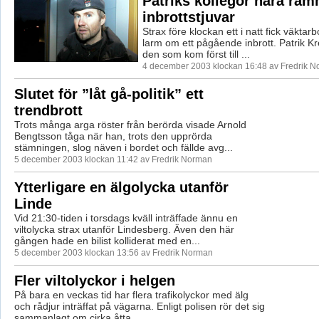
Patriks kollegor nära ra
inbrottstjuvar
Strax före klockan ett i natt fick väktar
larm om ett pågående inbrott. Patrik 
den som kom först till ...
4 december 2003 klockan 16:48 av Fredrik 
Slutet för ”låt gå-politik” ett
trendbrott
Trots många arga röster från berörda visade Arnold
Bengtsson tåga när han, trots den upprörda
stämningen, slog näven i bordet och fällde avg...
5 december 2003 klockan 11:42 av Fredrik Norman
Ytterligare en älgolycka utanför
Linde
Vid 21:30-tiden i torsdags kväll inträffade ännu en
viltolycka strax utanför Lindesberg. Även den här
gången hade en bilist kolliderat med en...
5 december 2003 klockan 13:56 av Fredrik Norman
Fler viltolyckor i helgen
På bara en veckas tid har flera trafikolyckor med älg
och rådjur inträffat på vägarna. Enligt polisen rör det sig
sammanlagt om cirka åtta ...