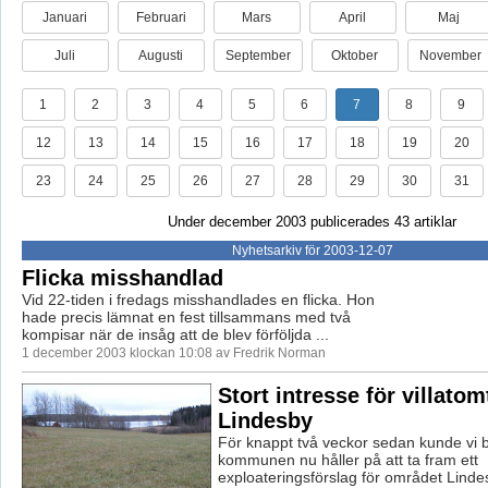
Januari
Februari
Mars
April
Maj
Juli
Augusti
September
Oktober
November
1
2
3
4
5
6
7
8
9
12
13
14
15
16
17
18
19
20
23
24
25
26
27
28
29
30
31
Under december 2003 publicerades 43 artiklar
Nyhetsarkiv för 2003-12-07
Flicka misshandlad
Vid 22-tiden i fredags misshandlades en flicka. Hon
hade precis lämnat en fest tillsammans med två
kompisar när de insåg att de blev förföljda ...
1 december 2003 klockan 10:08 av Fredrik Norman
Stort intresse för villatom
Lindesby
För knappt två veckor sedan kunde vi b
kommunen nu håller på att ta fram ett
exploateringsförslag för området Linde