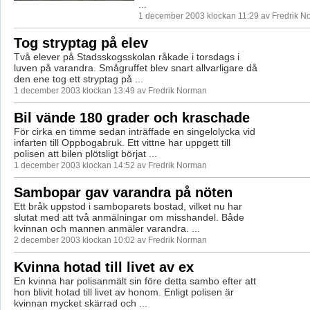
...
1 december 2003 klockan 11:29 av Fredrik 
Tog stryptag på elev
Två elever på Stadsskogsskolan råkade i torsdags i
luven på varandra. Smågruffet blev snart allvarligare då
den ene tog ett stryptag på ...
1 december 2003 klockan 13:49 av Fredrik Norman
Bil vände 180 grader och kraschade
För cirka en timme sedan inträffade en singelolycka vid
infarten till Oppbogabruk. Ett vittne har uppgett till
polisen att bilen plötsligt börjat ...
1 december 2003 klockan 14:52 av Fredrik Norman
Sambopar gav varandra på nöten
Ett bråk uppstod i samboparets bostad, vilket nu har
slutat med att två anmälningar om misshandel. Både
kvinnan och mannen anmäler varandra. ...
2 december 2003 klockan 10:02 av Fredrik Norman
Kvinna hotad till livet av ex
En kvinna har polisanmält sin före detta sambo efter att
hon blivit hotad till livet av honom. Enligt polisen är
kvinnan mycket skärrad och ...