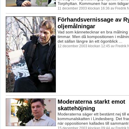
Torphyttan. Kommunen har som tidigare
11 december 2003 klockan 16:36 av Fredrik
Förhandsvernissage av R
oljemålningar
Vad som kännetecknar en bra målning k
timmar. Men då kompositionen i målni
det sällan längre än ett ögonblick ...
12 december 2003 klockan 12:45 av Fredrik
Moderaterna starkt emot
skattehöjning
Moderaterna säger ett bestämt nej till 
kommunalskatten i Lindesberg. Det fra
när oppositionen kallades till sammantr.
15 december 2003 klockan 09:44 av Fredrik