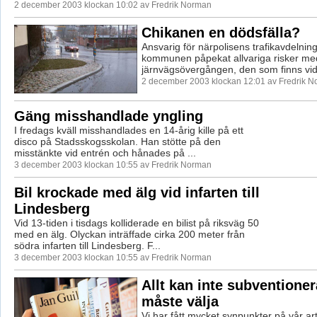
2 december 2003 klockan 10:02 av Fredrik Norman
Chikanen en dödsfälla?
Ansvarig för närpolisens trafikavdelning 
kommunen påpekat allvariga risker me
järnvägsövergången, den som finns vid 
2 december 2003 klockan 12:01 av Fredrik 
Gäng misshandlade yngling
I fredags kväll misshandlades en 14-årig kille på ett
disco på Stadsskogsskolan. Han stötte på den
misstänkte vid entrén och hånades på ...
3 december 2003 klockan 10:55 av Fredrik Norman
Bil krockade med älg vid infarten till
Lindesberg
Vid 13-tiden i tisdags kolliderade en bilist på riksväg 50
med en älg. Olyckan inträffade cirka 200 meter från
södra infarten till Lindesberg. F...
3 december 2003 klockan 10:55 av Fredrik Norman
Allt kan inte subventioner
måste välja
Vi har fått mycket synpunkter på vår ar