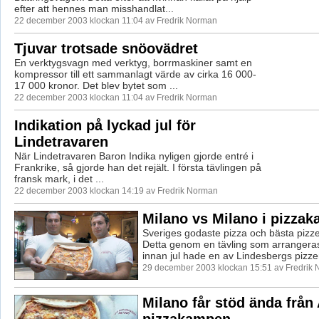
efter att hennes man misshandlat...
22 december 2003 klockan 11:04 av Fredrik Norman
Tjuvar trotsade snöovädret
En verktygsvagn med verktyg, borrmaskiner samt en
kompressor till ett sammanlagt värde av cirka 16 000-
17 000 kronor. Det blev bytet som ...
22 december 2003 klockan 11:04 av Fredrik Norman
Indikation på lyckad jul för
Lindetravaren
När Lindetravaren Baron Indika nyligen gjorde entré i
Frankrike, så gjorde han det rejält. I första tävlingen på
fransk mark, i det ...
22 december 2003 klockan 14:19 av Fredrik Norman
Milano vs Milano i pizza
Sveriges godaste pizza och bästa pizze
Detta genom en tävling som arrangeras
innan jul hade en av Lindesbergs pizzeri
29 december 2003 klockan 15:51 av Fredrik
Milano får stöd ända från
pizzakampen