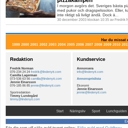
I morgon avgörs det. Sveriges bästa pi
med pukor och dragspelssolon. Eller, ka
inte riktigt så livligt ändå. Dock ä...
30 december 2003 klockan 10:35 av Fredrik
Har du missat e
1999
2000
2001
2002
2003
2004
2005
2006
2007
2008
2009
2010
201
Redaktion
Kundservice
Fredrik Norman
Annonsera
076-234 24 24
fredrik@lindenytt.com
info@lindenytt.com
Camilla Lagerman
073-536 63 56
camilla@lindenytt.com
Annonsprislista
Jennie Einarsson
076-185 86 85
jennie@lindenytt.com
Ekonomi
Jennie Einarsson
Sportredaktion
jennie@lindenytt.com
Timmy Lundegård
timmy@lindenytt.com
Start
Näringsliv
Sport
Lunchguiden
Ex
För dig som vill sälja guld tryggt online:
Sälja guld med Guldbrev