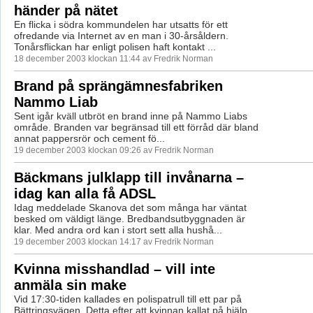
händer på nätet
En flicka i södra kommundelen har utsatts för ett
ofredande via Internet av en man i 30-årsåldern.
Tonårsflickan har enligt polisen haft kontakt ...
18 december 2003 klockan 11:44 av Fredrik Norman
Brand på sprängämnesfabriken
Nammo Liab
Sent igår kväll utbröt en brand inne på Nammo Liabs
område. Branden var begränsad till ett förråd där bland
annat pappersrör och cement fö...
19 december 2003 klockan 09:26 av Fredrik Norman
Bäckmans julklapp till invånarna –
idag kan alla få ADSL
Idag meddelade Skanova det som många har väntat
besked om väldigt länge. Bredbandsutbyggnaden är
klar. Med andra ord kan i stort sett alla hushå...
19 december 2003 klockan 14:17 av Fredrik Norman
Kvinna misshandlad – vill inte
anmäla sin make
Vid 17:30-tiden kallades en polispatrull till ett par på
Bättringsvägen. Detta efter att kvinnan kallat på hjälp