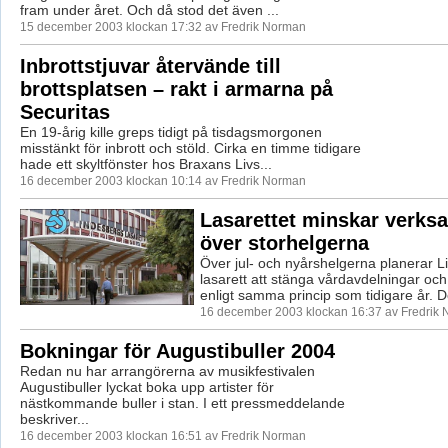
fram under året. Och då stod det även ...
15 december 2003 klockan 17:32 av Fredrik Norman
Inbrottstjuvar återvände till
brottsplatsen – rakt i armarna på
Securitas
En 19-årig kille greps tidigt på tisdagsmorgonen
misstänkt för inbrott och stöld. Cirka en timme tidigare
hade ett skyltfönster hos Braxans Livs...
16 december 2003 klockan 10:14 av Fredrik Norman
Lasarettet minskar verks
över storhelgerna
Över jul- och nyårshelgerna planerar 
lasarett att stänga vårdavdelningar oc
enligt samma princip som tidigare år. De
16 december 2003 klockan 16:37 av Fredrik
Bokningar för Augustibuller 2004
Redan nu har arrangörerna av musikfestivalen
Augustibuller lyckat boka upp artister för
nästkommande buller i stan. I ett pressmeddelande
beskriver...
16 december 2003 klockan 16:51 av Fredrik Norman