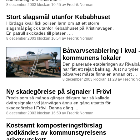
8 december 2003 klockan 10:45 av Fredrik Norman
Stort slagsmål utanför Kebabhuset
I lördags kväll fick polisen larm om att ett större
slagsmål pågick utanför Kebabhuset på Kristinavägen.
En patrull skickades till platsen, ...
8 december 2003 klockan 10:54 av Fredrik Norman
Båtvarvsetablering i kval –
kommunens lokaler
Den planerade etableringen av Rivalbåt
har fått ett rejält bakslag. Just nu tyder 
båtvarvet måste finna en annan ort ...
8 december 2003 klockan 11:28 av Fredrik 
Ny skadegörelse på signaler i Frövi
Precis som så många gånger tidigare har så kallade
dvärgsignaler vid järnvägen ännu en gång utsatts för
skadegörelse i Frövi. Denna gång ...
8 december 2003 klockan 16:50 av Fredrik Norman
Kostsamt komposteringsförslag
godkändes av kommunstyrelsens
arbetsutskott