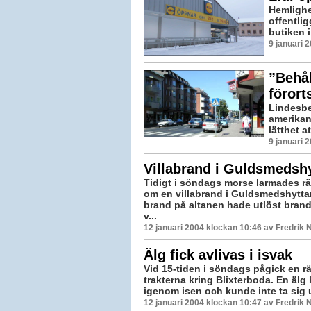
Hemlighet
offentli
butiken 
9 januari 
”Behå
förort
Lindesbe
amerikan
lätthet a
9 januari 
Villabrand i Guldsmedsh
Tidigt i söndags morse larmades r
om en villabrand i Guldsmedshytta
brand på altanen hade utlöst bran
v...
12 januari 2004 klockan 10:46 av Fredrik
Älg fick avlivas i isvak
Vid 15-tiden i söndags pågick en r
trakterna kring Blixterboda. En älg
igenom isen och kunde inte ta sig u
12 januari 2004 klockan 10:47 av Fredrik