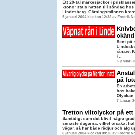
Ett 20-tal märkesjackor i prisklass
kronor stals natten till söndag hos
Lindesberg. Gärningsmännen krossa
5 januari 2004 klockan 12:38 av Fredrik 
Knivb
okänd
Sent på 
Lindesbe
rånare. K
i ...
6 januari 
Anstäl
på fot
En arbets
hos bakax
Olyckan i
7 januari 
Tretton viltolyckor på et
Samtidigt som det blivit några gra
senaste dagarna, vilket orsakat ha
vägar, så har både rådjur och älg upp
8 januari 2004 klockan 09:20 av Fredrik 