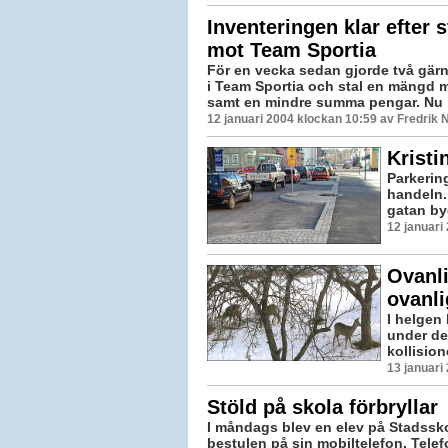
Inventeringen klar efter 
mot Team Sportia
För en vecka sedan gjorde två gär
i Team Sportia och stal en mängd 
samt en mindre summa pengar. Nu h
12 januari 2004 klockan 10:59 av Fredrik
Kristi
Parkering
handeln. 
gatan by
12 januari
Ovanli
ovanli
I helgen 
under det
kollision
13 januari
Stöld på skola förbryllar
I måndags blev en elev på Stadss
bestulen på sin mobiltelefon. Tele