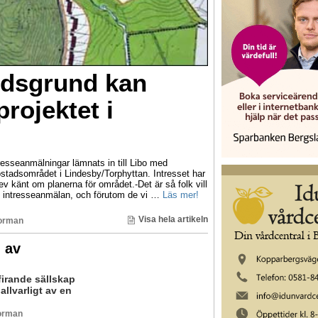
dsgrund kan
rojektet i
ntresseanmälningar lämnats in till Libo med
stadsområdet i Lindesby/Torphyttan. Intresset har
ev känt om planerna för området.-Det är så folk vill
lig intresseanmälan, och förutom de vi …
Läs mer!
Visa hela artikeln
Norman
d av
firande sällskap
llvarligt av en
Norman