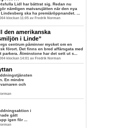
sfulla Lidl har bättrat sig. Redan nu
ggör nämligen matvarujätten när den nya
i Lindesberg ska ha premiäröppnandet. ...
2004 klockan 11:05 av Fredrik Norman
ll den amerikanska
smiljön i Linde”
rgs centrum påminner mycket om en
sk förort. Det finns en bred affärsgata med
tt parkera. Åtminstone har det sett ut s...
2004 klockan 14:01 av Fredrik Norman
yttan
äddningstjänsten
n. En mindre
dvarnaren och
 Norman
äddningsaktion i
 hade gått
pp igen för ...
 Norman