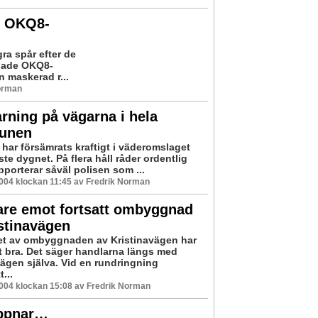
v OKQ8-
ra spår efter de
ånade OKQ8-
 maskerad r...
Norman
rning på vägarna i hela
unen
 har försämrats kraftigt i väderomslaget
te dygnet. På flera håll råder ordentlig
pporterar såväl polisen som ...
2004 klockan 11:45 av Fredrik Norman
are emot fortsatt ombyggnad
stinavägen
et av ombyggnaden av Kristinavägen har
it bra. Det säger handlarna längs med
vägen själva. Vid en rundringning
...
2004 klockan 15:08 av Fredrik Norman
öppnar…