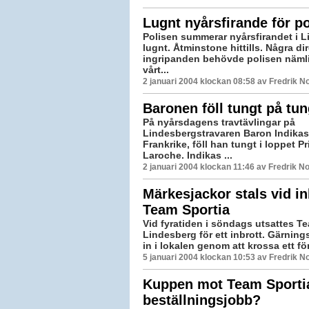
Lugnt nyårsfirande för p
Polisen summerar nyårsfirandet i 
lugnt. Åtminstone hittills. Några di
ingripanden behövde polisen nämli
vårt...
2 januari 2004 klockan 08:58 av Fredrik 
Baronen föll tungt på tu
På nyårsdagens travtävlingar på
Lindesbergstravaren Baron Indikas
Frankrike, föll han tungt i loppet Pr
Laroche. Indikas ...
2 januari 2004 klockan 11:46 av Fredrik 
Märkesjackor stals vid in
Team Sportia
Vid fyratiden i söndags utsattes Te
Lindesberg för ett inbrott. Gärnin
in i lokalen genom att krossa ett fö
5 januari 2004 klockan 10:53 av Fredrik 
Kuppen mot Team Sportia
beställningsjobb?