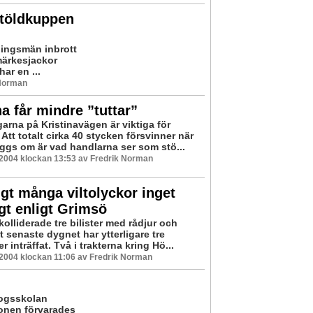
stöldkuppen
ningsmän inbrott
märkesjackor
ar en ...
 Norman
na får mindre ”tuttar”
arna på Kristinavägen är viktiga för
Att totalt cirka 40 stycken försvinner när
ggs om är vad handlarna ser som stö...
 2004 klockan 13:53 av Fredrik Norman
gt många viltolyckor inget
gt enligt Grimsö
kolliderade tre bilister med rådjur och
 senaste dygnet har ytterligare tre
er inträffat. Två i trakterna kring Hö...
 2004 klockan 11:06 av Fredrik Norman
kogsskolan
fonen förvarades