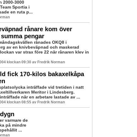
en 2000-3000
 Team Sportia i
de en ruta p...
Norman
eväpnad rånare kom över
 summa pengar
måndagskvällen rånades OKQ8 i
rg av en knivbeväpnad och maskerad
lockan var strax före 22 när rånaren klev in
2004 klockan 09:30 av Fredrik Norman
ld fick 170-kilos bakaxelkåpa
en
platsolycka inträffade vid tretiden i natt
eltillverkaren Meritor i Lindesberg.
nträffade när en arbetare lastade av ...
2004 klockan 08:55 av Fredrik Norman
t dygn
der varmare de
lka på mindre
ehållit ...
Norman