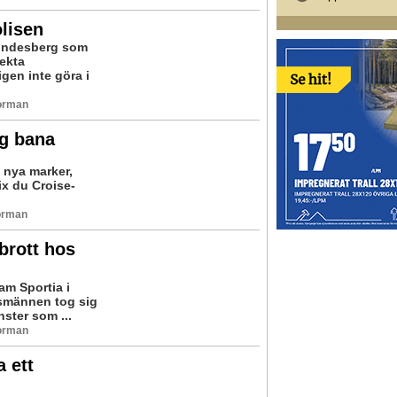
olisen
Lindesberg som
rekta
gen inte göra i
Norman
ng bana
 nya marker,
ix du Croise-
Norman
brott hos
am Sportia i
gsmännen tog sig
nster som ...
Norman
 ett