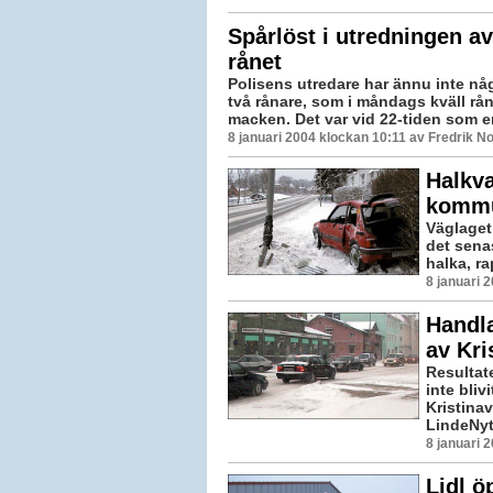
Spårlöst i utredningen a
rånet
Polisens utredare har ännu inte någ
två rånare, som i måndags kväll r
macken. Det var vid 22-tiden som en
8 januari 2004 klockan 10:11 av Fredrik 
Halkva
komm
Väglaget
det senas
halka, ra
8 januari 
Handl
av Kri
Resultat
inte bliv
Kristina
LindeNytt
8 januari 
Lidl 