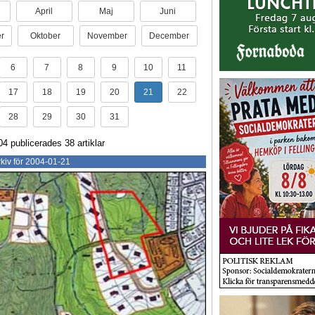
April
Maj
Juni
r
Oktober
November
December
6
7
8
9
10
11
17
18
19
20
21
22
28
29
30
31
04 publicerades 38 artiklar
kiv för 2004-01-21