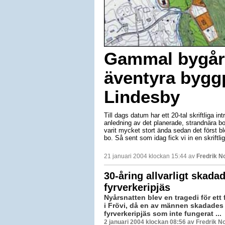
Gammal bygår
äventyra byggp
Lindesby
Till dags datum har ett 20-tal skriftliga i
anledning av det planerade, strandnära bo
varit mycket stort ända sedan det först bl
bo. Så sent som idag fick vi in en skrift
21 januari 2004 klockan 15:44 av
Fredrik 
30-åring allvarligt skada
fyrverkeripjäs
Nyårsnatten blev en tragedi för ett 
i Frövi, då en av männen skadades a
fyrverkeripjäs som inte fungerat ...
2 januari 2004 klockan 08:56 av Fredrik 