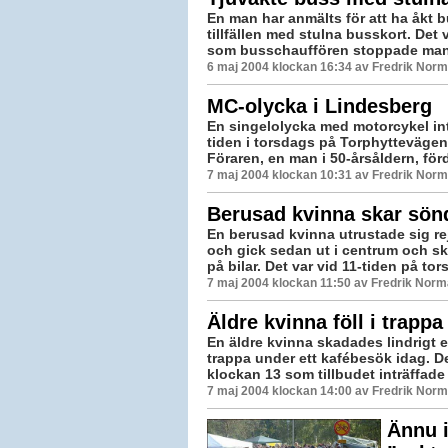
En man har anmälts för att ha åkt b
tillfällen med stulna busskort. Det
som busschauffören stoppade man
6 maj 2004 klockan 16:34 av Fredrik Nor
MC-olycka i Lindesberg
En singelolycka med motorcykel int
tiden i torsdags på Torphyttevägen
Föraren, en man i 50-årsåldern, fördes
7 maj 2004 klockan 10:31 av Fredrik Nor
Berusad kvinna skar sönd
En berusad kvinna utrustade sig re
och gick sedan ut i centrum och s
på bilar. Det var vid 11-tiden på tor
7 maj 2004 klockan 11:50 av Fredrik Nor
Äldre kvinna föll i trappa
En äldre kvinna skadades lindrigt eft
trappa under ett kafébesök idag. Det
klockan 13 som tillbudet inträffade 
7 maj 2004 klockan 14:00 av Fredrik Nor
Ännu 