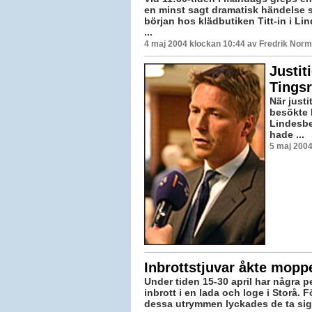
en minst sagt dramatisk händelse 
början hos klädbutiken Titt-in i L
...
4 maj 2004 klockan 10:44 av Fredrik Nor
Justit
Tingsr
När just
besökte 
Lindesbe
hade ...
5 maj 2004
Inbrottstjuvar åkte mopp
Under tiden 15-30 april har några p
inbrott i en lada och loge i Storå. För
dessa utrymmen lyckades de ta sig f