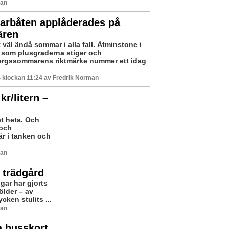
man
rbåten applåderades på
ären
 väl ändå sommar i alla fall. Åtminstone i
som plusgraderna stiger och
rgssommarens riktmärke nummer ett idag
 klockan 11:24 av Fredrik Norman
kr/litern –
t heta. Och
 och
år i tanken och
man
i trädgård
gar har gjorts
ölder – av
cken stulits ...
man
a busskort