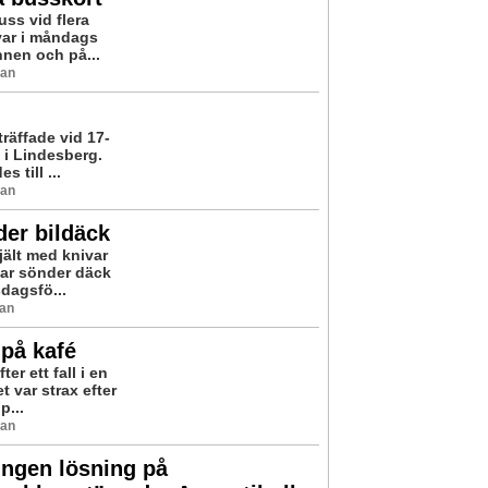
uss vid flera
 var i måndags
nen och på...
man
räffade vid 17-
 i Lindesberg.
 till ...
man
er bildäck
jält med knivar
kar sönder däck
sdagsfö...
man
 på kafé
er ett fall i en
 var strax efter
p...
man
ingen lösning på