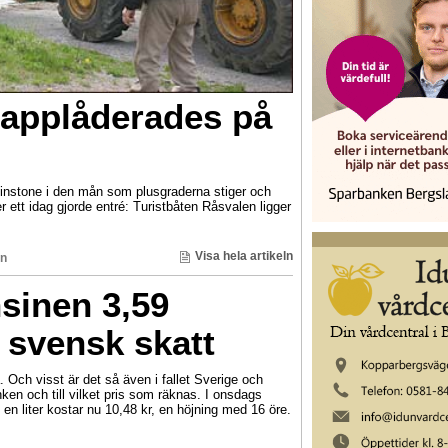
applåderades på
minstone i den mån som plusgraderna stiger och
tt idag gjorde entré: Turistbåten Råsvalen ligger
Visa hela artikeln
an
sinen 3,59
s svensk skatt
 Och visst är det så även i fallet Sverige och
nken och till vilket pris som räknas. I onsdags
en liter kostar nu 10,48 kr, en höjning med 16 öre.