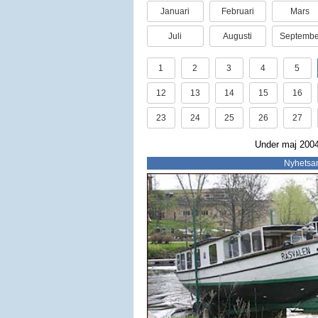
Januari
Februari
Mars
Juli
Augusti
Septembe
1
2
3
4
5
12
13
14
15
16
23
24
25
26
27
Under maj 2004 
Nyhetsar