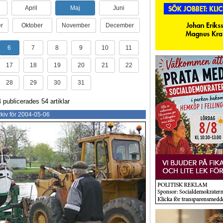
April
Maj
Juni
r
Oktober
November
December
6
7
8
9
10
11
17
18
19
20
21
22
28
29
30
31
publicerades 54 artiklar
kiv för 2004-05-06