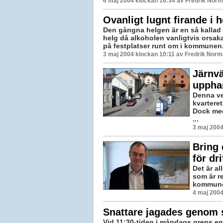
6 maj 2004 klockan 16:34 av
Fredrik Nor
Ovanligt lugnt firande i 
Den gångna helgen är en så kallad
helg då alkoholen vanligtvis orsak
på festplatser runt om i kommunen.
3 maj 2004 klockan 10:11 av Fredrik Nor
Järnvä
upphan
Denna ve
kvartere
Dock med
...
3 maj 2004
Bring 
för dri
Det är al
som är r
kommunch
4 maj 2004
Snattare jagades genom 
Vid 11:30-tiden i måndags greps en 