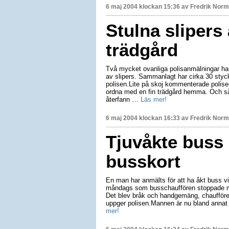
6 maj 2004 klockan 15:36 av
Fredrik Nor
Stulna slipers 
trädgård
Två mycket ovanliga polisanmälningar har 
av slipers. Sammanlagt har cirka 30 stycke
polisen.Lite på skoj kommenterade polisen 
ordna med en fin trädgård hemma. Och så v
återfann …
Läs mer!
6 maj 2004 klockan 16:33 av
Fredrik Nor
Tjuvåkte buss
busskort
En man har anmälts för att ha åkt buss vid 
måndags som busschauffören stoppade ma
Det blev bråk och handgemäng, chaufföre
uppger polisen.Mannen är nu bland annat
mer!