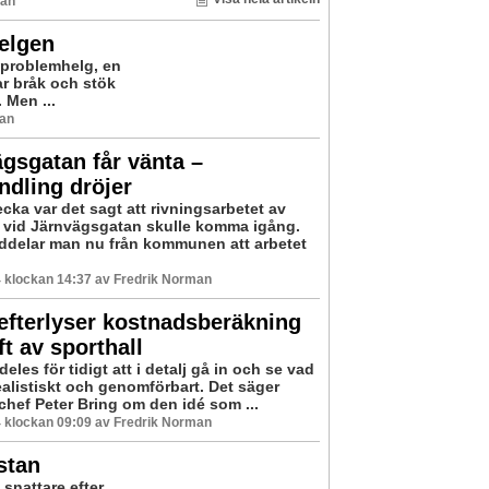
man
helgen
 problemhelg, en
ar bråk och stök
 Men ...
man
gsgatan får vänta –
dling dröjer
cka var det sagt att rivningsarbetet av
t vid Järnvägsgatan skulle komma igång.
delar man nu från kommunen att arbetet
 klockan 14:37 av Fredrik Norman
efterlyser kostnadsberäkning
ft av sporthall
ldeles för tidigt att i detalj gå in och se vad
ealistiskt och genomförbart. Det säger
ef Peter Bring om den idé som ...
 klockan 09:09 av Fredrik Norman
stan
snattare efter