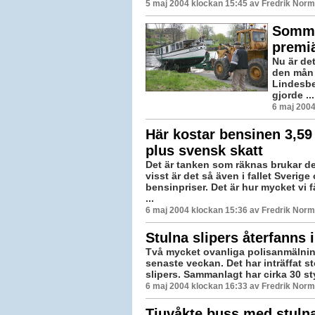
5 maj 2004 klockan 15:45 av Fredrik Nor
Somma
premi
Nu är det
den mån 
Lindesbe
gjorde ...
6 maj 2004
Här kostar bensinen 3,59 
plus svensk skatt
Det är tanken som räknas brukar de
visst är det så även i fallet Sverige
bensinpriser. Det är hur mycket vi f
...
6 maj 2004 klockan 15:36 av Fredrik Nor
Stulna slipers återfanns 
Två mycket ovanliga polisanmälnin
senaste veckan. Det har inträffat st
slipers. Sammanlagt har cirka 30 sty
6 maj 2004 klockan 16:33 av Fredrik Nor
Tjuvåkte buss med stuln