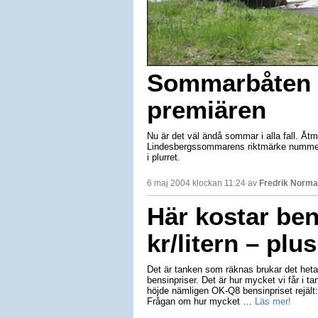
Sommarbåten 
premiären
Nu är det väl ändå sommar i alla fall. Åt
Lindesbergssommarens riktmärke nummer e
i plurret.
6 maj 2004 klockan 11:24 av
Fredrik Norm
Här kostar ben
kr/litern – plu
Det är tanken som räknas brukar det heta.
bensinpriser. Det är hur mycket vi får i ta
höjde nämligen OK-Q8 bensinpriset rejält: 
Frågan om hur mycket …
Läs mer!