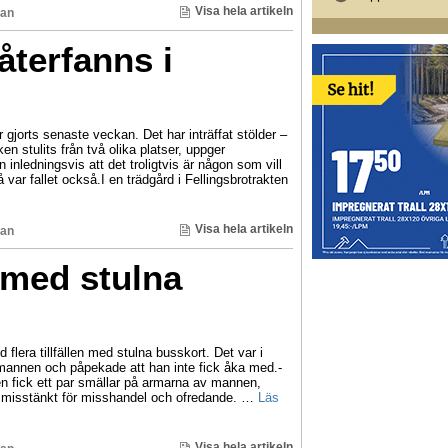
Visa hela artikeln
man
återfanns i
gjorts senaste veckan. Det har inträffat stölder –
n stulits från två olika platser, uppger
inledningsvis att det troligtvis är någon som vill
ar fallet också.I en trädgård i Fellingsbrotrakten
Visa hela artikeln
man
 med stulna
flera tillfällen med stulna busskort. Det var i
nnen och påpekade att han inte fick åka med.-
n fick ett par smällar på armarna av mannen,
 misstänkt för misshandel och ofredande. …
Läs
Visa hela artikeln