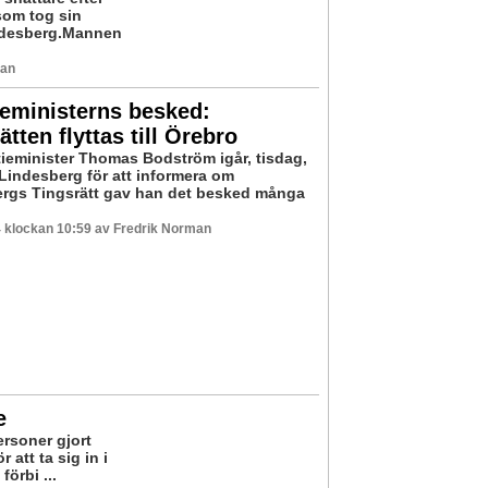
som tog sin
indesberg.Mannen
man
ieministerns besked:
ätten flyttas till Örebro
itieminister Thomas Bodström igår, tisdag,
Lindesberg för att informera om
rgs Tingsrätt gav han det besked många
 klockan 10:59 av Fredrik Norman
e
ersoner gjort
 att ta sig in i
örbi ...