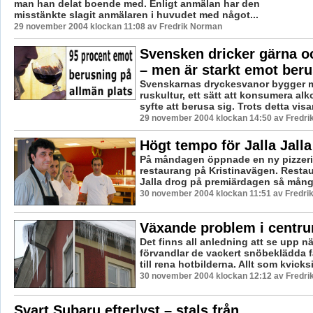
man han delat boende med. Enligt anmälan har den
misstänkte slagit anmälaren i huvudet med något...
29 november 2004 klockan 11:08 av Fredrik Norman
Svensken dricker gärna o
– men är starkt emot ber
Svenskarnas dryckesvanor bygger 
ruskultur, ett sätt att konsumera alk
syfte att berusa sig. Trots detta visa
29 november 2004 klockan 14:50 av Fredr
Högt tempo för Jalla Jalla
På måndagen öppnade en ny pizzer
restaurang på Kristinavägen. Resta
Jalla drog på premiärdagen så många
30 november 2004 klockan 11:51 av Fredr
Växande problem i centr
Det finns all anledning att se upp nä
förvandlar de vackert snöbeklädda 
till rena hotbilderna. Allt som kvicksil
30 november 2004 klockan 12:12 av Fredr
Svart Subaru efterlyst – stals från