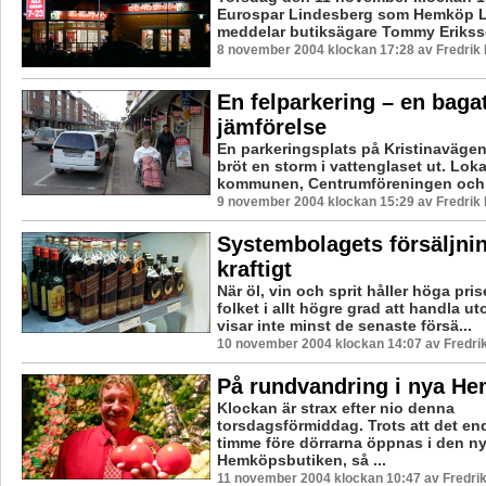
Eurospar Lindesberg som Hemköp L
meddelar butiksägare Tommy Eriksson
8 november 2004 klockan 17:28 av Fredri
En felparkering – en bagat
jämförelse
En parkeringsplats på Kristinavägen
bröt en storm i vattenglaset ut. Lok
kommunen, Centrumföreningen och p
9 november 2004 klockan 15:29 av Fredri
Systembolagets försäljni
kraftigt
När öl, vin och sprit håller höga prise
folket i allt högre grad att handla u
visar inte minst de senaste försä...
10 november 2004 klockan 14:07 av Fredr
På rundvandring i nya H
Klockan är strax efter nio denna
torsdagsförmiddag. Trots att det end
timme före dörrarna öppnas i den n
Hemköpsbutiken, så ...
11 november 2004 klockan 10:47 av Fredr