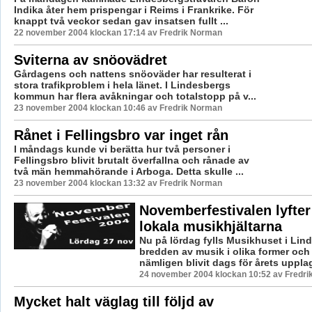
Indika åter hem prispengar i Reims i Frankrike. För
knappt två veckor sedan gav insatsen fullt ...
22 november 2004 klockan 17:14 av Fredrik Norman
Sviterna av snöovädret
Gårdagens och nattens snöoväder har resulterat i
stora trafikproblem i hela länet. I Lindesbergs
kommun har flera avåkningar och totalstopp på v...
23 november 2004 klockan 10:46 av Fredrik Norman
Rånet i Fellingsbro var inget rån
I måndags kunde vi berätta hur två personer i
Fellingsbro blivit brutalt överfallna och rånade av
två män hemmahörande i Arboga. Detta skulle ...
23 november 2004 klockan 13:32 av Fredrik Norman
Novemberfestivalen lyfter
lokala musikhjältarna
Nu på lördag fylls Musikhuset i Lind
bredden av musik i olika former och 
nämligen blivit dags för årets upplag
24 november 2004 klockan 10:52 av Fredr
Mycket halt väglag till följd av