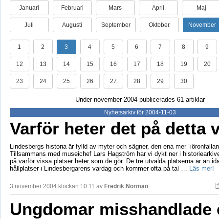
Januari
Februari
Mars
April
Maj
Juli
Augusti
September
Oktober
November
1
2
3
4
5
6
7
8
9
12
13
14
15
16
17
18
19
20
23
24
25
26
27
28
29
30
Under november 2004 publicerades 61 artiklar
Nyhetsarkiv för 2004-11-03
Varför heter det på detta 
Lindesbergs historia är fylld av myter och sägner, den ena mer ”iöronfalla
Tillsammans med museichef Lars Hagström har vi dykt ner i historiearkivet
på varför vissa platser heter som de gör. De tre utvalda platserna är än id
hållplatser i Lindesbergarens vardag och kommer ofta på tal …
Läs mer!
3 november 2004 klockan 10:11 av
Fredrik Norman
Ungdomar misshandlade