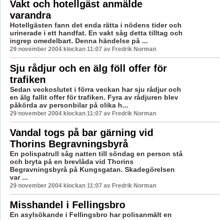
Vakt och hotellgäst anmälde
varandra
Hotellgästen fann det enda rätta i nödens tider och
urinerade i ett handfat. En vakt såg detta tilltag och
ingrep omedelbart. Denna händelse på ...
29 november 2004 klockan 11:07 av Fredrik Norman
Sju rådjur och en älg föll offer för
trafiken
Sedan veckoslutet i förra veckan har sju rådjur och
en älg fallit offer för trafiken. Fyra av rådjuren blev
påkörda av personbilar på olika h...
29 november 2004 klockan 11:07 av Fredrik Norman
Vandal togs på bar gärning vid
Thorins Begravningsbyrå
En polispatrull såg natten till söndag en person stå
och bryta på en brevlåda vid Thorins
Begravningsbyrå på Kungsgatan. Skadegörelsen
var ...
29 november 2004 klockan 11:07 av Fredrik Norman
Misshandel i Fellingsbro
En asylsökande i Fellingsbro har polisanmält en