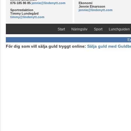
076-185 86 85
jennie@lindenytt.com
Ekonomi
Jennie Einarsson
Sportredaktion
jennie@lindenytt.com
Timmy Lundegård
timmy@lindenytt.com
Start
Näringsliv
Sport
Lunchguiden
Ex
För dig som vill sälja guld tryggt online:
Sälja guld med Guldb