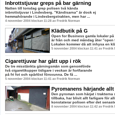
Inbrottstjuvar greps på bar gärning
Natten till torsdag grep polisen två kända
inbrottstjuvar i Lindesberg. ”Kändisarna” är dock ej
hemmahörande i Lindesbergstrakten, men har ...
4 november 2004 klockan 11:28 av Fredrik Norman
Klädbutik på G
Open for Business gamla lokaler på
är från och med måndag åter ”open 
Lokalen kommer då att inhysa en klä
5 november 2004 klockan 11:41 av Fredrik
Cigarettjuvar har gått upp i rök
De tre misstänkta gärningsmän som genomförde
två cigarettkupper tidigare i veckan är fortfarande
på fri fot och spårlöst försvunna. De få ...
5 november 2004 klockan 11:41 av Fredrik Norman
Pyromanens härjande allt 
Den pyroman som härjat i trakterna 
tillbaka, har blivit allt farligare för 
konstaterar polisen efter det senaste
8 november 2004 klockan 11:42 av Fredrik