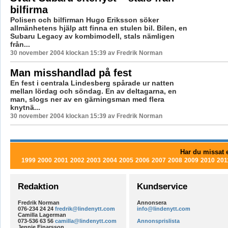
bilfirma
Polisen och bilfirman Hugo Eriksson söker
allmänhetens hjälp att finna en stulen bil. Bilen, en
Subaru Legacy av kombimodell, stals nämligen
från...
30 november 2004 klockan 15:39 av Fredrik Norman
Man misshandlad på fest
En fest i centrala Lindesberg spårade ur natten
mellan lördag och söndag. En av deltagarna, en
man, slogs ner av en gärningsman med flera
knytnä...
30 november 2004 klockan 15:39 av Fredrik Norman
Har du missat e
1999
2000
2001
2002
2003
2004
2005
2006
2007
2008
2009
2010
201
Redaktion
Kundservice
Fredrik Norman
Annonsera
076-234 24 24
fredrik@lindenytt.com
info@lindenytt.com
Camilla Lagerman
073-536 63 56
camilla@lindenytt.com
Annonsprislista
Jennie Einarsson