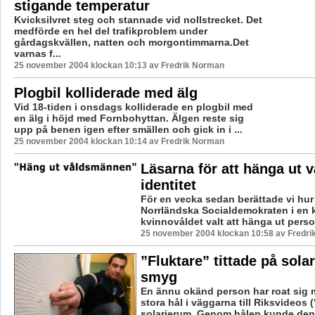
stigande temperatur
Kvicksilvret steg och stannade vid nollstrecket. Det
medförde en hel del trafikproblem under
gårdagskvällen, natten och morgontimmarna.Det
varnas f...
25 november 2004 klockan 10:13 av Fredrik Norman
Plogbil kolliderade med älg
Vid 18-tiden i onsdags kolliderade en plogbil med
en älg i höjd med Fornbohyttan. Älgen reste sig
upp på benen igen efter smällen och gick in i ...
25 november 2004 klockan 10:14 av Fredrik Norman
Läsarna för att hänga ut
identitet
För en vecka sedan berättade vi hu
Norrländska Socialdemokraten i en
kvinnovåldet valt att hänga ut perso
25 november 2004 klockan 10:58 av Fredr
”Fluktare” tittade på sola
smyg
En ännu okänd person har roat sig m
stora hål i väggarna till Riksvideos
solarierum. Genom hålen kunde denn