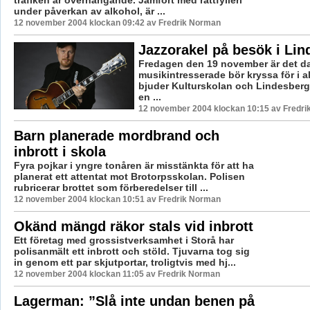
trafiken är överhängande. Jämfört med rattfylleri
under påverkan av alkohol, är ...
12 november 2004 klockan 09:42 av Fredrik Norman
Jazzorakel på besök i Lin
Fredagen den 19 november är det d
musikintresserade bör kryssa för i 
bjuder Kulturskolan och Lindesberg
en ...
12 november 2004 klockan 10:15 av Fredr
Barn planerade mordbrand och
inbrott i skola
Fyra pojkar i yngre tonåren är misstänkta för att ha
planerat ett attentat mot Brotorpsskolan. Polisen
rubricerar brottet som förberedelser till ...
12 november 2004 klockan 10:51 av Fredrik Norman
Okänd mängd räkor stals vid inbrott
Ett företag med grossistverksamhet i Storå har
polisanmält ett inbrott och stöld. Tjuvarna tog sig
in genom ett par skjutportar, troligtvis med hj...
12 november 2004 klockan 11:05 av Fredrik Norman
Lagerman: ”Slå inte undan benen på