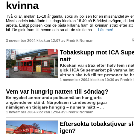
kvinna
Två killar, mellan 15-18 år gamla, söks av polisen för en misshandel av e
Misshandeln inträffade i tisdags klockan 16:40 på Björkhyttevägen, dit kvi
arbeta. Enligt polisen kom de båda killarna fram till kvinnan strax efter att
bil.-De gick fram till henne och sa att de skulle ha …
Läs mer!
3 november 2004 klockan 12:07 av
Fredrik Norman
Tobakskupp mot ICA Supe
natt
Klockan var strax efter halv fem i na
gick i ICA Supermarket på varuhallst
vittnen ska två till tre personer ha bru
1 november 2004 klockan 10:30 av Fredri
Vem var hungrig natten till söndag?
En mycket annorlunda polisanmälan har gjorts
angående en stöld. Närpolisen i Lindesberg jagar
nämligen en tidigare hungrig – numera mätt – ...
1 november 2004 klockan 12:04 av Fredrik Norman
Eftersökta tobakstjuvar slo
igen?