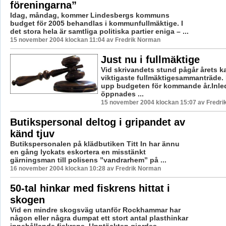
föreningarna”
Idag, måndag, kommer Lindesbergs kommuns
budget för 2005 behandlas i kommunfullmäktige. I
det stora hela är samtliga politiska partier eniga – ...
15 november 2004 klockan 11:04 av Fredrik Norman
Just nu i fullmäktige
Vid skrivandets stund pågår årets 
viktigaste fullmäktigesammanträde. 
upp budgeten för kommande år.Inle
öppnades ...
15 november 2004 klockan 15:07 av Fredr
Butikspersonal deltog i gripandet av
känd tjuv
Butikspersonalen på klädbutiken Titt In har ännu
en gång lyckats eskortera en misstänkt
gärningsman till polisens ”vandrarhem” på ...
16 november 2004 klockan 10:28 av Fredrik Norman
50-tal hinkar med fiskrens hittat i
skogen
Vid en mindre skogsväg utanför Rockhammar har
någon eller några dumpat ett stort antal plasthinkar