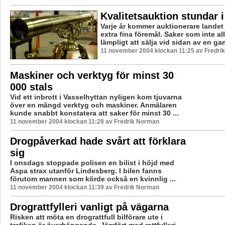
Kvalitetsauktion stundar 
Varje år kommer auktionerare landet 
extra fina föremål. Saker som inte all
lämpligt att sälja vid sidan av en gam
11 november 2004 klockan 11:25 av Fredri
Maskiner och verktyg för minst 30
000 stals
Vid ett inbrott i Vasselhyttan nyligen kom tjuvarna
över en mängd verktyg och maskiner. Anmälaren
kunde snabbt konstatera att saker för minst 30 ...
11 november 2004 klockan 11:28 av Fredrik Norman
Drogpåverkad hade svårt att förklara
sig
I onsdags stoppade polisen en bilist i höjd med
Aspa strax utanför Lindesberg. I bilen fanns
förutom mannen som körde också en kvinnlig ...
11 november 2004 klockan 11:39 av Fredrik Norman
Drograttfylleri vanligt på vägarna
Risken att möta en drograttfull bilförare ute i