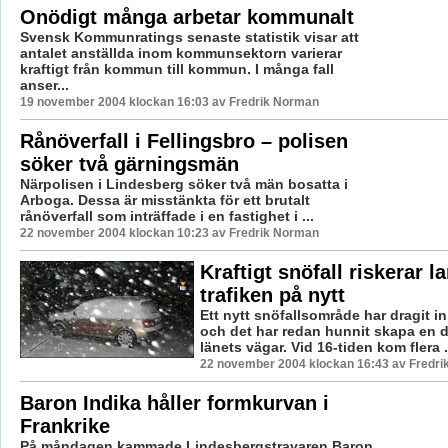
Onödigt många arbetar kommunalt
Svensk Kommunratings senaste statistik visar att
antalet anställda inom kommunsektorn varierar
kraftigt från kommun till kommun. I många fall
anser...
19 november 2004 klockan 16:03 av Fredrik Norman
Rånöverfall i Fellingsbro – polisen
söker två gärningsmän
Närpolisen i Lindesberg söker två män bosatta i
Arboga. Dessa är misstänkta för ett brutalt
rånöverfall som inträffade i en fastighet i ...
22 november 2004 klockan 10:23 av Fredrik Norman
Kraftigt snöfall riskerar l
trafiken på nytt
Ett nytt snöfallsområde har dragit in
och det har redan hunnit skapa en 
länets vägar. Vid 16-tiden kom flera .
22 november 2004 klockan 16:43 av Fredr
Baron Indika håller formkurvan i
Frankrike
På måndagen kammade Lindesbergstravaren Baron