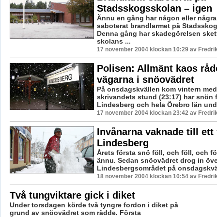
Stadsskogsskolan – igen
Ännu en gång har någon eller några
saboterat brandlarmet på Stadssko
Denna gång har skadegörelsen skett 
skolans ...
17 november 2004 klockan 10:29 av Fredr
Polisen: Allmänt kaos råd
vägarna i snöovädret
På onsdagskvällen kom vintern med
skrivandets stund (23:17) har snön fa
Lindesberg och hela Örebro län under
17 november 2004 klockan 23:42 av Fredr
Invånarna vaknade till ett 
Lindesberg
Årets första snö föll, och föll, och fö
ännu. Sedan snöovädret drog in öve
Lindesbergsområdet på onsdagskväll
18 november 2004 klockan 10:54 av Fredr
Två tungviktare gick i diket
Under torsdagen körde två tyngre fordon i diket på
grund av snöovädret som rådde. Första