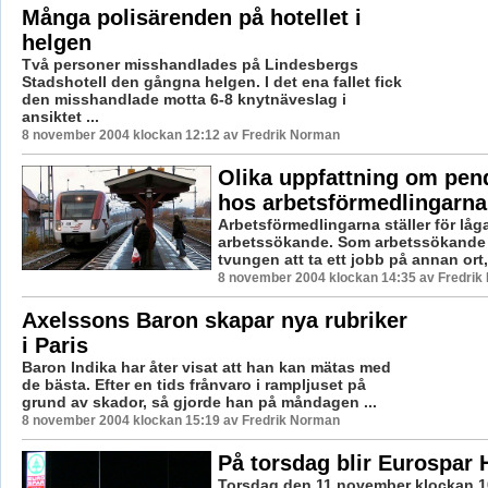
Många polisärenden på hotellet i
helgen
Två personer misshandlades på Lindesbergs
Stadshotell den gångna helgen. I det ena fallet fick
den misshandlade motta 6-8 knytnäveslag i
ansiktet ...
8 november 2004 klockan 12:12 av Fredrik Norman
Olika uppfattning om pen
hos arbetsförmedlingarna
Arbetsförmedlingarna ställer för låg
arbetssökande. Som arbetssökande 
tvungen att ta ett jobb på annan ort,
8 november 2004 klockan 14:35 av Fredri
Axelssons Baron skapar nya rubriker
i Paris
Baron Indika har åter visat att han kan mätas med
de bästa. Efter en tids frånvaro i rampljuset på
grund av skador, så gjorde han på måndagen ...
8 november 2004 klockan 15:19 av Fredrik Norman
På torsdag blir Eurospar
Torsdag den 11 november klockan 1