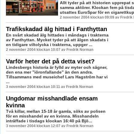
Allt tyder på att historien upprepat si
samma aktörer. Klockan fem på tis
utsattes EuroSpar för en cigarettkup
2 november 2004 klockan 09:09 av Fredri
Trafikskadad älg hittad i Fanthyttan
En svårt skadad älg hittades i måndags i trakterna
av Fanthyttan. Mycket tyder på att älgen skadats i
en tidigare viltolycka i trakterna, uppger ...
2 november 2004 klockan 10:07 av Fredrik Norman
Varför heter det på detta viset?
Lindesbergs historia är fylld av myter och sägner,
den ena mer ”iöronfallande” än den andra.
Tillsammans med museichef Lars Hagström har vi
...
3 november 2004 klockan 10:11 av Fredrik Norman
Ungdomar misshandlade ensam
kvinna
Två killar, mellan 15-18 år gamla, söks av polisen
för en misshandel av en kvinna. Misshandeln
inträffade i tisdags klockan 16:40 på Bjö...
3 november 2004 klockan 12:07 av Fredrik Norman