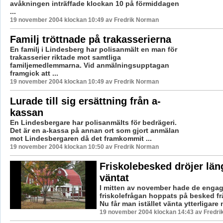
avåkningen inträffade klockan 10 på förmiddagen
...
19 november 2004 klockan 10:49 av Fredrik Norman
Familj tröttnade på trakasserierna
En familj i Lindesberg har polisanmält en man för
trakasserier riktade mot samtliga
familjemedlemmarna. Vid anmälningsupptagan
framgick att ...
19 november 2004 klockan 10:49 av Fredrik Norman
Lurade till sig ersättning från a-
kassan
En Lindesbergare har polisanmälts för bedrägeri.
Det är en a-kassa på annan ort som gjort anmälan
mot Lindesbergaren då det framkommit ...
19 november 2004 klockan 10:50 av Fredrik Norman
Friskolebesked dröjer län
väntat
I mitten av november hade de engag
friskolefrågan hoppats på besked fr
Nu får man istället vänta ytterligare 
19 november 2004 klockan 14:43 av Fredr