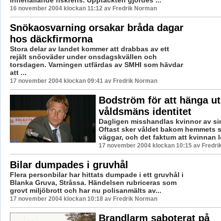
innehållande fiskrens. Upptäckten gjordes ...
16 november 2004 klockan 11:12 av Fredrik Norman
Snökaosvarning orsakar bråda dagar
hos däckfirmorna
Stora delar av landet kommer att drabbas av ett
rejält snöoväder under onsdagskvällen och
torsdagen. Varningen utfärdas av SMHI som hävdar
att ...
17 november 2004 klockan 09:41 av Fredrik Norman
Bodström för att hänga ut
våldsmäns identitet
Dagligen misshandlas kvinnor av s
Oftast sker våldet bakom hemmets
väggar, och det faktum att kvinnan lev
17 november 2004 klockan 10:15 av Fredr
Bilar dumpades i gruvhål
Flera personbilar har hittats dumpade i ett gruvhål i
Blanka Gruva, Stråssa. Händelsen rubriceras som
grovt miljöbrott och har nu polisanmälts av...
17 november 2004 klockan 10:18 av Fredrik Norman
Brandlarm saboterat på