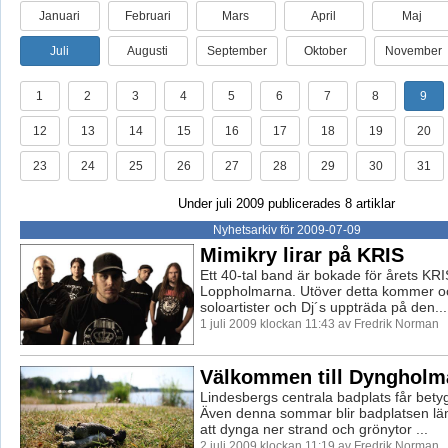
Januari
Februari
Mars
April
Maj
Juli
Augusti
September
Oktober
November
1
2
3
4
5
6
7
8
9
12
13
14
15
16
17
18
19
20
23
24
25
26
27
28
29
30
31
Under juli 2009 publicerades 8 artiklar
Nyhetsarkiv för 2009-07-09
Mimikry lirar på KRIS
Ett 40-tal band är bokade för årets KRI
Loppholmarna. Utöver detta kommer ock
soloartister och Dj´s uppträda på den...
1 juli 2009 klockan 11:43 av Fredrik Norman
Välkommen till Dyngholm
Lindesbergs centrala badplats får betyge
Även denna sommar blir badplatsen lä
att dynga ner strand och grönytor ...
2 juli 2009 klockan 11:19 av Fredrik Norman