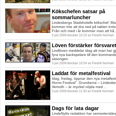
Kökschefen satsar på
sommarluncher
Lindesbergs Stadshotells kökschef, Ma
kommer inte att dra ned på takten trots
Från och med i år kommer man att hå..
3 juli 2009 klockan 10:10 av Fredrik Norman
Löven förstärker försvare
Lindlöven meddelar idag att man har gj
fyra nya backspelare till den kommande
säsongen.
3 juli 2009 klockan 10:54 av Fredrik Norman
Laddat för metalfestival
Idag, fredag, öppnar den nya metalfes
Horns Festival”. Grundarna – Lindesb
Vemoth – är mycket nöjda med ...
3 juli 2009 klockan 11:30 av Fredrik Norman
Dags för lata dagar
LindeNytts redaktion har semesterstän