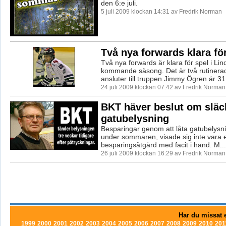
den 6:e juli.
5 juli 2009 klockan 14:31 av Fredrik Norman
Två nya forwards klara fö
Två nya forwards är klara för spel i Lin
kommande säsong. Det är två rutinera
ansluter till truppen.Jimmy Ögren är 31 
24 juli 2009 klockan 07:42 av Fredrik Norman
BKT häver beslut om släc
gatubelysning
Besparingar genom att låta gatubelysni
under sommaren, visade sig inte vara e
besparingsåtgärd med facit i hand. M...
26 juli 2009 klockan 16:29 av Fredrik Norman
Har du missat e
1999
2000
2001
2002
2003
2004
2005
2006
2007
2008
2009
2010
201