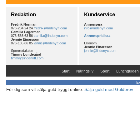
Redaktion
Kundservice
Fredrik Norman
Annonsera
076-234 24 24
fredrik@lindenytt.com
info@lindenytt.com
Camilla Lagerman
073-536 63 56
camilla@lindenytt.com
Annonsprislista
Jennie Einarsson
076-185 86 85
jennie@lindenytt.com
Ekonomi
Jennie Einarsson
Sportredaktion
jennie@lindenytt.com
Timmy Lundegård
timmy@lindenytt.com
Start
Näringsliv
Sport
Lunchguiden
Ex
För dig som vill sälja guld tryggt online:
Sälja guld med Guldbrev