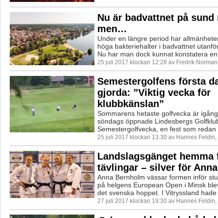
Nu är badvattnet på sund 
men…
Under en längre period har allmänheten
höga bakteriehalter i badvattnet utanf
Nu har man dock kunnat konstatera en 
25 juli 2017 klockan 12:28 av Fredrik Norman
Semestergolfens första d
gjorda: ”Viktig vecka för
klubbkänslan”
Sommarens hetaste golfvecka är igång.
söndags öppnade Lindesbergs Golfklub
Semestergolfvecka, en fest som redan loc
25 juli 2017 klockan 13:30 av Hannes Feldin
Landslagsgänget hemma f
tävlingar – silver för Anna
Anna Bernholm vässar formen inför s
på helgens European Open i Minsk blev 
det svenska hoppet. I Vitryssland hade 
27 juli 2017 klockan 19:30 av Hannes Feldin