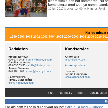
klar mittsexa den här sommaren. Nu ha
kompletterat med två nya namn, samtidi
31 juli 2017 klockan 14:00 av Hannes Feldin
Har du missat e
1999
2000
2001
2002
2003
2004
2005
2006
2007
2008
2009
2010
201
Redaktion
Kundservice
Fredrik Norman
Annonsera
076-234 24 24
fredrik@lindenytt.com
info@lindenytt.com
Camilla Lagerman
073-536 63 56
camilla@lindenytt.com
Annonsprislista
Jennie Einarsson
076-185 86 85
jennie@lindenytt.com
Ekonomi
Jennie Einarsson
Sportredaktion
jennie@lindenytt.com
Timmy Lundegård
timmy@lindenytt.com
Start
Näringsliv
Sport
Lunchguiden
Ex
För dig som vill sälja guld tryggt online:
Sälja guld med Guldbrev