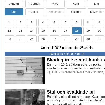
Januari
Februari
Mars
April
Maj
Juli
Augusti
September
Oktober
November
1
2
3
4
5
6
7
8
9
12
13
14
15
16
17
18
19
20
23
24
25
26
27
28
29
30
31
Under juli 2017 publicerades 25 artiklar
Nyhetsarkiv för 2017-07-18
Skadegörelse mot butik i
En man i 20-årsåldern söks av polisen 
skadegörelse mot en butik i centrala L
3 juli 2017 klockan 09:16 av Fredrik Norman,
Stal och kvaddade bil
En biltjuv slog till på adressen Kvarnb
Vedevåg - men kom inte längre än någr
färden fick ett abrupt slut.