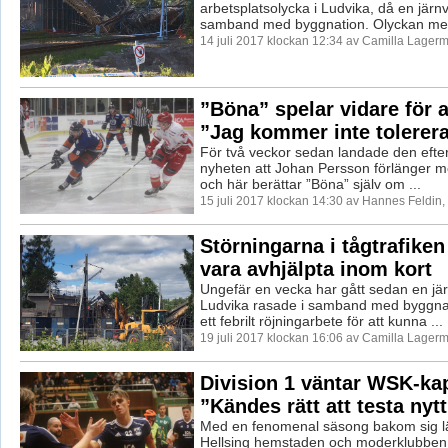
arbetsplatsolycka i Ludvika, då en järn
samband med byggnation. Olyckan med
14 juli 2017 klockan 12:34 av Camilla Lager
”Böna” spelar vidare för a
”Jag kommer inte tolerera
För två veckor sedan landade den efte
nyheten att Johan Persson förlänger m
och här berättar ”Böna” själv om ...
15 juli 2017 klockan 14:30 av Hannes Feldin
Störningarna i tågtrafike
vara avhjälpta inom kort
Ungefär en vecka har gått sedan en jä
Ludvika rasade i samband med byggna
ett febrilt röjningarbete för att kunna ...
19 juli 2017 klockan 16:06 av Camilla Lager
Division 1 väntar WSK-ka
”Kändes rätt att testa nytt
Med en fenomenal säsong bakom sig 
Hellsing hemstaden och moderklubben 