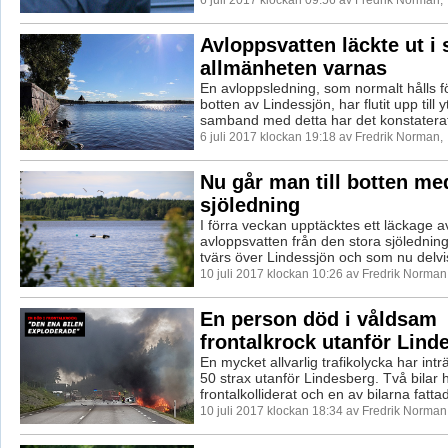
Avloppsvatten läckte ut i 
allmänheten varnas
En avloppsledning, som normalt hålls 
botten av Lindessjön, har flutit upp till y
samband med detta har det konstaterats
6 juli 2017 klockan 19:18 av Fredrik Norman,
Nu går man till botten me
sjöledning
I förra veckan upptäcktes ett läckage a
avloppsvatten från den stora sjöledni
tvärs över Lindessjön och som nu delvis
10 juli 2017 klockan 10:26 av Fredrik Norman
En person död i våldsam
frontalkrock utanför Lind
En mycket allvarlig trafikolycka har intr
50 strax utanför Lindesberg. Två bilar 
frontalkolliderat och en av bilarna fattad
10 juli 2017 klockan 18:34 av Fredrik Norman