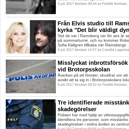
3 juli 2017 klockan 09:44 av Fredrik Norman,
Från Elvis studio till Ra
kyrka ”Det blir väldigt dy
Sist de var i Ramsberg var för sex år 
på sommarturné, och nu kommer Rober
Sofia Källgren tillbaka när Ramsbergs ..
4 juli 2017 klockan 14:57 av Camilla Lagerma
Misslyckat inbrottsförsök
vid Brotorpsskolan
Åverkan på ett fönster, skvallrar om att
avsikt att ta sig in i Brotorpsskolans loka
6 juli 2017 klockan 09:42 av Fredrik Norman,
Tre identifierade misstänk
skadegörelser
Polisen har med hjälp av vittnesuppgift
identifiera tre personer, som misstänks 
skadegörelser i södra änden av centrum
6 juli 2017 klockan 09:56 av Fredrik Norman,