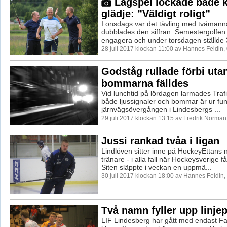
Lagspel lockade både k
glädje: ”Väldigt roligt”
I onsdags var det tävling med tvåmanna
dubblades den siffran. Semestergolfen f
engagera och under torsdagen ställde 3
28 juli 2017 klockan 11:00 av Hannes Feldin,
Godståg rullade förbi utan
bommarna fälldes
Vid lunchtid på lördagen larmades Traf
både ljussignaler och bommar är ur fun
järnvägsövergången i Lindesbergs ...
29 juli 2017 klockan 13:15 av Fredrik Norman
Jussi rankad tvåa i ligan
Lindlöven sitter inne på HockeyEttans 
tränare - i alla fall när Hockeysverige 
Siten släppte i veckan en uppmä...
30 juli 2017 klockan 18:00 av Hannes Feldin
Två namn fyller upp linje
LIF Lindesberg har gått med endast F