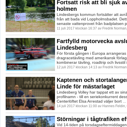
Fortsatt risk att bli sjuk a
holmen
Lindesbergs kommun fortsätter att avr
från att bada vid Loppholmsbadet. Detta
senaste vattenprovet från badplatsen p.
11 juli 2017 klockan 16:37 av Fredrik Norman
Fartfylld motorvecka avslu
Lindesberg
För första gången i Europa arrangeras
dragracetävling med amerikansk förla
kombinerar tävling, roadtrip och livsstil i
12 juli 2017 klockan 14:13 av Fredrik Norman
Kaptenen och stortalange
Linde för mästarlaget
Lindesberg Volley har tappat ett av sin
profilnamn - till en seriekonkurrent de
Centerlöftet Elsa Arrestad väljer bort ...
14 juli 2017 klockan 11:00 av Hannes Feldin,
Störningar i tågtrafiken ef
Vid 14-tiden på torsdagseftermiddagen 