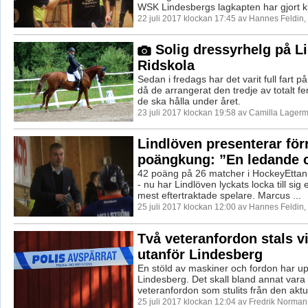
WSK Lindesbergs lagkapten har gjort kl
22 juli 2017 klockan 17:45 av Hannes Feldin
Solig dressyrhelg på L
Ridskola
Sedan i fredags har det varit full fart p
då de arrangerat den tredje av totalt f
de ska hålla under året.
23 juli 2017 klockan 19:58 av Camilla Lager
Lindlöven presenterar för
poängkung: ”En ledande 
42 poäng på 26 matcher i HockeyEttan
- nu har Lindlöven lyckats locka till sig
mest eftertraktade spelare. Marcus ...
25 juli 2017 klockan 12:00 av Hannes Feldin
Två veteranfordon stals vi
utanför Lindesberg
En stöld av maskiner och fordon har up
Lindesberg. Det skall bland annat vara 
veteranfordon som stulits från den aktue
25 juli 2017 klockan 12:04 av Fredrik Norman