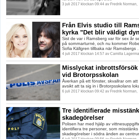
3 juli 2017 klockan 09:44 av Fredrik Norman,
Från Elvis studio till Ra
kyrka ”Det blir väldigt dy
Sist de var i Ramsberg var för sex år 
på sommarturné, och nu kommer Rober
Sofia Källgren tillbaka när Ramsbergs ..
4 juli 2017 klockan 14:57 av Camilla Lagerma
Misslyckat inbrottsförsök
vid Brotorpsskolan
Åverkan på ett fönster, skvallrar om att
avsikt att ta sig in i Brotorpsskolans loka
6 juli 2017 klockan 09:42 av Fredrik Norman,
Tre identifierade misstänk
skadegörelser
Polisen har med hjälp av vittnesuppgift
identifiera tre personer, som misstänks 
skadegörelser i södra änden av centrum
6 juli 2017 klockan 09:56 av Fredrik Norman,