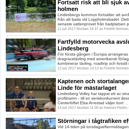
Fortsatt risk att bli sjuk a
holmen
Lindesbergs kommun fortsätter att avr
från att bada vid Loppholmsbadet. Detta
senaste vattenprovet från badplatsen p.
11 juli 2017 klockan 16:37 av Fredrik Norman
Fartfylld motorvecka avslu
Lindesberg
För första gången i Europa arrangeras
dragracetävling med amerikansk förla
kombinerar tävling, roadtrip och livsstil i
12 juli 2017 klockan 14:13 av Fredrik Norman
Kaptenen och stortalange
Linde för mästarlaget
Lindesberg Volley har tappat ett av sin
profilnamn - till en seriekonkurrent de
Centerlöftet Elsa Arrestad väljer bort ...
14 juli 2017 klockan 11:00 av Hannes Feldin,
Störningar i tågtrafiken ef
Vid 14-tiden på torsdagseftermiddagen 