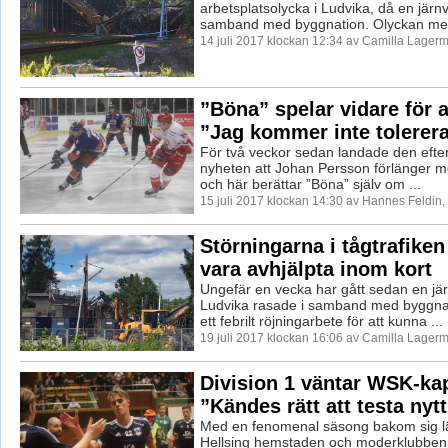
arbetsplatsolycka i Ludvika, då en järn
samband med byggnation. Olyckan med
14 juli 2017 klockan 12:34 av Camilla Lager
”Böna” spelar vidare för a
”Jag kommer inte tolerera
För två veckor sedan landade den efte
nyheten att Johan Persson förlänger m
och här berättar ”Böna” själv om ...
15 juli 2017 klockan 14:30 av Hannes Feldin
Störningarna i tågtrafike
vara avhjälpta inom kort
Ungefär en vecka har gått sedan en jä
Ludvika rasade i samband med byggna
ett febrilt röjningarbete för att kunna ...
19 juli 2017 klockan 16:06 av Camilla Lager
Division 1 väntar WSK-ka
”Kändes rätt att testa nytt
Med en fenomenal säsong bakom sig 
Hellsing hemstaden och moderklubben 