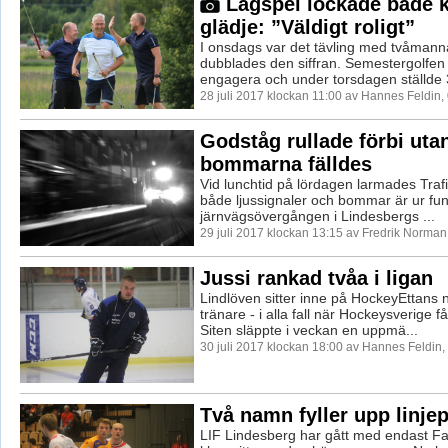
Lagspel lockade både k
glädje: ”Väldigt roligt”
I onsdags var det tävling med tvåmanna
dubblades den siffran. Semestergolfen f
engagera och under torsdagen ställde 3
28 juli 2017 klockan 11:00 av Hannes Feldin,
Godståg rullade förbi utan
bommarna fälldes
Vid lunchtid på lördagen larmades Traf
både ljussignaler och bommar är ur fun
järnvägsövergången i Lindesbergs ...
29 juli 2017 klockan 13:15 av Fredrik Norman
Jussi rankad tvåa i ligan
Lindlöven sitter inne på HockeyEttans 
tränare - i alla fall när Hockeysverige 
Siten släppte i veckan en uppmä...
30 juli 2017 klockan 18:00 av Hannes Feldin
Två namn fyller upp linje
LIF Lindesberg har gått med endast F