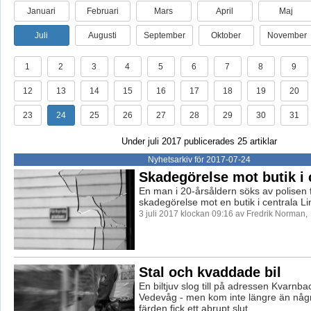
Januari
Februari
Mars
April
Maj
Juli
Augusti
September
Oktober
November
1
2
3
4
5
6
7
8
9
12
13
14
15
16
17
18
19
20
23
24
25
26
27
28
29
30
31
Under juli 2017 publicerades 25 artiklar
Nyhetsarkiv för 2017-07-24
Skadegörelse mot butik i
En man i 20-årsåldern söks av polisen 
skadegörelse mot en butik i centrala L
3 juli 2017 klockan 09:16 av Fredrik Norman,
Stal och kvaddade bil
En biltjuv slog till på adressen Kvarnb
Vedevåg - men kom inte längre än någr
färden fick ett abrupt slut.