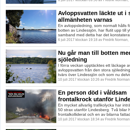
Avloppsvatten läckte ut i 
allmänheten varnas
En avloppsledning, som normalt hålls 
botten av Lindessjön, har flutit upp till y
samband med detta har det konstaterats
6 juli 2017 klockan 19:18 av Fredrik Norman,
Nu går man till botten me
sjöledning
I förra veckan upptäcktes ett läckage a
avloppsvatten från den stora sjöledni
tvärs över Lindessjön och som nu delvis
10 juli 2017 klockan 10:26 av Fredrik Norman
En person död i våldsam
frontalkrock utanför Lind
En mycket allvarlig trafikolycka har intr
50 strax utanför Lindesberg. Två bilar 
frontalkolliderat och en av bilarna fattad
10 juli 2017 klockan 18:34 av Fredrik Norman