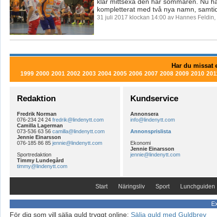
klar mittsexa den här sommaren. Nu ha
kompletterat med två nya namn, samtidi
31 juli 2017 klockan 14:00 av Hannes Feldin
Har du missat e
1999
2000
2001
2002
2003
2004
2005
2006
2007
2008
2009
2010
201
Redaktion
Kundservice
Fredrik Norman
Annonsera
076-234 24 24
fredrik@lindenytt.com
info@lindenytt.com
Camilla Lagerman
073-536 63 56
camilla@lindenytt.com
Annonsprislista
Jennie Einarsson
076-185 86 85
jennie@lindenytt.com
Ekonomi
Jennie Einarsson
Sportredaktion
jennie@lindenytt.com
Timmy Lundegård
timmy@lindenytt.com
Start
Näringsliv
Sport
Lunchguiden
Ex
För dig som vill sälja guld tryggt online:
Sälja guld med Guldbrev