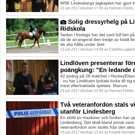
WSK Lindesbergs lagkapten har gjort kl
22 juli 2017 klockan 17:45 av Hannes Feldin
Solig dressyrhelg på L
Ridskola
Sedan i fredags har det varit full fart p
då de arrangerat den tredje av totalt f
de ska hålla under året.
23 juli 2017 klockan 19:58 av Camilla Lager
Lindlöven presenterar för
poängkung: ”En ledande 
42 poäng på 26 matcher i HockeyEttan
- nu har Lindlöven lyckats locka till sig
mest eftertraktade spelare. Marcus ...
25 juli 2017 klockan 12:00 av Hannes Feldin
Två veteranfordon stals vi
utanför Lindesberg
En stöld av maskiner och fordon har up
Lindesberg. Det skall bland annat vara 
veteranfordon som stulits från den aktue
25 juli 2017 klockan 12:04 av Fredrik Norman