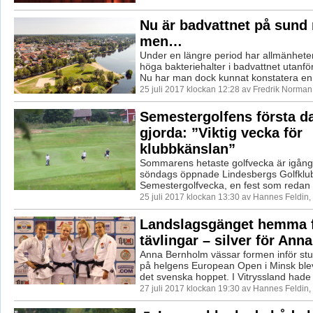
Nu är badvattnet på sund 
men…
Under en längre period har allmänheten
höga bakteriehalter i badvattnet utanf
Nu har man dock kunnat konstatera en 
25 juli 2017 klockan 12:28 av Fredrik Norman
Semestergolfens första d
gjorda: ”Viktig vecka för
klubbkänslan”
Sommarens hetaste golfvecka är igång.
söndags öppnade Lindesbergs Golfklub
Semestergolfvecka, en fest som redan loc
25 juli 2017 klockan 13:30 av Hannes Feldin
Landslagsgänget hemma f
tävlingar – silver för Anna
Anna Bernholm vässar formen inför s
på helgens European Open i Minsk blev 
det svenska hoppet. I Vitryssland hade 
27 juli 2017 klockan 19:30 av Hannes Feldin