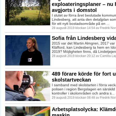
exploateringsplaner – nu 
avgjorts i domstol
I slutet av förra året beslutade kommun
Lindesberg, att anta den detaljplan so
för ett nytt bostadsområde på en ...
28 augusti 2019 klockan 14:54 av Fredrik No
Sofia från Lindesberg vida
2015 var det Martin Almgren, 2017 var 
Kläfford, kan Lindesberg ta hem en Ido
2019? Möjligheten finns, då Lindetjejen 
28 augusti 2019 klockan 20:12 av Camilla L
489 förare körde för fort 
skolstartveckan
I samband med skolstarten i förra vec
polisen i region Bergslagen en särskild
kontroller i skolområden och andra s...
29 augusti 2019 klockan 08:48 av Fredrik No
Arbetsplatsolycka: Klämde
maskin