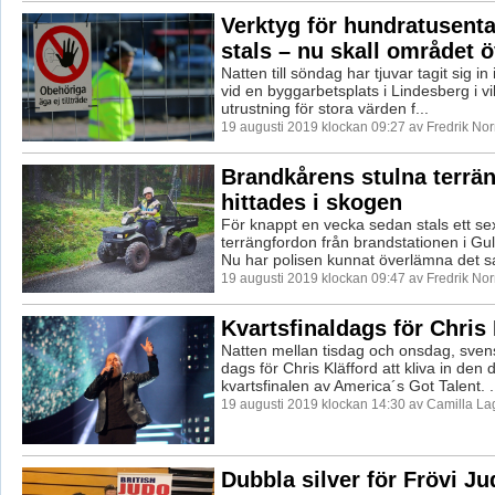
Verktyg för hundratusenta
stals – nu skall området 
Natten till söndag har tjuvar tagit sig in 
vid en byggarbetsplats i Lindesberg i vi
utrustning för stora värden f...
19 augusti 2019 klockan 09:27 av Fredrik No
Brandkårens stulna terrä
hittades i skogen
För knappt en vecka sedan stals ett sex
terrängfordon från brandstationen i G
Nu har polisen kunnat överlämna det s
19 augusti 2019 klockan 09:47 av Fredrik No
Kvartsfinaldags för Chris 
Natten mellan tisdag och onsdag, svensk
dags för Chris Kläfford att kliva in den
kvartsfinalen av America´s Got Talent. .
19 augusti 2019 klockan 14:30 av Camilla L
Dubbla silver för Frövi Ju