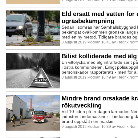
Eld ersatt med vatten för 
ogräsbekämpning
Sedan i somras har Samhällsbyggnad 
bekämpat ovälkommen grönska längs g
med en ny metod. Tidigare brändes ogr
8 augusti 2019 klockan 10:41 av Fredrik Nor
Bilist kolliderade med älg 
En viltolycka med älg inträffade sent p
i östra kommundelen. Enligt polisuppgif
personskador rapporterats - men för ä.
8 augusti 2019 klockan 10:49 av Fredrik Nor
Mindre brand orsakade kra
rökutveckling
Vid 10-tiden på fredagen larmades Neri
industrin Lindemaskiner i Lindesberg d
brand uppstått i en maskin.
9 augusti 2019 klockan 10:39 av Fredrik Nor