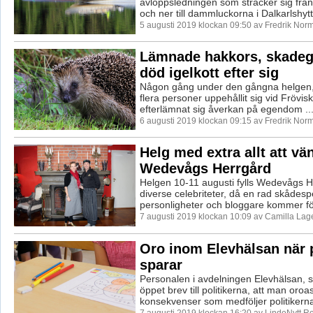
avloppsledningen som sträcker sig från 
och ner till dammluckorna i Dalkarlshytta
5 augusti 2019 klockan 09:50 av Fredrik Nor
Lämnade hakkors, skadeg
död igelkott efter sig
Någon gång under den gångna helgen, 
flera personer uppehållit sig vid Frövis
efterlämnat sig åverkan på egendom ..
6 augusti 2019 klockan 09:15 av Fredrik Nor
Helg med extra allt att vä
Wedevågs Herrgård
Helgen 10-11 augusti fylls Wedevågs H
diverse celebriteter, då en rad skådespe
personligheter och bloggare kommer för 
7 augusti 2019 klockan 10:09 av Camilla La
Oro inom Elevhälsan när p
sparar
Personalen i avdelningen Elevhälsan, sk
öppet brev till politikerna, att man oroa
konsekvenser som medföljer politikerna
7 augusti 2019 klockan 16:20 av LindeNytt Re