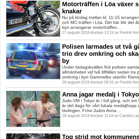
Motorträffen i Löa växer s
knakar
Nu på lördag mellan kl. 11-15 arrangera
och MC-träffen i Löa. Det här blir det 
byn arrangerar motorträffen...
27 augusti 2019 klockan 13:24 av Fredrik No
Polisen larmades ut två g
trio drev omkring och ska
by
Under tisdagskvällen fick polisen samta
allmänheten vid två tillfällen sedan tre 
omkring i byn Gammelbo utanför Ramsb
28 augusti 2019 klockan 08:52 av Fredrik No
Anna jagar medalj i Tokyo
Judo-VM i Tokyo är i full gång, och om
är det dags för vårt lokala medaljhopp a
tävlingen. Frövi Judos Anna ...
28 augusti 2019 klockan 11:04 av Camilla L
Tog strid mot kommunen