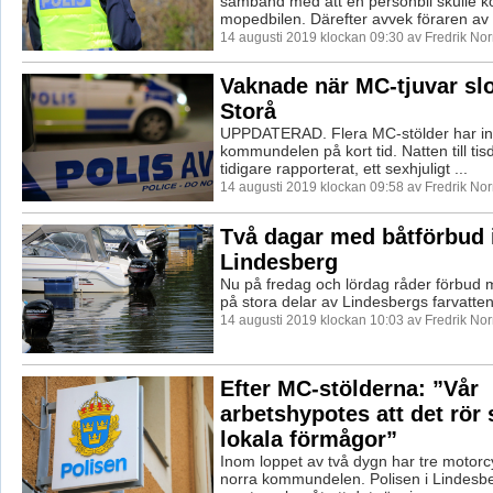
samband med att en personbil skulle 
mopedbilen. Därefter avvek föraren av .
14 augusti 2019 klockan 09:30 av Fredrik No
Vaknade när MC-tjuvar slog
Storå
UPPDATERAD. Flera MC-stölder har intr
kommundelen på kort tid. Natten till tis
tidigare rapporterat, ett sexhjuligt ...
14 augusti 2019 klockan 09:58 av Fredrik No
Två dagar med båtförbud 
Lindesberg
Nu på fredag och lördag råder förbud mo
på stora delar av Lindesbergs farvatten
14 augusti 2019 klockan 10:03 av Fredrik No
Efter MC-stölderna: ”Vår
arbetshypotes att det rör
lokala förmågor”
Inom loppet av två dygn har tre motorcyk
norra kommundelen. Polisen i Lindesbe