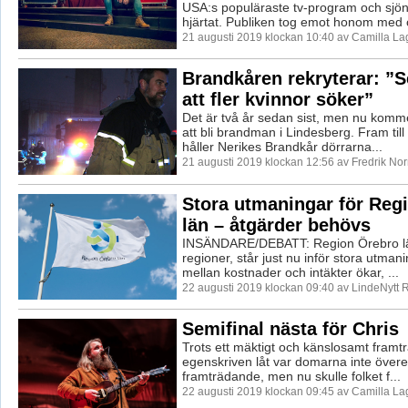
USA:s populäraste tv-program och sjöng
hjärtat. Publiken tog emot honom med ö
21 augusti 2019 klockan 10:40 av Camilla L
Brandkåren rekryterar: ”S
att fler kvinnor söker”
Det är två år sedan sist, men nu komm
att bli brandman i Lindesberg. Fram til
håller Nerikes Brandkår dörrarna...
21 augusti 2019 klockan 12:56 av Fredrik No
Stora utmaningar för Reg
län – åtgärder behövs
INSÄNDARE/DEBATT: Region Örebro län
regioner, står just nu inför stora utman
mellan kostnader och intäkter ökar, ...
22 augusti 2019 klockan 09:40 av LindeNytt 
Semifinal nästa för Chris
Trots ett mäktigt och känslosamt fram
egenskriven låt var domarna inte övere
framträdande, men nu skulle folket f...
22 augusti 2019 klockan 09:45 av Camilla L