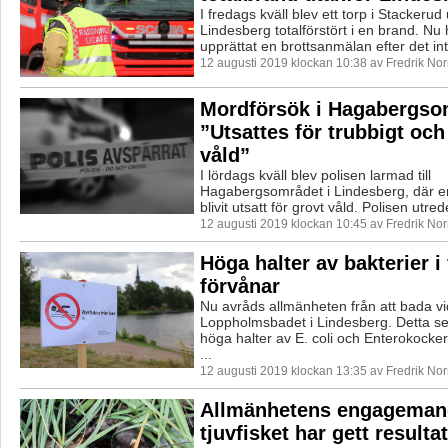
I fredags kväll blev ett torp i Stackerud
Lindesberg totalförstört i en brand. Nu 
upprättat en brottsanmälan efter det intr
12 augusti 2019 klockan 10:38 av Fredrik No
Mordförsök i Hagabergso
”Utsattes för trubbigt och
våld”
I lördags kväll blev polisen larmad till
Hagabergsområdet i Lindesberg, där 
blivit utsatt för grovt våld. Polisen utred
12 augusti 2019 klockan 10:45 av Fredrik No
Höga halter av bakterier i
förvånar
Nu avråds allmänheten från att bada vi
Loppholmsbadet i Lindesberg. Detta s
höga halter av E. coli och Enterokocke
...
12 augusti 2019 klockan 13:35 av Fredrik No
Allmänhetens engageman
tjuvfisket har gett resultat