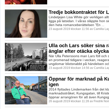
Tredje bokkontraktet för L
Lindetjejen Lisa White gör verkligen allt
ligga på latsidan. I våras släppte hon 
den heta romanceberättelsen "En ...
23 augusti 2019 klockan 11:56 av Camilla L
Ulla och Lars söker sina 
änglar efter otäcka olyck
När Ulla Peterssons man Lars föll och sl
en promenad tidigare i veckan, reager
ungdomar blixtsnabbt på händelsen och
23 augusti 2019 klockan 14:56 av Camilla L
Öppnar för marknad på K
igen
2014 flyttades Lindemarken från det kl
marknadsstråket, Kungsgatan, till Kris
öppnar arrangören för att även Kungsga
26 augusti 2019 klockan 11:28 av Fredrik No