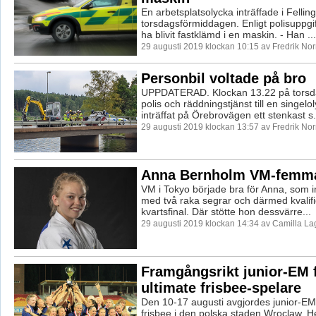
En arbetsplatsolycka inträffade i Fellin
torsdagsförmiddagen. Enligt polisuppgi
ha blivit fastklämd i en maskin. - Han ...
29 augusti 2019 klockan 10:15 av Fredrik No
Personbil voltade på bro
UPPDATERAD. Klockan 13.22 på torsd
polis och räddningstjänst till en singe
inträffat på Örebrovägen ett stenkast s.
29 augusti 2019 klockan 13:57 av Fredrik No
Anna Bernholm VM-femm
VM i Tokyo började bra för Anna, som i
med två raka segrar och därmed kvalifi
kvartsfinal. Där stötte hon dessvärre...
29 augusti 2019 klockan 14:34 av Camilla L
Framgångsrikt junior-EM f
ultimate frisbee-spelare
Den 10-17 augusti avgjordes junior-EM 
frisbee i den polska staden Wroclaw. He