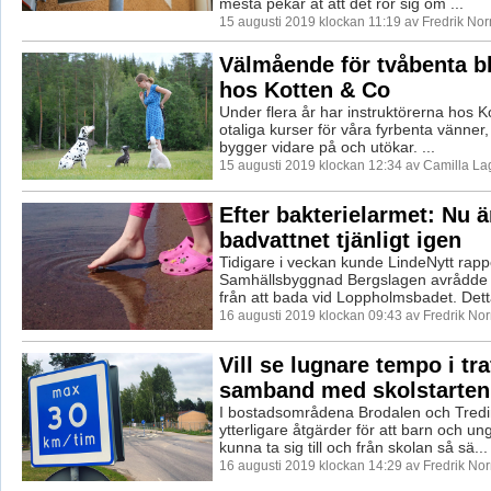
mesta pekar åt att det rör sig om ...
15 augusti 2019 klockan 11:19 av Fredrik No
Välmående för tvåbenta bl
hos Kotten & Co
Under flera år har instruktörerna hos Ko
otaliga kurser för våra fyrbenta vänne
bygger vidare på och utökar. ...
15 augusti 2019 klockan 12:34 av Camilla L
Efter bakterielarmet: Nu ä
badvattnet tjänligt igen
Tidigare i veckan kunde LindeNytt rappo
Samhällsbyggnad Bergslagen avrådde
från att bada vid Loppholmsbadet. Det
16 augusti 2019 klockan 09:43 av Fredrik No
Vill se lugnare tempo i tra
samband med skolstarten
I bostadsområdena Brodalen och Tredi
ytterligare åtgärder för att barn och u
kunna ta sig till och från skolan så sä...
16 augusti 2019 klockan 14:29 av Fredrik No