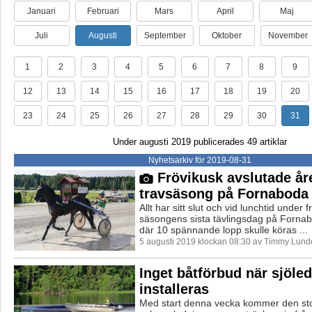
Januari
Februari
Mars
April
Maj
Juli
Augusti
September
Oktober
November
1
2
3
4
5
6
7
8
9
12
13
14
15
16
17
18
19
20
23
24
25
26
27
28
29
30
31
Under augusti 2019 publicerades 49 artiklar
Nyhetsarkiv för 2019-08-31
Frövikusk avslutade år
travsäsong på Fornaboda
Allt har sitt slut och vid lunchtid under
säsongens sista tävlingsdag på Forna
där 10 spännande lopp skulle köras ...
5 augusti 2019 klockan 08:30 av Timmy Lund
Inget båtförbud när sjöle
installeras
Med start denna vecka kommer den st