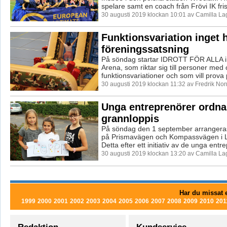
spelare samt en coach från Frövi IK fri
30 augusti 2019 klockan 10:01 av Camilla L
Funktionsvariation inget h
föreningssatsning
På söndag startar IDROTT FÖR ALLA i
Arena, som riktar sig till personer med 
funktionsvariationer och som vill prova p
30 augusti 2019 klockan 11:32 av Fredrik No
Unga entreprenörer ordna
grannloppis
På söndag den 1 september arrangeras
på Prismavägen och Kompassvägen i L
Detta efter ett initiativ av de unga entre
30 augusti 2019 klockan 13:20 av Camilla L
Har du missat e
1999
2000
2001
2002
2003
2004
2005
2006
2007
2008
2009
2010
201