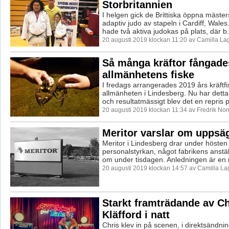
Storbritannien
I helgen gick de Brittiska öppna mäste
adaptiv judo av stapeln i Cardiff, Wales
hade två aktiva judokas på plats, där b.
20 augusti 2019 klockan 11:20 av Camilla L
Så många kräftor fångade
allmänhetens fiske
I fredags arrangerades 2019 års kräftfi
allmänheten i Lindesberg. Nu har dett
och resultatmässigt blev det en repris p
20 augusti 2019 klockan 11:34 av Fredrik No
Meritor varslar om uppsä
Meritor i Lindesberg drar under hösten
personalstyrkan, något fabrikens anst
om under tisdagen. Anledningen är en 
20 augusti 2019 klockan 14:57 av Camilla L
Starkt framträdande av Ch
Kläfford i natt
Chris klev in på scenen, i direktsändnin