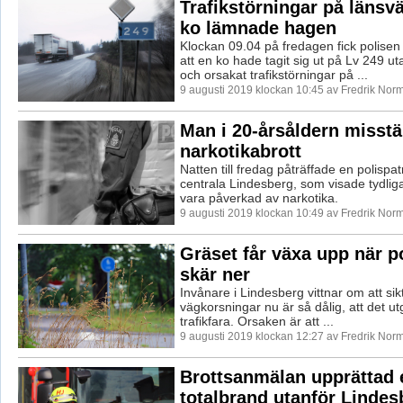
Trafikstörningar på länsv
ko lämnade hagen
Klockan 09.04 på fredagen fick polise
att en ko hade tagit sig ut på Lv 249 u
och orsakat trafikstörningar på ...
9 augusti 2019 klockan 10:45 av Fredrik Nor
Man i 20-årsåldern misstä
narkotikabrott
Natten till fredag påträffade en polispa
centrala Lindesberg, som visade tydliga
vara påverkad av narkotika.
9 augusti 2019 klockan 10:49 av Fredrik Nor
Gräset får växa upp när po
skär ner
Invånare i Lindesberg vittnar om att sik
vägkorsningar nu är så dålig, att det ut
trafikfara. Orsaken är att ...
9 augusti 2019 klockan 12:27 av Fredrik Nor
Brottsanmälan upprättad e
totalbrand utanför Lindes