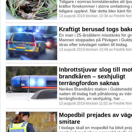
Tidigare i somras konstaterades att tjuv
kräftor förekommer i större omfattning
tidigare upplevt. När detta blev känt för.
13 augusti 2019 klockan 10:38 av Fredrik No
Kraftigt berusad togs bak
En man i 25-årsåldern misstänks för grovt
Mannen stoppades på Pilvägen i Guld
strax efter tolvslaget natten till tisdag.
13 augusti 2019 klockan 10:49 av Fredrik No
Inbrottstjuvar slog till mo
brandkåren – sexhjuligt
terrängfordon saknas
Nerikes Brandkårs station i Guldsmeds
natten till tisdag haft påhälsning av inbro
terrängfordon, en sexhjuling, har ...
13 augusti 2019 klockan 11:02 av Fredrik No
Mopedbil prejades av väg
smitare
I tisdags skall en mopedbil ha blivit pre