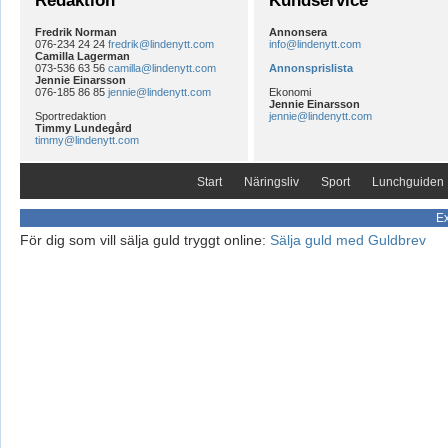
Redaktion
Kundservice
Fredrik Norman
Annonsera
076-234 24 24
fredrik@lindenytt.com
info@lindenytt.com
Camilla Lagerman
073-536 63 56
camilla@lindenytt.com
Annonsprislista
Jennie Einarsson
076-185 86 85
jennie@lindenytt.com
Ekonomi
Jennie Einarsson
Sportredaktion
jennie@lindenytt.com
Timmy Lundegård
timmy@lindenytt.com
Start
Näringsliv
Sport
Lunchguiden
Ex
För dig som vill sälja guld tryggt online:
Sälja guld med Guldbrev