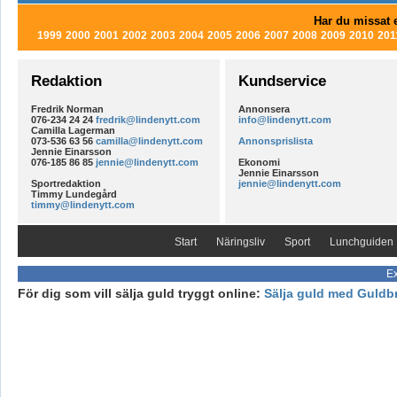
Har du missat e
1999
2000
2001
2002
2003
2004
2005
2006
2007
2008
2009
2010
201
Redaktion
Kundservice
Fredrik Norman
Annonsera
076-234 24 24
fredrik@lindenytt.com
info@lindenytt.com
Camilla Lagerman
073-536 63 56
camilla@lindenytt.com
Annonsprislista
Jennie Einarsson
076-185 86 85
jennie@lindenytt.com
Ekonomi
Jennie Einarsson
Sportredaktion
jennie@lindenytt.com
Timmy Lundegård
timmy@lindenytt.com
Start
Näringsliv
Sport
Lunchguiden
Ex
För dig som vill sälja guld tryggt online:
Sälja guld med Guldb