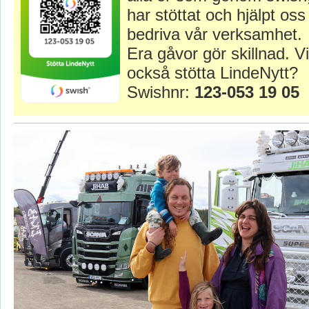
har stöttat och hjälpt oss 
bedriva vår verksamhet.
Era gåvor gör skillnad. Vi
också stötta LindeNytt?
Swishnr:
123-053 19 05