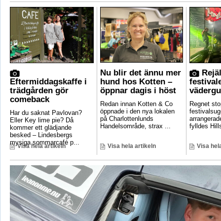
Nu blir det ännu mer
Rejäl
Eftermiddagskaffe i
hund hos Kotten –
festival
trädgården gör
öppnar dagis i höst
vädergu
comeback
Redan innan Kotten & Co
Regnet sto
öppnade i den nya lokalen
festivalsug
Har du saknat Pavlovan?
på Charlottenlunds
arrangerade
Eller Key lime pie? Då
Handelsområde, strax ...
fylldes Hill
kommer ett glädjande
besked – Lindesbergs
mysiga sommarcafé p...
Visa hela artikeln
Visa hela artikeln
Visa hela