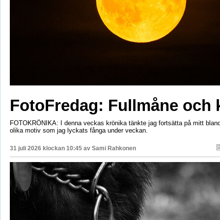
FotoFredag: Fullmåne och 
FOTOKRÖNIKA: I denna veckas krönika tänkte jag fortsätta på mitt bla
olika motiv som jag lyckats fånga under veckan.
31 juli 2026 klockan 10:45 av
Sami Rahkonen