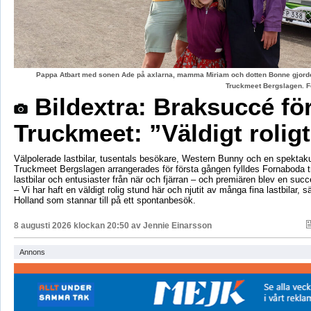
Pappa Atbart med sonen Ade på axlarna, mamma Miriam och dotten Bonne gjord
Truckmeet Bergslagen. F
Bildextra: Braksuccé fö
Truckmeet: ”Väldigt rolig
Välpolerade lastbilar, tusentals besökare, Western Bunny och en spektaku
Truckmeet Bergslagen arrangerades för första gången fylldes Fornaboda 
lastbilar och entusiaster från när och fjärran – och premiären blev en succ
– Vi har haft en väldigt rolig stund här och njutit av många fina lastbilar, s
Holland som stannar till på ett spontanbesök.
8 augusti 2026 klockan 20:50 av
Jennie Einarsson
Annons