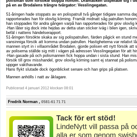
polisman som försökte stoppa honom. Dramatiken utspelade sig i de
på en av Brodalens trängre tvärgator: Vesslingegatan.
51-åringen hade stoppats av en polispatrull två gånger tidigare samma d
rapporterades han för olovlig körning. Framåt midnatt såg patrullen honom 
han stoppades för andra gången varpå han rapporterades för grov olovlig k
-Han låter sig dock inte hejdas av detta utan sticker iväg i bilen igen, skr
befäl i nattens händelserapport.
51-åringen försökte skaka av sig polispatrullen, färden pågick en stund m
vansinniga försök att komma undan patrullen. Hastigheterna var relativt lå
mannen styrt in i villaområdet Brodalen, gjorde polisen ett nytt försök at
av poliserna ställde sig mitt i vägen på adressen Vesslingegatan för att hi
-Han gasade på och polismannen fick hoppa undan i sista stund. Han miss
försök till grov misshandel, grov olovlig körning samt ej stannat på polis
uppger vakthavande.
Hans flykt slutade dock ögonblicket senare och han grips på platsen.
Mannen anhölls i natt av åklagare.
Publicerad 4 januari 2012 klockan 08:01
Fredrik Norman ,
0581-61 71 71
Tack för ert stöd!
LindeNytt vill passa på o
alla er som genom swish