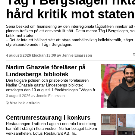
Tåg i Bergslagen rikt
hård kritik mot staten
Sena besked om finansiering av den interregionala tågtrafiken innebär att d
planera trafiken på ett ansvarsfullt sätt. Detta menar Tåg i Bergslagen, so
kritik mot staten.
– Det är inte ett hållbart sätt att styra samhällsviktig kollektivtrafik, säger 
styrelseordförande i Tåg i Bergslagen.
4 augusti 2026 klockan 13:09 av
Jennie Einarsson
Nadim Ghazale föreläser på
Lindesbergs bibliotek
Den tidigare polisen och prisbelönte föreläsaren
Nadim Ghazale gästar Lindesbergs bibliotek
onsdagen den 19 augusti. I föreläsningen "Vägen fr...
3 augusti 2026 av Jennie Einarsson
Visa hela artikeln
Centrumrestaurang i konkurs
Restaurangen Trattoria Lagom i centrala Lindesberg
har hållit stängt i flera veckor. Nu har bolaget bakom
verksamheten, Lotus Restaurant AB, fö...