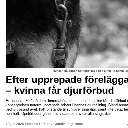
Hunden på bilden har inget med den aktuella händelse
Efter upprepade förelägg
– kvinna får djurförbud
En kvinna i 50-årsåldern, hemmahörande i Lindesberg, har fått djurförbud e
Länsstyrelsen noterat upprepade brister i hennes djurhållning. Bland anna
bedrivit osund avel, haft bristande tillsyn över sina djur, samt inte vetat 
hon haft. Djurförbudet gäller tills vidare och avser alla slags djur.
29 juli 2026 klockan 13:59 av
Camilla Lagerman