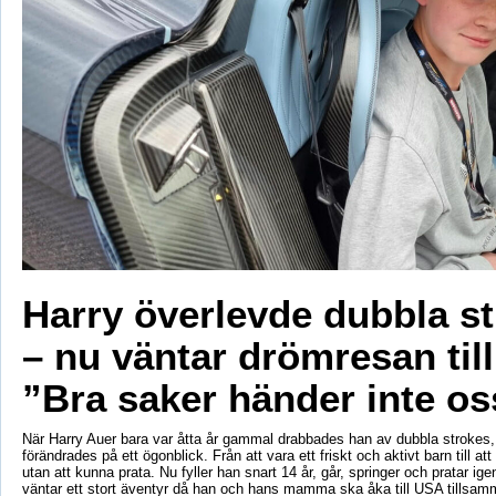
Harry överlevde dubbla s
– nu väntar drömresan til
”Bra saker händer inte os
När Harry Auer bara var åtta år gammal drabbades han av dubbla strokes, 
förändrades på ett ögonblick. Från att vara ett friskt och aktivt barn till att si
utan att kunna prata. Nu fyller han snart 14 år, går, springer och pratar ige
väntar ett stort äventyr då han och hans mamma ska åka till USA tillsa