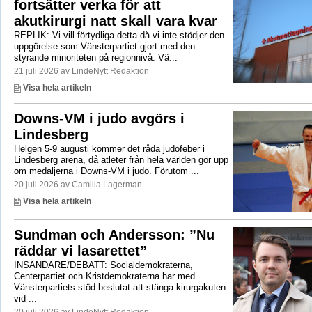
fortsätter verka för att
akutkirurgi natt skall vara kvar
REPLIK: Vi vill förtydliga detta då vi inte stödjer den
uppgörelse som Vänsterpartiet gjort med den
styrande minoriteten på regionnivå. Vä...
21 juli 2026 av LindeNytt Redaktion
Visa hela artikeln
Downs-VM i judo avgörs i
Lindesberg
Helgen 5-9 augusti kommer det råda judofeber i
Lindesberg arena, då atleter från hela världen gör upp
om medaljerna i Downs-VM i judo. Förutom ...
20 juli 2026 av Camilla Lagerman
Visa hela artikeln
Sundman och Andersson: ”Nu
räddar vi lasarettet”
INSÄNDARE/DEBATT: Socialdemokraterna,
Centerpartiet och Kristdemokraterna har med
Vänsterpartiets stöd beslutat att stänga kirurgakuten
vid ...