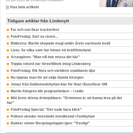
20 juli 2026 av LindeNytt Redaktion
Visa hela artikeln
Tidigare artiklar från Lindenytt
Far och son fixar truckerfest
FotoFredag: Surt sa räven…
Bildextra: Martin skapade magi under årets varmaste kväll
Lista: Se vilka som har lottats ett kräftfiskeland
Arrangören: ”Man vill inte missa det här”
Trippla rekord när StreetWeek intog Lindesberg
FotoFredag: Rik flora och världens snabbaste djur
Nu öppnar man för att sälja Gamla kirurgen
Jonas från Guldsmedshyttan klar för final i Bussförar-SM
Martin Almgren blir programledare – i radio
Möt årets drivna drömjobbare: ”Drömmen är att kunna leva på det
här”
FotoFredag Special: ”Det sade bara klick”
Polisen utreder misstänkt mordbrand i Fanthyttan
Bakker vinner Bergslagsloppet igen: ”Trevligt”