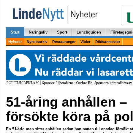
Start
Näringsliv
Sport
Lunchguiden
Företagsgui
Nyheter
Nyhetsarkiv
Restauranger
Väder
Dödsannonser
51-åring anhållen –
försökte köra på pol
En 51-årig man sitter anhållen sedan han natten till onsdag försökt at