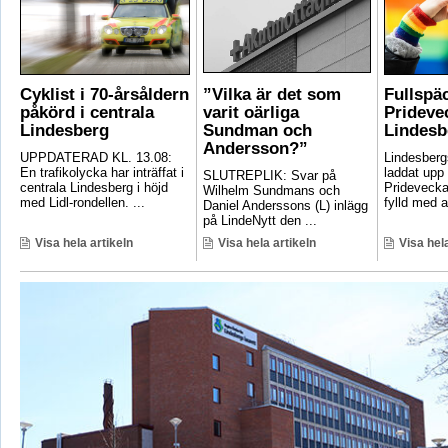
Cyklist i 70-årsåldern
”Vilka är det som
Fullspä
påkörd i centrala
varit oärliga
Pridevec
Lindesberg
Sundman och
Lindesb
Andersson?”
UPPDATERAD KL. 13.08:
Lindesber
En trafikolycka har inträffat i
laddat upp 
SLUTREPLIK: Svar på
centrala Lindesberg i höjd
Pridevecka
Wilhelm Sundmans och
med Lidl-rondellen. ...
fylld med ak
Daniel Anderssons (L) inlägg
på LindeNytt den ...
Visa hela artikeln
Visa hela artikeln
Visa hela