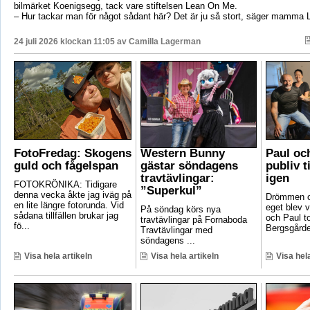
bilmärket Koenigsegg, tack vare stiftelsen Lean On Me.
– Hur tackar man för något sådant här? Det är ju så stort, säger mamma 
24 juli 2026 klockan 11:05 av
Camilla Lagerman
FotoFredag: Skogens
Western Bunny
Paul oc
guld och fågelspan
gästar söndagens
publiv t
travtävlingar:
igen
FOTOKRÖNIKA: Tidigare
”Superkul”
denna vecka åkte jag iväg på
Drömmen om
en lite längre fotorunda. Vid
eget blev v
På söndag körs nya
sådana tillfällen brukar jag
och Paul t
travtävlingar på Fornaboda
fö...
Bergsgården
Travtävlingar med
söndagens ...
Visa hela artikeln
Visa hela artikeln
Visa hela