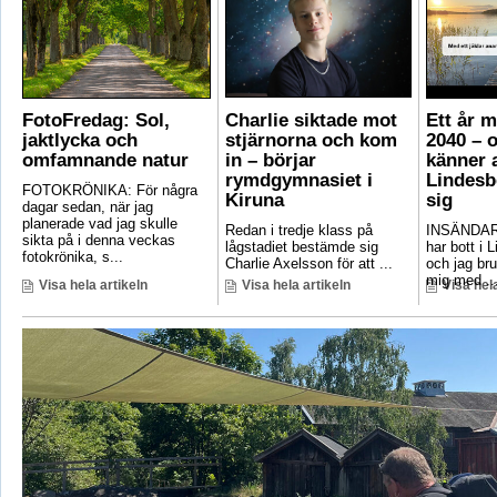
FotoFredag: Sol,
Charlie siktade mot
Ett år 
jaktlycka och
stjärnorna och kom
2040 – 
omfamnande natur
in – börjar
känner a
rymdgymnasiet i
Lindesb
FOTOKRÖNIKA: För några
Kiruna
sig
dagar sedan, när jag
planerade vad jag skulle
Redan i tredje klass på
INSÄNDAR
sikta på i denna veckas
lågstadiet bestämde sig
har bott i 
fotokrönika, s...
Charlie Axelsson för att ...
och jag bru
mig med ..
Visa hela artikeln
Visa hela artikeln
Visa hela