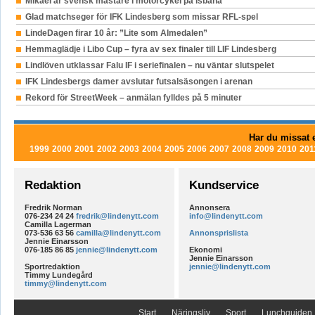
Mikael är svensk mästare i motorcykel på isbana
Glad matchseger för IFK Lindesberg som missar RFL-spel
LindeDagen firar 10 år: ”Lite som Almedalen”
Hemmaglädje i Libo Cup – fyra av sex finaler till LIF Lindesberg
Lindlöven utklassar Falu IF i seriefinalen – nu väntar slutspelet
IFK Lindesbergs damer avslutar futsalsäsongen i arenan
Rekord för StreetWeek – anmälan fylldes på 5 minuter
Har du missat e
1999
2000
2001
2002
2003
2004
2005
2006
2007
2008
2009
2010
201
Redaktion
Kundservice
Fredrik Norman
Annonsera
076-234 24 24
fredrik@lindenytt.com
info@lindenytt.com
Camilla Lagerman
073-536 63 56
camilla@lindenytt.com
Annonsprislista
Jennie Einarsson
076-185 86 85
jennie@lindenytt.com
Ekonomi
Jennie Einarsson
Sportredaktion
jennie@lindenytt.com
Timmy Lundegård
timmy@lindenytt.com
Start
Näringsliv
Sport
Lunchguiden