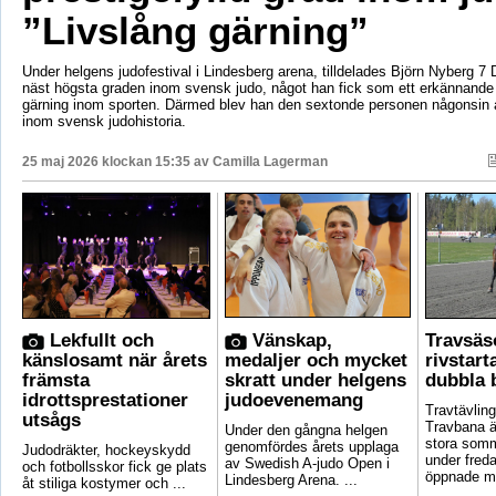
”Livslång gärning”
Under helgens judofestival i Lindesberg arena, tilldelades Björn Nyberg 7 D
näst högsta graden inom svensk judo, något han fick som ett erkännande f
gärning inom sporten. Därmed blev han den sextonde personen någonsin a
inom svensk judohistoria.
25 maj 2026 klockan 15:35 av
Camilla Lagerman
Lekfullt och
Vänskap,
Travsä
känslosamt när årets
medaljer och mycket
rivstar
främsta
skratt under helgens
dubbla 
idrottsprestationer
judoevenemang
Travtävlin
utsågs
Travbana är
Under den gångna helgen
stora som
genomfördes årets upplaga
Judodräkter, hockeyskydd
under fred
av Swedish A-judo Open i
och fotbollsskor fick ge plats
öppnade ma
Lindesberg Arena. ...
åt stiliga kostymer och ...