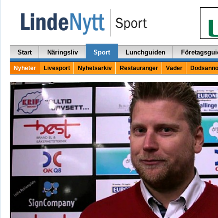
Start
Näringsliv
Sport
Lunchguiden
Företagsgui
Nyheter
Livesport
Nyhetsarkiv
Restauranger
Väder
Dödsanno