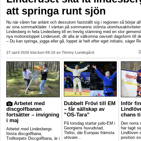
att springa runt sjön
Nu när våren har anlänt och dessutom fastställt sig i regionen så börjar al
av sina sommarkläder. I väntan på sommarens största utomhusaktiviteter
Lindesberg in hela Lindesberg till en trevlig stämning med en stor geme
nya motionsloppet Linderuset, dit alla är välkomna oavsett dagsform till d
– Du kan springa, jogga eller gå, loppet är helt efter eget initiativ, säger R
27 april 2026 klockan 09:16 av
Timmy Lundegård
Arbetet med
Dubbelt Frövi till EM
Inför fi
discgolfbanan
– får sällskap av
Lindlöv
fortsätter – invigning
”OS-Tara”
chans ti
i maj
På torsdag startar judo-EM i
Den norra s
Georgiens huvudstad,
har tagit si
Arbetet med Lindesbergs
Tbilisi, där Europas främsta
Lindlöven 
första discgolfbana,
utövare...
position som
Trolltorpets Discgolfbana, är i