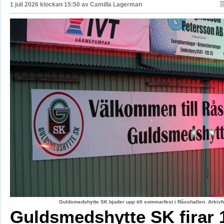
1 juli 2026 klockan 15:50 av
Camilla Lagerman
Guldsmedshytte SK bjuder upp till sommarfest i Råsshallen. Arkiv
Guldsmedshytte SK firar 