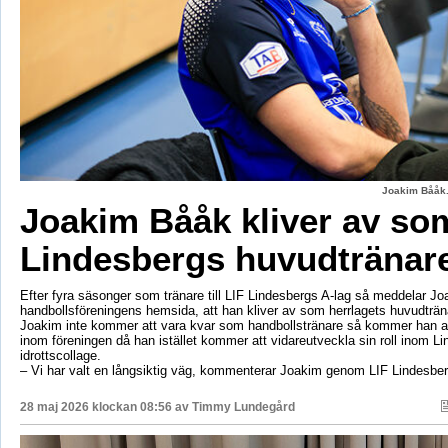
Joakim Bååk.
Joakim Bååk kliver av so
Lindesbergs huvudtränar
Efter fyra säsonger som tränare till LIF Lindesbergs A-lag så meddelar J
handbollsföreningens hemsida, att han kliver av som herrlagets huvudträ
Joakim inte kommer att vara kvar som handbollstränare så kommer han at
inom föreningen då han istället kommer att vidareutveckla sin roll inom L
idrottscollage.
– Vi har valt en långsiktig väg, kommenterar Joakim genom LIF Lindesbe
28 maj 2026 klockan 08:56 av
Timmy Lundegård