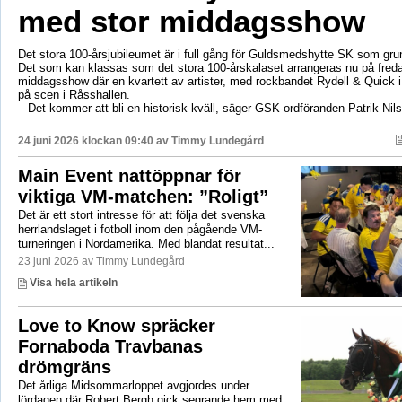
med stor middagsshow
Det stora 100-årsjubileumet är i full gång för Guldsmedshytte SK som gr
Det som kan klassas som det stora 100-årskalaset arrangeras nu på fred
middagsshow där en kvartett av artister, med rockbandet Rydell & Quick 
på scen i Råsshallen.
– Det kommer att bli en historisk kväll, säger GSK-ordföranden Patrik Nil
24 juni 2026 klockan 09:40 av
Timmy Lundegård
Main Event nattöppnar för
viktiga VM-matchen: ”Roligt”
Det är ett stort intresse för att följa det svenska
herrlandslaget i fotboll inom den pågående VM-
turneringen i Nordamerika. Med blandat resultat...
23 juni 2026 av Timmy Lundegård
Visa hela artikeln
Love to Know spräcker
Fornaboda Travbanas
drömgräns
Det årliga Midsommarloppet avgjordes under
lördagen där Robert Bergh gick segrande hem med