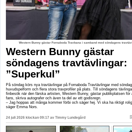
Western Bunny gästar Fornaboda Travbana i samband med söndagens travtävli
Western Bunny gästar
söndagens travtävlingar:
”Superkul”
På söndag körs nya travtävlingar på Fornaboda Travtävlingar med sönda
huvudspelform och flera stora travprofiler på plats. Till söndagens tävling
finbesök när den färska artisten, Western Bunny, gästar publikplatsen för a
fans, skriva autografer och även ta del av ett godisregn.
– Jag hoppas att många kommer förbi och säger hej. Vi ska ha riktigt roli
säger Emma Nors.
24 juli 2026 klockan 09:17 av
Timmy Lundegård