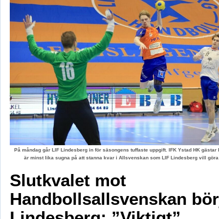
På måndag går LIF Lindesberg in för säsongens tuffaste uppgift. IFK Ystad HK gästa
är minst lika sugna på att stanna kvar i Allsvenskan som LIF Lindesberg vill gör
Slutkvalet mot
Handbollsallsvenskan börj
Lindesberg: ”Viktigt”