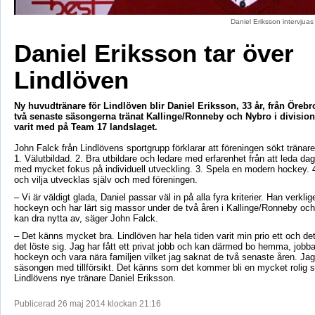
Daniel Eriksson intervjua
Daniel Eriksson tar över
Lindlöven
Ny huvudtränare för Lindlöven blir Daniel Eriksson, 33 år, från Örebr
två senaste säsongerna tränat Kallinge/Ronneby och Nybro i divisio
varit med på Team 17 landslaget.
John Falck från Lindlövens sportgrupp förklarar att föreningen sökt tränare e
1. Välutbildad. 2. Bra utbildare och ledare med erfarenhet från att leda d
med mycket fokus på individuell utveckling. 3. Spela en modern hockey. 
och vilja utvecklas själv och med föreningen.
– Vi är väldigt glada, Daniel passar väl in på alla fyra kriterier. Han verklig
hockeyn och har lärt sig massor under de två åren i Kallinge/Ronneby oc
kan dra nytta av, säger John Falck.
– Det känns mycket bra. Lindlöven har hela tiden varit min prio ett och de
det löste sig. Jag har fått ett privat jobb och kan därmed bo hemma, jobb
hockeyn och vara nära familjen vilket jag saknat de två senaste åren. Ja
säsongen med tillförsikt. Det känns som det kommer bli en mycket rolig 
Lindlövens nye tränare Daniel Eriksson.
Publicerad 26 maj 2014 klockan 21:16