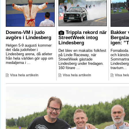
Downs-VM i judo
Trippla rekord när
Bakker 
avgörs i Lindesberg
StreetWeek intog
Bergsla
Lindesberg
igen: ”T
Helgen 5-9 augusti kommer
det råda judofeber i
Det blev en makalös folkfest
Fornaboda 
Lindesberg arena, då atleter
på Linde Raceway, när
och känslo
från hela världen gör upp om
StreetWeek gästade
Sommartrav
medaljerna i ...
Lindesberg under fredagen.
Lindesberg
160 förare ...
travturn...
Visa hela artikeln
Visa hela artikeln
Visa hela