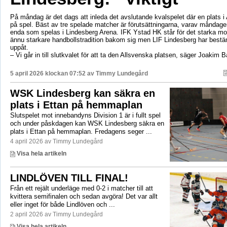
På måndag är det dags att inleda det avslutande kvalspelet där en plats i
på spel. Bäst av tre spelade matcher är förutsättningarna, varav måndag
enda som spelas i Lindesberg Arena. IFK Ystad HK står för det starka mo
ännu starkare handbollstradition bakom sig men LIF Lindesberg har bestä
uppåt.
– Vi går in till slutkvalet för att ta den Allsvenska platsen, säger Joakim 
5 april 2026 klockan 07:52 av
Timmy Lundegård
WSK Lindesberg kan säkra en
plats i Ettan på hemmaplan
Slutspelet mot innebandyns Division 1 är i fullt spel
och under påskdagen kan WSK Lindesberg säkra en
plats i Ettan på hemmaplan. Fredagens seger ...
4 april 2026 av Timmy Lundegård
Visa hela artikeln
LINDLÖVEN TILL FINAL!
Från ett rejält underläge med 0-2 i matcher till att
kvittera semifinalen och sedan avgöra! Det var allt
eller inget för både Lindlöven och ...
2 april 2026 av Timmy Lundegård
Visa hela artikeln