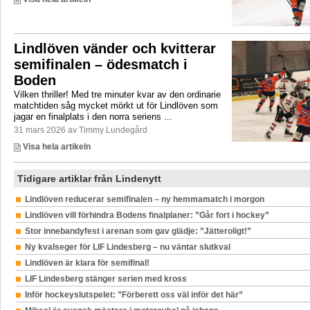
Lindlöven vänder och kvitterar
semifinalen – ödesmatch i
Boden
Vilken thriller! Med tre minuter kvar av den ordinarie
matchtiden såg mycket mörkt ut för Lindlöven som
jagar en finalplats i den norra seriens ...
31 mars 2026 av Timmy Lundegård
Visa hela artikeln
Tidigare artiklar från Lindenytt
Lindlöven reducerar semifinalen – ny hemmamatch i morgon
Lindlöven vill förhindra Bodens finalplaner: ”Går fort i hockey”
Stor innebandyfest i arenan som gav glädje: ”Jätteroligt!”
Ny kvalseger för LIF Lindesberg – nu väntar slutkval
Lindlöven är klara för semifinal!
LIF Lindesberg stänger serien med kross
Inför hockeyslutspelet: ”Förberett oss väl inför det här”