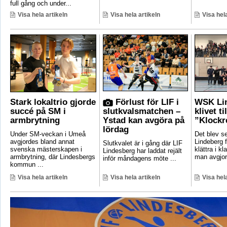
full gång och under...
Visa hela artikeln
Visa hela artikeln
Visa hela
Stark lokaltrio gjorde
Förlust för LIF i
WSK Lin
succé på SM i
slutkvalsmatchen –
klivet ti
armbrytning
Ystad kan avgöra på
”Klockr
lördag
Under SM-veckan i Umeå
Det blev 
avgjordes bland annat
Lindeberg f
Slutkvalet är i gång där LIF
svenska mästerskapen i
klättra i kl
Lindesberg har laddat rejält
armbrytning, där Lindesbergs
man avgjord
inför måndagens möte ...
kommun ...
Visa hela artikeln
Visa hela artikeln
Visa hela