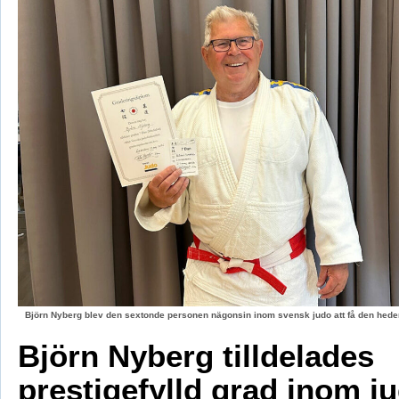
Björn Nyberg blev den sextonde personen nägonsin inom svensk judo att få den hed
Björn Nyberg tilldelades
prestigefylld grad inom j