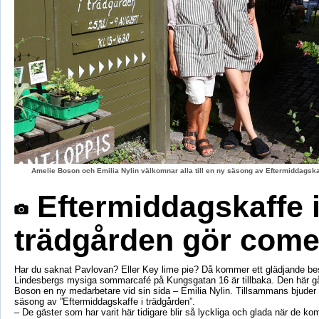
Amelie Boson och Emilia Nylin välkomnar alla till en ny säsong av Eftermiddagskaf
Eftermiddagskaffe 
trädgården gör com
Har du saknat Pavlovan? Eller Key lime pie? Då kommer ett glädjande be
Lindesbergs mysiga sommarcafé på Kungsgatan 16 är tillbaka. Den här g
Boson en ny medarbetare vid sin sida – Emilia Nylin. Tillsammans bjuder de
säsong av ”Eftermiddagskaffe i trädgården”.
– De gäster som har varit här tidigare blir så lyckliga och glada när de ko