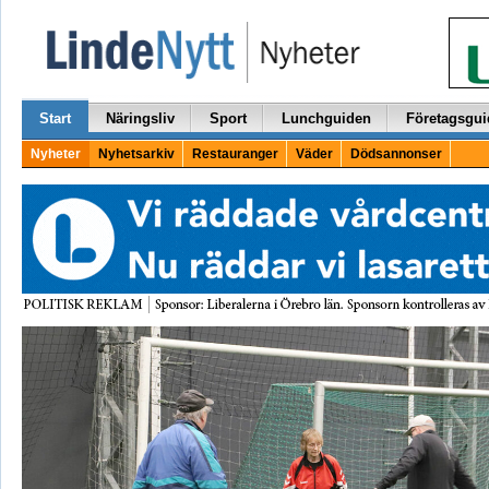
Start
Näringsliv
Sport
Lunchguiden
Företagsgui
Nyheter
Nyhetsarkiv
Restauranger
Väder
Dödsannonser