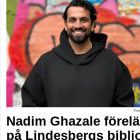
Fot
Nadim Ghazale förelä
på Lindesbergs bibli