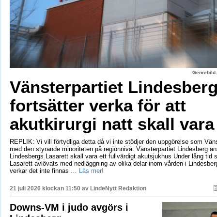
Genrebild.
Vänsterpartiet Lindesber
fortsätter verka för att
akutkirurgi natt skall vara
REPLIK: Vi vill förtydliga detta då vi inte stödjer den uppgörelse som Vänst
med den styrande minoriteten på regionnivå. Vänsterpartiet Lindesberg an
Lindesbergs Lasarett skall vara ett fullvärdigt akutsjukhus Under lång tid
Lasarett avlövats med nedläggning av olika delar inom vården i Lindesberg
verkar det inte finnas …
Läs mer!
21 juli 2026 klockan 11:50 av
LindeNytt Redaktion
Downs-VM i judo avgörs i