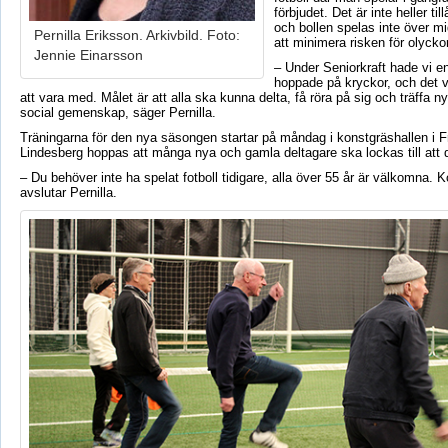
förbjudet. Det är inte heller til
och bollen spelas inte över mid
Pernilla Eriksson. Arkivbild. Foto:
att minimera risken för olycko
Jennie Einarsson
– Under Seniorkraft hade vi e
hoppade på kryckor, och det va
att vara med. Målet är att alla ska kunna delta, få röra på sig och träffa n
social gemenskap, säger Pernilla.
Träningarna för den nya säsongen startar på måndag i konstgräshallen i F
Lindesberg hoppas att många nya och gamla deltagare ska lockas till att d
– Du behöver inte ha spelat fotboll tidigare, alla över 55 år är välkomna.
avslutar Pernilla.