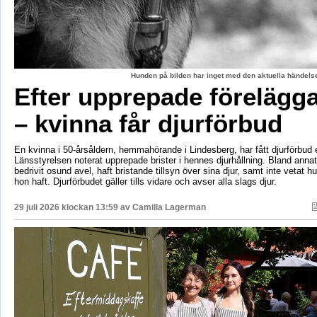
Hunden på bilden har inget med den aktuella händelse
Efter upprepade förelägg
– kvinna får djurförbud
En kvinna i 50-årsåldern, hemmahörande i Lindesberg, har fått djurförbud e
Länsstyrelsen noterat upprepade brister i hennes djurhållning. Bland anna
bedrivit osund avel, haft bristande tillsyn över sina djur, samt inte vetat 
hon haft. Djurförbudet gäller tills vidare och avser alla slags djur.
29 juli 2026 klockan 13:59 av
Camilla Lagerman