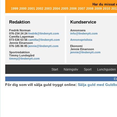
Har du missat e
1999
2000
2001
2002
2003
2004
2005
2006
2007
2008
2009
2010
201
Redaktion
Kundservice
Fredrik Norman
Annonsera
076-234 24 24
fredrik@lindenytt.com
info@lindenytt.com
Camilla Lagerman
073-536 63 56
camilla@lindenytt.com
Annonsprislista
Jennie Einarsson
076-185 86 85
jennie@lindenytt.com
Ekonomi
Jennie Einarsson
Sportredaktion
jennie@lindenytt.com
Timmy Lundegård
timmy@lindenytt.com
Start
Näringsliv
Sport
Lunchguiden
Ex
För dig som vill sälja guld tryggt online:
Sälja guld med Guldb