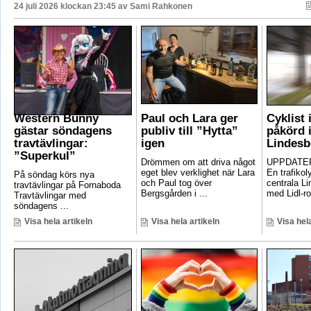
24 juli 2026 klockan 23:45 av
Sami Rahkonen
Western Bunny
Paul och Lara ger
Cyklist 
gästar söndagens
publiv till ”Hytta”
påkörd i
travtävlingar:
igen
Lindesb
”Superkul”
Drömmen om att driva något
UPPDATER
eget blev verklighet när Lara
En trafikoly
På söndag körs nya
och Paul tog över
centrala Li
travtävlingar på Fornaboda
Bergsgården i ...
med Lidl-ro
Travtävlingar med
söndagens ...
Visa hela artikeln
Visa hela artikeln
Visa hela