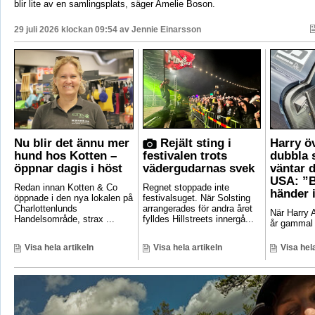
blir lite av en samlingsplats, säger Amelie Boson.
29 juli 2026 klockan 09:54 av
Jennie Einarsson
Nu blir det ännu mer
Rejält sting i
Harry ö
hund hos Kotten –
festivalen trots
dubbla 
öppnar dagis i höst
vädergudarnas svek
väntar d
USA: ”B
Redan innan Kotten & Co
Regnet stoppade inte
händer 
öppnade i den nya lokalen på
festivalsuget. När Solsting
Charlottenlunds
arrangerades för andra året
När Harry A
Handelsområde, strax ...
fylldes Hillstreets innergå...
år gammal 
Visa hela artikeln
Visa hela artikeln
Visa hela