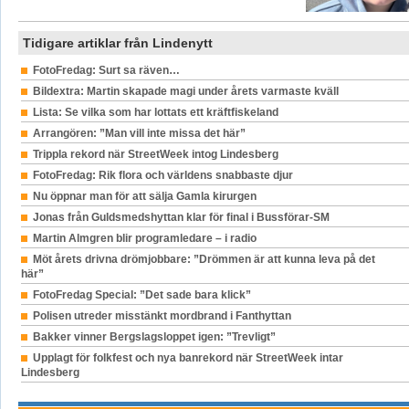
Tidigare artiklar från Lindenytt
FotoFredag: Surt sa räven…
Bildextra: Martin skapade magi under årets varmaste kväll
Lista: Se vilka som har lottats ett kräftfiskeland
Arrangören: ”Man vill inte missa det här”
Trippla rekord när StreetWeek intog Lindesberg
FotoFredag: Rik flora och världens snabbaste djur
Nu öppnar man för att sälja Gamla kirurgen
Jonas från Guldsmedshyttan klar för final i Bussförar-SM
Martin Almgren blir programledare – i radio
Möt årets drivna drömjobbare: ”Drömmen är att kunna leva på det
här”
FotoFredag Special: ”Det sade bara klick”
Polisen utreder misstänkt mordbrand i Fanthyttan
Bakker vinner Bergslagsloppet igen: ”Trevligt”
Upplagt för folkfest och nya banrekord när StreetWeek intar
Lindesberg