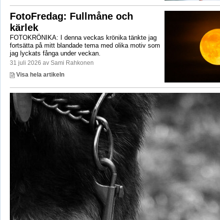
FotoFredag: Fullmåne och
kärlek
FOTOKRÖNIKA: I denna veckas krönika tänkte jag
fortsätta på mitt blandade tema med olika motiv som
jag lyckats fånga under veckan.
31 juli 2026 av Sami Rahkonen
Visa hela artikeln