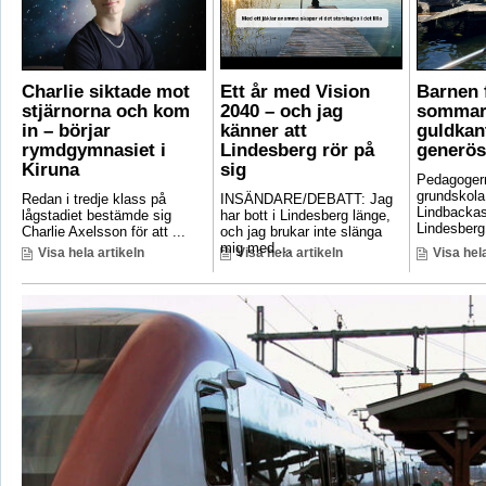
Charlie siktade mot
Ett år med Vision
Barnen f
stjärnorna och kom
2040 – och jag
sommar
in – börjar
känner att
guldkant
rymdgymnasiet i
Lindesberg rör på
generös
Kiruna
sig
Pedagoger
grundskola
Redan i tredje klass på
INSÄNDARE/DEBATT: Jag
Lindbackas
lågstadiet bestämde sig
har bott i Lindesberg länge,
Lindesberg 
Charlie Axelsson för att ...
och jag brukar inte slänga
mig med ...
Visa hela artikeln
Visa hela artikeln
Visa hela