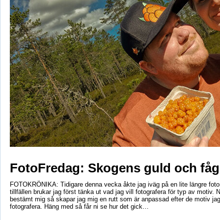
FotoFredag: Skogens guld och fåg
FOTOKRÖNIKA: Tidigare denna vecka åkte jag iväg på en lite längre foto
tillfällen brukar jag först tänka ut vad jag vill fotografera för typ av motiv. 
bestämt mig så skapar jag mig en rutt som är anpassad efter de motiv ja
fotografera. Häng med så får ni se hur det gick…