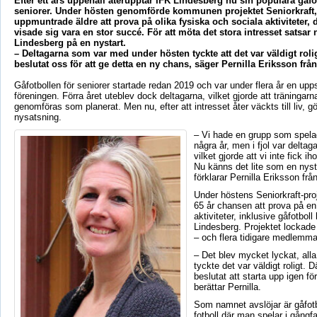
Efter ett års uppehåll återupptar IFK Lindesberg nu sin populära gåfot
seniorer. Under hösten genomförde kommunen projektet Seniorkraft
uppmuntrade äldre att prova på olika fysiska och sociala aktiviteter, 
visade sig vara en stor succé. För att möta det stora intresset satsar 
Lindesberg på en nystart.
– Deltagarna som var med under hösten tyckte att det var väldigt rolig
beslutat oss för att ge detta en ny chans, säger Pernilla Eriksson frå
Gåfotbollen för seniorer startade redan 2019 och var under flera år en uppsk
föreningen. Förra året uteblev dock deltagarna, vilket gjorde att träningarn
genomföras som planerat. Men nu, efter att intresset åter väckts till liv, g
nysatsning.
– Vi hade en grupp som spelad
några år, men i fjol var deltaga
vilket gjorde att vi inte fick i
Nu känns det lite som en nysta
förklarar Pernilla Eriksson fr
Under höstens Seniorkraft-proj
65 år chansen att prova på e
aktiviteter, inklusive gåfotboll
Lindesberg. Projektet lockade
– och flera tidigare medlemma
– Det blev mycket lyckat, all
tyckte det var väldigt roligt. D
beslutat att starta upp igen fö
berättar Pernilla.
Som namnet avslöjar är gåfotb
fotboll där man spelar i gångfa