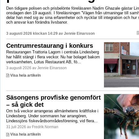
Den tidigare polisen och prisbelönte föreläsaren Nadim Ghazale gästar Lin
onsdagen den 19 augusti. I föreläsningen ”Vägen från utmaningar till sa
delar han med sig av sina erfarenheter och nycklar till integration och hur
och ansvar kan förändra livsbanor.
3 augusti 2026 klockan 14:29 av
Jennie Einarsson
Centrumrestaurang i konkurs
Restaurangen Trattoria Lagom i centrala Lindesberg
har hållit stängt i flera veckor. Nu har bolaget bakom
verksamheten, Lotus Restaurant AB, fö...
3 augusti 2026 av Jennie Einarsson
Visa hela artikeln
Säsongens provfiske genomfört
– så gick det
Om två veckor arrangeras allmänhetens kräftfiske i
Lindesberg. Under sommaren har arrangören,
Lindessjöns fiskevårdsområdesförening, vid flera...
31 juli 2026 av Fredrik Norman
Visa hela artikeln