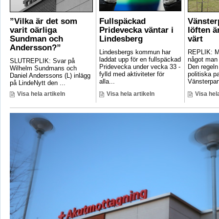
”Vilka är det som
Fullspäckad
Vänster
varit oärliga
Pridevecka väntar i
löften ä
Sundman och
Lindesberg
värt
Andersson?”
Lindesbergs kommun har
REPLIK: Ma
laddat upp för en fullspäckad
något man 
SLUTREPLIK: Svar på
Pridevecka under vecka 33 -
Den regeln
Wilhelm Sundmans och
fylld med aktiviteter för
politiska pa
Daniel Anderssons (L) inlägg
alla...
Vänsterpart
på LindeNytt den ...
Visa hela artikeln
Visa hela artikeln
Visa hela