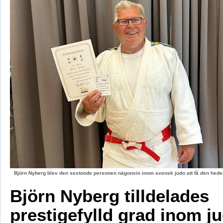
Björn Nyberg blev den sextonde personen nägonsin inom svensk judo att få den hed
Björn Nyberg tilldelades
prestigefylld grad inom j