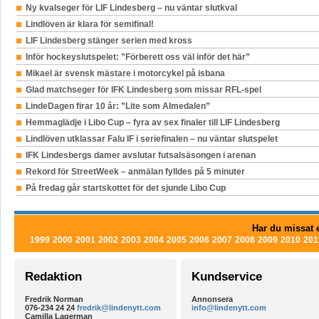
Ny kvalseger för LIF Lindesberg – nu väntar slutkval
Lindlöven är klara för semifinal!
LIF Lindesberg stänger serien med kross
Inför hockeyslutspelet: ”Förberett oss väl inför det här”
Mikael är svensk mästare i motorcykel på isbana
Glad matchseger för IFK Lindesberg som missar RFL-spel
LindeDagen firar 10 år: ”Lite som Almedalen”
Hemmaglädje i Libo Cup – fyra av sex finaler till LIF Lindesberg
Lindlöven utklassar Falu IF i seriefinalen – nu väntar slutspelet
IFK Lindesbergs damer avslutar futsalsäsongen i arenan
Rekord för StreetWeek – anmälan fylldes på 5 minuter
På fredag går startskottet för det sjunde Libo Cup
Har du missat e
1999
2000
2001
2002
2003
2004
2005
2006
2007
2008
2009
2010
201
Redaktion
Kundservice
Fredrik Norman
Annonsera
076-234 24 24
fredrik@lindenytt.com
info@lindenytt.com
Camilla Lagerman