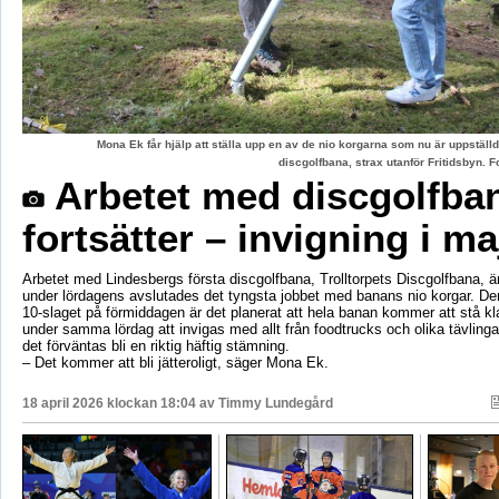
Mona Ek får hjälp att ställa upp en av de nio korgarna som nu är uppstäl
discgolfbana, strax utanför Fritidsbyn.
Arbetet med discgolfba
fortsätter – invigning i ma
Arbetet med Lindesbergs första discgolfbana, Trolltorpets Discgolfbana, är
under lördagens avslutades det tyngsta jobbet med banans nio korgar. De
10-slaget på förmiddagen är det planerat att hela banan kommer att stå 
under samma lördag att invigas med allt från foodtrucks och olika tävling
det förväntas bli en riktig häftig stämning.
– Det kommer att bli jätteroligt, säger Mona Ek.
18 april 2026 klockan 18:04 av
Timmy Lundegård