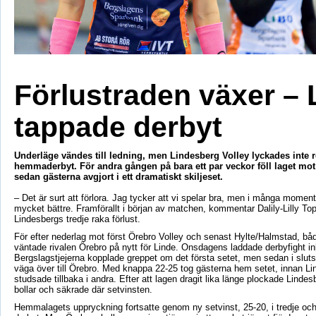
Förlustraden växer – 
tappade derbyt
Underläge vändes till ledning, men Lindesberg Volley lyckades inte 
hemmaderbyt. För andra gången på bara ett par veckor föll laget mot
sedan gästerna avgjort i ett dramatiskt skiljeset.
– Det är surt att förlora. Jag tycker att vi spelar bra, men i många moment
mycket bättre. Framförallt i början av matchen, kommentar Dalily-Lilly Top
Lindesbergs tredje raka förlust.
För efter nederlag mot först Örebro Volley och senast Hylte/Halmstad, båd
väntade rivalen Örebro på nytt för Linde. Onsdagens laddade derbyfight i
Bergslagstjejerna kopplade greppet om det första setet, men sedan i sluts
väga över till Örebro. Med knappa 22-25 tog gästerna hem setet, innan Lin
studsade tillbaka i andra. Efter att lagen dragit lika länge plockade Lind
bollar och säkrade där setvinsten.
Hemmalagets uppryckning fortsatte genom ny setvinst, 25-20, i tredje och