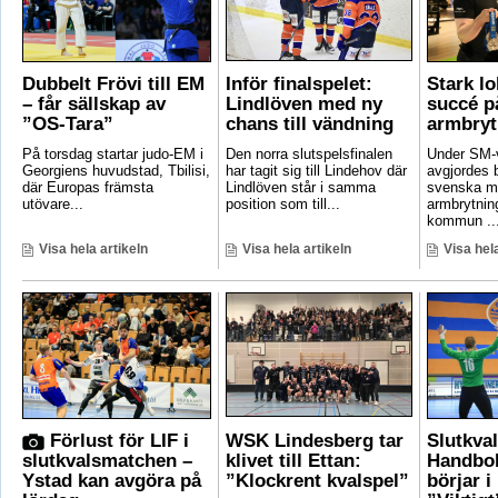
Dubbelt Frövi till EM
Inför finalspelet:
Stark lo
– får sällskap av
Lindlöven med ny
succé p
”OS-Tara”
chans till vändning
armbryt
På torsdag startar judo-EM i
Den norra slutspelsfinalen
Under SM-
Georgiens huvudstad, Tbilisi,
har tagit sig till Lindehov där
avgjordes 
där Europas främsta
Lindlöven står i samma
svenska m
utövare...
position som till...
armbrytnin
kommun ..
Visa hela artikeln
Visa hela artikeln
Visa hela
Förlust för LIF i
WSK Lindesberg tar
Slutkva
slutkvalsmatchen –
klivet till Ettan:
Handbol
Ystad kan avgöra på
”Klockrent kvalspel”
börjar i