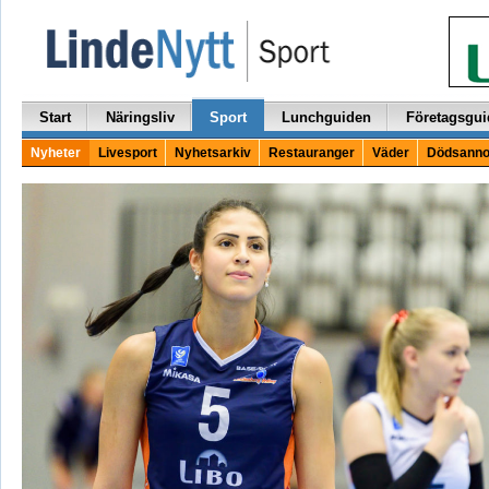
Start
Näringsliv
Sport
Lunchguiden
Företagsgui
Nyheter
Livesport
Nyhetsarkiv
Restauranger
Väder
Dödsanno