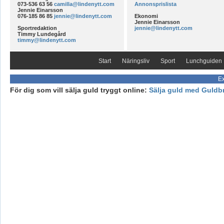
073-536 63 56
camilla@lindenytt.com
Annonsprislista
Jennie Einarsson
076-185 86 85
jennie@lindenytt.com
Ekonomi
Jennie Einarsson
Sportredaktion
jennie@lindenytt.com
Timmy Lundegård
timmy@lindenytt.com
Start
Näringsliv
Sport
Lunchguiden
Ex
För dig som vill sälja guld tryggt online:
Sälja guld med Guldb