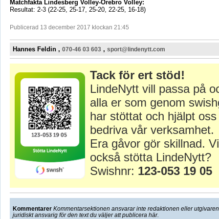
Matchfakta Lindesberg Volley-Örebro Volley:
Resultat: 2-3 (22-25, 25-17, 25-20, 22-25, 16-18)
Publicerad 13 december 2017 klockan 21:45
Hannes Feldin ,
,
070-46 03 603
sport@lindenytt.com
Tack för ert stöd!
LindeNytt vill passa på o
alla er som genom swish
har stöttat och hjälpt oss 
bedriva vår verksamhet.
Era gåvor gör skillnad. Vi
också stötta LindeNytt?
Swishnr:
123-053 19 05
Kommentarer
Kommentarsektionen ansvarar inte redaktionen eller utgivaren f
juridiskt ansvarig för den text du väljer att publicera här.