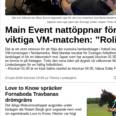
Det var fullsatt när Main Event öppnade upp för att visa matchen mot Nederländerna
öppnar man upp igen när Sverige möter Japan. Foto: 
Main Event nattöppnar fö
viktiga VM-matchen: ”Rol
Det är ett stort intresse för att följa det svenska herrlandslaget i fotboll 
VM-turneringen i Nordamerika. Med blandat resultat för Sveriges fotbollst
landslaget in för en ödesmatch mot Japan som har avspark klockan 01.00
en timme in på fredagen. Trots den sena tiden på dygnet så välkomnar Ma
Lindesbergare för en häftig fotbollsfest.
– Klockan 01.00 är en klart bättre starttid än klockan 04.00, hälsar Eddy 
23 juni 2026 klockan 15:00 av
Timmy Lundegård
Love to Know spräcker
Fornaboda Travbanas
drömgräns
Det årliga Midsommarloppet avgjordes under
lördagen där Robert Bergh gick segrande hem med
sin egentränade Love to Know. Hästen var högt