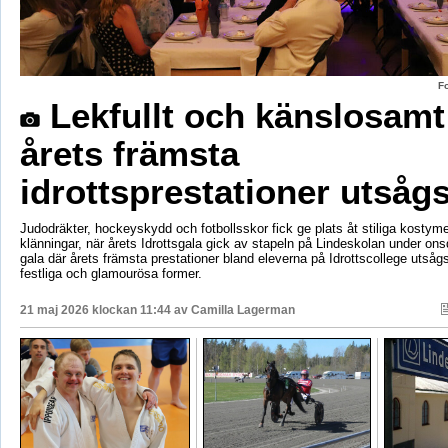
F
Lekfullt och känslosamt
årets främsta
idrottsprestationer utsåg
Judodräkter, hockeyskydd och fotbollsskor fick ge plats åt stiliga kostym
klänningar, när årets Idrottsgala gick av stapeln på Lindeskolan under on
gala där årets främsta prestationer bland eleverna på Idrottscollege utså
festliga och glamourösa former.
21 maj 2026 klockan 11:44 av
Camilla Lagerman