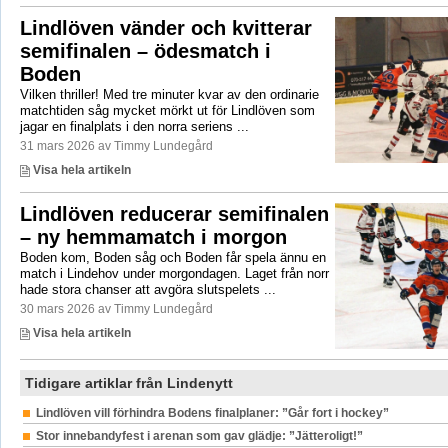
Lindlöven vänder och kvitterar
semifinalen – ödesmatch i
Boden
Vilken thriller! Med tre minuter kvar av den ordinarie
matchtiden såg mycket mörkt ut för Lindlöven som
jagar en finalplats i den norra seriens ...
31 mars 2026 av Timmy Lundegård
Visa hela artikeln
Lindlöven reducerar semifinalen
– ny hemmamatch i morgon
Boden kom, Boden såg och Boden får spela ännu en
match i Lindehov under morgondagen. Laget från norr
hade stora chanser att avgöra slutspelets ...
30 mars 2026 av Timmy Lundegård
Visa hela artikeln
Tidigare artiklar från Lindenytt
Lindlöven vill förhindra Bodens finalplaner: ”Går fort i hockey”
Stor innebandyfest i arenan som gav glädje: ”Jätteroligt!”