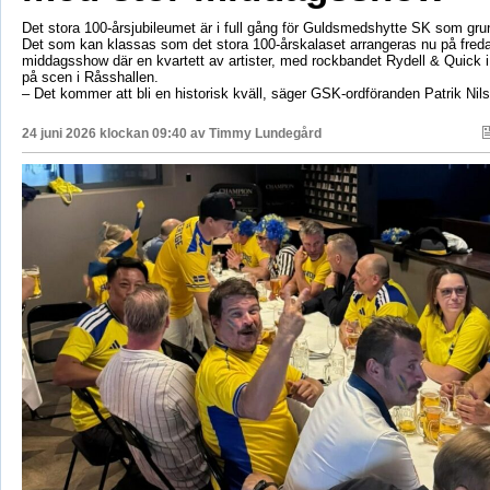
Det stora 100-årsjubileumet är i full gång för Guldsmedshytte SK som gr
Det som kan klassas som det stora 100-årskalaset arrangeras nu på fred
middagsshow där en kvartett av artister, med rockbandet Rydell & Quick 
på scen i Råsshallen.
– Det kommer att bli en historisk kväll, säger GSK-ordföranden Patrik Nil
24 juni 2026 klockan 09:40 av
Timmy Lundegård