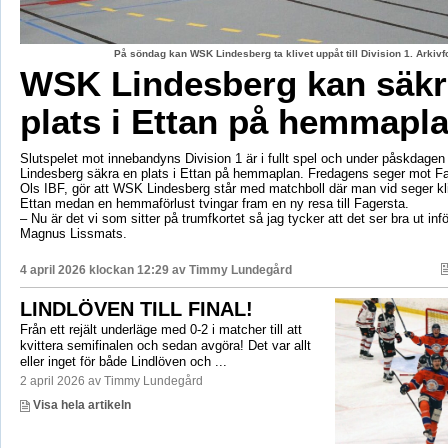
På söndag kan WSK Lindesberg ta klivet uppåt till Division 1. Arki
WSK Lindesberg kan säkr
plats i Ettan på hemmapl
Slutspelet mot innebandyns Division 1 är i fullt spel och under påskdag
Lindesberg säkra en plats i Ettan på hemmaplan. Fredagens seger mot Fa
Ols IBF, gör att WSK Lindesberg står med matchboll där man vid seger kliv
Ettan medan en hemmaförlust tvingar fram en ny resa till Fagersta.
– Nu är det vi som sitter på trumfkortet så jag tycker att det ser bra ut in
Magnus Lissmats.
4 april 2026 klockan 12:29 av
Timmy Lundegård
LINDLÖVEN TILL FINAL!
Från ett rejält underläge med 0-2 i matcher till att
kvittera semifinalen och sedan avgöra! Det var allt
eller inget för både Lindlöven och ...
2 april 2026 av Timmy Lundegård
Visa hela artikeln