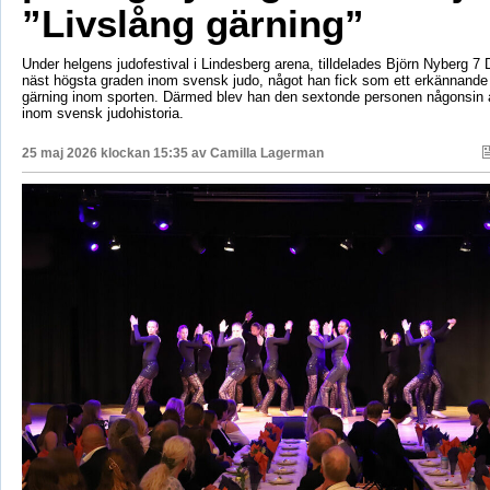
”Livslång gärning”
Under helgens judofestival i Lindesberg arena, tilldelades Björn Nyberg 7 D
näst högsta graden inom svensk judo, något han fick som ett erkännande f
gärning inom sporten. Därmed blev han den sextonde personen någonsin a
inom svensk judohistoria.
25 maj 2026 klockan 15:35 av
Camilla Lagerman