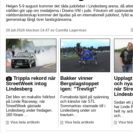
Helgen 5-9 augusti kommer det råda judofeber i Lindesberg arena, då atlet
världen gör upp om medaljerna i Downs-VM i judo. Förutom ett spännand
världsmästerskap kommer det bjudas på en internationell judofest, fylld av
gemenskap långt över landsgränserna.
20 juli 2026 klockan 14:47 av
Camilla Lagerman
Trippla rekord när
Bakker vinner
Upplagt 
StreetWeek intog
Bergslagsloppet
och nya
Lindesberg
igen: ”Trevligt”
när Str
Lindesb
Det blev en makalös folkfest
Fornaboda bjöd på spänning
på Linde Raceway, när
och känslor när STL
Sedan ett p
StreetWeek gästade
Sommartrav stannade till i
har Linde 
Lindesberg under fredagen.
Lindesberg under sin
helt ny asf
160 förare ...
travturn...
och...
Visa hela artikeln
Visa hela artikeln
Visa hela