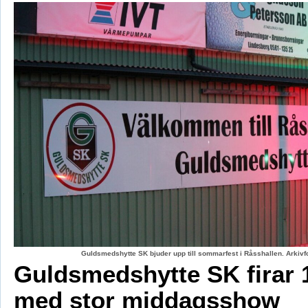
Guldsmedshytte SK bjuder upp till sommarfest i Råsshallen. Arkiv
Guldsmedshytte SK firar 
med stor middagsshow