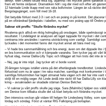
derbyt. Men Örebro skulle resa sig, utjämna i ett mycket jämnt fjärdeset 
fram ett femte skiljeset. Dramatiken höll i sig där med och efter att gästern
12 hämtade Linde ikapp med sex raka bollvinster. Längre än så räckte det 
Bergslagsgänget, som föll med 16-18.
Det betydde förlust med 2-3 i set och en poäng in på kontot. Det placerar
på en oförändrad fjärdeplats i tabellen, nu med sex poäng upp till Örebro p
Saknar sitt proffs: ”Skulle förändra mycket”
Rivalerna gick alltså en riktig holmgång på onsdagen, både spelmässigt och
resultatet. I Lindelägret är analysen att laget tappade för mycket i det cent
centrarna inte användes i samma utsträckning som vanligt. Samtidigt so
lyckades i det momentet fanns det mycket annat att bära med sig.
– Vi hade bra sammanhållning och bra energi, även om det dippade lite i fj
en bra kommunikation och vi kämpade varandra. Sen tycker jag att vårt bl
hyfsat idag, menar Dalila-Lilly Topic och tillägger att hon trots det inte är
– Nej, jag är inte nöjd. Jag tycker att vi borde vunnit.
20-åringen tvingas istället vänta på det efterlängtade trendbrottet. Lindes
förlustrad som nu är uppe i tre raka matcher, samtliga mot konkurrenter i t
samtliga förlustmöten har laget utmanat hela vägen och det har inte var
skiljt till en möjlig seger. Att Linde ändå inte räckt till har Dalila-Lilly sin k
kring – avsaknaden av skadade stärnan Denise Belcher.
– Vi saknar ju vårt proffs skulle jag säga. Sara (Malmlöv) hjälper oss väl
om Denise kom tillbaka skulle det så klart betyda och förändra mycket.
Den intensiva veckan går vidare till helgen för Lindesberg Volley, som sp
lördag och söndag. Först ut väntar RIG Falköping på bortaplan.