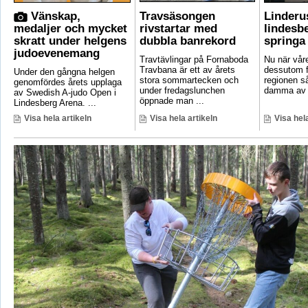
Vänskap,
Travsäsongen
Linderu
medaljer och mycket
rivstartar med
lindesb
skratt under helgens
dubbla banrekord
springa
judoevenemang
Travtävlingar på Fornaboda
Nu när vår
Travbana är ett av årets
dessutom fa
Under den gångna helgen
stora sommartecken och
regionen så 
genomfördes årets upplaga
under fredagslunchen
damma av 
av Swedish A-judo Open i
öppnade man ...
Lindesberg Arena. ...
Visa hela artikeln
Visa hela artikeln
Visa hela