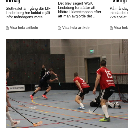
lördag
”Viktigt
Det blev seger! WSK
Lindeberg fortsätter att
Slutkvalet är i gång där LIF
På måndag 
klättra i klasstrappan efter
Lindesberg har laddat rejält
inleda det
att man avgjorde det ...
inför måndagens möte ...
kvalspelet d
Visa hela artikeln
Visa hela artikeln
Visa hela