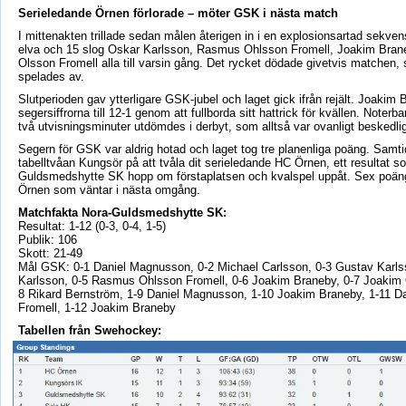
Serieledande Örnen förlorade – möter GSK i nästa match
I mittenakten trillade sedan målen återigen in i en explosionsartad sekven
elva och 15 slog Oskar Karlsson, Rasmus Ohlsson Fromell, Joakim Bra
Olsson Fromell alla till varsin gång. Det rycket dödade givetvis matchen,
spelades av.
Slutperioden gav ytterligare GSK-jubel och laget gick ifrån rejält. Joakim 
segersiffrorna till 12-1 genom att fullborda sitt hattrick för kvällen. Noterba
två utvisningsminuter utdömdes i derbyt, som alltså var ovanligt beskedlig
Segern för GSK var aldrig hotad och laget tog tre planenliga poäng. Samt
tabelltvåan Kungsör på att tvåla dit serieledande HC Örnen, ett resultat s
Guldsmedshytte SK hopp om förstaplatsen och kvalspel uppåt. Sex poäng s
Örnen som väntar i nästa omgång.
Matchfakta Nora-Guldsmedshytte SK:
Resultat: 1-12 (0-3, 0-4, 1-5)
Publik: 106
Skott: 21-49
Mål GSK: 0-1 Daniel Magnusson, 0-2 Michael Carlsson, 0-3 Gustav Karls
Karlsson, 0-5 Rasmus Ohlsson Fromell, 0-6 Joakim Braneby, 0-7 Joakim 
8 Rikard Bernström, 1-9 Daniel Magnusson, 1-10 Joakim Braneby, 1-11 D
Fromell, 1-12 Joakim Braneby
Tabellen från Swehockey: