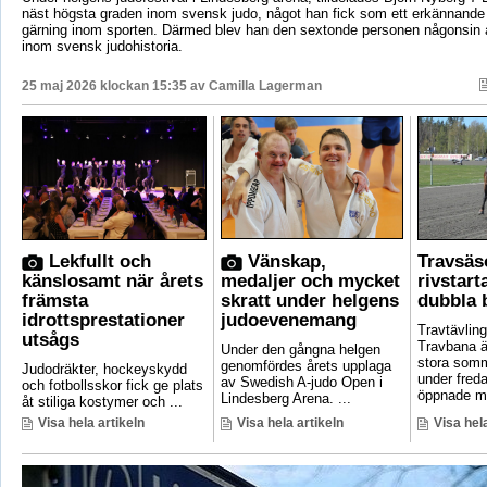
näst högsta graden inom svensk judo, något han fick som ett erkännande f
gärning inom sporten. Därmed blev han den sextonde personen någonsin a
inom svensk judohistoria.
25 maj 2026 klockan 15:35 av
Camilla Lagerman
Lekfullt och
Vänskap,
Travsä
känslosamt när årets
medaljer och mycket
rivstar
främsta
skratt under helgens
dubbla 
idrottsprestationer
judoevenemang
Travtävlin
utsågs
Travbana är
Under den gångna helgen
stora som
genomfördes årets upplaga
Judodräkter, hockeyskydd
under fred
av Swedish A-judo Open i
och fotbollsskor fick ge plats
öppnade ma
Lindesberg Arena. ...
åt stiliga kostymer och ...
Visa hela artikeln
Visa hela artikeln
Visa hela