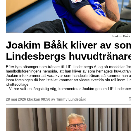
Joakim Bååk.
Joakim Bååk kliver av so
Lindesbergs huvudtränar
Efter fyra säsonger som tränare till LIF Lindesbergs A-lag så meddelar J
handbollsföreningens hemsida, att han kliver av som herrlagets huvudträ
Joakim inte kommer att vara kvar som handbollstränare så kommer han at
inom föreningen då han istället kommer att vidareutveckla sin roll inom L
idrottscollage.
– Vi har valt en långsiktig väg, kommenterar Joakim genom LIF Lindesbe
28 maj 2026 klockan 08:56 av
Timmy Lundegård