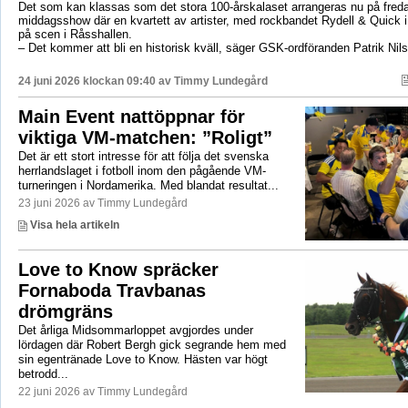
Det som kan klassas som det stora 100-årskalaset arrangeras nu på fred
middagsshow där en kvartett av artister, med rockbandet Rydell & Quick 
på scen i Råsshallen.
– Det kommer att bli en historisk kväll, säger GSK-ordföranden Patrik Nil
24 juni 2026 klockan 09:40 av
Timmy Lundegård
Main Event nattöppnar för
viktiga VM-matchen: ”Roligt”
Det är ett stort intresse för att följa det svenska
herrlandslaget i fotboll inom den pågående VM-
turneringen i Nordamerika. Med blandat resultat...
23 juni 2026 av Timmy Lundegård
Visa hela artikeln
Love to Know spräcker
Fornaboda Travbanas
drömgräns
Det årliga Midsommarloppet avgjordes under
lördagen där Robert Bergh gick segrande hem med
sin egentränade Love to Know. Hästen var högt
betrodd...
22 juni 2026 av Timmy Lundegård