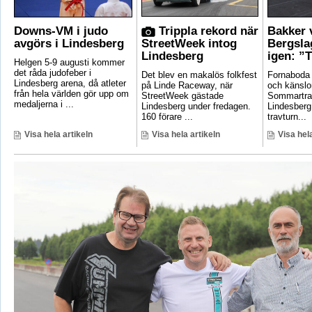
Downs-VM i judo
Trippla rekord när
Bakker 
avgörs i Lindesberg
StreetWeek intog
Bergsla
Lindesberg
igen: ”T
Helgen 5-9 augusti kommer
det råda judofeber i
Det blev en makalös folkfest
Fornaboda 
Lindesberg arena, då atleter
på Linde Raceway, när
och känslo
från hela världen gör upp om
StreetWeek gästade
Sommartrav
medaljerna i ...
Lindesberg under fredagen.
Lindesberg
160 förare ...
travturn...
Visa hela artikeln
Visa hela artikeln
Visa hela