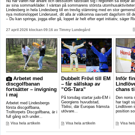
Nu när våren har anlänt och dessutom fastställt sig i regionen så börjar al
av sina sommarkläder. I väntan på sommarens största utomhusaktiviteter
Lindesberg in hela Lindesberg till en trevlig stämning med en stor geme
nya motionsloppet Linderuset, dit alla är välkomna oavsett dagsform till d
– Du kan springa, jogga eller gå, loppet är helt efter eget initiativ, säger R
27 april 2026 klockan 09:16 av
Timmy Lundegård
Arbetet med
Dubbelt Frövi till EM
Inför fi
discgolfbanan
– får sällskap av
Lindlöv
fortsätter – invigning
”OS-Tara”
chans ti
i maj
På torsdag startar judo-EM i
Den norra s
Georgiens huvudstad,
har tagit si
Arbetet med Lindesbergs
Tbilisi, där Europas främsta
Lindlöven 
första discgolfbana,
utövare...
position som
Trolltorpets Discgolfbana, är i
full gång och under...
Visa hela artikeln
Visa hela artikeln
Visa hela