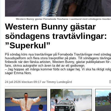
Western Bunny gästar Fornaboda Travbana i samband med söndagens travtävli
Western Bunny gästar
söndagens travtävlingar:
”Superkul”
På söndag körs nya travtävlingar på Fornaboda Travtävlingar med sönda
huvudspelform och flera stora travprofiler på plats. Till söndagens tävling
finbesök när den färska artisten, Western Bunny, gästar publikplatsen för a
fans, skriva autografer och även ta del av ett godisregn.
– Jag hoppas att många kommer förbi och säger hej. Vi ska ha riktigt roli
säger Emma Nors.
24 juli 2026 klockan 09:17 av
Timmy Lundegård