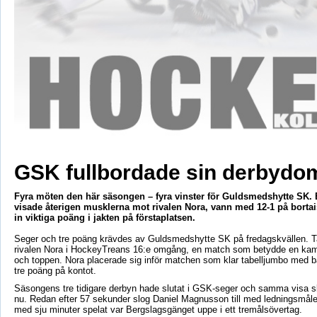
GSK fullbordade sin derbydo
Fyra möten den här säsongen – fyra vinster för Guldsmedshytte SK.
visade återigen musklerna mot rivalen Nora, vann med 12-1 på borta
in viktiga poäng i jakten på förstaplatsen.
Seger och tre poäng krävdes av Guldsmedshytte SK på fredagskvällen. T
rivalen Nora i HockeyTreans 16:e omgång, en match som betydde en kam
och toppen. Nora placerade sig inför matchen som klar tabelljumbo med b
tre poäng på kontot.
Säsongens tre tidigare derbyn hade slutat i GSK-seger och samma visa sk
nu. Redan efter 57 sekunder slog Daniel Magnusson till med ledningsmåle
med sju minuter spelat var Bergslagsgänget uppe i ett tremålsövertag.