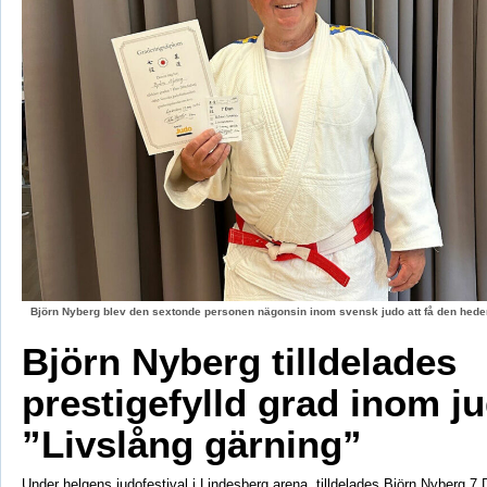
Björn Nyberg blev den sextonde personen nägonsin inom svensk judo att få den hed
Björn Nyberg tilldelades
prestigefylld grad inom j
”Livslång gärning”
Under helgens judofestival i Lindesberg arena, tilldelades Björn Nyberg 7 D