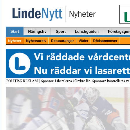
Start
Näringsliv
Sport
Lunchguiden
Företagsgui
Nyheter
Nyhetsarkiv
Restauranger
Väder
Dödsannonser