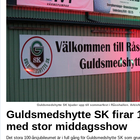
Guldsmedshytte SK bjuder upp till sommarfest i Råsshallen. Arkiv
Guldsmedshytte SK firar 
med stor middagsshow
Det stora 100-årsjubileumet är i full gång för Guldsmedshytte SK som gr