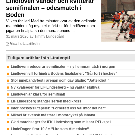
Lindlöven vänder och kvitterar
semifinalen – ödesmatch i
Boden
Vilken thriller! Med tre minuter kvar av den ordinarie
matchtiden såg mycket mörkt ut för Lindlöven som
jagar en finalplats i den norra seriens ...
31 mars 2026 av Timmy Lundegård
Visa hela artikeln
Tidigare artiklar från Lindenytt
Lindlöven reducerar semifinalen – ny hemmamatch i morgon
Lindlöven vill förhindra Bodens finalplaner: ”Går fort i hockey”
Stor innebandyfest i arenan som gav glädje: ”Jätteroligt!”
Ny kvalseger för LIF Lindesberg – nu väntar slutkval
Lindlöven är klara för semifinal!
LIF Lindesberg stänger serien med kross
Inför hockeyslutspelet: ”Förberett oss väl inför det här”
Mikael är svensk mästare i motorcykel på isbana
Glad matchseger för IFK Lindesberg som missar RFL-spel
LindeDagen firar 10 år: ”Lite som Almedalen”