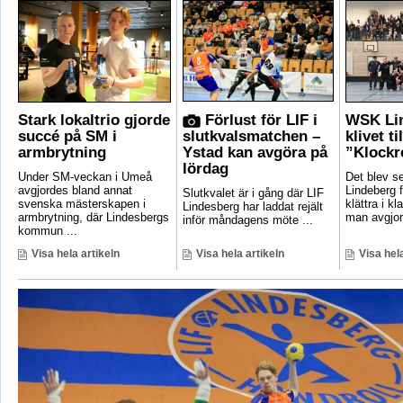
Stark lokaltrio gjorde
Förlust för LIF i
WSK Lin
succé på SM i
slutkvalsmatchen –
klivet ti
armbrytning
Ystad kan avgöra på
”Klockr
lördag
Under SM-veckan i Umeå
Det blev 
avgjordes bland annat
Lindeberg f
Slutkvalet är i gång där LIF
svenska mästerskapen i
klättra i kl
Lindesberg har laddat rejält
armbrytning, där Lindesbergs
man avgjord
inför måndagens möte ...
kommun ...
Visa hela artikeln
Visa hela artikeln
Visa hela