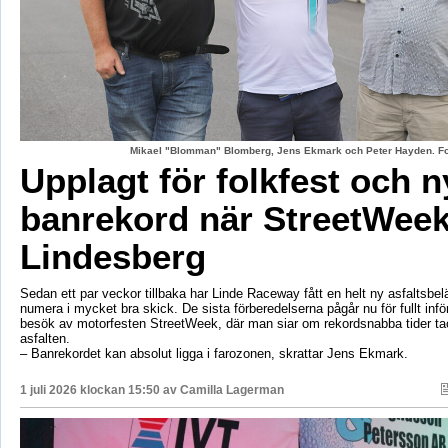
Mikael "Blomman" Blomberg, Jens Ekmark och Peter Hayden. Fo
Upplagt för folkfest och n
banrekord när StreetWeek
Lindesberg
Sedan ett par veckor tillbaka har Linde Raceway fått en helt ny asfaltsbel
numera i mycket bra skick. De sista förberedelserna pågår nu för fullt inf
besök av motorfesten StreetWeek, där man siar om rekordsnabba tider ta
asfalten.
– Banrekordet kan absolut ligga i farozonen, skrattar Jens Ekmark.
1 juli 2026 klockan 15:50 av
Camilla Lagerman