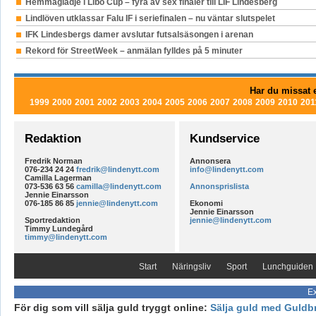
Hemmaglädje i Libo Cup – fyra av sex finaler till LIF Lindesberg
Lindlöven utklassar Falu IF i seriefinalen – nu väntar slutspelet
IFK Lindesbergs damer avslutar futsalsäsongen i arenan
Rekord för StreetWeek – anmälan fylldes på 5 minuter
Har du missat e
1999
2000
2001
2002
2003
2004
2005
2006
2007
2008
2009
2010
201
Redaktion
Kundservice
Fredrik Norman
Annonsera
076-234 24 24
fredrik@lindenytt.com
info@lindenytt.com
Camilla Lagerman
073-536 63 56
camilla@lindenytt.com
Annonsprislista
Jennie Einarsson
076-185 86 85
jennie@lindenytt.com
Ekonomi
Jennie Einarsson
Sportredaktion
jennie@lindenytt.com
Timmy Lundegård
timmy@lindenytt.com
Start
Näringsliv
Sport
Lunchguiden
Ex
För dig som vill sälja guld tryggt online:
Sälja guld med Guldb