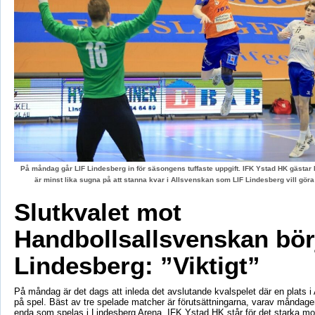
På måndag går LIF Lindesberg in för säsongens tuffaste uppgift. IFK Ystad HK gästa
är minst lika sugna på att stanna kvar i Allsvenskan som LIF Lindesberg vill gör
Slutkvalet mot
Handbollsallsvenskan börj
Lindesberg: ”Viktigt”
På måndag är det dags att inleda det avslutande kvalspelet där en plats i
på spel. Bäst av tre spelade matcher är förutsättningarna, varav måndag
enda som spelas i Lindesberg Arena. IFK Ystad HK står för det starka mo