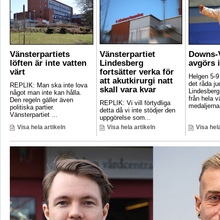
Vänsterpartiets
Vänsterpartiet
Downs-V
löften är inte vatten
Lindesberg
avgörs 
värt
fortsätter verka för
Helgen 5-9
att akutkirurgi natt
det råda ju
REPLIK: Man ska inte lova
skall vara kvar
Lindesberg 
något man inte kan hålla.
från hela 
Den regeln gäller även
REPLIK: Vi vill förtydliga
medaljerna 
politiska partier.
detta då vi inte stödjer den
Vänsterpartiet ...
uppgörelse som...
Visa hela artikeln
Visa hela artikeln
Visa hela