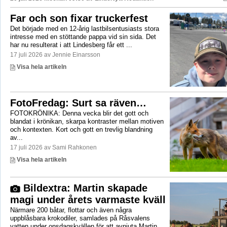
Far och son fixar truckerfest
Det började med en 12-årig lastbilsentusiasts stora
intresse med en stöttande pappa vid sin sida. Det
har nu resulterat i att Lindesberg får ett ...
17 juli 2026 av Jennie Einarsson
Visa hela artikeln
FotoFredag: Surt sa räven…
FOTOKRÖNIKA: Denna vecka blir det gott och
blandat i krönikan, skarpa kontraster mellan motiven
och kontexten. Kort och gott en trevlig blandning
av...
17 juli 2026 av Sami Rahkonen
Visa hela artikeln
Bildextra: Martin skapade
magi under årets varmaste kväll
Närmare 200 båtar, flottar och även några
uppblåsbara krokodiler, samlades på Råsvalens
vatten under onsdagskvällen för att avnjuta Martin ...