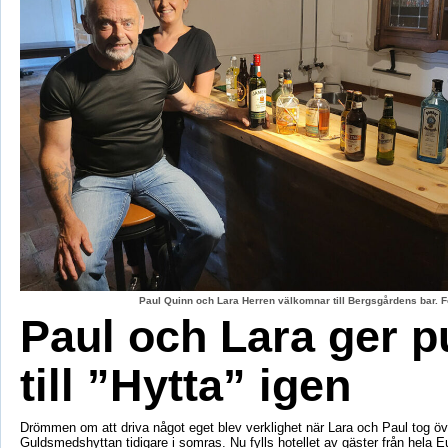
Paul Quinn och Lara Herren välkomnar till Bergsgårdens bar. F
Paul och Lara ger p
till ”Hytta” igen
Drömmen om att driva något eget blev verklighet när Lara och Paul tog öv
Guldsmedshyttan tidigare i somras. Nu fylls hotellet av gäster från hela 