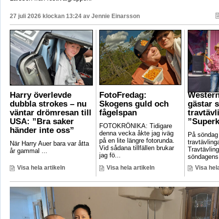
27 juli 2026 klockan 13:24 av
Jennie Einarsson
Harry överlevde
FotoFredag:
Wester
dubbla strokes – nu
Skogens guld och
gästar 
väntar drömresan till
fågelspan
travtävl
USA: ”Bra saker
”Superk
FOTOKRÖNIKA: Tidigare
händer inte oss”
denna vecka åkte jag iväg
På söndag
på en lite längre fotorunda.
travtävlin
När Harry Auer bara var åtta
Vid sådana tillfällen brukar
Travtävlin
år gammal ...
jag fö...
söndagens 
Visa hela artikeln
Visa hela artikeln
Visa hela