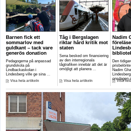
Barnen fick ett
Tåg i Bergslagen
Nadim 
sommarlov med
riktar hård kritik mot
föreläse
guldkant – tack vare
staten
Lindesb
generös donation
bibliote
Sena besked om finansiering
av den interregionala
Pedagogerna på anpassad
Den tidigar
tågtrafiken innebär att det är
grundskola på
prisbelönte
omöjligt att planera ...
Lindbackaskolan i
Nadim Gha
Lindesberg ville ge sina ...
Lindesbergs
onsdagen d
Visa hela artikeln
Visa hela artikeln
Visa hela