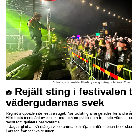
Solstings huvudakt Mimikry drog igång publiken. Foto:
Rejält sting i festivalen 
vädergudarnas svek
Regnet stoppade inte festivalsuget. När Solsting arrangerades för andra år
Hillstreets innergård av musik, mat och en publik som trotsade vädret – o
dessutom fjolårets besökarantal.
– Jag är glad att så många ville komma och röja framför scénen trots sku
Larsson från festivalgruppen.