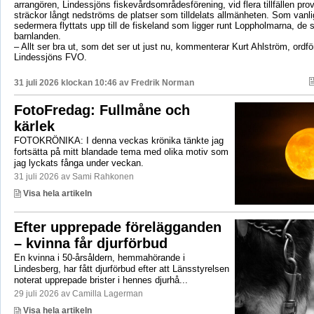
arrangören, Lindessjöns fiskevårdsområdesförening, vid flera tillfällen prov
sträckor långt nedströms de platser som tilldelats allmänheten. Som vanli
sedermera flyttats upp till de fiskeland som ligger runt Loppholmarna, de 
barnlanden.
– Allt ser bra ut, som det ser ut just nu, kommenterar Kurt Ahlström, ordfö
Lindessjöns FVO.
31 juli 2026 klockan 10:46 av
Fredrik Norman
FotoFredag: Fullmåne och
kärlek
FOTOKRÖNIKA: I denna veckas krönika tänkte jag
fortsätta på mitt blandade tema med olika motiv som
jag lyckats fånga under veckan.
31 juli 2026 av Sami Rahkonen
Visa hela artikeln
Efter upprepade förelägganden
– kvinna får djurförbud
En kvinna i 50-årsåldern, hemmahörande i
Lindesberg, har fått djurförbud efter att Länsstyrelsen
noterat upprepade brister i hennes djurhå...
29 juli 2026 av Camilla Lagerman
Visa hela artikeln