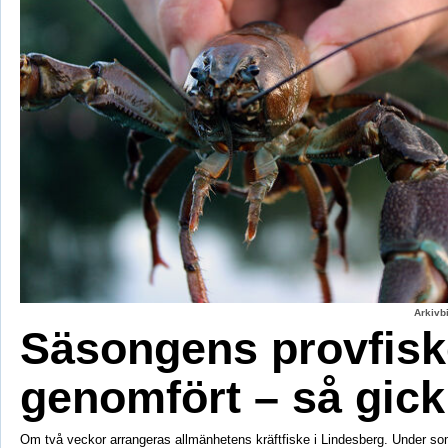
Arkivbi
Säsongens provfisk
genomfört – så gick
Om två veckor arrangeras allmänhetens kräftfiske i Lindesberg. Under s