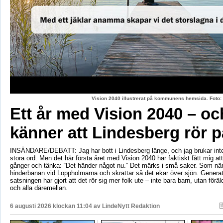
Vision 2040 illustrerat på kommunens hemsida. Fot
Ett år med Vision 2040 – oc
känner att Lindesberg rör p
INSÄNDARE/DEBATT: Jag har bott i Lindesberg länge, och jag brukar int
stora ord. Men det här första året med Vision 2040 har faktiskt fått mig at
gånger och tänka: “Det händer något nu.” Det märks i små saker. Som när
hinderbanan vid Loppholmarna och skrattar så det ekar över sjön. Genera
satsningen har gjort att det rör sig mer folk ute – inte bara barn, utan föräld
och alla däremellan.
6 augusti 2026 klockan 11:04 av
LindeNytt Redaktion