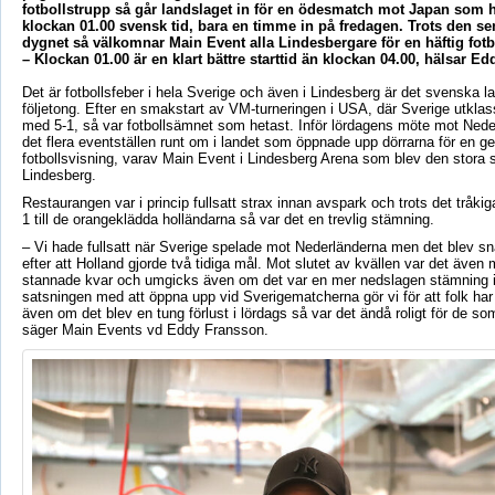
fotbollstrupp så går landslaget in för en ödesmatch mot Japan som 
klockan 01.00 svensk tid, bara en timme in på fredagen. Trots den se
dygnet så välkomnar Main Event alla Lindesbergare för en häftig fotbo
– Klockan 01.00 är en klart bättre starttid än klockan 04.00, hälsar E
Det är fotbollsfeber i hela Sverige och även i Lindesberg är det svenska l
följetong. Efter en smakstart av VM-turneringen i USA, där Sverige utkla
med 5-1, så var fotbollsämnet som hetast. Inför lördagens möte mot Nede
det flera eventställen runt om i landet som öppnade upp dörrarna för en
fotbollsvisning, varav Main Event i Lindesberg Arena som blev den stora 
Lindesberg.
Restaurangen var i princip fullsatt strax innan avspark och trots det tråkig
1 till de orangeklädda holländarna så var det en trevlig stämning.
– Vi hade fullsatt när Sverige spelade mot Nederländerna men det blev sna
efter att Holland gjorde två tidiga mål. Mot slutet av kvällen var det äve
stannade kvar och umgicks även om det var en mer nedslagen stämning i
satsningen med att öppna upp vid Sverigematcherna gör vi för att folk har
även om det blev en tung förlust i lördags så var det ändå roligt för de so
säger Main Events vd Eddy Fransson.