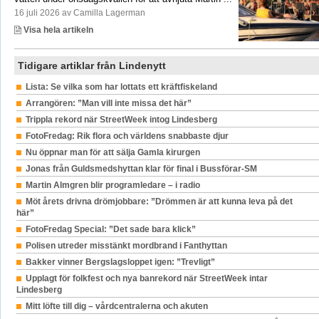
16 juli 2026 av Camilla Lagerman
Visa hela artikeln
Tidigare artiklar från Lindenytt
Lista: Se vilka som har lottats ett kräftfiskeland
Arrangören: ”Man vill inte missa det här”
Trippla rekord när StreetWeek intog Lindesberg
FotoFredag: Rik flora och världens snabbaste djur
Nu öppnar man för att sälja Gamla kirurgen
Jonas från Guldsmedshyttan klar för final i Bussförar-SM
Martin Almgren blir programledare – i radio
Möt årets drivna drömjobbare: ”Drömmen är att kunna leva på det
här”
FotoFredag Special: ”Det sade bara klick”
Polisen utreder misstänkt mordbrand i Fanthyttan
Bakker vinner Bergslagsloppet igen: ”Trevligt”
Upplagt för folkfest och nya banrekord när StreetWeek intar
Lindesberg
Mitt löfte till dig – vårdcentralerna och akuten