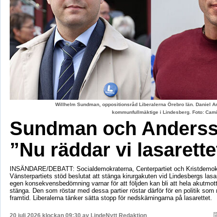
Willhelm Sundman, oppositionsråd Liberalerna Örebro län. Daniel An
kommunfullmäktige i Lindesberg. Foto: Cami
Sundman och Anderss
”Nu räddar vi lasarette
INSÄNDARE/DEBATT: Socialdemokraterna, Centerpartiet och Kristdemok
Vänsterpartiets stöd beslutat att stänga kirurgakuten vid Lindesbergs lasa
egen konsekvensbedömning varnar för att följden kan bli att hela akutmo
stänga. Den som röstar med dessa partier röstar därför för en politik som r
framtid. Liberalerna tänker sätta stopp för nedskärningarna på lasarettet.
20 juli 2026 klockan 09:30 av
LindeNytt Redaktion