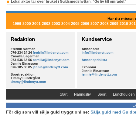
Lokal aktör tar över bruket i Guldsmedshyttan: ”Ge liv till området”
Har du missat e
1999
2000
2001
2002
2003
2004
2005
2006
2007
2008
2009
2010
201
Redaktion
Kundservice
Fredrik Norman
Annonsera
076-234 24 24
fredrik@lindenytt.com
info@lindenytt.com
Camilla Lagerman
073-536 63 56
camilla@lindenytt.com
Annonsprislista
Jennie Einarsson
076-185 86 85
jennie@lindenytt.com
Ekonomi
Jennie Einarsson
Sportredaktion
jennie@lindenytt.com
Timmy Lundegård
timmy@lindenytt.com
Start
Näringsliv
Sport
Lunchguiden
Ex
För dig som vill sälja guld tryggt online:
Sälja guld med Guldb