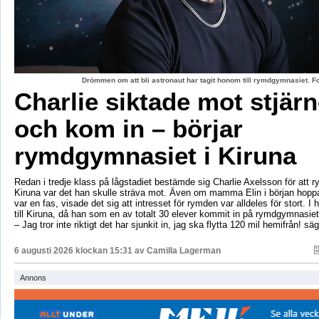
Drömmen om att bli astronaut har tagit honom till rymdgymnasiet. 
Charlie siktade mot stjär
och kom in – börjar
rymdgymnasiet i Kiruna
Redan i tredje klass på lågstadiet bestämde sig Charlie Axelsson för att 
Kiruna var det han skulle sträva mot. Även om mamma Elin i början hoppa
var en fas, visade det sig att intresset för rymden var alldeles för stort. I 
till Kiruna, då han som en av totalt 30 elever kommit in på rymdgymnasiet
– Jag tror inte riktigt det har sjunkit in, jag ska flytta 120 mil hemifrån! sä
6 augusti 2026 klockan 15:31 av
Camilla Lagerman
Annons