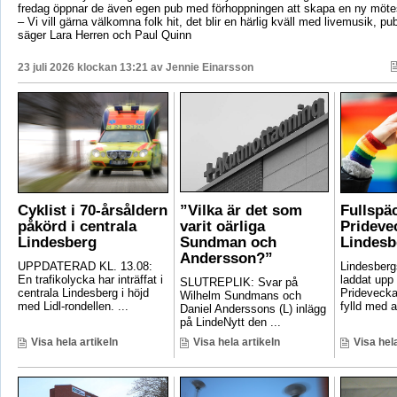
fredag öppnar de även egen pub med förhoppningen att skapa en ny mötes
– Vi vill gärna välkomna folk hit, det blir en härlig kväll med livemusik, p
säger Lara Herren och Paul Quinn
23 juli 2026 klockan 13:21 av
Jennie Einarsson
Cyklist i 70-årsåldern
”Vilka är det som
Fullspä
påkörd i centrala
varit oärliga
Pridevec
Lindesberg
Sundman och
Lindesb
Andersson?”
UPPDATERAD KL. 13.08:
Lindesber
En trafikolycka har inträffat i
laddat upp 
SLUTREPLIK: Svar på
centrala Lindesberg i höjd
Pridevecka
Wilhelm Sundmans och
med Lidl-rondellen. ...
fylld med ak
Daniel Anderssons (L) inlägg
på LindeNytt den ...
Visa hela artikeln
Visa hela artikeln
Visa hela