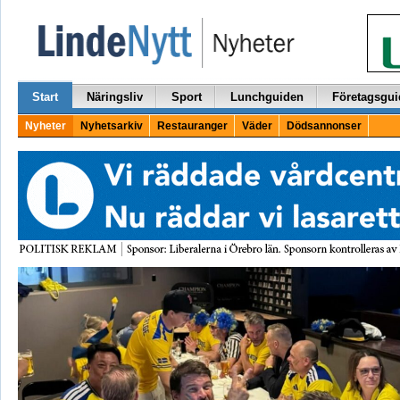
Start
Näringsliv
Sport
Lunchguiden
Företagsgui
Nyheter
Nyhetsarkiv
Restauranger
Väder
Dödsannonser