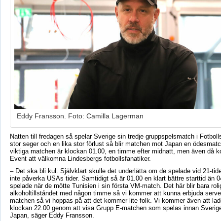
Eddy Fransson. Foto: Camilla Lagerman
Natten till fredagen så spelar Sverige sin tredje gruppspelsmatch i Fotbo
stor seger och en lika stor förlust så blir matchen mot Japan en ödesmatch
viktiga matchen är klockan 01.00, en timme efter midnatt, men även då
Event att välkomna Lindesbergs fotbollsfanatiker.
– Det ska bli kul. Självklart skulle det underlätta om de spelade vid 21-ti
inte påverka USAs tider. Samtidigt så är 01.00 en klart bättre starttid än
spelade när de mötte Tunisien i sin första VM-match. Det här blir bara rolig
alkoholtillståndet med någon timme så vi kommer att kunna erbjuda serve
matchen så vi hoppas på att det kommer lite folk. Vi kommer även att la
klockan 22.00 genom att visa Grupp E-matchen som spelas innan Sverig
Japan, säger Eddy Fransson.