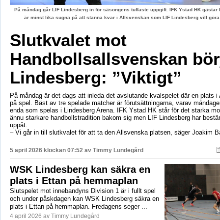
På måndag går LIF Lindesberg in för säsongens tuffaste uppgift. IFK Ystad HK gästa
är minst lika sugna på att stanna kvar i Allsvenskan som LIF Lindesberg vill gör
Slutkvalet mot
Handbollsallsvenskan börj
Lindesberg: ”Viktigt”
På måndag är det dags att inleda det avslutande kvalspelet där en plats i
på spel. Bäst av tre spelade matcher är förutsättningarna, varav måndag
enda som spelas i Lindesberg Arena. IFK Ystad HK står för det starka mo
ännu starkare handbollstradition bakom sig men LIF Lindesberg har bestä
uppåt.
– Vi går in till slutkvalet för att ta den Allsvenska platsen, säger Joakim 
5 april 2026 klockan 07:52 av
Timmy Lundegård
WSK Lindesberg kan säkra en
plats i Ettan på hemmaplan
Slutspelet mot innebandyns Division 1 är i fullt spel
och under påskdagen kan WSK Lindesberg säkra en
plats i Ettan på hemmaplan. Fredagens seger ...
4 april 2026 av Timmy Lundegård