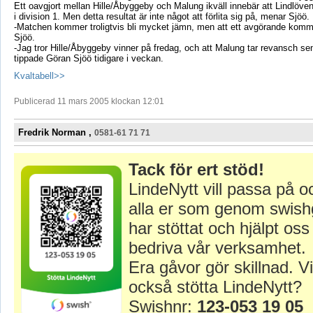
Ett oavgjort mellan Hille/Åbyggeby och Malung ikväll innebär att Lindlöven
i division 1. Men detta resultat är inte något att förlita sig på, menar Sjöö.
-Matchen kommer troligtvis bli mycket jämn, men att ett avgörande kom
Sjöö.
-Jag tror Hille/Åbyggeby vinner på fredag, och att Malung tar revansch 
tippade Göran Sjöö tidigare i veckan.
Kvaltabell>>
Publicerad 11 mars 2005 klockan 12:01
Fredrik Norman ,
0581-61 71 71
Tack för ert stöd!
LindeNytt vill passa på o
alla er som genom swish
har stöttat och hjälpt oss 
bedriva vår verksamhet.
Era gåvor gör skillnad. Vi
också stötta LindeNytt?
Swishnr:
123-053 19 05