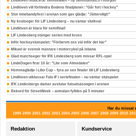
Lindlöven reducerar semifinalen – ny hemmamatch i morgon
Lindlöven vill förhindra Bodens finalplaner: ”Går fort i hockey”
Stor innebandyfest i arenan som gav glädje: ”Jätteroligt!”
Ny kvalseger för LIF Lindesberg – nu väntar slutkval
Lindlöven är klara för semifinal!
LIF Lindesberg stänger serien med kross
Inför hockeyslutspelet: ”Förberett oss väl inför det här”
Mikael är svensk mästare i motorcykel på isbana
Glad matchseger för IFK Lindesberg som missar RFL-spel
LindeDagen firar 10 år: ”Lite som Almedalen”
Hemmaglädje i Libo Cup – fyra av sex finaler till LIF Lindesberg
Lindlöven utklassar Falu IF i seriefinalen – nu väntar slutspelet
IFK Lindesbergs damer avslutar futsalsäsongen i arenan
Rekord för StreetWeek – anmälan fylldes på 5 minuter
Har du missat e
1999
2000
2001
2002
2003
2004
2005
2006
2007
2008
2009
2010
201
Redaktion
Kundservice