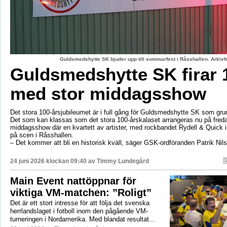
Guldsmedshytte SK bjuder upp till sommarfest i Råsshallen. Arkiv
Guldsmedshytte SK firar 
med stor middagsshow
Det stora 100-årsjubileumet är i full gång för Guldsmedshytte SK som gr
Det som kan klassas som det stora 100-årskalaset arrangeras nu på fred
middagsshow där en kvartett av artister, med rockbandet Rydell & Quick 
på scen i Råsshallen.
– Det kommer att bli en historisk kväll, säger GSK-ordföranden Patrik Nil
24 juni 2026 klockan 09:40 av
Timmy Lundegård
Main Event nattöppnar för
viktiga VM-matchen: ”Roligt”
Det är ett stort intresse för att följa det svenska
herrlandslaget i fotboll inom den pågående VM-
turneringen i Nordamerika. Med blandat resultat...