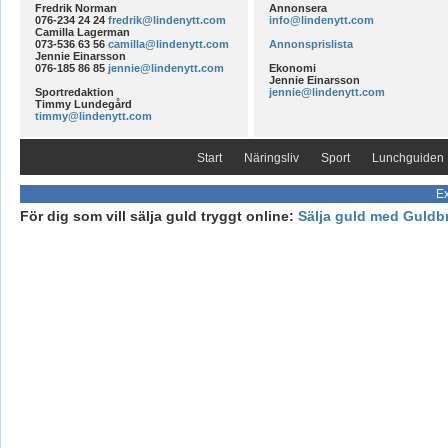
Fredrik Norman
Annonsera
076-234 24 24
fredrik@lindenytt.com
info@lindenytt.com
Camilla Lagerman
073-536 63 56
camilla@lindenytt.com
Annonsprislista
Jennie Einarsson
076-185 86 85
jennie@lindenytt.com
Ekonomi
Jennie Einarsson
Sportredaktion
jennie@lindenytt.com
Timmy Lundegård
timmy@lindenytt.com
Start
Näringsliv
Sport
Lunchguiden
Ex
För dig som vill sälja guld tryggt online:
Sälja guld med Guldb