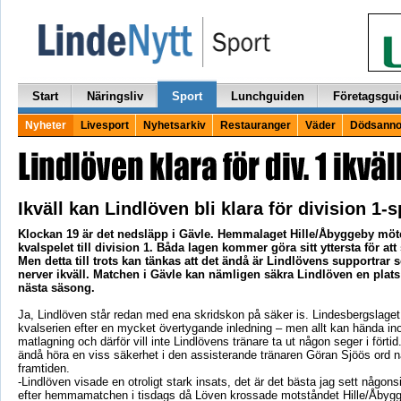
Start
Näringsliv
Sport
Lunchguiden
Företagsgui
Nyheter
Livesport
Nyhetsarkiv
Restauranger
Väder
Dödsanno
Ikväll kan Lindlöven bli klara för division 1-s
Klockan 19 är det nedsläpp i Gävle. Hemmalaget Hille/Åbyggeby möt
kvalspelet till division 1. Båda lagen kommer göra sitt yttersta för att
Men detta till trots kan tänkas att det ändå är Lindlövens supportrar
nerver ikväll. Matchen i Gävle kan nämligen säkra Lindlöven en plats 
nästa säsong.
Ja, Lindlöven står redan med ena skridskon på säker is. Lindesbergslaget 
kvalserien efter en mycket övertygande inledning – men allt kan hända in
matlagning och därför vill inte Lindlövens tränare ta ut någon seger i fört
ändå höra en viss säkerhet i den assisterande tränaren Göran Sjöös ord n
framtiden.
-Lindlöven visade en otroligt stark insats, det är det bästa jag sett någon
efter hemmamatchen i tisdags då Löven krossade motståndet Hille/Åbyg