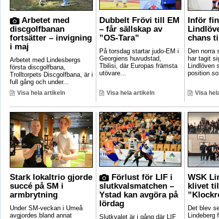
Arbetet med
Dubbelt Frövi till EM
Inför fi
discgolfbanan
– får sällskap av
Lindlöv
fortsätter – invigning
”OS-Tara”
chans ti
i maj
På torsdag startar judo-EM i
Den norra s
Georgiens huvudstad,
har tagit si
Arbetet med Lindesbergs
Tbilisi, där Europas främsta
Lindlöven 
första discgolfbana,
utövare...
position som
Trolltorpets Discgolfbana, är i
full gång och under...
Visa hela artikeln
Visa hela artikeln
Visa hela
Stark lokaltrio gjorde
Förlust för LIF i
WSK Lin
succé på SM i
slutkvalsmatchen –
klivet ti
armbrytning
Ystad kan avgöra på
”Klockr
lördag
Under SM-veckan i Umeå
Det blev 
avgjordes bland annat
Lindeberg f
Slutkvalet är i gång där LIF