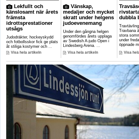
Lekfullt och
Vänskap,
Travsä
känslosamt när årets
medaljer och mycket
rivstar
främsta
skratt under helgens
dubbla 
idrottsprestationer
judoevenemang
Travtävlin
utsågs
Travbana är
Under den gångna helgen
stora som
genomfördes årets upplaga
Judodräkter, hockeyskydd
under fred
av Swedish A-judo Open i
och fotbollsskor fick ge plats
öppnade ma
Lindesberg Arena. ...
åt stiliga kostymer och ...
Visa hela artikeln
Visa hela artikeln
Visa hela