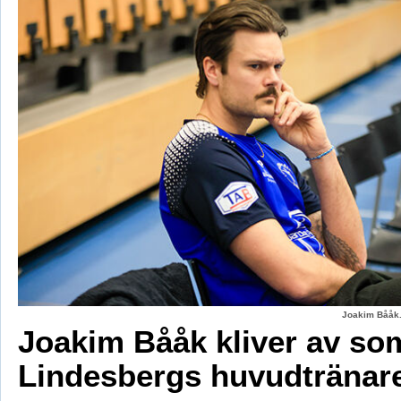
Joakim Bååk.
Joakim Bååk kliver av so
Lindesbergs huvudtränar