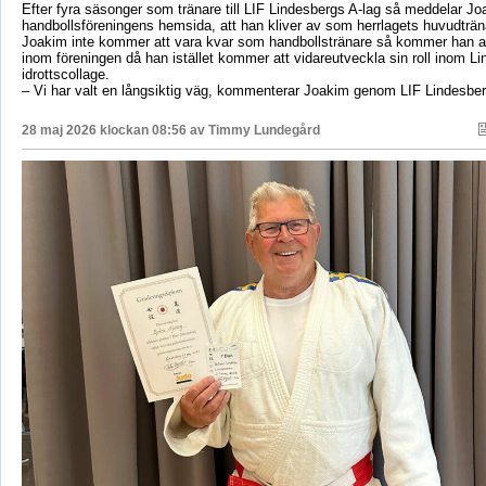
Efter fyra säsonger som tränare till LIF Lindesbergs A-lag så meddelar J
handbollsföreningens hemsida, att han kliver av som herrlagets huvudträ
Joakim inte kommer att vara kvar som handbollstränare så kommer han at
inom föreningen då han istället kommer att vidareutveckla sin roll inom L
idrottscollage.
– Vi har valt en långsiktig väg, kommenterar Joakim genom LIF Lindesbe
28 maj 2026 klockan 08:56 av
Timmy Lundegård