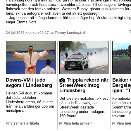
På söndag körs nya travtävlingar på Fornaboda Travtävlingar med sönda
huvudspelform och flera stora travprofiler på plats. Till söndagens tävling
finbesök när den färska artisten, Western Bunny, gästar publikplatsen för a
fans, skriva autografer och även ta del av ett godisregn.
– Jag hoppas att många kommer förbi och säger hej. Vi ska ha riktigt roli
säger Emma Nors.
24 juli 2026 klockan 09:17 av
Timmy Lundegård
Downs-VM i judo
Trippla rekord när
Bakker 
avgörs i Lindesberg
StreetWeek intog
Bergsla
Lindesberg
igen: ”T
Helgen 5-9 augusti kommer
det råda judofeber i
Det blev en makalös folkfest
Fornaboda 
Lindesberg arena, då atleter
på Linde Raceway, när
och känslo
från hela världen gör upp om
StreetWeek gästade
Sommartrav
medaljerna i ...
Lindesberg under fredagen.
Lindesberg
160 förare ...
travturn...
Visa hela artikeln
Visa hela artikeln
Visa hela