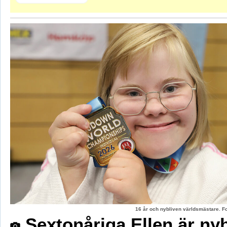
16 år och nybliven världsmästare. F
Sextonåriga Ellen är ny