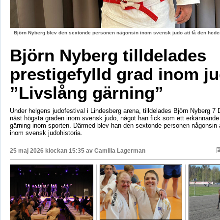
Björn Nyberg blev den sextonde personen nägonsin inom svensk judo att få den hed
Björn Nyberg tilldelades
prestigefylld grad inom j
”Livslång gärning”
Under helgens judofestival i Lindesberg arena, tilldelades Björn Nyberg 7 D
näst högsta graden inom svensk judo, något han fick som ett erkännande f
gärning inom sporten. Därmed blev han den sextonde personen någonsin a
inom svensk judohistoria.
25 maj 2026 klockan 15:35 av
Camilla Lagerman