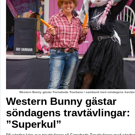
Western Bunny gästar Fornaboda Travbana i samband med söndagens travtävli
Western Bunny gästar
söndagens travtävlingar:
”Superkul”