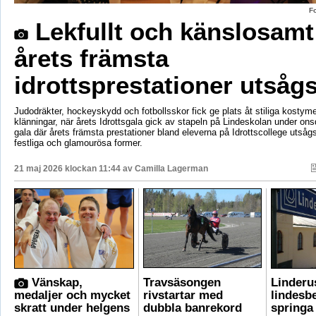
F
Lekfullt och känslosamt
årets främsta
idrottsprestationer utsåg
Judodräkter, hockeyskydd och fotbollsskor fick ge plats åt stiliga kostym
klänningar, när årets Idrottsgala gick av stapeln på Lindeskolan under on
gala där årets främsta prestationer bland eleverna på Idrottscollege utså
festliga och glamourösa former.
21 maj 2026 klockan 11:44 av
Camilla Lagerman
Vänskap,
Travsäsongen
Linderu
medaljer och mycket
rivstartar med
lindesb
skratt under helgens
dubbla banrekord
springa