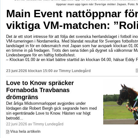
öppnar man upp igen när Sverige möter Japan. Foto: 
Main Event nattöppnar fö
viktiga VM-matchen: ”Rol
Det är ett stort intresse för att följa det svenska herrlandslaget i fotboll 
VM-turneringen i Nordamerika. Med blandat resultat för Sveriges fotbollst
landslaget in för en ödesmatch mot Japan som har avspark klockan 01.00
en timme in på fredagen. Trots den sena tiden på dygnet så välkomnar Ma
Lindesbergare för en häftig fotbollsfest.
– Klockan 01.00 är en klart bättre starttid än klockan 04.00, hälsar Eddy 
23 juni 2026 klockan 15:00 av
Timmy Lundegård
Love to Know spräcker
Fornaboda Travbanas
drömgräns
Det årliga Midsommarloppet avgjordes under
lördagen där Robert Bergh gick segrande hem med
sin egentränade Love to Know. Hästen var högt
betrodd...
22 juni 2026 av Timmy Lundegård
Visa hela artikeln