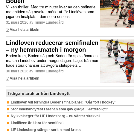
Boden
Vilken thriller! Med tre minuter kvar av den ordinarie
matchtiden såg mycket mörkt ut för Lindlöven som
jagar en finalplats i den norra seriens ...
31 mars 2026 av Timmy Lundegård
Visa hela artikeln
Lindlöven reducerar semifinalen
– ny hemmamatch i morgon
Boden kom, Boden såg och Boden får spela ännu en
match i Lindehov under morgondagen. Laget från norr
hade stora chanser att avgöra slutspelets ...
30 mars 2026 av Timmy Lundegård
Visa hela artikeln
Tidigare artiklar från Lindenytt
Lindlöven vill förhindra Bodens finalplaner: ”Går fort i hockey”
Stor innebandyfest i arenan som gav glädje: ”Jätteroligt!”
Ny kvalseger för LIF Lindesberg – nu väntar slutkval
Lindlöven är klara för semifinal!
LIF Lindesberg stänger serien med kross