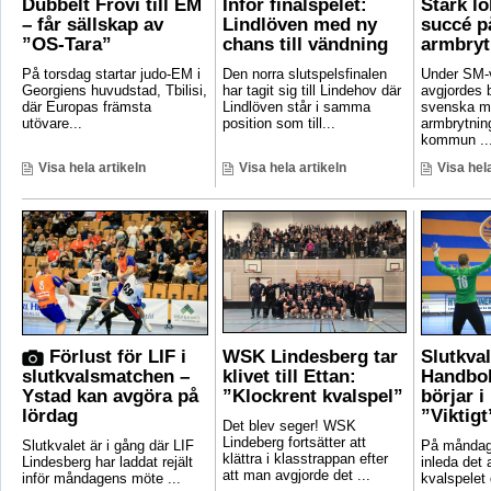
Dubbelt Frövi till EM
Inför finalspelet:
Stark lo
– får sällskap av
Lindlöven med ny
succé p
”OS-Tara”
chans till vändning
armbryt
På torsdag startar judo-EM i
Den norra slutspelsfinalen
Under SM-
Georgiens huvudstad, Tbilisi,
har tagit sig till Lindehov där
avgjordes 
där Europas främsta
Lindlöven står i samma
svenska m
utövare...
position som till...
armbrytnin
kommun ..
Visa hela artikeln
Visa hela artikeln
Visa hela
Förlust för LIF i
WSK Lindesberg tar
Slutkva
slutkvalsmatchen –
klivet till Ettan:
Handbol
Ystad kan avgöra på
”Klockrent kvalspel”
börjar i
lördag
”Viktigt
Det blev seger! WSK
Lindeberg fortsätter att
Slutkvalet är i gång där LIF
På måndag 
klättra i klasstrappan efter
Lindesberg har laddat rejält
inleda det
att man avgjorde det ...
inför måndagens möte ...
kvalspelet d