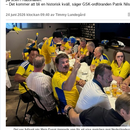
– Det kommer att bli en historisk kväll, säger GSK-ordföranden Patrik Nil
24 juni 2026 klockan 09:40 av
Timmy Lundegård
Det var fullsatt när Main Event öppnade upp för att visa matchen mot Nederländerna