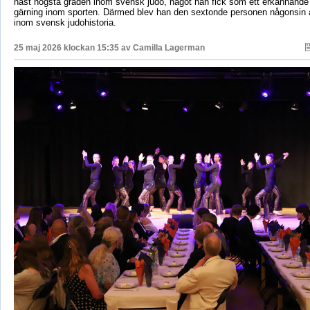
näst högsta graden inom svensk judo, något han fick som ett erkännande f
gärning inom sporten. Därmed blev han den sextonde personen någonsin a
inom svensk judohistoria.
25 maj 2026 klockan 15:35 av
Camilla Lagerman