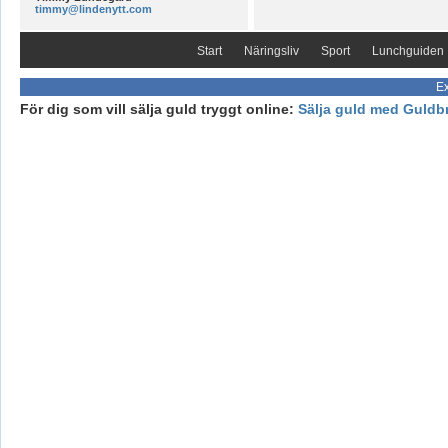
timmy@lindenytt.com
Start
Näringsliv
Sport
Lunchguiden
Ex
För dig som vill sälja guld tryggt online:
Sälja guld med Guldb