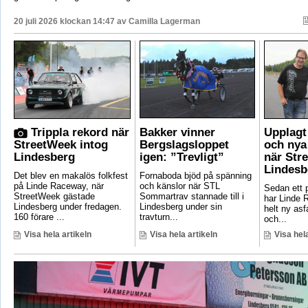
20 juli 2026 klockan 14:47 av
Camilla Lagerman
Trippla rekord när
Bakker vinner
Upplagt 
StreetWeek intog
Bergslagsloppet
och nya
Lindesberg
igen: ”Trevligt”
när Str
Lindesb
Det blev en makalös folkfest
Fornaboda bjöd på spänning
på Linde Raceway, när
och känslor när STL
Sedan ett p
StreetWeek gästade
Sommartrav stannade till i
har Linde 
Lindesberg under fredagen.
Lindesberg under sin
helt ny asf
160 förare ...
travturn...
och...
Visa hela artikeln
Visa hela artikeln
Visa hela