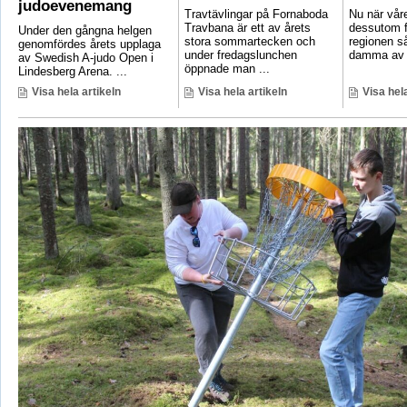
judoevenemang
Travtävlingar på Fornaboda
Nu när vår
Travbana är ett av årets
dessutom fa
Under den gångna helgen
stora sommartecken och
regionen så 
genomfördes årets upplaga
under fredagslunchen
damma av 
av Swedish A-judo Open i
öppnade man ...
Lindesberg Arena. ...
Visa hela artikeln
Visa hela artikeln
Visa hela