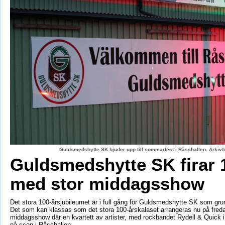
Guldsmedshytte SK bjuder upp till sommarfest i Råsshallen. Arkiv
Guldsmedshytte SK firar 
med stor middagsshow
Det stora 100-årsjubileumet är i full gång för Guldsmedshytte SK som gr
Det som kan klassas som det stora 100-årskalaset arrangeras nu på fred
middagsshow där en kvartett av artister, med rockbandet Rydell & Quick 
på scen i Råsshallen.