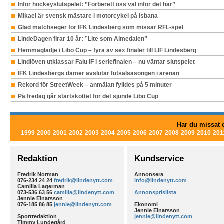
Inför hockeyslutspelet: ”Förberett oss väl inför det här”
Mikael är svensk mästare i motorcykel på isbana
Glad matchseger för IFK Lindesberg som missar RFL-spel
LindeDagen firar 10 år: ”Lite som Almedalen”
Hemmaglädje i Libo Cup – fyra av sex finaler till LIF Lindesberg
Lindlöven utklassar Falu IF i seriefinalen – nu väntar slutspelet
IFK Lindesbergs damer avslutar futsalsäsongen i arenan
Rekord för StreetWeek – anmälan fylldes på 5 minuter
På fredag går startskottet för det sjunde Libo Cup
Har du missat e
1999
2000
2001
2002
2003
2004
2005
2006
2007
2008
2009
2010
201
Redaktion
Kundservice
Fredrik Norman
Annonsera
076-234 24 24
fredrik@lindenytt.com
info@lindenytt.com
Camilla Lagerman
073-536 63 56
camilla@lindenytt.com
Annonsprislista
Jennie Einarsson
076-185 86 85
jennie@lindenytt.com
Ekonomi
Jennie Einarsson
Sportredaktion
jennie@lindenytt.com
Timmy Lundegård