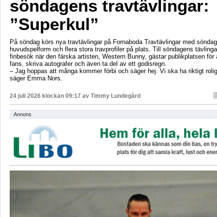
söndagens travtävlingar:
”Superkul”
På söndag körs nya travtävlingar på Fornaboda Travtävlingar med sönda
huvudspelform och flera stora travprofiler på plats. Till söndagens tävling
finbesök när den färska artisten, Western Bunny, gästar publikplatsen för a
fans, skriva autografer och även ta del av ett godisregn.
– Jag hoppas att många kommer förbi och säger hej. Vi ska ha riktigt roli
säger Emma Nors.
24 juli 2026 klockan 09:17 av
Timmy Lundegård
Annons