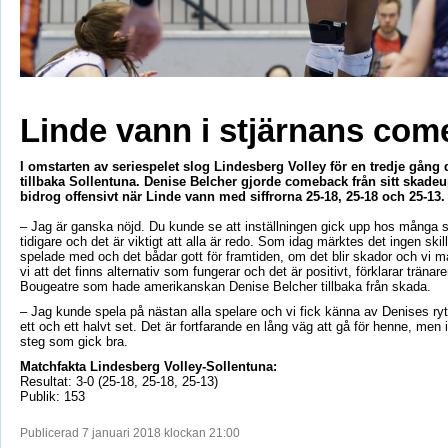
Linde vann i stjärnans co
I omstarten av seriespelet slog Lindesberg Volley för en tredje gån
tillbaka Sollentuna. Denise Belcher gjorde comeback från sitt skade
bidrog offensivt när Linde vann med siffrorna 25-18, 25-18 och 25-13.
– Jag är ganska nöjd. Du kunde se att inställningen gick upp hos många 
tidigare och det är viktigt att alla är redo. Som idag märktes det ingen skil
spelade med och det bådar gott för framtiden, om det blir skador och vi m
vi att det finns alternativ som fungerar och det är positivt, förklarar träna
Bougeatre som hade amerikanskan Denise Belcher tillbaka från skada.
– Jag kunde spela på nästan alla spelare och vi fick känna av Denises r
ett och ett halvt set. Det är fortfarande en lång väg att gå för henne, men i
steg som gick bra.
Matchfakta Lindesberg Volley-Sollentuna:
Resultat: 3-0 (25-18, 25-18, 25-13)
Publik: 153
Publicerad 7 januari 2018 klockan 21:00