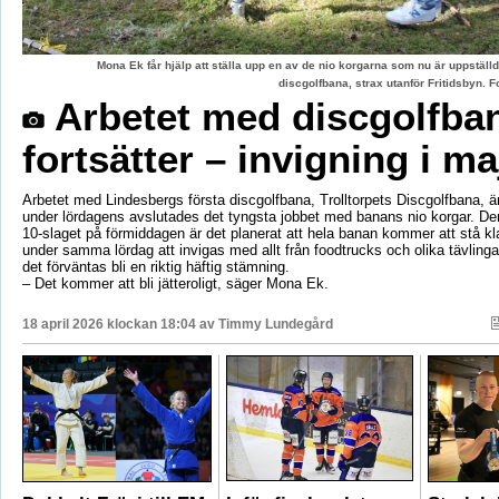
Mona Ek får hjälp att ställa upp en av de nio korgarna som nu är uppstäl
discgolfbana, strax utanför Fritidsbyn.
Arbetet med discgolfba
fortsätter – invigning i ma
Arbetet med Lindesbergs första discgolfbana, Trolltorpets Discgolfbana, är
under lördagens avslutades det tyngsta jobbet med banans nio korgar. De
10-slaget på förmiddagen är det planerat att hela banan kommer att stå 
under samma lördag att invigas med allt från foodtrucks och olika tävling
det förväntas bli en riktig häftig stämning.
– Det kommer att bli jätteroligt, säger Mona Ek.
18 april 2026 klockan 18:04 av
Timmy Lundegård