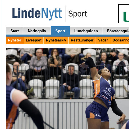
Start
Näringsliv
Sport
Lunchguiden
Företagsgui
Nyheter
Livesport
Nyhetsarkiv
Restauranger
Väder
Dödsanno