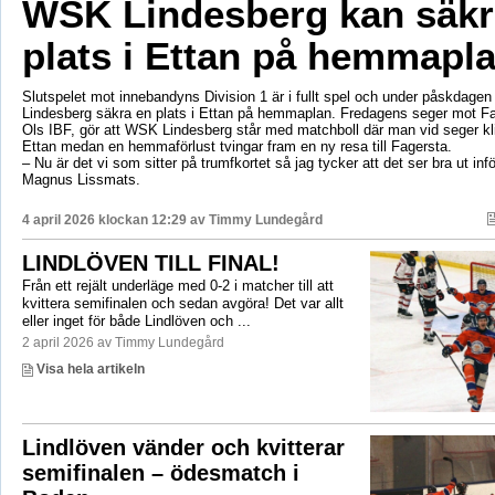
WSK Lindesberg kan säkr
plats i Ettan på hemmapl
Slutspelet mot innebandyns Division 1 är i fullt spel och under påskdag
Lindesberg säkra en plats i Ettan på hemmaplan. Fredagens seger mot Fa
Ols IBF, gör att WSK Lindesberg står med matchboll där man vid seger kliv
Ettan medan en hemmaförlust tvingar fram en ny resa till Fagersta.
– Nu är det vi som sitter på trumfkortet så jag tycker att det ser bra ut in
Magnus Lissmats.
4 april 2026 klockan 12:29 av
Timmy Lundegård
LINDLÖVEN TILL FINAL!
Från ett rejält underläge med 0-2 i matcher till att
kvittera semifinalen och sedan avgöra! Det var allt
eller inget för både Lindlöven och ...
2 april 2026 av Timmy Lundegård
Visa hela artikeln
Lindlöven vänder och kvitterar
semifinalen – ödesmatch i