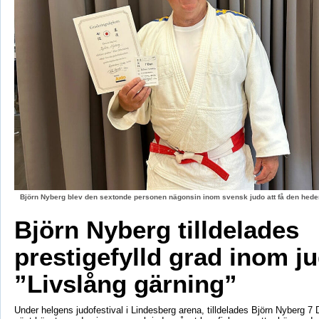
Björn Nyberg blev den sextonde personen nägonsin inom svensk judo att få den hed
Björn Nyberg tilldelades
prestigefylld grad inom j
”Livslång gärning”
Under helgens judofestival i Lindesberg arena, tilldelades Björn Nyberg 7 D