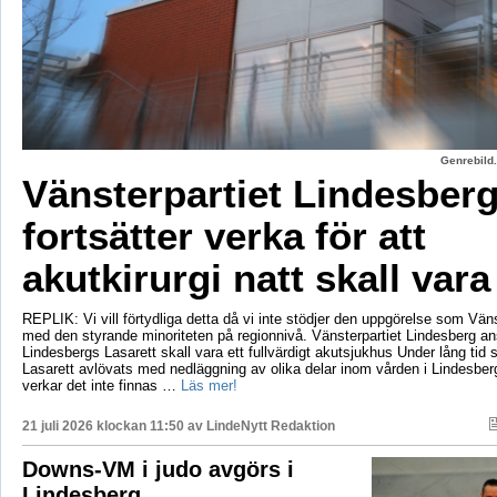
Genrebild.
Vänsterpartiet Lindesber
fortsätter verka för att
akutkirurgi natt skall vara
REPLIK: Vi vill förtydliga detta då vi inte stödjer den uppgörelse som Vänst
med den styrande minoriteten på regionnivå. Vänsterpartiet Lindesberg an
Lindesbergs Lasarett skall vara ett fullvärdigt akutsjukhus Under lång tid
Lasarett avlövats med nedläggning av olika delar inom vården i Lindesberg
verkar det inte finnas …
Läs mer!
21 juli 2026 klockan 11:50 av
LindeNytt Redaktion
Downs-VM i judo avgörs i
Lindesberg