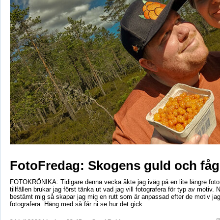
FotoFredag: Skogens guld och fåg
FOTOKRÖNIKA: Tidigare denna vecka åkte jag iväg på en lite längre foto
tillfällen brukar jag först tänka ut vad jag vill fotografera för typ av motiv. 
bestämt mig så skapar jag mig en rutt som är anpassad efter de motiv ja
fotografera. Häng med så får ni se hur det gick…