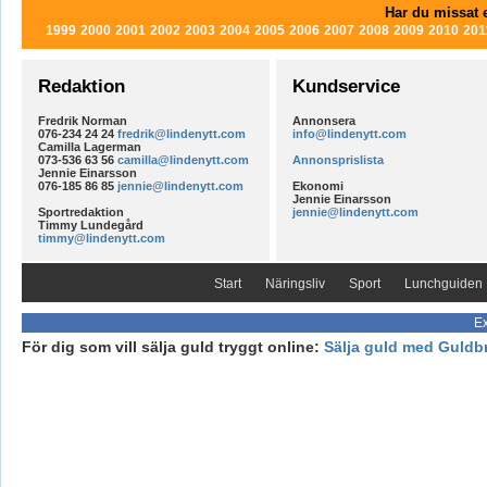
Har du missat e
1999
2000
2001
2002
2003
2004
2005
2006
2007
2008
2009
2010
201
Redaktion
Kundservice
Fredrik Norman
Annonsera
076-234 24 24
fredrik@lindenytt.com
info@lindenytt.com
Camilla Lagerman
073-536 63 56
camilla@lindenytt.com
Annonsprislista
Jennie Einarsson
076-185 86 85
jennie@lindenytt.com
Ekonomi
Jennie Einarsson
Sportredaktion
jennie@lindenytt.com
Timmy Lundegård
timmy@lindenytt.com
Start
Näringsliv
Sport
Lunchguiden
Ex
För dig som vill sälja guld tryggt online:
Sälja guld med Guldb