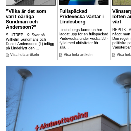
”Vilka är det som
Fullspäckad
Vänster
varit oärliga
Pridevecka väntar i
löften ä
Sundman och
Lindesberg
värt
Andersson?”
Lindesbergs kommun har
REPLIK: Ma
laddat upp för en fullspäckad
något man 
SLUTREPLIK: Svar på
Pridevecka under vecka 33 -
Den regeln
Wilhelm Sundmans och
fylld med aktiviteter för
politiska pa
Daniel Anderssons (L) inlägg
alla...
Vänsterpart
på LindeNytt den ...
Visa hela artikeln
Visa hela artikeln
Visa hela