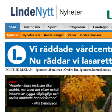
Start
Näringsliv
Sport
Lunchguiden
Företagsgui
Nyheter
Nyhetsarkiv
Restauranger
Väder
Dödsannonser