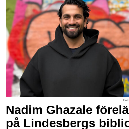
Fot
Nadim Ghazale förelä
på Lindesbergs bibli