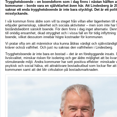
Trygghetsboende – en boendeform som i dag finns i nästan hälften a
kommuner – borde vara en självklarhet även här. Att Lindesberg år 20
saknar ett enda trygghetsboende är inte bara olyckligt. Det är ett polit
misslyckande.
I vår kommun finns äldre som vill ta steget från villan eller lägenheten til
erbjuder gemenskap, säkerhet och sociala aktiviteter – men som inte har 
biståndsbedömt särskilt boende. För dem finns i dag inget alternativ. De
till onödig ensamhet, ökad otrygghet och i vissa fall en för tidig inflyttning ti
boende, vilket dessutom innebär högre kostnader för kommunen.
Vi pratar ofta om att människor ska kunna åldras värdigt och självständig
kräver också valfrihet. Och just nu saknas den valfriheten i Lindesberg.
Trygghetsboende är inte bara en bostad – det är en förebyggande insats. 
livskvalitet, minskar risken för isolering och ger äldre möjlighet att bo kvar
stimulerande miljö. Andra kommuner har sett positiva effekter: minskade
psykisk och social hälsa, ett attraktivare bostadsutbud som lockar fler att
kommunen samt att det blir cirkulation på bostadsmarknaden.