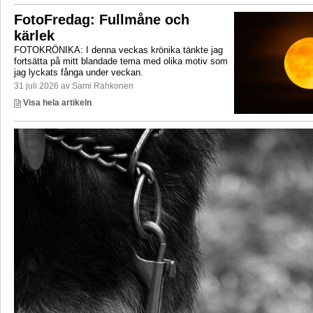
FotoFredag: Fullmåne och
kärlek
FOTOKRÖNIKA: I denna veckas krönika tänkte jag
fortsätta på mitt blandade tema med olika motiv som
jag lyckats fånga under veckan.
31 juli 2026 av Sami Rahkonen
Visa hela artikeln