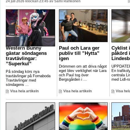
24 juli 2026 klockan 23:45 av
Sami Rahkonen
Western Bunny
Paul och Lara ger
Cyklist 
gästar söndagens
publiv till ”Hytta”
påkörd i
travtävlingar:
igen
Lindesb
”Superkul”
Drömmen om att driva något
UPPDATER
eget blev verklighet när Lara
En trafikoly
På söndag körs nya
och Paul tog över
centrala Li
travtävlingar på Fornaboda
Bergsgården i ...
med Lidl-ro
Travtävlingar med
söndagens ...
Visa hela artikeln
Visa hela artikeln
Visa hela