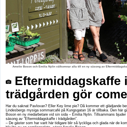
Amelie Boson och Emilia Nylin välkomnar alla till en ny säsong av Eftermiddagskaf
Eftermiddagskaffe 
trädgården gör com
Har du saknat Pavlovan? Eller Key lime pie? Då kommer ett glädjande be
Lindesbergs mysiga sommarcafé på Kungsgatan 16 är tillbaka. Den här g
Boson en ny medarbetare vid sin sida – Emilia Nylin. Tillsammans bjuder de
säsong av ”Eftermiddagskaffe i trädgården”.
– De gäster som har varit här tidigare blir så lyckliga och glada när de ko