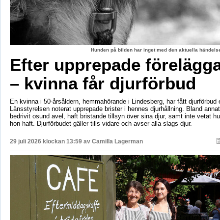
Hunden på bilden har inget med den aktuella händelse
Efter upprepade förelägg
– kvinna får djurförbud
En kvinna i 50-årsåldern, hemmahörande i Lindesberg, har fått djurförbud e
Länsstyrelsen noterat upprepade brister i hennes djurhållning. Bland anna
bedrivit osund avel, haft bristande tillsyn över sina djur, samt inte vetat 
hon haft. Djurförbudet gäller tills vidare och avser alla slags djur.
29 juli 2026 klockan 13:59 av
Camilla Lagerman