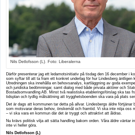
Nils Detlofsson (L). Foto: Liberalerna
Därför presenterar jag ett ledamotsinitiativ på tisdag den 16 december i
som syftar till att ta fram ett konkret underlag för hur Lindesberg äntlige
Utredningen ska innehålla en behovsanalys, kartläggning av goda exemp
och juridiska bedömningar, samt dialog med både privata aktörer och Sta
Bostadsomvandling AB. Minst två realistiska etableringsförslag ska tas 
tidsplan och tydlig målsättning att trygghetsboenden ska vara på plats se
Det är dags att kommunen tar detta på allvar. Lindesbergs äldre förtjänar 
som motsvarar deras behov, önskemål och framtid. Vi ska inte nöja oss me
– vi ska vara en kommun där det är tryggt och attraktivt att åldras.
Nu krävs politisk vilja att sätta handling bakom orden. Våra äldre väntar i
inte vi heller göra.
Nils Detlofsson (L)