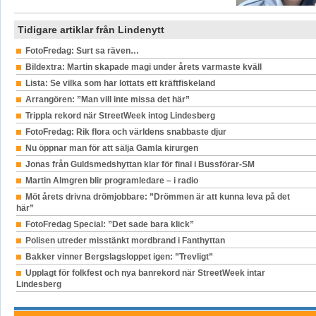
Tidigare artiklar från Lindenytt
FotoFredag: Surt sa räven…
Bildextra: Martin skapade magi under årets varmaste kväll
Lista: Se vilka som har lottats ett kräftfiskeland
Arrangören: ”Man vill inte missa det här”
Trippla rekord när StreetWeek intog Lindesberg
FotoFredag: Rik flora och världens snabbaste djur
Nu öppnar man för att sälja Gamla kirurgen
Jonas från Guldsmedshyttan klar för final i Bussförar-SM
Martin Almgren blir programledare – i radio
Möt årets drivna drömjobbare: ”Drömmen är att kunna leva på det
här”
FotoFredag Special: ”Det sade bara klick”
Polisen utreder misstänkt mordbrand i Fanthyttan
Bakker vinner Bergslagsloppet igen: ”Trevligt”
Upplagt för folkfest och nya banrekord när StreetWeek intar
Lindesberg