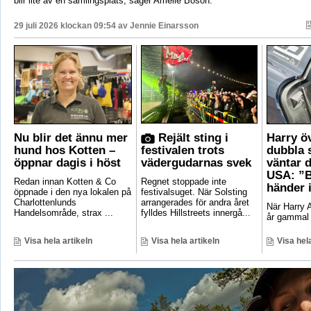
blir lite av en samlingsplats, säger Amelie Boson.
29 juli 2026 klockan 09:54 av
Jennie Einarsson
Nu blir det ännu mer
Rejält sting i
Harry ö
hund hos Kotten –
festivalen trots
dubbla 
öppnar dagis i höst
vädergudarnas svek
väntar d
USA: ”B
Redan innan Kotten & Co
Regnet stoppade inte
händer 
öppnade i den nya lokalen på
festivalsuget. När Solsting
Charlottenlunds
arrangerades för andra året
När Harry A
Handelsområde, strax ...
fylldes Hillstreets innergå...
år gammal 
Visa hela artikeln
Visa hela artikeln
Visa hela