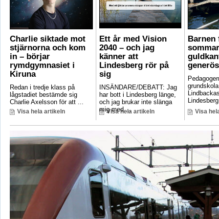
Charlie siktade mot
Ett år med Vision
Barnen f
stjärnorna och kom
2040 – och jag
sommar
in – börjar
känner att
guldkant
rymdgymnasiet i
Lindesberg rör på
generös
Kiruna
sig
Pedagoger
grundskola
Redan i tredje klass på
INSÄNDARE/DEBATT: Jag
Lindbackas
lågstadiet bestämde sig
har bott i Lindesberg länge,
Lindesberg 
Charlie Axelsson för att ...
och jag brukar inte slänga
mig med ...
Visa hela artikeln
Visa hela artikeln
Visa hela