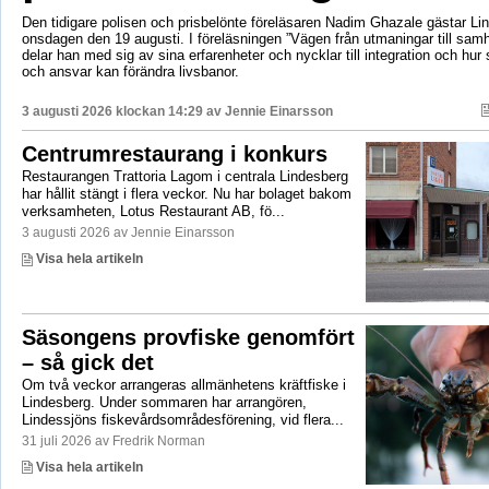
Den tidigare polisen och prisbelönte föreläsaren Nadim Ghazale gästar Lin
onsdagen den 19 augusti. I föreläsningen ”Vägen från utmaningar till sa
delar han med sig av sina erfarenheter och nycklar till integration och hur
och ansvar kan förändra livsbanor.
3 augusti 2026 klockan 14:29 av
Jennie Einarsson
Centrumrestaurang i konkurs
Restaurangen Trattoria Lagom i centrala Lindesberg
har hållit stängt i flera veckor. Nu har bolaget bakom
verksamheten, Lotus Restaurant AB, fö...
3 augusti 2026 av Jennie Einarsson
Visa hela artikeln
Säsongens provfiske genomfört
– så gick det
Om två veckor arrangeras allmänhetens kräftfiske i
Lindesberg. Under sommaren har arrangören,
Lindessjöns fiskevårdsområdesförening, vid flera...
31 juli 2026 av Fredrik Norman
Visa hela artikeln